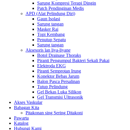
Sarung Kompresi Terapi Dingin
Patch Pendinginan Medis
APD (Alat Pelindung Diri)
Gaun Isolasi
Sarung tangan
Masker Rai
Topi Kembang
Penutup Sepatu
Sarung tangan
Aksesoris lan liya-liyane
Botol Drainase Thoraks
Piranti Pengumpul Bakteri Sekali Pakai
Elektroda EKG
Piranti Semprotan Irung
Konektor Bebas Jarum
Balon Pasca Persalinan
Tutup Pelindung
Gel Bekas Luka Silikon
Gel Transmisi Ultrasonik
Akses Vaskular
Babagan Kita
Pitakonan sing Sering Ditakoni
Pawarta
Katalog
Hubungi Kami