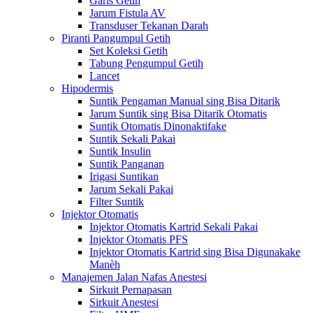
Garis Getih
Jarum Fistula AV
Transduser Tekanan Darah
Piranti Pangumpul Getih
Set Koleksi Getih
Tabung Pengumpul Getih
Lancet
Hipodermis
Suntik Pengaman Manual sing Bisa Ditarik
Jarum Suntik sing Bisa Ditarik Otomatis
Suntik Otomatis Dinonaktifake
Suntik Sekali Pakai
Suntik Insulin
Suntik Panganan
Irigasi Suntikan
Jarum Sekali Pakai
Filter Suntik
Injektor Otomatis
Injektor Otomatis Kartrid Sekali Pakai
Injektor Otomatis PFS
Injektor Otomatis Kartrid sing Bisa Digunakake
Manèh
Manajemen Jalan Nafas Anestesi
Sirkuit Pernapasan
Sirkuit Anestesi