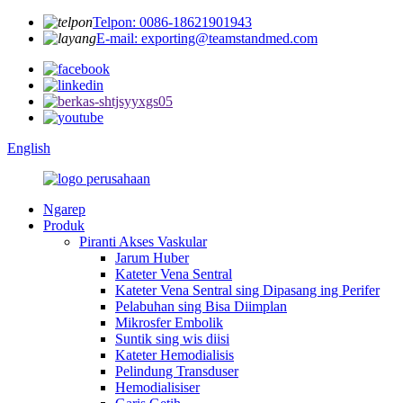
Telpon: 0086-18621901943
E-mail: exporting@teamstandmed.com
English
Ngarep
Produk
Piranti Akses Vaskular
Jarum Huber
Kateter Vena Sentral
Kateter Vena Sentral sing Dipasang ing Perifer
Pelabuhan sing Bisa Diimplan
Mikrosfer Embolik
Suntik sing wis diisi
Kateter Hemodialisis
Pelindung Transduser
Hemodialisiser