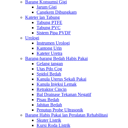
Barang Konsumsi Gigi
Jarum Gigi
Cangkem Dibungkam
Kateter lan Tabung
Tabung PTFE
Tabung PVC
Sistem Pipa PVDF
Urologi
Instrumen Urologi
Kantong Urin
Kateter Uretra
Barang-barang Bedah Habis Pakai
Gelang tangan
Utas Pdo Cog
Spidol Bedah
Kanula Uterus Sekali Pakai
Kanula Injeksi Lemak
Retraktor Cincin
Bal Drainase Tekanan Negatif
Pisau Bedah
Jahitan Bedah
Penutup Probe Ultrasonik
Barang Habis Pakai lan Peralatan Rehabilitasi
Skuter Listrik
Kursi Roda Listrik