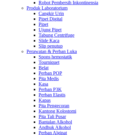
Robot Pembersih Inkontinensia
Produk Laboratorium
Cangkir Urin
Pipet Digital
Pipet
Ujung Pipet
Tabung Centrifuge
Slide Kaca
Slip penutup
Perawatan & Perban Luka
Spons hemostatik
Tourniquet
Belat
Perban POP
Pita Medis
Kasa
Perban P3K
Perban Elastis
Kapas
Pita Pengecoran
Kantong Kolostomi
Pita Tali Pusar
Bantalan Alkohol
Andhuk Alkohol
Perban Alginat