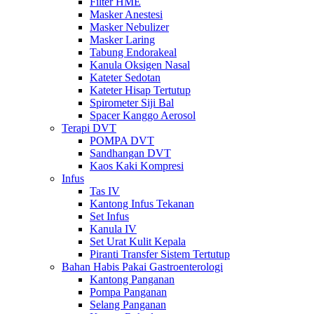
Filter HME
Masker Anestesi
Masker Nebulizer
Masker Laring
Tabung Endorakeal
Kanula Oksigen Nasal
Kateter Sedotan
Kateter Hisap Tertutup
Spirometer Siji Bal
Spacer Kanggo Aerosol
Terapi DVT
POMPA DVT
Sandhangan DVT
Kaos Kaki Kompresi
Infus
Tas IV
Kantong Infus Tekanan
Set Infus
Kanula IV
Set Urat Kulit Kepala
Piranti Transfer Sistem Tertutup
Bahan Habis Pakai Gastroenterologi
Kantong Panganan
Pompa Panganan
Selang Panganan