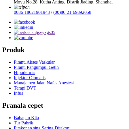
Moyu No.28, Kutha Anting, Distrik Jiading, Shanghai
0086-18621901943
/
(00)86-21-69892058
Produk
Piranti Akses Vaskular
Piranti Pangumpul Getih
Hipodermis
Injektor Otomatis
Manajemen Jalan Nafas Anestesi
Terapi DVT
Infus
Pranala cepet
Babagan Kita
Tur Pabrik
Pitakonan sing Sering Ditakoni