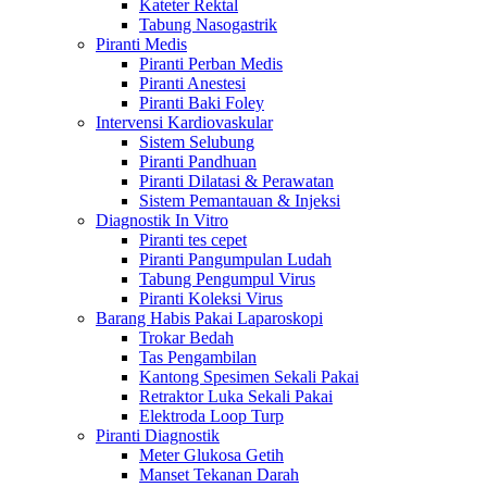
Kateter Rektal
Tabung Nasogastrik
Piranti Medis
Piranti Perban Medis
Piranti Anestesi
Piranti Baki Foley
Intervensi Kardiovaskular
Sistem Selubung
Piranti Pandhuan
Piranti Dilatasi & Perawatan
Sistem Pemantauan & Injeksi
Diagnostik In Vitro
Piranti tes cepet
Piranti Pangumpulan Ludah
Tabung Pengumpul Virus
Piranti Koleksi Virus
Barang Habis Pakai Laparoskopi
Trokar Bedah
Tas Pengambilan
Kantong Spesimen Sekali Pakai
Retraktor Luka Sekali Pakai
Elektroda Loop Turp
Piranti Diagnostik
Meter Glukosa Getih
Manset Tekanan Darah