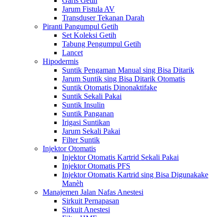
Garis Getih
Jarum Fistula AV
Transduser Tekanan Darah
Piranti Pangumpul Getih
Set Koleksi Getih
Tabung Pengumpul Getih
Lancet
Hipodermis
Suntik Pengaman Manual sing Bisa Ditarik
Jarum Suntik sing Bisa Ditarik Otomatis
Suntik Otomatis Dinonaktifake
Suntik Sekali Pakai
Suntik Insulin
Suntik Panganan
Irigasi Suntikan
Jarum Sekali Pakai
Filter Suntik
Injektor Otomatis
Injektor Otomatis Kartrid Sekali Pakai
Injektor Otomatis PFS
Injektor Otomatis Kartrid sing Bisa Digunakake
Manèh
Manajemen Jalan Nafas Anestesi
Sirkuit Pernapasan
Sirkuit Anestesi