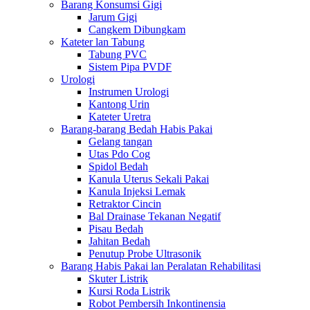
Barang Konsumsi Gigi
Jarum Gigi
Cangkem Dibungkam
Kateter lan Tabung
Tabung PVC
Sistem Pipa PVDF
Urologi
Instrumen Urologi
Kantong Urin
Kateter Uretra
Barang-barang Bedah Habis Pakai
Gelang tangan
Utas Pdo Cog
Spidol Bedah
Kanula Uterus Sekali Pakai
Kanula Injeksi Lemak
Retraktor Cincin
Bal Drainase Tekanan Negatif
Pisau Bedah
Jahitan Bedah
Penutup Probe Ultrasonik
Barang Habis Pakai lan Peralatan Rehabilitasi
Skuter Listrik
Kursi Roda Listrik
Robot Pembersih Inkontinensia