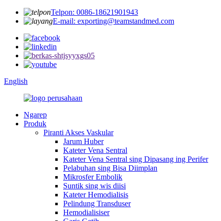
Telpon: 0086-18621901943
E-mail: exporting@teamstandmed.com
English
Ngarep
Produk
Piranti Akses Vaskular
Jarum Huber
Kateter Vena Sentral
Kateter Vena Sentral sing Dipasang ing Perifer
Pelabuhan sing Bisa Diimplan
Mikrosfer Embolik
Suntik sing wis diisi
Kateter Hemodialisis
Pelindung Transduser
Hemodialisiser