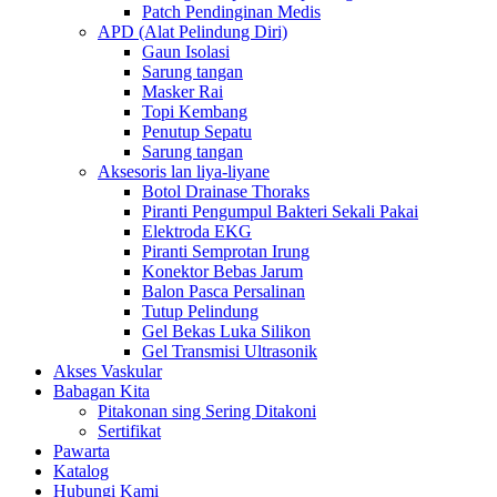
Patch Pendinginan Medis
APD (Alat Pelindung Diri)
Gaun Isolasi
Sarung tangan
Masker Rai
Topi Kembang
Penutup Sepatu
Sarung tangan
Aksesoris lan liya-liyane
Botol Drainase Thoraks
Piranti Pengumpul Bakteri Sekali Pakai
Elektroda EKG
Piranti Semprotan Irung
Konektor Bebas Jarum
Balon Pasca Persalinan
Tutup Pelindung
Gel Bekas Luka Silikon
Gel Transmisi Ultrasonik
Akses Vaskular
Babagan Kita
Pitakonan sing Sering Ditakoni
Sertifikat
Pawarta
Katalog
Hubungi Kami