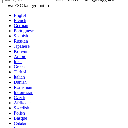
utawa ESC kanggo nutup
English
French
German
Portuguese
Spanish
Russian
Japanese
Korean
Arabic
Irish
Greek
Turkish
Italian
Danish
Romanian
Indonesian
Czech
Afrikaans
Swedish
Polish
Basque
Catalan