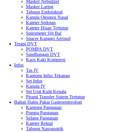
Masker Nebulizer
Masker Laring
Tabung Endorakeal
Kanula Oksigen Nasal
Kateter Sedotan
Kateter Hisap Tertutup
Spirometer Siji Bal
Spacer Kanggo Aerosol
Terapi DVT
POMPA DVT
Sandhangan DVT
Kaos Kaki Kompresi
Infus
Tas IV
Kantong Infus Tekanan
Set Infus
Kanula IV
Set Urat Kulit Kepala
Piranti Transfer Sistem Tertutup
Bahan Habis Pakai Gastroenterologi
Kantong Panganan
Pompa Panganan
Selang Panganan
Kateter Rektal
Tabung Nasogastrik