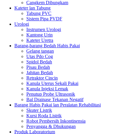
Cangkem Dibungkam
Kateter lan Tabung
Tabung PVC
Sistem Pipa PVDF
Urologi
Instrumen Urologi
Kantong Urin
Kateter Uretra
Barang-barang Bedah Habis Pakai
Gelang tangan
Utas Pdo Cog
Spidol Bedah
Pisau Bedah
Jahitan Bedah
Retraktor Cincin
Kanula Uterus Sekali Pakai
Kanula Injeksi Lemak
Penutup Probe Ultrasonik
Bal Drainase Tekanan Negatif
Barang Habis Pakai lan Peralatan Rehabilitasi
Skuter Listrik
Kursi Roda Listrik
Robot Pembersih Inkontinensia
Penyangga & Dhukungan
Produk Laboratorium