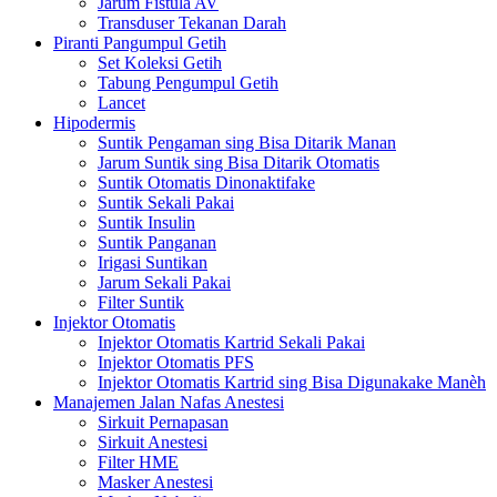
Jarum Fistula AV
Transduser Tekanan Darah
Piranti Pangumpul Getih
Set Koleksi Getih
Tabung Pengumpul Getih
Lancet
Hipodermis
Suntik Pengaman sing Bisa Ditarik Manan
Jarum Suntik sing Bisa Ditarik Otomatis
Suntik Otomatis Dinonaktifake
Suntik Sekali Pakai
Suntik Insulin
Suntik Panganan
Irigasi Suntikan
Jarum Sekali Pakai
Filter Suntik
Injektor Otomatis
Injektor Otomatis Kartrid Sekali Pakai
Injektor Otomatis PFS
Injektor Otomatis Kartrid sing Bisa Digunakake Manèh
Manajemen Jalan Nafas Anestesi
Sirkuit Pernapasan
Sirkuit Anestesi
Filter HME
Masker Anestesi