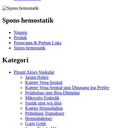
Spons hemostatik
Ngarep
Produk
Perawatan & Perban Luka
Spons hemostatik
Kategori
Piranti Akses Vaskular
Jarum Huber
Kateter Vena Sentral
Kateter Vena Sentral sing Dipasang ing Perifer
Pelabuhan sing Bisa Diimplan
Mikrosfer Embolik
Suntik sing wis diisi
Kateter Hemodialisis
Pelindung Transduser
Hemodialisiser
Garis Getih