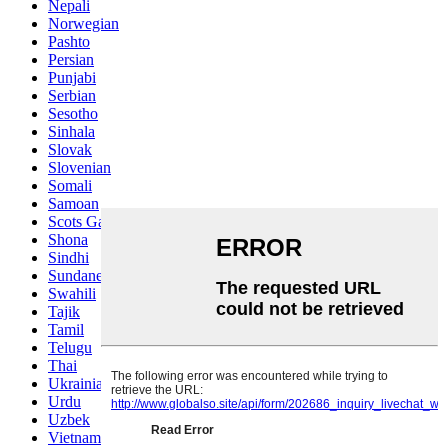
Nepali
Norwegian
Pashto
Persian
Punjabi
Serbian
Sesotho
Sinhala
Slovak
Slovenian
Somali
Samoan
Scots Gaelic
Shona
Sindhi
Sundanese
Swahili
Tajik
Tamil
Telugu
Thai
Ukrainian
Urdu
Uzbek
Vietnamese