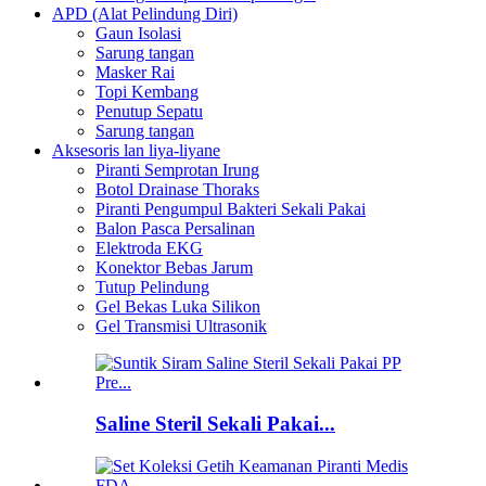
APD (Alat Pelindung Diri)
Gaun Isolasi
Sarung tangan
Masker Rai
Topi Kembang
Penutup Sepatu
Sarung tangan
Aksesoris lan liya-liyane
Piranti Semprotan Irung
Botol Drainase Thoraks
Piranti Pengumpul Bakteri Sekali Pakai
Balon Pasca Persalinan
Elektroda EKG
Konektor Bebas Jarum
Tutup Pelindung
Gel Bekas Luka Silikon
Gel Transmisi Ultrasonik
Saline Steril Sekali Pakai...