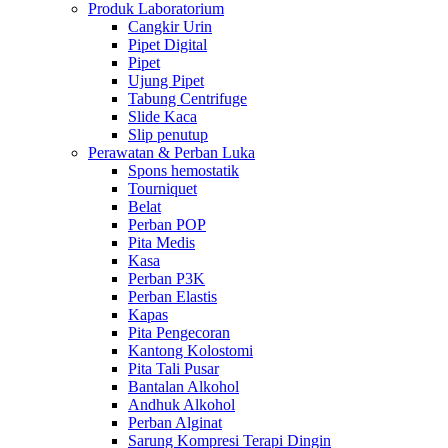
Produk Laboratorium
Cangkir Urin
Pipet Digital
Pipet
Ujung Pipet
Tabung Centrifuge
Slide Kaca
Slip penutup
Perawatan & Perban Luka
Spons hemostatik
Tourniquet
Belat
Perban POP
Pita Medis
Kasa
Perban P3K
Perban Elastis
Kapas
Pita Pengecoran
Kantong Kolostomi
Pita Tali Pusar
Bantalan Alkohol
Andhuk Alkohol
Perban Alginat
Sarung Kompresi Terapi Dingin