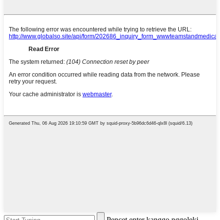
Pencet enter kanggo nggoleki