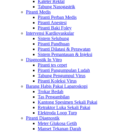
Kateter Rektal
Tabung Nasogastrik
Piranti Medis
Piranti Perban Medis
Piranti Anestesi
Piranti Baki Foley
Intervensi Kardiovaskular
Sistem Selubung
Piranti Pandhuan
Piranti Dilatasi & Perawatan
Sistem Pemantauan & Injeksi
Diagnostik In Vitro
Piranti tes cepet
Piranti Pangumpulan Ludah
Tabung Pengumpul Virus
Piranti Koleksi Virus
Barang Habis Pakai Laparoskopi
Trokar Bedah
Tas Pengambilan
Kantong Spesimen Sekali Pakai
Retraktor Luka Sekali Pakai
Elektroda Loop Turp
Piranti Diagnostik
Meter Glukosa Getih
Manset Tekanan Darah