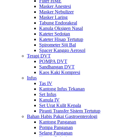
Filter HME
Masker Anestesi
Masker Nebulizer
Masker Laring
Tabung Endorakeal
Kanula Oksigen Nasal
Kateter Sedotan
Kateter Hisap Tertutup
Spirometer Siji Bal
Spacer Kanggo Aerosol
Terapi DVT
POMPA DVT
Sandhangan DVT
Kaos Kaki Kompresi
Infus
Tas IV
Kantong Infus Tekanan
Set Infus
Kanula IV
Set Urat Kulit Kepala
Piranti Transfer Sistem Tertutup
Bahan Habis Pakai Gastroenterologi
Kantong Panganan
Pompa Panganan
Selang Panganan