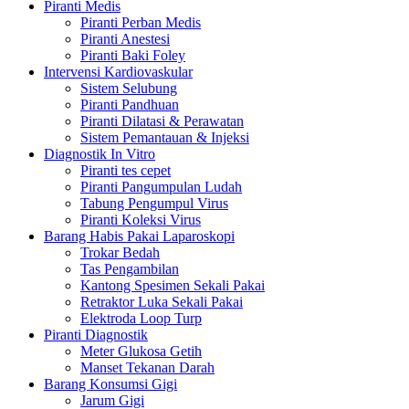
Piranti Medis
Piranti Perban Medis
Piranti Anestesi
Piranti Baki Foley
Intervensi Kardiovaskular
Sistem Selubung
Piranti Pandhuan
Piranti Dilatasi & Perawatan
Sistem Pemantauan & Injeksi
Diagnostik In Vitro
Piranti tes cepet
Piranti Pangumpulan Ludah
Tabung Pengumpul Virus
Piranti Koleksi Virus
Barang Habis Pakai Laparoskopi
Trokar Bedah
Tas Pengambilan
Kantong Spesimen Sekali Pakai
Retraktor Luka Sekali Pakai
Elektroda Loop Turp
Piranti Diagnostik
Meter Glukosa Getih
Manset Tekanan Darah
Barang Konsumsi Gigi
Jarum Gigi