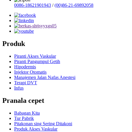
0086-18621901943
/
(00)86-21-69892058
Produk
Piranti Akses Vaskular
Piranti Pangumpul Getih
Hipodermis
Injektor Otomatis
Manajemen Jalan Nafas Anestesi
Terapi DVT
Infus
Pranala cepet
Babagan Kita
Tur Pabrik
Pitakonan sing Sering Ditakoni
Produk Akses Vaskular