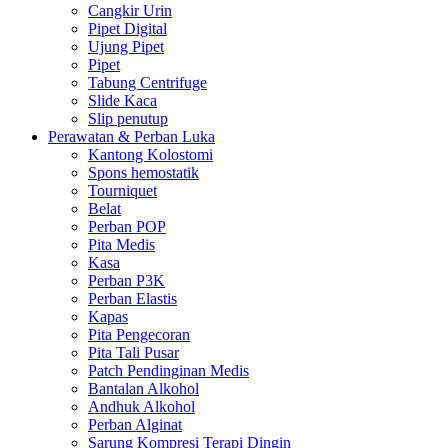
Cangkir Urin
Pipet Digital
Ujung Pipet
Pipet
Tabung Centrifuge
Slide Kaca
Slip penutup
Perawatan & Perban Luka
Kantong Kolostomi
Spons hemostatik
Tourniquet
Belat
Perban POP
Pita Medis
Kasa
Perban P3K
Perban Elastis
Kapas
Pita Pengecoran
Pita Tali Pusar
Patch Pendinginan Medis
Bantalan Alkohol
Andhuk Alkohol
Perban Alginat
Sarung Kompresi Terapi Dingin