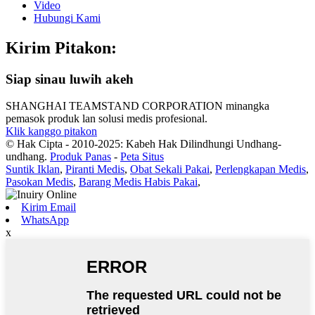
Video
Hubungi Kami
Kirim Pitakon:
Siap sinau luwih akeh
SHANGHAI TEAMSTAND CORPORATION minangka
pemasok produk lan solusi medis profesional.
Klik kanggo pitakon
© Hak Cipta - 2010-2025: Kabeh Hak Dilindhungi Undhang-
undhang.
Produk Panas
-
Peta Situs
Suntik Iklan
,
Piranti Medis
,
Obat Sekali Pakai
,
Perlengkapan Medis
,
Pasokan Medis
,
Barang Medis Habis Pakai
,
Kirim Email
WhatsApp
x