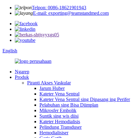
Telpon: 0086-18621901943
E-mail: exporting@teamstandmed.com
English
Ngarep
Produk
Piranti Akses Vaskular
Jarum Huber
Kateter Vena Sentral
Kateter Vena Sentral sing Dipasang ing Perifer
Pelabuhan sing Bisa Diimplan
Mikrosfer Embolik
Suntik sing wis diisi
Kateter Hemodialisis
Pelindung Transduser
Hemodialisiser