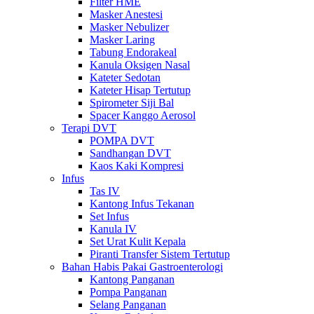
Filter HME
Masker Anestesi
Masker Nebulizer
Masker Laring
Tabung Endorakeal
Kanula Oksigen Nasal
Kateter Sedotan
Kateter Hisap Tertutup
Spirometer Siji Bal
Spacer Kanggo Aerosol
Terapi DVT
POMPA DVT
Sandhangan DVT
Kaos Kaki Kompresi
Infus
Tas IV
Kantong Infus Tekanan
Set Infus
Kanula IV
Set Urat Kulit Kepala
Piranti Transfer Sistem Tertutup
Bahan Habis Pakai Gastroenterologi
Kantong Panganan
Pompa Panganan
Selang Panganan