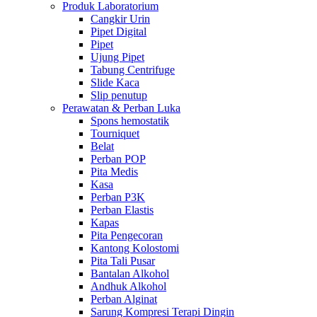
Produk Laboratorium
Cangkir Urin
Pipet Digital
Pipet
Ujung Pipet
Tabung Centrifuge
Slide Kaca
Slip penutup
Perawatan & Perban Luka
Spons hemostatik
Tourniquet
Belat
Perban POP
Pita Medis
Kasa
Perban P3K
Perban Elastis
Kapas
Pita Pengecoran
Kantong Kolostomi
Pita Tali Pusar
Bantalan Alkohol
Andhuk Alkohol
Perban Alginat
Sarung Kompresi Terapi Dingin