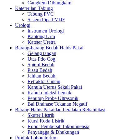
Cangkem Dibungkam
Kateter lan Tabung
Tabung PVC
Sistem Pipa PVDF
Urologi
Instrumen Urologi
Kantong Urin
Kateter Uretra
Barang-barang Bedah Habis Pakai
Gelang tangan
Utas Pdo Cog
Spidol Bedah
Pisau Bedah
Jahitan Bedah
Retraktor Cincin
Kanula Uterus Sekali Pakai
Kanula Injeksi Lemak
Penutup Probe Ultrasonik
Bal Drainase Tekanan Negatif
Barang Habis Pakai lan Peralatan Rehabilitasi
Skuter Listrik
Kursi Roda Listrik
Robot Pembersih Inkontinensia
Penyangga & Dhukungan
Produk Laboratorium