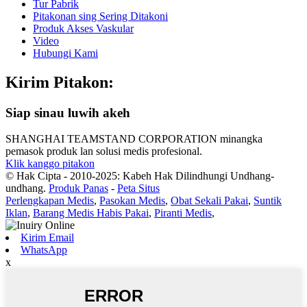
Tur Pabrik
Pitakonan sing Sering Ditakoni
Produk Akses Vaskular
Video
Hubungi Kami
Kirim Pitakon:
Siap sinau luwih akeh
SHANGHAI TEAMSTAND CORPORATION minangka
pemasok produk lan solusi medis profesional.
Klik kanggo pitakon
© Hak Cipta - 2010-2025: Kabeh Hak Dilindhungi Undhang-
undhang.
Produk Panas
-
Peta Situs
Perlengkapan Medis
,
Pasokan Medis
,
Obat Sekali Pakai
,
Suntik
Iklan
,
Barang Medis Habis Pakai
,
Piranti Medis
,
Kirim Email
WhatsApp
x