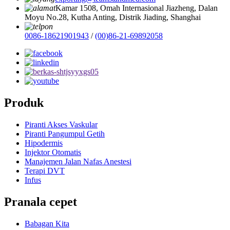
Kamar 1508, Omah Internasional Jiazheng, Dalan
Moyu No.28, Kutha Anting, Distrik Jiading, Shanghai
0086-18621901943
/
(00)86-21-69892058
Produk
Piranti Akses Vaskular
Piranti Pangumpul Getih
Hipodermis
Injektor Otomatis
Manajemen Jalan Nafas Anestesi
Terapi DVT
Infus
Pranala cepet
Babagan Kita