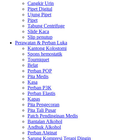
Cangkir Urin
Pipet Digital
Ujung Pipet
Pipet
Tabung Centrifuge
Slide Kaca
Slip penutup
Perawatan & Perban Luka
Kantong Kolostomi
Spons hemostatik
Tourniquet
Belat
Perban POP
Pita Medis
Kasa
Perban P3K
Perban Elastis
Kapas
Pita Pengecoran
Pita Tali Pusar
Patch Pendinginan Medis
Bantalan Alkohol
Andhuk Alkohol
Perban Alginat
Sarung Kompresi Terapi Dingin