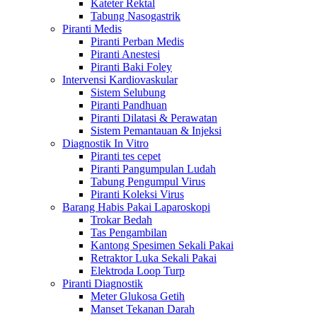
Kateter Rektal
Tabung Nasogastrik
Piranti Medis
Piranti Perban Medis
Piranti Anestesi
Piranti Baki Foley
Intervensi Kardiovaskular
Sistem Selubung
Piranti Pandhuan
Piranti Dilatasi & Perawatan
Sistem Pemantauan & Injeksi
Diagnostik In Vitro
Piranti tes cepet
Piranti Pangumpulan Ludah
Tabung Pengumpul Virus
Piranti Koleksi Virus
Barang Habis Pakai Laparoskopi
Trokar Bedah
Tas Pengambilan
Kantong Spesimen Sekali Pakai
Retraktor Luka Sekali Pakai
Elektroda Loop Turp
Piranti Diagnostik
Meter Glukosa Getih
Manset Tekanan Darah