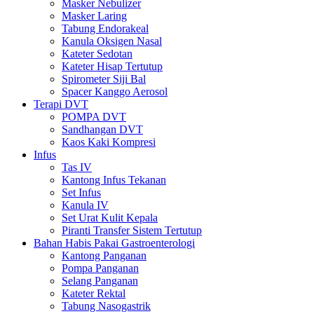
Masker Nebulizer
Masker Laring
Tabung Endorakeal
Kanula Oksigen Nasal
Kateter Sedotan
Kateter Hisap Tertutup
Spirometer Siji Bal
Spacer Kanggo Aerosol
Terapi DVT
POMPA DVT
Sandhangan DVT
Kaos Kaki Kompresi
Infus
Tas IV
Kantong Infus Tekanan
Set Infus
Kanula IV
Set Urat Kulit Kepala
Piranti Transfer Sistem Tertutup
Bahan Habis Pakai Gastroenterologi
Kantong Panganan
Pompa Panganan
Selang Panganan
Kateter Rektal
Tabung Nasogastrik