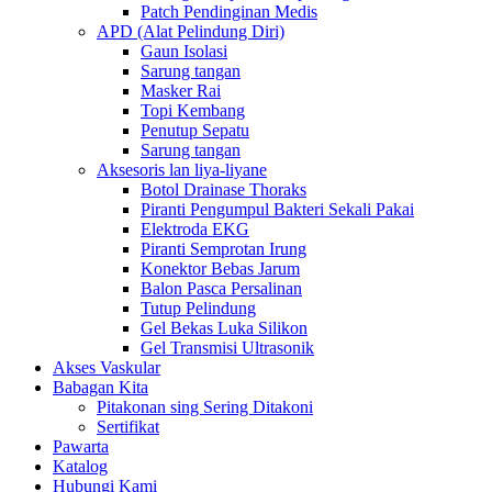
Patch Pendinginan Medis
APD (Alat Pelindung Diri)
Gaun Isolasi
Sarung tangan
Masker Rai
Topi Kembang
Penutup Sepatu
Sarung tangan
Aksesoris lan liya-liyane
Botol Drainase Thoraks
Piranti Pengumpul Bakteri Sekali Pakai
Elektroda EKG
Piranti Semprotan Irung
Konektor Bebas Jarum
Balon Pasca Persalinan
Tutup Pelindung
Gel Bekas Luka Silikon
Gel Transmisi Ultrasonik
Akses Vaskular
Babagan Kita
Pitakonan sing Sering Ditakoni
Sertifikat
Pawarta
Katalog
Hubungi Kami