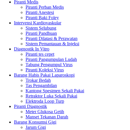
Piranti Medis
Piranti Perban Medis
Piranti Anestesi
Piranti Baki Foley
Intervensi Kardiovaskular
Sistem Selubung
Piranti Pandhuan
Piranti Dilatasi & Perawatan
Sistem Pemantauan & Injeksi
Diagnostik In Vitro
Piranti tes cepet
Piranti Pangumpulan Ludah
Tabung Pengumpul Virus
Piranti Koleksi Virus
Barang Habis Pakai Laparoskopi
Trokar Bedah
Tas Pengambilan
Kantong Spesimen Sekali Pakai
Retraktor Luka Sekali Pakai
Elektroda Loop Turp
Piranti Diagnostik
Meter Glukosa Getih
Manset Tekanan Darah
Barang Konsumsi Gigi
Jarum Gigi