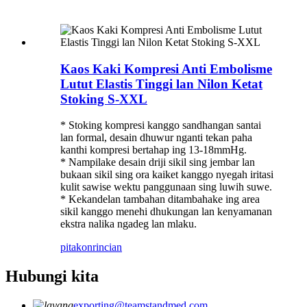
Kaos Kaki Kompresi Anti Embolisme
Lutut Elastis Tinggi lan Nilon Ketat
Stoking S-XXL
* Stoking kompresi kanggo sandhangan santai
lan formal, desain dhuwur nganti tekan paha
kanthi kompresi bertahap ing 13-18mmHg.
* Nampilake desain driji sikil sing jembar lan
bukaan sikil sing ora kaiket kanggo nyegah iritasi
kulit sawise wektu panggunaan sing luwih suwe.
* Kekandelan tambahan ditambahake ing area
sikil kanggo menehi dhukungan lan kenyamanan
ekstra nalika ngadeg lan mlaku.
pitakon
rincian
Hubungi kita
exporting@teamstandmed.com