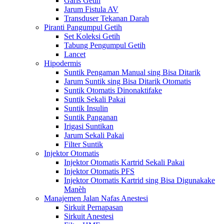
Garis Getih
Jarum Fistula AV
Transduser Tekanan Darah
Piranti Pangumpul Getih
Set Koleksi Getih
Tabung Pengumpul Getih
Lancet
Hipodermis
Suntik Pengaman Manual sing Bisa Ditarik
Jarum Suntik sing Bisa Ditarik Otomatis
Suntik Otomatis Dinonaktifake
Suntik Sekali Pakai
Suntik Insulin
Suntik Panganan
Irigasi Suntikan
Jarum Sekali Pakai
Filter Suntik
Injektor Otomatis
Injektor Otomatis Kartrid Sekali Pakai
Injektor Otomatis PFS
Injektor Otomatis Kartrid sing Bisa Digunakake
Manèh
Manajemen Jalan Nafas Anestesi
Sirkuit Pernapasan
Sirkuit Anestesi