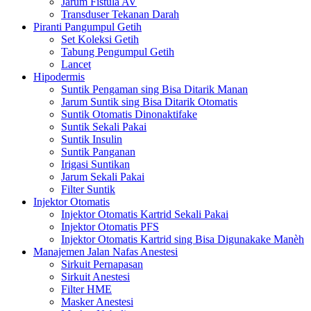
Jarum Fistula AV
Transduser Tekanan Darah
Piranti Pangumpul Getih
Set Koleksi Getih
Tabung Pengumpul Getih
Lancet
Hipodermis
Suntik Pengaman sing Bisa Ditarik Manan
Jarum Suntik sing Bisa Ditarik Otomatis
Suntik Otomatis Dinonaktifake
Suntik Sekali Pakai
Suntik Insulin
Suntik Panganan
Irigasi Suntikan
Jarum Sekali Pakai
Filter Suntik
Injektor Otomatis
Injektor Otomatis Kartrid Sekali Pakai
Injektor Otomatis PFS
Injektor Otomatis Kartrid sing Bisa Digunakake Manèh
Manajemen Jalan Nafas Anestesi
Sirkuit Pernapasan
Sirkuit Anestesi
Filter HME
Masker Anestesi