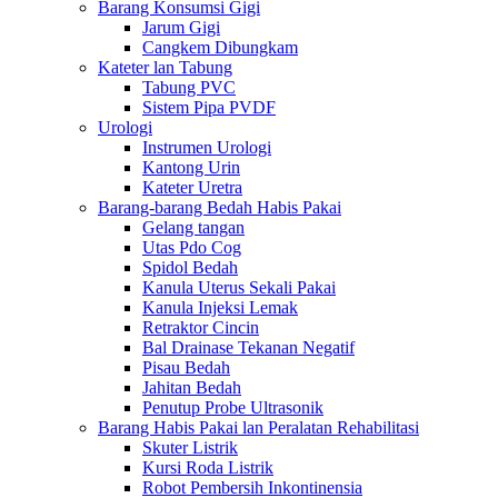
Barang Konsumsi Gigi
Jarum Gigi
Cangkem Dibungkam
Kateter lan Tabung
Tabung PVC
Sistem Pipa PVDF
Urologi
Instrumen Urologi
Kantong Urin
Kateter Uretra
Barang-barang Bedah Habis Pakai
Gelang tangan
Utas Pdo Cog
Spidol Bedah
Kanula Uterus Sekali Pakai
Kanula Injeksi Lemak
Retraktor Cincin
Bal Drainase Tekanan Negatif
Pisau Bedah
Jahitan Bedah
Penutup Probe Ultrasonik
Barang Habis Pakai lan Peralatan Rehabilitasi
Skuter Listrik
Kursi Roda Listrik
Robot Pembersih Inkontinensia