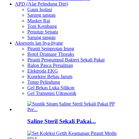
APD (Alat Pelindung Diri)
Gaun Isolasi
Sarung tangan
Masker Rai
Topi Kembang
Penutup Sepatu
Sarung tangan
Aksesoris lan liya-liyane
Piranti Semprotan Irung
Botol Drainase Thoraks
Piranti Pengumpul Bakteri Sekali Pakai
Balon Pasca Persalinan
Elektroda EKG
Konektor Bebas Jarum
Tutup Pelindung
Gel Bekas Luka Silikon
Gel Transmisi Ultrasonik
Saline Steril Sekali Pakai...