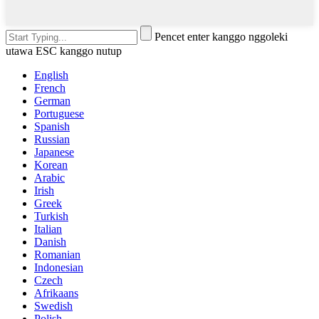
Pencet enter kanggo nggoleki
utawa ESC kanggo nutup
English
French
German
Portuguese
Spanish
Russian
Japanese
Korean
Arabic
Irish
Greek
Turkish
Italian
Danish
Romanian
Indonesian
Czech
Afrikaans
Swedish
Polish