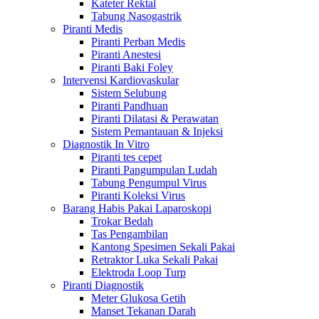
Kateter Rektal
Tabung Nasogastrik
Piranti Medis
Piranti Perban Medis
Piranti Anestesi
Piranti Baki Foley
Intervensi Kardiovaskular
Sistem Selubung
Piranti Pandhuan
Piranti Dilatasi & Perawatan
Sistem Pemantauan & Injeksi
Diagnostik In Vitro
Piranti tes cepet
Piranti Pangumpulan Ludah
Tabung Pengumpul Virus
Piranti Koleksi Virus
Barang Habis Pakai Laparoskopi
Trokar Bedah
Tas Pengambilan
Kantong Spesimen Sekali Pakai
Retraktor Luka Sekali Pakai
Elektroda Loop Turp
Piranti Diagnostik
Meter Glukosa Getih
Manset Tekanan Darah