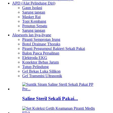
APD (Alat Pelindung Diri)
Gaun Isolasi
Sarung tangan
Masker Rai
Topi Kembang
Penutup Sepatu
Sarung tangan
Aksesoris lan liya-liyane
Piranti Semprotan Irung
Botol Drainase Thoraks
Piranti Pengumpul Bakteri Sekali Pakai
Balon Pasca Persalinan
Elektroda EKG
Konektor Bebas Jarum
Tutup Pelindung
Gel Bekas Luka Silikon
Gel Transmisi Ultrasonik
Saline Steril Sekali Pakai...