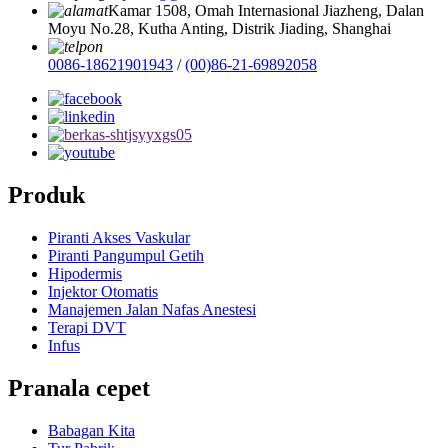
Kamar 1508, Omah Internasional Jiazheng, Dalan
Moyu No.28, Kutha Anting, Distrik Jiading, Shanghai
0086-18621901943
/
(00)86-21-69892058
Produk
Piranti Akses Vaskular
Piranti Pangumpul Getih
Hipodermis
Injektor Otomatis
Manajemen Jalan Nafas Anestesi
Terapi DVT
Infus
Pranala cepet
Babagan Kita