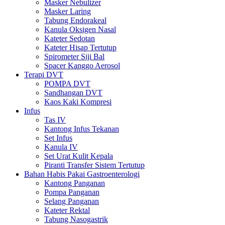
Masker Nebulizer
Masker Laring
Tabung Endorakeal
Kanula Oksigen Nasal
Kateter Sedotan
Kateter Hisap Tertutup
Spirometer Siji Bal
Spacer Kanggo Aerosol
Terapi DVT
POMPA DVT
Sandhangan DVT
Kaos Kaki Kompresi
Infus
Tas IV
Kantong Infus Tekanan
Set Infus
Kanula IV
Set Urat Kulit Kepala
Piranti Transfer Sistem Tertutup
Bahan Habis Pakai Gastroenterologi
Kantong Panganan
Pompa Panganan
Selang Panganan
Kateter Rektal
Tabung Nasogastrik