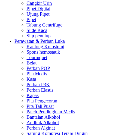
Cangkir Urin
Pipet Digital
Ujung Pipet
Pipet
Tabung Centrifuge
Slide Kaca
Slip penutup
Perawatan & Perban Luka
Kantong Kolostomi
Spons hemostatik
Tourniquet
Belat
Perban POP
Pita Medis
Kasa
Perban P3K
Perban Elastis
Kapas
Pita Pengecoran
Pita Tali Pusar
Patch Pendinginan Medis
Bantalan Alkohol
Andhuk Alkohol
Perban Alginat
Sarung Kompresi Terapi Dingin