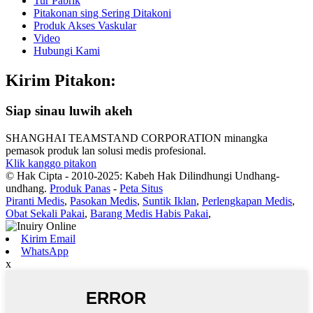
Tur Pabrik
Pitakonan sing Sering Ditakoni
Produk Akses Vaskular
Video
Hubungi Kami
Kirim Pitakon:
Siap sinau luwih akeh
SHANGHAI TEAMSTAND CORPORATION minangka
pemasok produk lan solusi medis profesional.
Klik kanggo pitakon
© Hak Cipta - 2010-2025: Kabeh Hak Dilindhungi Undhang-
undhang.
Produk Panas
-
Peta Situs
Piranti Medis
,
Pasokan Medis
,
Suntik Iklan
,
Perlengkapan Medis
,
Obat Sekali Pakai
,
Barang Medis Habis Pakai
,
Kirim Email
WhatsApp
x