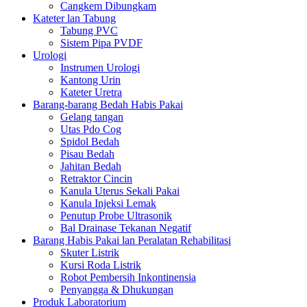
Cangkem Dibungkam
Kateter lan Tabung
Tabung PVC
Sistem Pipa PVDF
Urologi
Instrumen Urologi
Kantong Urin
Kateter Uretra
Barang-barang Bedah Habis Pakai
Gelang tangan
Utas Pdo Cog
Spidol Bedah
Pisau Bedah
Jahitan Bedah
Retraktor Cincin
Kanula Uterus Sekali Pakai
Kanula Injeksi Lemak
Penutup Probe Ultrasonik
Bal Drainase Tekanan Negatif
Barang Habis Pakai lan Peralatan Rehabilitasi
Skuter Listrik
Kursi Roda Listrik
Robot Pembersih Inkontinensia
Penyangga & Dhukungan
Produk Laboratorium