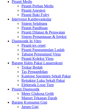
Piranti Medis
Piranti Perban Medis
Piranti Anestesi
Piranti Baki Foley
Intervensi Kardiovaskular
Sistem Selubung
Piranti Pandhuan
Piranti Dilatasi & Perawatan
Sistem Pemantauan & Injeksi
Diagnostik In Vitro
Piranti tes cepet
Piranti Pangumpulan Ludah
Tabung Pengumpul Virus
Piranti Koleksi Virus
Barang Habis Pakai Laparoskopi
Trokar Bedah
Tas Pengambilan
Kantong Spesimen Sekali Pakai
Retraktor Luka Sekali Pakai
Elektroda Loop Turp
Piranti Diagnostik
Meter Glukosa Getih
Manset Tekanan Darah
Barang Konsumsi Gigi
Jarum Gigi