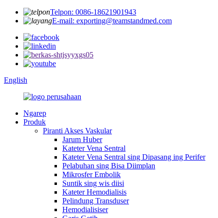
Telpon: 0086-18621901943
E-mail: exporting@teamstandmed.com
English
Ngarep
Produk
Piranti Akses Vaskular
Jarum Huber
Kateter Vena Sentral
Kateter Vena Sentral sing Dipasang ing Perifer
Pelabuhan sing Bisa Diimplan
Mikrosfer Embolik
Suntik sing wis diisi
Kateter Hemodialisis
Pelindung Transduser
Hemodialisiser