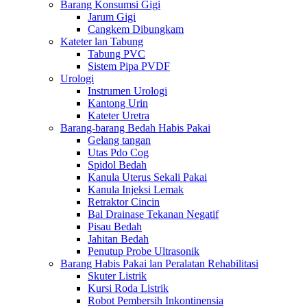
Barang Konsumsi Gigi
Jarum Gigi
Cangkem Dibungkam
Kateter lan Tabung
Tabung PVC
Sistem Pipa PVDF
Urologi
Instrumen Urologi
Kantong Urin
Kateter Uretra
Barang-barang Bedah Habis Pakai
Gelang tangan
Utas Pdo Cog
Spidol Bedah
Kanula Uterus Sekali Pakai
Kanula Injeksi Lemak
Retraktor Cincin
Bal Drainase Tekanan Negatif
Pisau Bedah
Jahitan Bedah
Penutup Probe Ultrasonik
Barang Habis Pakai lan Peralatan Rehabilitasi
Skuter Listrik
Kursi Roda Listrik
Robot Pembersih Inkontinensia