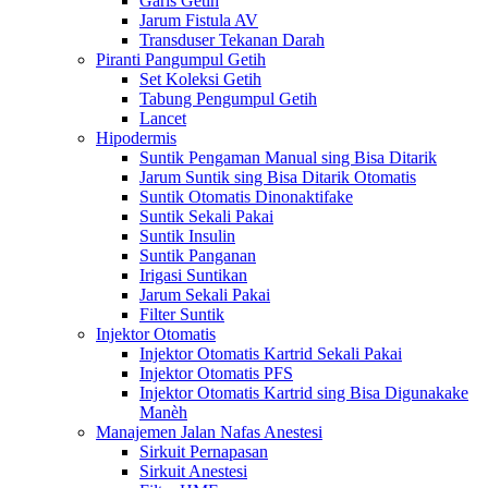
Garis Getih
Jarum Fistula AV
Transduser Tekanan Darah
Piranti Pangumpul Getih
Set Koleksi Getih
Tabung Pengumpul Getih
Lancet
Hipodermis
Suntik Pengaman Manual sing Bisa Ditarik
Jarum Suntik sing Bisa Ditarik Otomatis
Suntik Otomatis Dinonaktifake
Suntik Sekali Pakai
Suntik Insulin
Suntik Panganan
Irigasi Suntikan
Jarum Sekali Pakai
Filter Suntik
Injektor Otomatis
Injektor Otomatis Kartrid Sekali Pakai
Injektor Otomatis PFS
Injektor Otomatis Kartrid sing Bisa Digunakake
Manèh
Manajemen Jalan Nafas Anestesi
Sirkuit Pernapasan
Sirkuit Anestesi