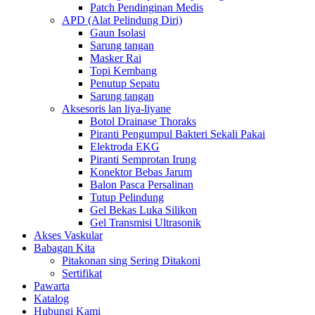
Patch Pendinginan Medis
APD (Alat Pelindung Diri)
Gaun Isolasi
Sarung tangan
Masker Rai
Topi Kembang
Penutup Sepatu
Sarung tangan
Aksesoris lan liya-liyane
Botol Drainase Thoraks
Piranti Pengumpul Bakteri Sekali Pakai
Elektroda EKG
Piranti Semprotan Irung
Konektor Bebas Jarum
Balon Pasca Persalinan
Tutup Pelindung
Gel Bekas Luka Silikon
Gel Transmisi Ultrasonik
Akses Vaskular
Babagan Kita
Pitakonan sing Sering Ditakoni
Sertifikat
Pawarta
Katalog
Hubungi Kami