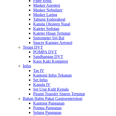
Filter HME
Masker Anestesi
Masker Nebulizer
Masker Laring
Tabung Endorakeal
Kanula Oksigen Nasal
Kateter Sedotan
Kateter Hisap Tertutup
Spirometer Siji Bal
Spacer Kanggo Aerosol
Terapi DVT
POMPA DVT
Sandhangan DVT
Kaos Kaki Kompresi
Infus
Tas IV
Kantong Infus Tekanan
Set Infus
Kanula IV
Set Urat Kulit Kepala
Piranti Transfer Sistem Tertutup
Bahan Habis Pakai Gastroenterologi
Kantong Panganan
Pompa Panganan
Selang Panganan