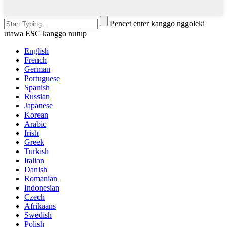
Pencet enter kanggo nggoleki
utawa ESC kanggo nutup
English
French
German
Portuguese
Spanish
Russian
Japanese
Korean
Arabic
Irish
Greek
Turkish
Italian
Danish
Romanian
Indonesian
Czech
Afrikaans
Swedish
Polish