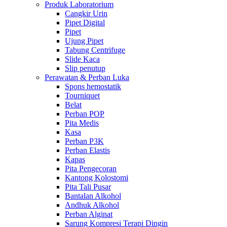
Produk Laboratorium
Cangkir Urin
Pipet Digital
Pipet
Ujung Pipet
Tabung Centrifuge
Slide Kaca
Slip penutup
Perawatan & Perban Luka
Spons hemostatik
Tourniquet
Belat
Perban POP
Pita Medis
Kasa
Perban P3K
Perban Elastis
Kapas
Pita Pengecoran
Kantong Kolostomi
Pita Tali Pusar
Bantalan Alkohol
Andhuk Alkohol
Perban Alginat
Sarung Kompresi Terapi Dingin