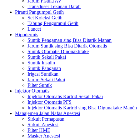
Jarum Fistula AV
Transduser Tekanan Darah
Piranti Pangumpul Getih
Set Koleksi Getih
Tabung Pengumpul Getih
Lancet
Hipodermis
Suntik Pengaman sing Bisa Ditarik Manan
Jarum Suntik sing Bisa Ditarik Otomatis
Suntik Otomatis Dinonaktifake
Suntik Sekali Pakai
Suntik Insulin
Suntik Panganan
Irigasi Suntikan
Jarum Sekali Pakai
Filter Suntik
Injektor Otomatis
Injektor Otomatis Kartrid Sekali Pakai
Injektor Otomatis PFS
Injektor Otomatis Kartrid sing Bisa Digunakake Manèh
Manajemen Jalan Nafas Anestesi
Sirkuit Pernapasan
Sirkuit Anestesi
Filter HME
Masker Anestesi