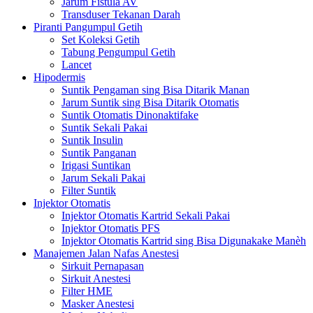
Jarum Fistula AV
Transduser Tekanan Darah
Piranti Pangumpul Getih
Set Koleksi Getih
Tabung Pengumpul Getih
Lancet
Hipodermis
Suntik Pengaman sing Bisa Ditarik Manan
Jarum Suntik sing Bisa Ditarik Otomatis
Suntik Otomatis Dinonaktifake
Suntik Sekali Pakai
Suntik Insulin
Suntik Panganan
Irigasi Suntikan
Jarum Sekali Pakai
Filter Suntik
Injektor Otomatis
Injektor Otomatis Kartrid Sekali Pakai
Injektor Otomatis PFS
Injektor Otomatis Kartrid sing Bisa Digunakake Manèh
Manajemen Jalan Nafas Anestesi
Sirkuit Pernapasan
Sirkuit Anestesi
Filter HME
Masker Anestesi