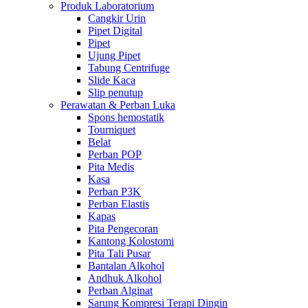
Produk Laboratorium
Cangkir Urin
Pipet Digital
Pipet
Ujung Pipet
Tabung Centrifuge
Slide Kaca
Slip penutup
Perawatan & Perban Luka
Spons hemostatik
Tourniquet
Belat
Perban POP
Pita Medis
Kasa
Perban P3K
Perban Elastis
Kapas
Pita Pengecoran
Kantong Kolostomi
Pita Tali Pusar
Bantalan Alkohol
Andhuk Alkohol
Perban Alginat
Sarung Kompresi Terapi Dingin