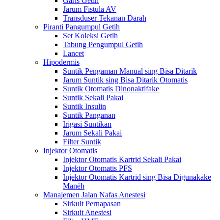
Garis Getih
Jarum Fistula AV
Transduser Tekanan Darah
Piranti Pangumpul Getih
Set Koleksi Getih
Tabung Pengumpul Getih
Lancet
Hipodermis
Suntik Pengaman Manual sing Bisa Ditarik
Jarum Suntik sing Bisa Ditarik Otomatis
Suntik Otomatis Dinonaktifake
Suntik Sekali Pakai
Suntik Insulin
Suntik Panganan
Irigasi Suntikan
Jarum Sekali Pakai
Filter Suntik
Injektor Otomatis
Injektor Otomatis Kartrid Sekali Pakai
Injektor Otomatis PFS
Injektor Otomatis Kartrid sing Bisa Digunakake
Manèh
Manajemen Jalan Nafas Anestesi
Sirkuit Pernapasan
Sirkuit Anestesi