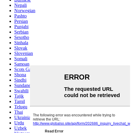
Nepali
Norwegian
Pashto
Persian
Punjabi
Serbian
Sesotho
Sinhala
Slovak
Slovenian
Somali
Samoan
Scots Gaelic
Shona
Sindhi
Sundanese
Swahili
Tajik
Tamil
Telugu
Thai
Ukrainian
Urdu
Uzbek