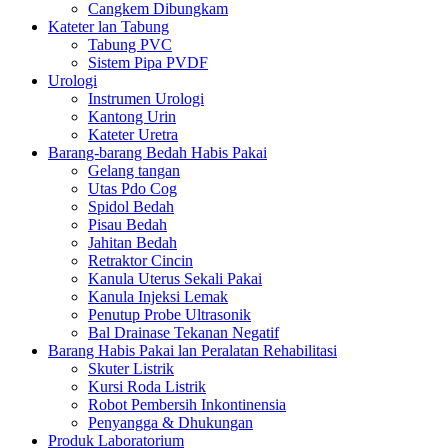
Cangkem Dibungkam
Kateter lan Tabung
Tabung PVC
Sistem Pipa PVDF
Urologi
Instrumen Urologi
Kantong Urin
Kateter Uretra
Barang-barang Bedah Habis Pakai
Gelang tangan
Utas Pdo Cog
Spidol Bedah
Pisau Bedah
Jahitan Bedah
Retraktor Cincin
Kanula Uterus Sekali Pakai
Kanula Injeksi Lemak
Penutup Probe Ultrasonik
Bal Drainase Tekanan Negatif
Barang Habis Pakai lan Peralatan Rehabilitasi
Skuter Listrik
Kursi Roda Listrik
Robot Pembersih Inkontinensia
Penyangga & Dhukungan
Produk Laboratorium