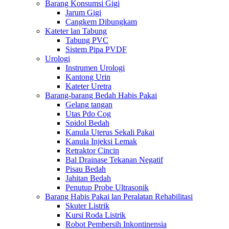
Barang Konsumsi Gigi
Jarum Gigi
Cangkem Dibungkam
Kateter lan Tabung
Tabung PVC
Sistem Pipa PVDF
Urologi
Instrumen Urologi
Kantong Urin
Kateter Uretra
Barang-barang Bedah Habis Pakai
Gelang tangan
Utas Pdo Cog
Spidol Bedah
Kanula Uterus Sekali Pakai
Kanula Injeksi Lemak
Retraktor Cincin
Bal Drainase Tekanan Negatif
Pisau Bedah
Jahitan Bedah
Penutup Probe Ultrasonik
Barang Habis Pakai lan Peralatan Rehabilitasi
Skuter Listrik
Kursi Roda Listrik
Robot Pembersih Inkontinensia