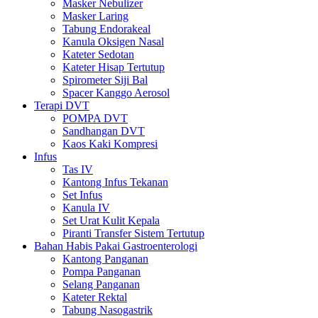
Masker Nebulizer
Masker Laring
Tabung Endorakeal
Kanula Oksigen Nasal
Kateter Sedotan
Kateter Hisap Tertutup
Spirometer Siji Bal
Spacer Kanggo Aerosol
Terapi DVT
POMPA DVT
Sandhangan DVT
Kaos Kaki Kompresi
Infus
Tas IV
Kantong Infus Tekanan
Set Infus
Kanula IV
Set Urat Kulit Kepala
Piranti Transfer Sistem Tertutup
Bahan Habis Pakai Gastroenterologi
Kantong Panganan
Pompa Panganan
Selang Panganan
Kateter Rektal
Tabung Nasogastrik