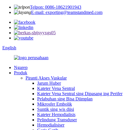
Telpon: 0086-18621901943
E-mail: exporting@teamstandmed.com
English
Ngarep
Produk
Piranti Akses Vaskular
Jarum Huber
Kateter Vena Sentral
Kateter Vena Sentral sing Dipasang ing Perifer
Pelabuhan sing Bisa Diimplan
Mikrosfer Embolik
Suntik sing wis diisi
Kateter Hemodialisis
Pelindung Transduser
Hemodialisiser