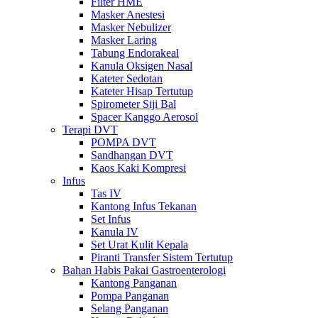
Filter HME
Masker Anestesi
Masker Nebulizer
Masker Laring
Tabung Endorakeal
Kanula Oksigen Nasal
Kateter Sedotan
Kateter Hisap Tertutup
Spirometer Siji Bal
Spacer Kanggo Aerosol
Terapi DVT
POMPA DVT
Sandhangan DVT
Kaos Kaki Kompresi
Infus
Tas IV
Kantong Infus Tekanan
Set Infus
Kanula IV
Set Urat Kulit Kepala
Piranti Transfer Sistem Tertutup
Bahan Habis Pakai Gastroenterologi
Kantong Panganan
Pompa Panganan
Selang Panganan