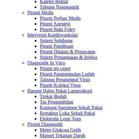
Kateter Rektal
Tabung Nasogastrik
Piranti Medis
Piranti Perban Medis
Piranti Anestesi
Piranti Baki Foley
Intervensi Kardiovaskular
Sistem Selubung
Piranti Pandhuan
Piranti Dilatasi & Perawatan
Sistem Pemantauan & Injeksi
Diagnostik In Vitro
Piranti tes cepet
Piranti Pangumpulan Ludah
Tabung Pengumpul Virus
Piranti Koleksi Virus
Barang Habis Pakai Laparoskopi
Trokar Bedah
Tas Pengambilan
Kantong Spesimen Sekali Pakai
Retraktor Luka Sekali Pakai
Elektroda Loop Turp
Piranti Diagnostik
Meter Glukosa Getih
Manset Tekanan Darah