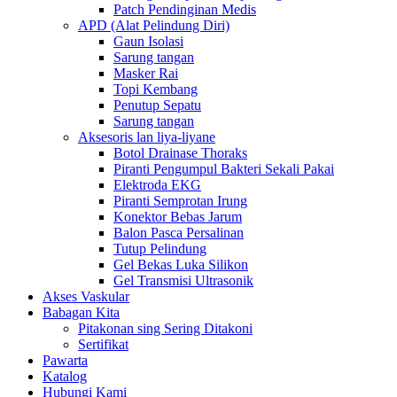
Patch Pendinginan Medis
APD (Alat Pelindung Diri)
Gaun Isolasi
Sarung tangan
Masker Rai
Topi Kembang
Penutup Sepatu
Sarung tangan
Aksesoris lan liya-liyane
Botol Drainase Thoraks
Piranti Pengumpul Bakteri Sekali Pakai
Elektroda EKG
Piranti Semprotan Irung
Konektor Bebas Jarum
Balon Pasca Persalinan
Tutup Pelindung
Gel Bekas Luka Silikon
Gel Transmisi Ultrasonik
Akses Vaskular
Babagan Kita
Pitakonan sing Sering Ditakoni
Sertifikat
Pawarta
Katalog
Hubungi Kami