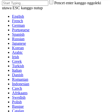
Pencet enter kanggo nggoleki
utawa ESC kanggo nutup
English
French
German
Portuguese
Spanish
Russian
Japanese
Korean
Arabic
Irish
Greek
Turkish
Italian
Danish
Romanian
Indonesian
Czech
Afrikaans
Swedish
Polish
Basque
Catalan