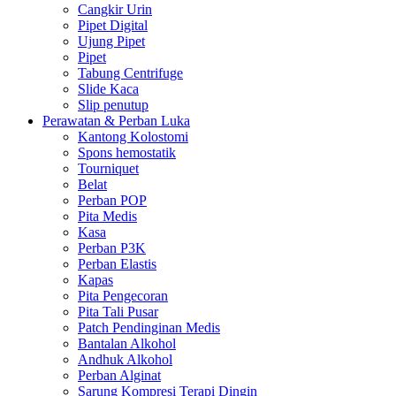
Cangkir Urin
Pipet Digital
Ujung Pipet
Pipet
Tabung Centrifuge
Slide Kaca
Slip penutup
Perawatan & Perban Luka
Kantong Kolostomi
Spons hemostatik
Tourniquet
Belat
Perban POP
Pita Medis
Kasa
Perban P3K
Perban Elastis
Kapas
Pita Pengecoran
Pita Tali Pusar
Patch Pendinginan Medis
Bantalan Alkohol
Andhuk Alkohol
Perban Alginat
Sarung Kompresi Terapi Dingin