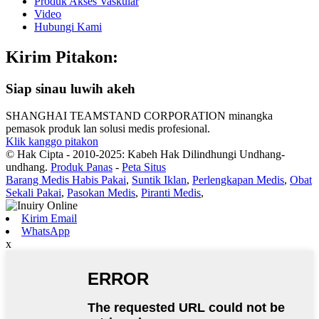
Produk Akses Vaskular
Video
Hubungi Kami
Kirim Pitakon:
Siap sinau luwih akeh
SHANGHAI TEAMSTAND CORPORATION minangka
pemasok produk lan solusi medis profesional.
Klik kanggo pitakon
© Hak Cipta - 2010-2025: Kabeh Hak Dilindhungi Undhang-
undhang.
Produk Panas
-
Peta Situs
Barang Medis Habis Pakai
,
Suntik Iklan
,
Perlengkapan Medis
,
Obat
Sekali Pakai
,
Pasokan Medis
,
Piranti Medis
,
Kirim Email
WhatsApp
x