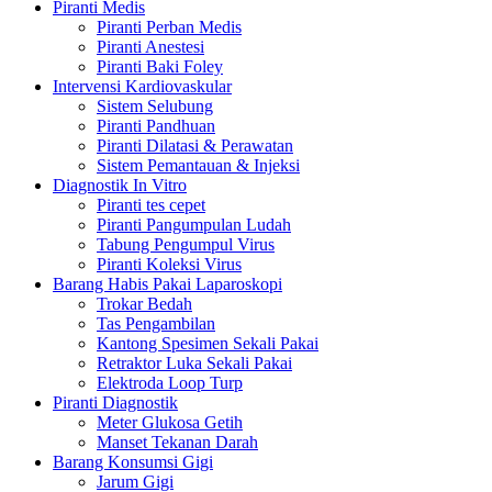
Piranti Medis
Piranti Perban Medis
Piranti Anestesi
Piranti Baki Foley
Intervensi Kardiovaskular
Sistem Selubung
Piranti Pandhuan
Piranti Dilatasi & Perawatan
Sistem Pemantauan & Injeksi
Diagnostik In Vitro
Piranti tes cepet
Piranti Pangumpulan Ludah
Tabung Pengumpul Virus
Piranti Koleksi Virus
Barang Habis Pakai Laparoskopi
Trokar Bedah
Tas Pengambilan
Kantong Spesimen Sekali Pakai
Retraktor Luka Sekali Pakai
Elektroda Loop Turp
Piranti Diagnostik
Meter Glukosa Getih
Manset Tekanan Darah
Barang Konsumsi Gigi
Jarum Gigi