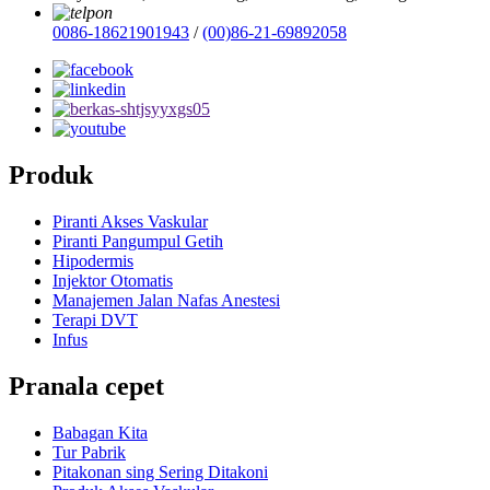
0086-18621901943
/
(00)86-21-69892058
Produk
Piranti Akses Vaskular
Piranti Pangumpul Getih
Hipodermis
Injektor Otomatis
Manajemen Jalan Nafas Anestesi
Terapi DVT
Infus
Pranala cepet
Babagan Kita
Tur Pabrik
Pitakonan sing Sering Ditakoni