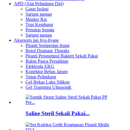
APD (Alat Pelindung Diri)
Gaun Isolasi
Sarung tangan
Masker Rai
Topi Kembang
Penutup Sepatu
Sarung tangan
Aksesoris lan liya-liyane
Piranti Semprotan Irung
Botol Drainase Thoraks
Piranti Pengumpul Bakteri Sekali Pakai
Balon Pasca Persalinan
Elektroda EKG
Konektor Bebas Jarum
Tutup Pelindung
Gel Bekas Luka Silikon
Gel Transmisi Ultrasonik
Saline Steril Sekali Pakai...