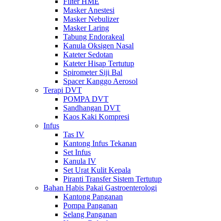
Filter HME
Masker Anestesi
Masker Nebulizer
Masker Laring
Tabung Endorakeal
Kanula Oksigen Nasal
Kateter Sedotan
Kateter Hisap Tertutup
Spirometer Siji Bal
Spacer Kanggo Aerosol
Terapi DVT
POMPA DVT
Sandhangan DVT
Kaos Kaki Kompresi
Infus
Tas IV
Kantong Infus Tekanan
Set Infus
Kanula IV
Set Urat Kulit Kepala
Piranti Transfer Sistem Tertutup
Bahan Habis Pakai Gastroenterologi
Kantong Panganan
Pompa Panganan
Selang Panganan