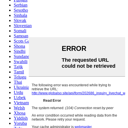
Serbian
Sesotho
Sinhala
Slovak
Slovenian
Somali
Samoan
Scots Gaelic
Shona
Sindhi
Sundanese
Swahili
Tajik
Tamil
Telugu
Thai
Ukrainian
Urdu
Uzbek
Vietnamese
Welsh
Xhosa
Yiddish
Yoruba