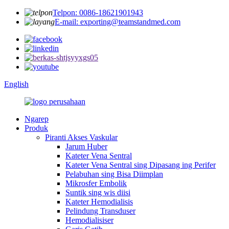
Telpon: 0086-18621901943
E-mail: exporting@teamstandmed.com
English
Ngarep
Produk
Piranti Akses Vaskular
Jarum Huber
Kateter Vena Sentral
Kateter Vena Sentral sing Dipasang ing Perifer
Pelabuhan sing Bisa Diimplan
Mikrosfer Embolik
Suntik sing wis diisi
Kateter Hemodialisis
Pelindung Transduser
Hemodialisiser