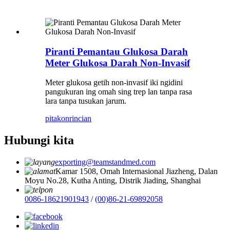
Piranti Pemantau Glukosa Darah
Meter Glukosa Darah Non-Invasif
Meter glukosa getih non-invasif iki ngidini
pangukuran ing omah sing trep lan tanpa rasa
lara tanpa tusukan jarum.
pitakon
rincian
Hubungi kita
exporting@teamstandmed.com
Kamar 1508, Omah Internasional Jiazheng, Dalan
Moyu No.28, Kutha Anting, Distrik Jiading, Shanghai
0086-18621901943
/
(00)86-21-69892058