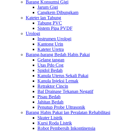
Barang Konsumsi Gigi
Jarum Gigi
Cangkem Dibungkam
Kateter lan Tabung
Tabung PVC
Sistem Pipa PVDF
Urologi
Instrumen Urologi
Kantong Urin
Kateter Uretra
Barang-barang Bedah Habis Pakai
Gelang tangan
Utas Pdo Cog
Spidol Bedah
Kanula Uterus Sekali Pakai
Kanula Injeksi Lemak
Retraktor Cincin
Bal Drainase Tekanan Negatif
Pisau Bedah
Jahitan Bedah
Penutup Probe Ultrasonik
Barang Habis Pakai lan Peralatan Rehabilitasi
Skuter Listrik
Kursi Roda Listrik
Robot Pembersih Inkontinensia