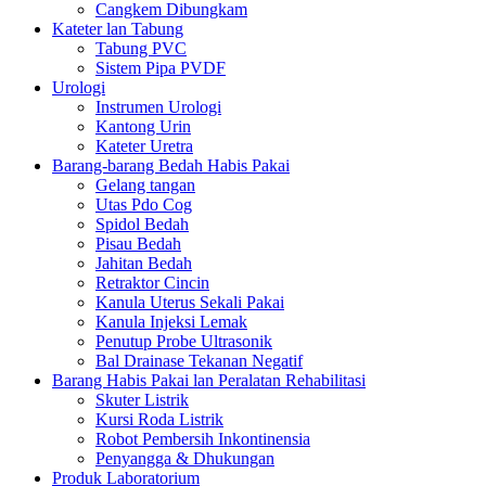
Cangkem Dibungkam
Kateter lan Tabung
Tabung PVC
Sistem Pipa PVDF
Urologi
Instrumen Urologi
Kantong Urin
Kateter Uretra
Barang-barang Bedah Habis Pakai
Gelang tangan
Utas Pdo Cog
Spidol Bedah
Pisau Bedah
Jahitan Bedah
Retraktor Cincin
Kanula Uterus Sekali Pakai
Kanula Injeksi Lemak
Penutup Probe Ultrasonik
Bal Drainase Tekanan Negatif
Barang Habis Pakai lan Peralatan Rehabilitasi
Skuter Listrik
Kursi Roda Listrik
Robot Pembersih Inkontinensia
Penyangga & Dhukungan
Produk Laboratorium