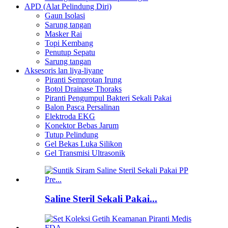
APD (Alat Pelindung Diri)
Gaun Isolasi
Sarung tangan
Masker Rai
Topi Kembang
Penutup Sepatu
Sarung tangan
Aksesoris lan liya-liyane
Piranti Semprotan Irung
Botol Drainase Thoraks
Piranti Pengumpul Bakteri Sekali Pakai
Balon Pasca Persalinan
Elektroda EKG
Konektor Bebas Jarum
Tutup Pelindung
Gel Bekas Luka Silikon
Gel Transmisi Ultrasonik
Saline Steril Sekali Pakai...