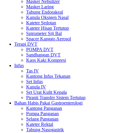
Masker Nebulizer
Masker Laring
Tabung Endorakeal
Kanula Oksigen Nasal
Kateter Sedotan
Kateter Hisap Tertutup
Spirometer Siji Bal
Spacer Kanggo Aerosol
Terapi DVT
POMPA DVT
Sandhangan DVT
Kaos Kaki Kompresi
Infus
Tas IV
Kantong Infus Tekanan
Set Infus
Kanula IV
Set Urat Kulit Kepala
Piranti Transfer Sistem Tertutup
Bahan Habis Pakai Gastroenterologi
Kantong Panganan
Pompa Panganan
Selang Panganan
Kateter Rektal
Tabung Nasogastrik