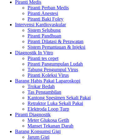
Piranti Medis
Piranti Perban Medis
Piranti Anestesi
Piranti Baki Foley
Intervensi Kardiovaskular
Sistem Selubung
Piranti Pandhuan
Piranti Dilatasi & Perawatan
Sistem Pemantauan & Injeksi
Diagnostik In Vitro
Piranti tes cepet
Piranti Pangumpulan Ludah
Tabung Pengumpul Virus
Piranti Koleksi Virus
Barang Habis Pakai Laparoskopi
Trokar Bedah
Tas Pengambilan
Kantong Spesimen Sekali Pakai
Retraktor Luka Sekali Pakai
Elektroda Loop Turp
Piranti Diagnostik
Meter Glukosa Getih
Manset Tekanan Darah
Barang Konsumsi Gigi
Jarum Gigi