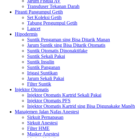
Jarum Fistula AV
Transduser Tekanan Darah
Piranti Pangumpul Getih
Set Koleksi Getih
Tabung Pengumpul Getih
Lancet
Hipodermis
Suntik Pengaman sing Bisa Ditarik Manan
Jarum Suntik sing Bisa Ditarik Otomatis
Suntik Otomatis Dinonaktifake
Suntik Sekali Pakai
Suntik Insulin
Suntik Panganan
Irigasi Suntikan
Jarum Sekali Pakai
Filter Suntik
Injektor Otomatis
Injektor Otomatis Kartrid Sekali Pakai
Injektor Otomatis PFS
Injektor Otomatis Kartrid sing Bisa Digunakake Manèh
Manajemen Jalan Nafas Anestesi
Sirkuit Pernapasan
Sirkuit Anestesi
Filter HME
Masker Anestesi