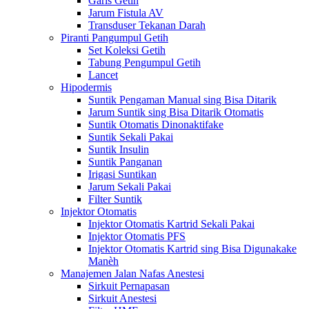
Garis Getih
Jarum Fistula AV
Transduser Tekanan Darah
Piranti Pangumpul Getih
Set Koleksi Getih
Tabung Pengumpul Getih
Lancet
Hipodermis
Suntik Pengaman Manual sing Bisa Ditarik
Jarum Suntik sing Bisa Ditarik Otomatis
Suntik Otomatis Dinonaktifake
Suntik Sekali Pakai
Suntik Insulin
Suntik Panganan
Irigasi Suntikan
Jarum Sekali Pakai
Filter Suntik
Injektor Otomatis
Injektor Otomatis Kartrid Sekali Pakai
Injektor Otomatis PFS
Injektor Otomatis Kartrid sing Bisa Digunakake
Manèh
Manajemen Jalan Nafas Anestesi
Sirkuit Pernapasan
Sirkuit Anestesi