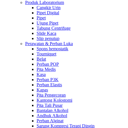
Produk Laboratorium
Cangkir Urin
Pipet Digital
Pipet
Ujung Pipet
Tabung Centrifuge
Slide Kaca
Slip penutup
Perawatan & Perban Luka
Spons hemostatik
Tourniquet
Belat
Perban POP
Pita Medis
Kasa
Perban P3K
Perban Elastis
Kapas
Pita Pengecoran
Kantong Kolostomi
Pita Tali Pusar
Bantalan Alkohol
Andhuk Alkohol
Perban Alginat
Sarung Kompresi Terapi Dingin