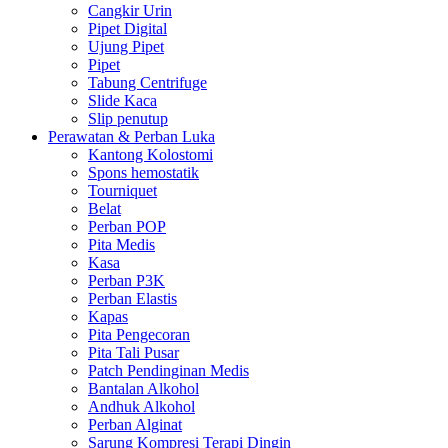
Cangkir Urin
Pipet Digital
Ujung Pipet
Pipet
Tabung Centrifuge
Slide Kaca
Slip penutup
Perawatan & Perban Luka
Kantong Kolostomi
Spons hemostatik
Tourniquet
Belat
Perban POP
Pita Medis
Kasa
Perban P3K
Perban Elastis
Kapas
Pita Pengecoran
Pita Tali Pusar
Patch Pendinginan Medis
Bantalan Alkohol
Andhuk Alkohol
Perban Alginat
Sarung Kompresi Terapi Dingin