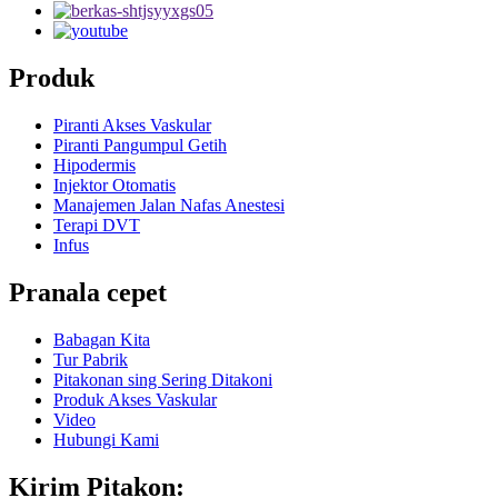
Produk
Piranti Akses Vaskular
Piranti Pangumpul Getih
Hipodermis
Injektor Otomatis
Manajemen Jalan Nafas Anestesi
Terapi DVT
Infus
Pranala cepet
Babagan Kita
Tur Pabrik
Pitakonan sing Sering Ditakoni
Produk Akses Vaskular
Video
Hubungi Kami
Kirim Pitakon: