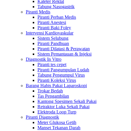
Kateter Rektal
Tabung Nasogastrik
Piranti Medis
Piranti Perban Medis
Piranti Anestesi
Piranti Baki Foley
Intervensi Kardiovaskular
Sistem Selubung
Piranti Pandhuan
Piranti Dilatasi & Perawatan
Sistem Pemantauan & Injeksi
Diagnostik In Vitro
Piranti tes cepet
Piranti Pangumpulan Ludah
Tabung Pengumpul Virus
Piranti Koleksi Virus
Barang Habis Pakai Laparoskopi
Trokar Bedah
Tas Pengambilan
Kantong Spesimen Sekali Pakai
Retraktor Luka Sekali Pakai
Elektroda Loop Turp
Piranti Diagnostik
Meter Glukosa Getih
Manset Tekanan Darah