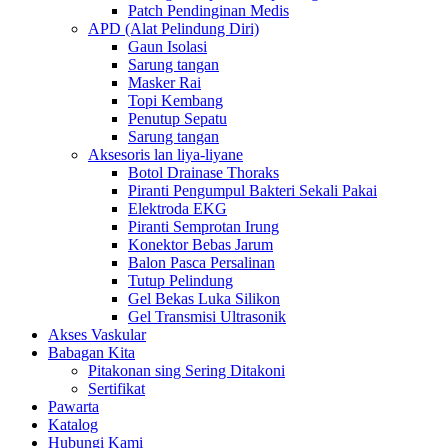
Patch Pendinginan Medis
APD (Alat Pelindung Diri)
Gaun Isolasi
Sarung tangan
Masker Rai
Topi Kembang
Penutup Sepatu
Sarung tangan
Aksesoris lan liya-liyane
Botol Drainase Thoraks
Piranti Pengumpul Bakteri Sekali Pakai
Elektroda EKG
Piranti Semprotan Irung
Konektor Bebas Jarum
Balon Pasca Persalinan
Tutup Pelindung
Gel Bekas Luka Silikon
Gel Transmisi Ultrasonik
Akses Vaskular
Babagan Kita
Pitakonan sing Sering Ditakoni
Sertifikat
Pawarta
Katalog
Hubungi Kami