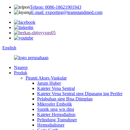
Telpon: 0086-18621901943
E-mail: exporting@teamstandmed.com
English
Ngarep
Produk
Piranti Akses Vaskular
Jarum Huber
Kateter Vena Sentral
Kateter Vena Sentral sing Dipasang ing Perifer
Pelabuhan sing Bisa Diimplan
Mikrosfer Embolik
Suntik sing wis diisi
Kateter Hemodialisis
Pelindung Transduser
Hemodialisiser