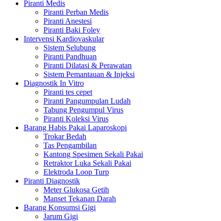
Piranti Medis
Piranti Perban Medis
Piranti Anestesi
Piranti Baki Foley
Intervensi Kardiovaskular
Sistem Selubung
Piranti Pandhuan
Piranti Dilatasi & Perawatan
Sistem Pemantauan & Injeksi
Diagnostik In Vitro
Piranti tes cepet
Piranti Pangumpulan Ludah
Tabung Pengumpul Virus
Piranti Koleksi Virus
Barang Habis Pakai Laparoskopi
Trokar Bedah
Tas Pengambilan
Kantong Spesimen Sekali Pakai
Retraktor Luka Sekali Pakai
Elektroda Loop Turp
Piranti Diagnostik
Meter Glukosa Getih
Manset Tekanan Darah
Barang Konsumsi Gigi
Jarum Gigi