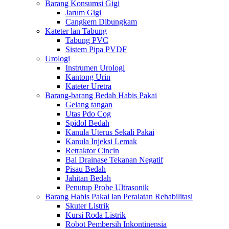
Barang Konsumsi Gigi
Jarum Gigi
Cangkem Dibungkam
Kateter lan Tabung
Tabung PVC
Sistem Pipa PVDF
Urologi
Instrumen Urologi
Kantong Urin
Kateter Uretra
Barang-barang Bedah Habis Pakai
Gelang tangan
Utas Pdo Cog
Spidol Bedah
Kanula Uterus Sekali Pakai
Kanula Injeksi Lemak
Retraktor Cincin
Bal Drainase Tekanan Negatif
Pisau Bedah
Jahitan Bedah
Penutup Probe Ultrasonik
Barang Habis Pakai lan Peralatan Rehabilitasi
Skuter Listrik
Kursi Roda Listrik
Robot Pembersih Inkontinensia