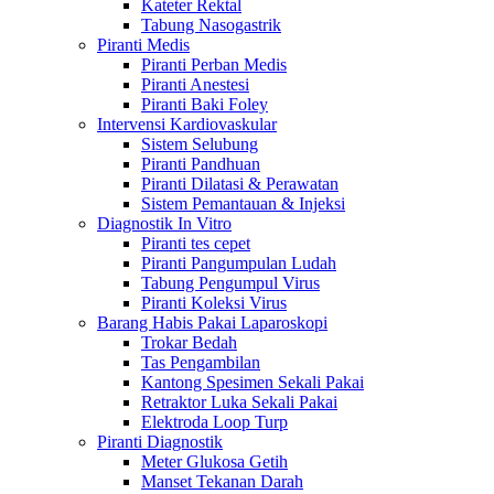
Kateter Rektal
Tabung Nasogastrik
Piranti Medis
Piranti Perban Medis
Piranti Anestesi
Piranti Baki Foley
Intervensi Kardiovaskular
Sistem Selubung
Piranti Pandhuan
Piranti Dilatasi & Perawatan
Sistem Pemantauan & Injeksi
Diagnostik In Vitro
Piranti tes cepet
Piranti Pangumpulan Ludah
Tabung Pengumpul Virus
Piranti Koleksi Virus
Barang Habis Pakai Laparoskopi
Trokar Bedah
Tas Pengambilan
Kantong Spesimen Sekali Pakai
Retraktor Luka Sekali Pakai
Elektroda Loop Turp
Piranti Diagnostik
Meter Glukosa Getih
Manset Tekanan Darah