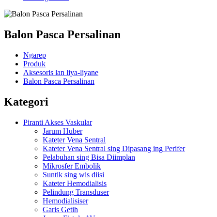
Balon Pasca Persalinan
Ngarep
Produk
Aksesoris lan liya-liyane
Balon Pasca Persalinan
Kategori
Piranti Akses Vaskular
Jarum Huber
Kateter Vena Sentral
Kateter Vena Sentral sing Dipasang ing Perifer
Pelabuhan sing Bisa Diimplan
Mikrosfer Embolik
Suntik sing wis diisi
Kateter Hemodialisis
Pelindung Transduser
Hemodialisiser
Garis Getih