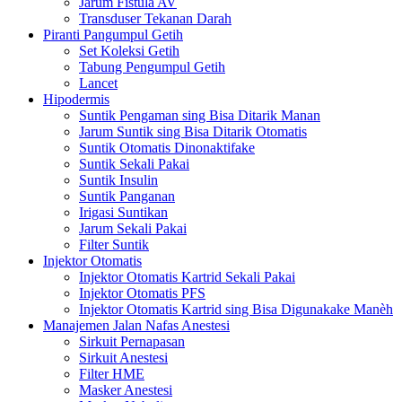
Jarum Fistula AV
Transduser Tekanan Darah
Piranti Pangumpul Getih
Set Koleksi Getih
Tabung Pengumpul Getih
Lancet
Hipodermis
Suntik Pengaman sing Bisa Ditarik Manan
Jarum Suntik sing Bisa Ditarik Otomatis
Suntik Otomatis Dinonaktifake
Suntik Sekali Pakai
Suntik Insulin
Suntik Panganan
Irigasi Suntikan
Jarum Sekali Pakai
Filter Suntik
Injektor Otomatis
Injektor Otomatis Kartrid Sekali Pakai
Injektor Otomatis PFS
Injektor Otomatis Kartrid sing Bisa Digunakake Manèh
Manajemen Jalan Nafas Anestesi
Sirkuit Pernapasan
Sirkuit Anestesi
Filter HME
Masker Anestesi