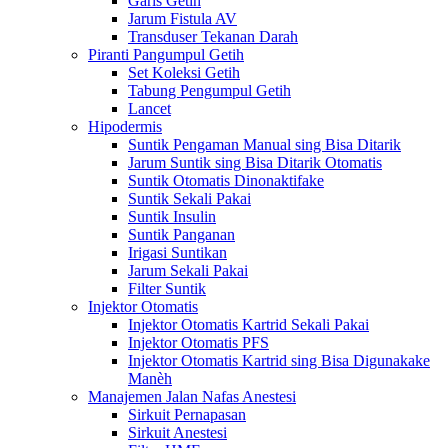
Garis Getih
Jarum Fistula AV
Transduser Tekanan Darah
Piranti Pangumpul Getih
Set Koleksi Getih
Tabung Pengumpul Getih
Lancet
Hipodermis
Suntik Pengaman Manual sing Bisa Ditarik
Jarum Suntik sing Bisa Ditarik Otomatis
Suntik Otomatis Dinonaktifake
Suntik Sekali Pakai
Suntik Insulin
Suntik Panganan
Irigasi Suntikan
Jarum Sekali Pakai
Filter Suntik
Injektor Otomatis
Injektor Otomatis Kartrid Sekali Pakai
Injektor Otomatis PFS
Injektor Otomatis Kartrid sing Bisa Digunakake
Manèh
Manajemen Jalan Nafas Anestesi
Sirkuit Pernapasan
Sirkuit Anestesi