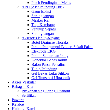
Patch Pendinginan Medis
APD (Alat Pelindung Diri)
Gaun Isolasi
Sarung tangan
Masker Rai
Topi Kembang
Penutup Sepatu
Sarung tangan
Aksesoris lan liya-liyane
Botol Drainase Thoraks
Piranti Pengumpul Bakteri Sekali Pakai
Elektroda EKG
Piranti Semprotan Irung
Konektor Bebas Jarum
Balon Pasca Persalinan
Tutup Pelindung
Gel Bekas Luka Silikon
Gel Transmisi Ultrasonik
Akses Vaskular
Babagan Kita
Pitakonan sing Sering Ditakoni
Sertifikat
Pawarta
Katalog
Hubungi Kami