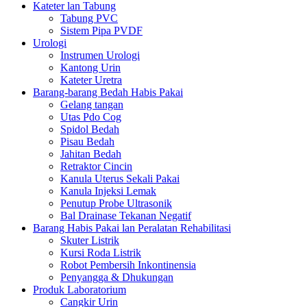
Kateter lan Tabung
Tabung PVC
Sistem Pipa PVDF
Urologi
Instrumen Urologi
Kantong Urin
Kateter Uretra
Barang-barang Bedah Habis Pakai
Gelang tangan
Utas Pdo Cog
Spidol Bedah
Pisau Bedah
Jahitan Bedah
Retraktor Cincin
Kanula Uterus Sekali Pakai
Kanula Injeksi Lemak
Penutup Probe Ultrasonik
Bal Drainase Tekanan Negatif
Barang Habis Pakai lan Peralatan Rehabilitasi
Skuter Listrik
Kursi Roda Listrik
Robot Pembersih Inkontinensia
Penyangga & Dhukungan
Produk Laboratorium
Cangkir Urin