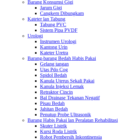
Barang Konsumsi Gigi
Jarum Gigi
Cangkem Dibungkam
Kateter lan Tabung
Tabung PVC
Sistem Pipa PVDF
Urologi
Instrumen Urologi
Kantong Urin
Kateter Uretra
Barang-barang Bedah Habis Pakai
Gelang tangan
Utas Pdo Cog
Spidol Bedah
Kanula Uterus Sekali Pakai
Kanula Injeksi Lemak
Retraktor Cincin
Bal Drainase Tekanan Negatif
Pisau Bedah
Jahitan Bedah
Penutup Probe Ultrasonik
Barang Habis Pakai lan Peralatan Rehabilitasi
Skuter Listrik
Kursi Roda Listrik
Robot Pembersih Inkontinensia