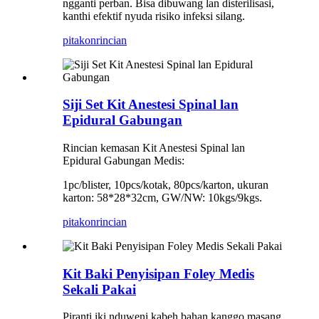
ngganti perban. Bisa dibuwang lan disterilisasi,
kanthi efektif nyuda risiko infeksi silang.
pitakon
rincian
Siji Set Kit Anestesi Spinal lan
Epidural Gabungan
Rincian kemasan Kit Anestesi Spinal lan
Epidural Gabungan Medis:
1pc/blister, 10pcs/kotak, 80pcs/karton, ukuran
karton: 58*28*32cm, GW/NW: 10kgs/9kgs.
pitakon
rincian
Kit Baki Penyisipan Foley Medis
Sekali Pakai
Piranti iki nduweni kabeh bahan kanggo masang