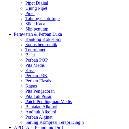
Pipet Digital
Ujung Pipet
Pipet
Tabung Centrifuge
Slide Kaca
Slip penutup
Perawatan & Perban Luka
Kantong Kolostomi
Spons hemostatik
Tourniquet
Belat
Perban POP
Pita Medis
Kasa
Perban P3K
Perban Elastis
Kapas
Pita Pengecoran
Pita Tali Pusar
Patch Pendinginan Medis
Bantalan Alkohol
Andhuk Alkohol
Perban Alginat
Sarung Kompresi Terapi Dingin
APD (Alat Pelindung Diri)