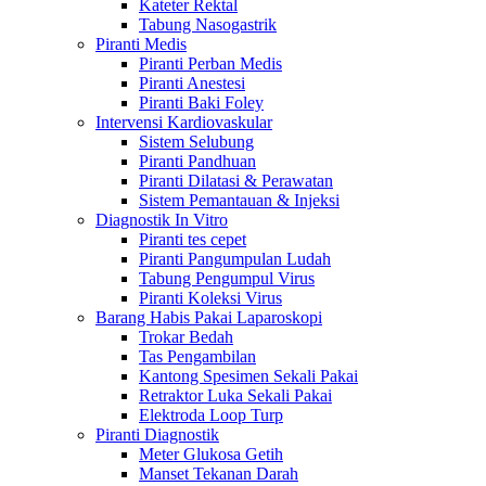
Kateter Rektal
Tabung Nasogastrik
Piranti Medis
Piranti Perban Medis
Piranti Anestesi
Piranti Baki Foley
Intervensi Kardiovaskular
Sistem Selubung
Piranti Pandhuan
Piranti Dilatasi & Perawatan
Sistem Pemantauan & Injeksi
Diagnostik In Vitro
Piranti tes cepet
Piranti Pangumpulan Ludah
Tabung Pengumpul Virus
Piranti Koleksi Virus
Barang Habis Pakai Laparoskopi
Trokar Bedah
Tas Pengambilan
Kantong Spesimen Sekali Pakai
Retraktor Luka Sekali Pakai
Elektroda Loop Turp
Piranti Diagnostik
Meter Glukosa Getih
Manset Tekanan Darah