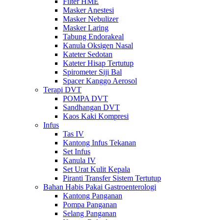
Filter HME
Masker Anestesi
Masker Nebulizer
Masker Laring
Tabung Endorakeal
Kanula Oksigen Nasal
Kateter Sedotan
Kateter Hisap Tertutup
Spirometer Siji Bal
Spacer Kanggo Aerosol
Terapi DVT
POMPA DVT
Sandhangan DVT
Kaos Kaki Kompresi
Infus
Tas IV
Kantong Infus Tekanan
Set Infus
Kanula IV
Set Urat Kulit Kepala
Piranti Transfer Sistem Tertutup
Bahan Habis Pakai Gastroenterologi
Kantong Panganan
Pompa Panganan
Selang Panganan