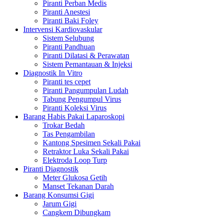
Piranti Perban Medis
Piranti Anestesi
Piranti Baki Foley
Intervensi Kardiovaskular
Sistem Selubung
Piranti Pandhuan
Piranti Dilatasi & Perawatan
Sistem Pemantauan & Injeksi
Diagnostik In Vitro
Piranti tes cepet
Piranti Pangumpulan Ludah
Tabung Pengumpul Virus
Piranti Koleksi Virus
Barang Habis Pakai Laparoskopi
Trokar Bedah
Tas Pengambilan
Kantong Spesimen Sekali Pakai
Retraktor Luka Sekali Pakai
Elektroda Loop Turp
Piranti Diagnostik
Meter Glukosa Getih
Manset Tekanan Darah
Barang Konsumsi Gigi
Jarum Gigi
Cangkem Dibungkam