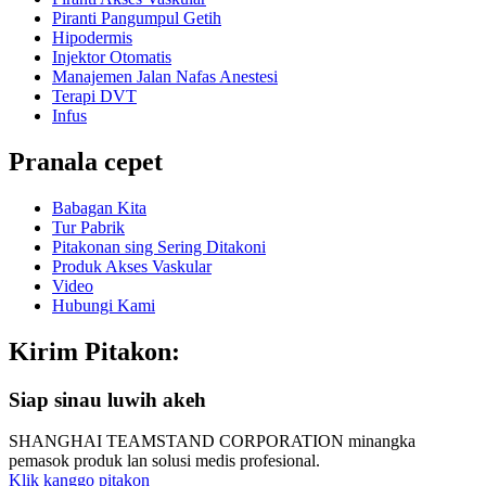
Piranti Pangumpul Getih
Hipodermis
Injektor Otomatis
Manajemen Jalan Nafas Anestesi
Terapi DVT
Infus
Pranala cepet
Babagan Kita
Tur Pabrik
Pitakonan sing Sering Ditakoni
Produk Akses Vaskular
Video
Hubungi Kami
Kirim Pitakon:
Siap sinau luwih akeh
SHANGHAI TEAMSTAND CORPORATION minangka
pemasok produk lan solusi medis profesional.
Klik kanggo pitakon