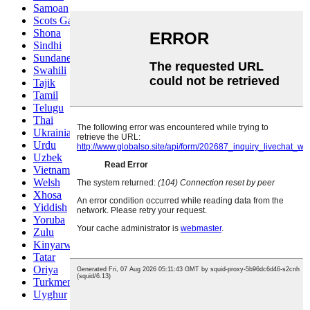
Samoan
Scots Gaelic
Shona
Sindhi
Sundanese
Swahili
Tajik
Tamil
Telugu
Thai
Ukrainian
Urdu
Uzbek
Vietnamese
Welsh
Xhosa
Yiddish
Yoruba
Zulu
Kinyarwanda
Tatar
Oriya
Turkmen
Uyghur