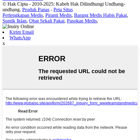
© Hak Cipta - 2010-2025: Kabeh Hak Dilindhungi Undhang-
undhang.
Produk Panas
-
Peta Situs
Perlengkapan Medis
,
Piranti Medis
,
Barang Medis Habis Pakai
,
Suntik Iklan
,
Obat Sekali Pakai
,
Pasokan Medis
,
Kirim Email
WhatsApp
x