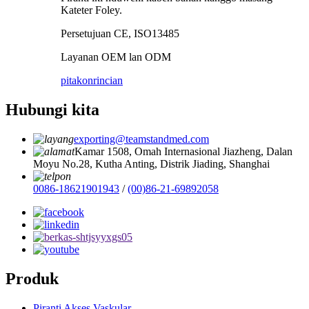
Kateter Foley.
Persetujuan CE, ISO13485
Layanan OEM lan ODM
pitakon
rincian
Hubungi kita
exporting@teamstandmed.com
Kamar 1508, Omah Internasional Jiazheng, Dalan
Moyu No.28, Kutha Anting, Distrik Jiading, Shanghai
0086-18621901943
/
(00)86-21-69892058
Produk
Piranti Akses Vaskular