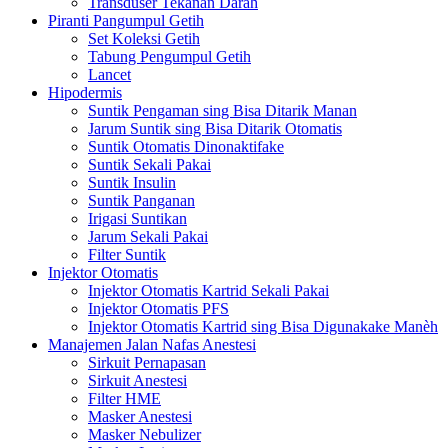
Transduser Tekanan Darah
Piranti Pangumpul Getih
Set Koleksi Getih
Tabung Pengumpul Getih
Lancet
Hipodermis
Suntik Pengaman sing Bisa Ditarik Manan
Jarum Suntik sing Bisa Ditarik Otomatis
Suntik Otomatis Dinonaktifake
Suntik Sekali Pakai
Suntik Insulin
Suntik Panganan
Irigasi Suntikan
Jarum Sekali Pakai
Filter Suntik
Injektor Otomatis
Injektor Otomatis Kartrid Sekali Pakai
Injektor Otomatis PFS
Injektor Otomatis Kartrid sing Bisa Digunakake Manèh
Manajemen Jalan Nafas Anestesi
Sirkuit Pernapasan
Sirkuit Anestesi
Filter HME
Masker Anestesi
Masker Nebulizer