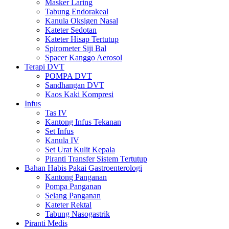
Masker Laring
Tabung Endorakeal
Kanula Oksigen Nasal
Kateter Sedotan
Kateter Hisap Tertutup
Spirometer Siji Bal
Spacer Kanggo Aerosol
Terapi DVT
POMPA DVT
Sandhangan DVT
Kaos Kaki Kompresi
Infus
Tas IV
Kantong Infus Tekanan
Set Infus
Kanula IV
Set Urat Kulit Kepala
Piranti Transfer Sistem Tertutup
Bahan Habis Pakai Gastroenterologi
Kantong Panganan
Pompa Panganan
Selang Panganan
Kateter Rektal
Tabung Nasogastrik
Piranti Medis