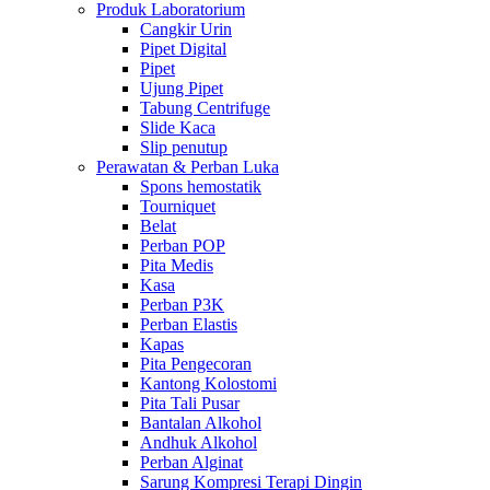
Produk Laboratorium
Cangkir Urin
Pipet Digital
Pipet
Ujung Pipet
Tabung Centrifuge
Slide Kaca
Slip penutup
Perawatan & Perban Luka
Spons hemostatik
Tourniquet
Belat
Perban POP
Pita Medis
Kasa
Perban P3K
Perban Elastis
Kapas
Pita Pengecoran
Kantong Kolostomi
Pita Tali Pusar
Bantalan Alkohol
Andhuk Alkohol
Perban Alginat
Sarung Kompresi Terapi Dingin