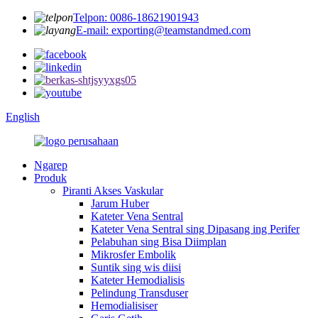
Telpon: 0086-18621901943
E-mail: exporting@teamstandmed.com
English
Ngarep
Produk
Piranti Akses Vaskular
Jarum Huber
Kateter Vena Sentral
Kateter Vena Sentral sing Dipasang ing Perifer
Pelabuhan sing Bisa Diimplan
Mikrosfer Embolik
Suntik sing wis diisi
Kateter Hemodialisis
Pelindung Transduser
Hemodialisiser