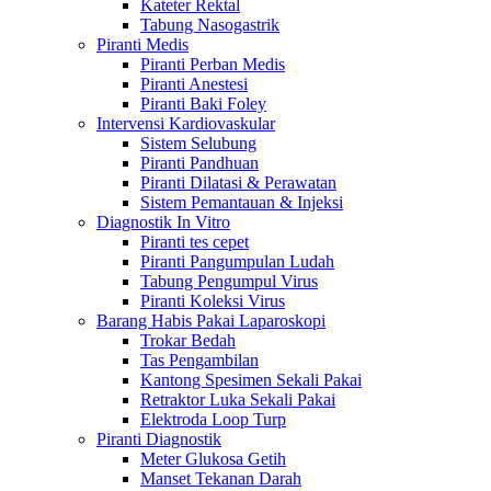
Kateter Rektal
Tabung Nasogastrik
Piranti Medis
Piranti Perban Medis
Piranti Anestesi
Piranti Baki Foley
Intervensi Kardiovaskular
Sistem Selubung
Piranti Pandhuan
Piranti Dilatasi & Perawatan
Sistem Pemantauan & Injeksi
Diagnostik In Vitro
Piranti tes cepet
Piranti Pangumpulan Ludah
Tabung Pengumpul Virus
Piranti Koleksi Virus
Barang Habis Pakai Laparoskopi
Trokar Bedah
Tas Pengambilan
Kantong Spesimen Sekali Pakai
Retraktor Luka Sekali Pakai
Elektroda Loop Turp
Piranti Diagnostik
Meter Glukosa Getih
Manset Tekanan Darah