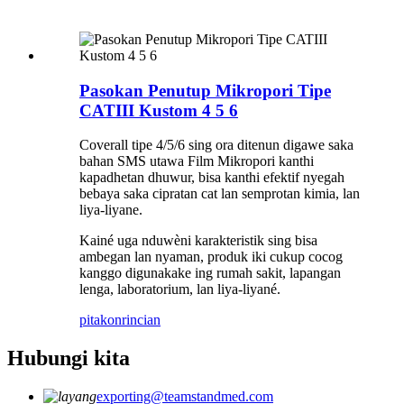
Pasokan Penutup Mikropori Tipe
CATIII Kustom 4 5 6
Coverall tipe 4/5/6 sing ora ditenun digawe saka
bahan SMS utawa Film Mikropori kanthi
kapadhetan dhuwur, bisa kanthi efektif nyegah
bebaya saka cipratan cat lan semprotan kimia, lan
liya-liyane.
Kainé uga nduwèni karakteristik sing bisa
ambegan lan nyaman, produk iki cukup cocog
kanggo digunakake ing rumah sakit, lapangan
lenga, laboratorium, lan liya-liyané.
pitakon
rincian
Hubungi kita
exporting@teamstandmed.com