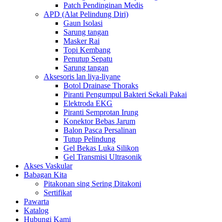
Patch Pendinginan Medis
APD (Alat Pelindung Diri)
Gaun Isolasi
Sarung tangan
Masker Rai
Topi Kembang
Penutup Sepatu
Sarung tangan
Aksesoris lan liya-liyane
Botol Drainase Thoraks
Piranti Pengumpul Bakteri Sekali Pakai
Elektroda EKG
Piranti Semprotan Irung
Konektor Bebas Jarum
Balon Pasca Persalinan
Tutup Pelindung
Gel Bekas Luka Silikon
Gel Transmisi Ultrasonik
Akses Vaskular
Babagan Kita
Pitakonan sing Sering Ditakoni
Sertifikat
Pawarta
Katalog
Hubungi Kami