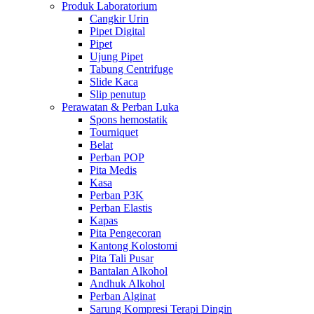
Produk Laboratorium
Cangkir Urin
Pipet Digital
Pipet
Ujung Pipet
Tabung Centrifuge
Slide Kaca
Slip penutup
Perawatan & Perban Luka
Spons hemostatik
Tourniquet
Belat
Perban POP
Pita Medis
Kasa
Perban P3K
Perban Elastis
Kapas
Pita Pengecoran
Kantong Kolostomi
Pita Tali Pusar
Bantalan Alkohol
Andhuk Alkohol
Perban Alginat
Sarung Kompresi Terapi Dingin