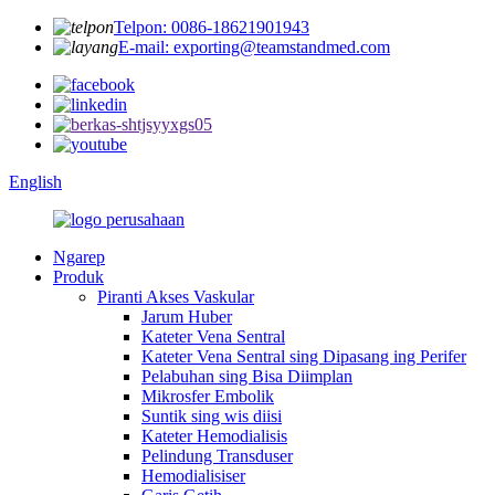
Telpon: 0086-18621901943
E-mail: exporting@teamstandmed.com
English
Ngarep
Produk
Piranti Akses Vaskular
Jarum Huber
Kateter Vena Sentral
Kateter Vena Sentral sing Dipasang ing Perifer
Pelabuhan sing Bisa Diimplan
Mikrosfer Embolik
Suntik sing wis diisi
Kateter Hemodialisis
Pelindung Transduser
Hemodialisiser