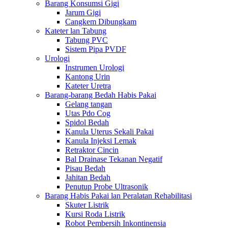
Barang Konsumsi Gigi
Jarum Gigi
Cangkem Dibungkam
Kateter lan Tabung
Tabung PVC
Sistem Pipa PVDF
Urologi
Instrumen Urologi
Kantong Urin
Kateter Uretra
Barang-barang Bedah Habis Pakai
Gelang tangan
Utas Pdo Cog
Spidol Bedah
Kanula Uterus Sekali Pakai
Kanula Injeksi Lemak
Retraktor Cincin
Bal Drainase Tekanan Negatif
Pisau Bedah
Jahitan Bedah
Penutup Probe Ultrasonik
Barang Habis Pakai lan Peralatan Rehabilitasi
Skuter Listrik
Kursi Roda Listrik
Robot Pembersih Inkontinensia