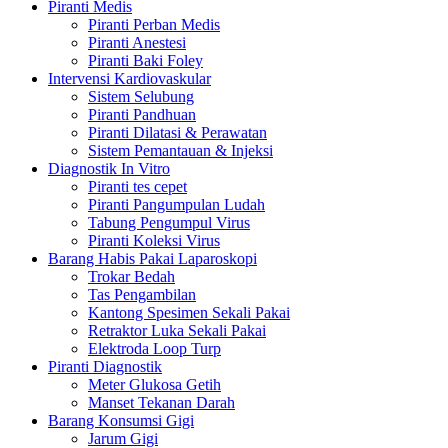
Piranti Medis
Piranti Perban Medis
Piranti Anestesi
Piranti Baki Foley
Intervensi Kardiovaskular
Sistem Selubung
Piranti Pandhuan
Piranti Dilatasi & Perawatan
Sistem Pemantauan & Injeksi
Diagnostik In Vitro
Piranti tes cepet
Piranti Pangumpulan Ludah
Tabung Pengumpul Virus
Piranti Koleksi Virus
Barang Habis Pakai Laparoskopi
Trokar Bedah
Tas Pengambilan
Kantong Spesimen Sekali Pakai
Retraktor Luka Sekali Pakai
Elektroda Loop Turp
Piranti Diagnostik
Meter Glukosa Getih
Manset Tekanan Darah
Barang Konsumsi Gigi
Jarum Gigi