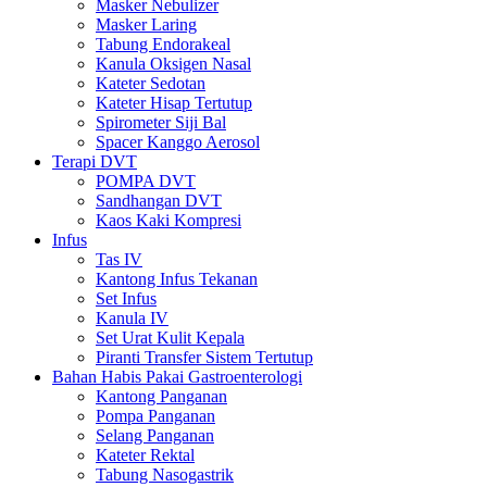
Masker Nebulizer
Masker Laring
Tabung Endorakeal
Kanula Oksigen Nasal
Kateter Sedotan
Kateter Hisap Tertutup
Spirometer Siji Bal
Spacer Kanggo Aerosol
Terapi DVT
POMPA DVT
Sandhangan DVT
Kaos Kaki Kompresi
Infus
Tas IV
Kantong Infus Tekanan
Set Infus
Kanula IV
Set Urat Kulit Kepala
Piranti Transfer Sistem Tertutup
Bahan Habis Pakai Gastroenterologi
Kantong Panganan
Pompa Panganan
Selang Panganan
Kateter Rektal
Tabung Nasogastrik