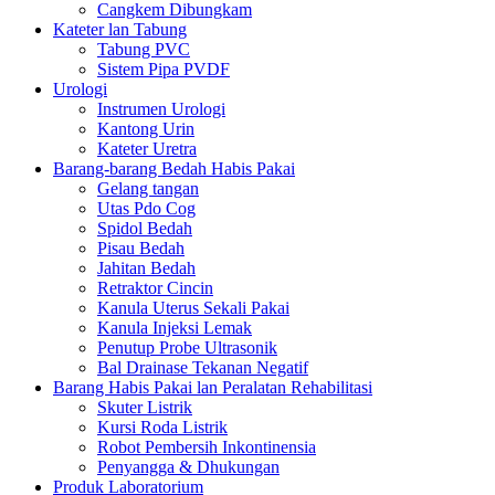
Cangkem Dibungkam
Kateter lan Tabung
Tabung PVC
Sistem Pipa PVDF
Urologi
Instrumen Urologi
Kantong Urin
Kateter Uretra
Barang-barang Bedah Habis Pakai
Gelang tangan
Utas Pdo Cog
Spidol Bedah
Pisau Bedah
Jahitan Bedah
Retraktor Cincin
Kanula Uterus Sekali Pakai
Kanula Injeksi Lemak
Penutup Probe Ultrasonik
Bal Drainase Tekanan Negatif
Barang Habis Pakai lan Peralatan Rehabilitasi
Skuter Listrik
Kursi Roda Listrik
Robot Pembersih Inkontinensia
Penyangga & Dhukungan
Produk Laboratorium