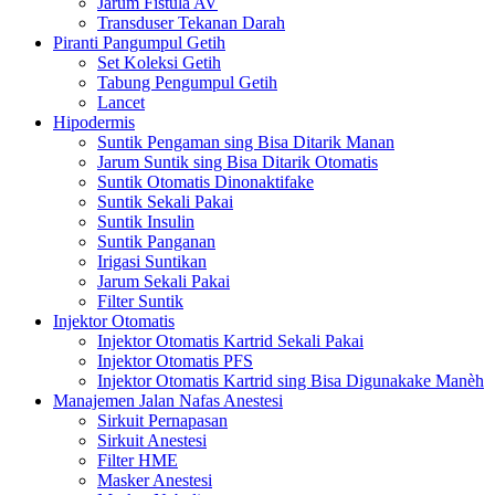
Jarum Fistula AV
Transduser Tekanan Darah
Piranti Pangumpul Getih
Set Koleksi Getih
Tabung Pengumpul Getih
Lancet
Hipodermis
Suntik Pengaman sing Bisa Ditarik Manan
Jarum Suntik sing Bisa Ditarik Otomatis
Suntik Otomatis Dinonaktifake
Suntik Sekali Pakai
Suntik Insulin
Suntik Panganan
Irigasi Suntikan
Jarum Sekali Pakai
Filter Suntik
Injektor Otomatis
Injektor Otomatis Kartrid Sekali Pakai
Injektor Otomatis PFS
Injektor Otomatis Kartrid sing Bisa Digunakake Manèh
Manajemen Jalan Nafas Anestesi
Sirkuit Pernapasan
Sirkuit Anestesi
Filter HME
Masker Anestesi