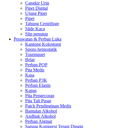
Cangkir Urin
Pipet Digital
Ujung Pipet
Pipet
Tabung Centrifuge
Slide Kaca
Slip penutup
Perawatan & Perban Luka
Kantong Kolostomi
Spons hemostatik
Tourniquet
Belat
Perban POP
Pita Medis
Kasa
Perban P3K
Perban Elastis
Kapas
Pita Pengecoran
Pita Tali Pusar
Patch Pendinginan Medis
Bantalan Alkohol
Andhuk Alkohol
Perban Alginat
Sarung Kompresi Terapi Dingin