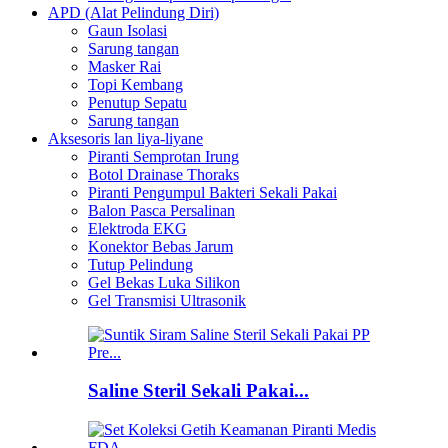
APD (Alat Pelindung Diri)
Gaun Isolasi
Sarung tangan
Masker Rai
Topi Kembang
Penutup Sepatu
Sarung tangan
Aksesoris lan liya-liyane
Piranti Semprotan Irung
Botol Drainase Thoraks
Piranti Pengumpul Bakteri Sekali Pakai
Balon Pasca Persalinan
Elektroda EKG
Konektor Bebas Jarum
Tutup Pelindung
Gel Bekas Luka Silikon
Gel Transmisi Ultrasonik
Saline Steril Sekali Pakai...