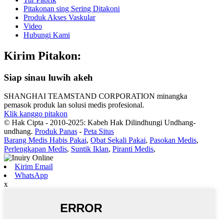
Pitakonan sing Sering Ditakoni
Produk Akses Vaskular
Video
Hubungi Kami
Kirim Pitakon:
Siap sinau luwih akeh
SHANGHAI TEAMSTAND CORPORATION minangka
pemasok produk lan solusi medis profesional.
Klik kanggo pitakon
© Hak Cipta - 2010-2025: Kabeh Hak Dilindhungi Undhang-
undhang.
Produk Panas
-
Peta Situs
Barang Medis Habis Pakai
,
Obat Sekali Pakai
,
Pasokan Medis
,
Perlengkapan Medis
,
Suntik Iklan
,
Piranti Medis
,
Kirim Email
WhatsApp
x