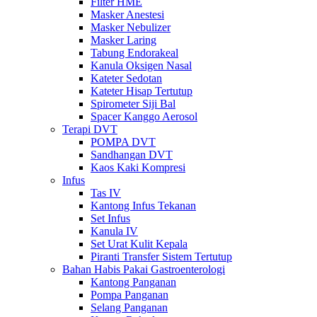
Filter HME
Masker Anestesi
Masker Nebulizer
Masker Laring
Tabung Endorakeal
Kanula Oksigen Nasal
Kateter Sedotan
Kateter Hisap Tertutup
Spirometer Siji Bal
Spacer Kanggo Aerosol
Terapi DVT
POMPA DVT
Sandhangan DVT
Kaos Kaki Kompresi
Infus
Tas IV
Kantong Infus Tekanan
Set Infus
Kanula IV
Set Urat Kulit Kepala
Piranti Transfer Sistem Tertutup
Bahan Habis Pakai Gastroenterologi
Kantong Panganan
Pompa Panganan
Selang Panganan