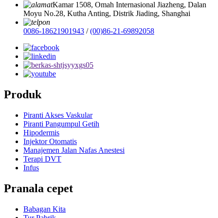
Kamar 1508, Omah Internasional Jiazheng, Dalan
Moyu No.28, Kutha Anting, Distrik Jiading, Shanghai
0086-18621901943
/
(00)86-21-69892058
Produk
Piranti Akses Vaskular
Piranti Pangumpul Getih
Hipodermis
Injektor Otomatis
Manajemen Jalan Nafas Anestesi
Terapi DVT
Infus
Pranala cepet
Babagan Kita
Tur Pabrik