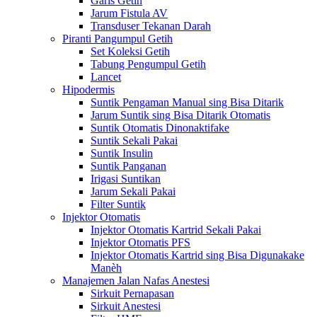
Garis Getih
Jarum Fistula AV
Transduser Tekanan Darah
Piranti Pangumpul Getih
Set Koleksi Getih
Tabung Pengumpul Getih
Lancet
Hipodermis
Suntik Pengaman Manual sing Bisa Ditarik
Jarum Suntik sing Bisa Ditarik Otomatis
Suntik Otomatis Dinonaktifake
Suntik Sekali Pakai
Suntik Insulin
Suntik Panganan
Irigasi Suntikan
Jarum Sekali Pakai
Filter Suntik
Injektor Otomatis
Injektor Otomatis Kartrid Sekali Pakai
Injektor Otomatis PFS
Injektor Otomatis Kartrid sing Bisa Digunakake
Manèh
Manajemen Jalan Nafas Anestesi
Sirkuit Pernapasan
Sirkuit Anestesi