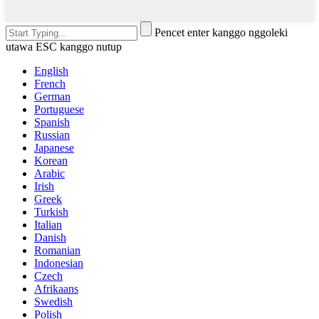
Pencet enter kanggo nggoleki
utawa ESC kanggo nutup
English
French
German
Portuguese
Spanish
Russian
Japanese
Korean
Arabic
Irish
Greek
Turkish
Italian
Danish
Romanian
Indonesian
Czech
Afrikaans
Swedish
Polish