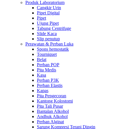
Produk Laboratorium
Cangkir Urin
Pipet Digital
Pipet
Ujung Pipet
Tabung Centrifuge
Slide Kaca
Slip penutup
Perawatan & Perban Luka
Spons hemostatik
Tourniquet
Belat
Perban POP
Pita Medis
Kasa
Perban P3K
Perban Elastis
Kapas
Pita Pengecoran
Kantong Kolostomi
Pita Tali Pusar
Bantalan Alkohol
Andhuk Alkohol
Perban Alginat
Sarung Kompresi Terapi Dingin