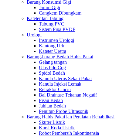
Barang Konsumsi Gigi
Jarum Gigi
Cangkem Dibungkam
Kateter lan Tabung
Tabung PVC
Sistem Pipa PVDF
Urologi
Instrumen Urologi
Kantong Urin
Kateter Uretra
Barang-barang Bedah Habis Pakai
Gelang tangan
Utas Pdo Cog
Spidol Bedah
Kanula Uterus Sekali Pakai
Kanula Injeksi Lemak
Retraktor Cincin
Bal Drainase Tekanan Negatif
Pisau Bedah
Jahitan Bedah
Penutup Probe Ultrasonik
Barang Habis Pakai lan Peralatan Rehabilitasi
Skuter Listrik
Kursi Roda Listrik
Robot Pembersih Inkontinensia