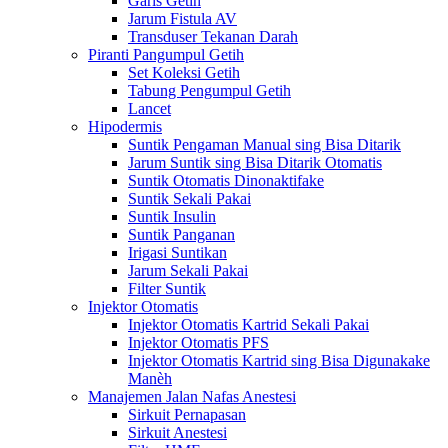
Garis Getih
Jarum Fistula AV
Transduser Tekanan Darah
Piranti Pangumpul Getih
Set Koleksi Getih
Tabung Pengumpul Getih
Lancet
Hipodermis
Suntik Pengaman Manual sing Bisa Ditarik
Jarum Suntik sing Bisa Ditarik Otomatis
Suntik Otomatis Dinonaktifake
Suntik Sekali Pakai
Suntik Insulin
Suntik Panganan
Irigasi Suntikan
Jarum Sekali Pakai
Filter Suntik
Injektor Otomatis
Injektor Otomatis Kartrid Sekali Pakai
Injektor Otomatis PFS
Injektor Otomatis Kartrid sing Bisa Digunakake
Manèh
Manajemen Jalan Nafas Anestesi
Sirkuit Pernapasan
Sirkuit Anestesi