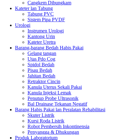
Cangkem Dibungkam
Kateter lan Tabung
Tabung PVC
Sistem Pipa PVDF
Urologi
Instrumen Urologi
Kantong Urin
Kateter Uretra
Barang-barang Bedah Habis Pakai
Gelang tangan
Utas Pdo Cog
Spidol Bedah
Pisau Bedah
Jahitan Bedah
Retraktor Cincin
Kanula Uterus Sekali Pakai
Kanula Injeksi Lemak
Penutup Probe Ultrasonik
Bal Drainase Tekanan Negatif
Barang Habis Pakai lan Peralatan Rehabilitasi
Skuter Listrik
Kursi Roda Listrik
Robot Pembersih Inkontinensia
Penyangga & Dhukungan
Produk Laboratorium