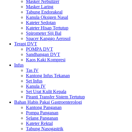
Masker Nebulizer
Masker Laring
Tabung Endorakeal
Kanula Oksigen Nasal
Kateter Sedotan
Kateter Hisap Tertutup
Spirometer Siji Bal
Spacer Kanggo Aerosol
Terapi DVT
POMPA DVT
Sandhangan DVT
Kaos Kaki Kompresi
Infus
Tas IV
Kantong Infus Tekanan
Set Infus
Kanula IV
Set Urat Kulit Kepala
Piranti Transfer Sistem Tertutup
Bahan Habis Pakai Gastroenterologi
Kantong Panganan
Pompa Panganan
Selang Panganan
Kateter Rektal
Tabung Nasogastrik