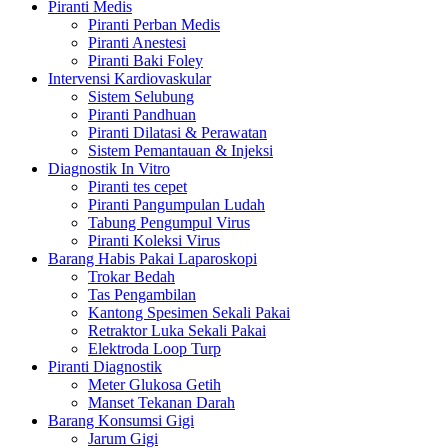
Piranti Medis
Piranti Perban Medis
Piranti Anestesi
Piranti Baki Foley
Intervensi Kardiovaskular
Sistem Selubung
Piranti Pandhuan
Piranti Dilatasi & Perawatan
Sistem Pemantauan & Injeksi
Diagnostik In Vitro
Piranti tes cepet
Piranti Pangumpulan Ludah
Tabung Pengumpul Virus
Piranti Koleksi Virus
Barang Habis Pakai Laparoskopi
Trokar Bedah
Tas Pengambilan
Kantong Spesimen Sekali Pakai
Retraktor Luka Sekali Pakai
Elektroda Loop Turp
Piranti Diagnostik
Meter Glukosa Getih
Manset Tekanan Darah
Barang Konsumsi Gigi
Jarum Gigi