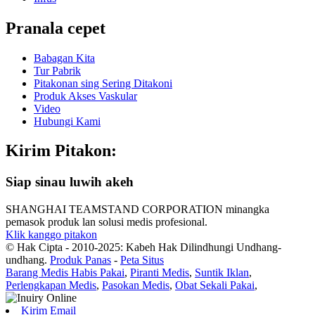
Pranala cepet
Babagan Kita
Tur Pabrik
Pitakonan sing Sering Ditakoni
Produk Akses Vaskular
Video
Hubungi Kami
Kirim Pitakon:
Siap sinau luwih akeh
SHANGHAI TEAMSTAND CORPORATION minangka
pemasok produk lan solusi medis profesional.
Klik kanggo pitakon
© Hak Cipta - 2010-2025: Kabeh Hak Dilindhungi Undhang-
undhang.
Produk Panas
-
Peta Situs
Barang Medis Habis Pakai
,
Piranti Medis
,
Suntik Iklan
,
Perlengkapan Medis
,
Pasokan Medis
,
Obat Sekali Pakai
,
Kirim Email