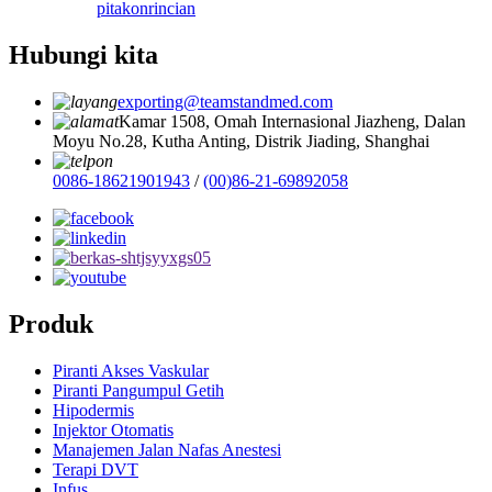
pitakon
rincian
Hubungi kita
exporting@teamstandmed.com
Kamar 1508, Omah Internasional Jiazheng, Dalan
Moyu No.28, Kutha Anting, Distrik Jiading, Shanghai
0086-18621901943
/
(00)86-21-69892058
Produk
Piranti Akses Vaskular
Piranti Pangumpul Getih
Hipodermis
Injektor Otomatis
Manajemen Jalan Nafas Anestesi
Terapi DVT
Infus