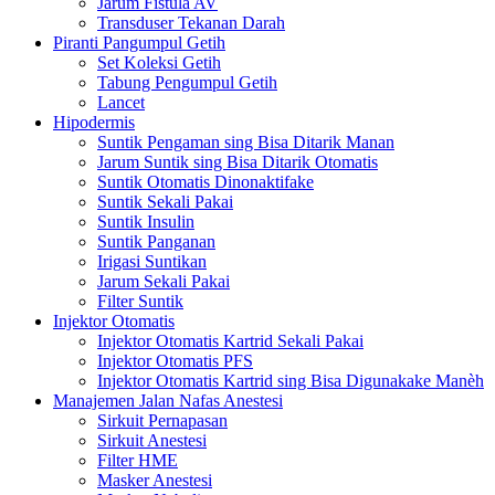
Jarum Fistula AV
Transduser Tekanan Darah
Piranti Pangumpul Getih
Set Koleksi Getih
Tabung Pengumpul Getih
Lancet
Hipodermis
Suntik Pengaman sing Bisa Ditarik Manan
Jarum Suntik sing Bisa Ditarik Otomatis
Suntik Otomatis Dinonaktifake
Suntik Sekali Pakai
Suntik Insulin
Suntik Panganan
Irigasi Suntikan
Jarum Sekali Pakai
Filter Suntik
Injektor Otomatis
Injektor Otomatis Kartrid Sekali Pakai
Injektor Otomatis PFS
Injektor Otomatis Kartrid sing Bisa Digunakake Manèh
Manajemen Jalan Nafas Anestesi
Sirkuit Pernapasan
Sirkuit Anestesi
Filter HME
Masker Anestesi