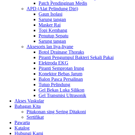
Patch Pendinginan Medis
APD (Alat Pelindung Diri)
Gaun Isolasi
Sarung tangan
Masker Rai
Topi Kembang
Penutup Sepatu
Sarung tangan
Aksesoris lan liya-liyane
Botol Drainase Thoraks
Piranti Pengumpul Bakteri Sekali Pakai
Elektroda EKG
Piranti Semprotan Irung
Konektor Bebas Jarum
Balon Pasca Persalinan
Tutup Pelindung
Gel Bekas Luka Silikon
Gel Transmisi Ultrasonik
Akses Vaskular
Babagan Kita
Pitakonan sing Sering Ditakoni
Sertifikat
Pawarta
Katalog
Hubungi Kami