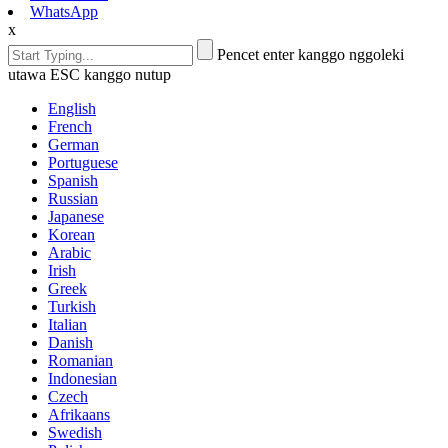
WhatsApp
x
Pencet enter kanggo nggoleki
utawa ESC kanggo nutup
English
French
German
Portuguese
Spanish
Russian
Japanese
Korean
Arabic
Irish
Greek
Turkish
Italian
Danish
Romanian
Indonesian
Czech
Afrikaans
Swedish