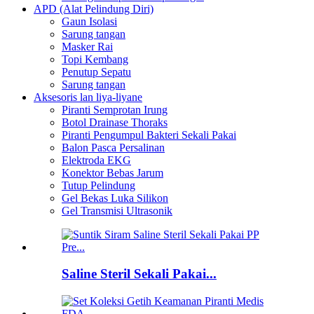
APD (Alat Pelindung Diri)
Gaun Isolasi
Sarung tangan
Masker Rai
Topi Kembang
Penutup Sepatu
Sarung tangan
Aksesoris lan liya-liyane
Piranti Semprotan Irung
Botol Drainase Thoraks
Piranti Pengumpul Bakteri Sekali Pakai
Balon Pasca Persalinan
Elektroda EKG
Konektor Bebas Jarum
Tutup Pelindung
Gel Bekas Luka Silikon
Gel Transmisi Ultrasonik
Saline Steril Sekali Pakai...