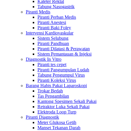
Kateter Rektal
Tabung Nasogastrik
Piranti Medis
Piranti Perban Medis
Piranti Anestesi
Piranti Baki Foley
Intervensi Kardiovaskular
Sistem Selubung
Piranti Pandhuan
Piranti Dilatasi & Perawatan
Sistem Pemantauan & Injeksi
Diagnostik In Vitro
Piranti tes cepet
Piranti Pangumpulan Ludah
Tabung Pengumpul Virus
Piranti Koleksi Virus
Barang Habis Pakai Laparoskopi
Trokar Bedah
Tas Pengambilan
Kantong Spesimen Sekali Pakai
Retraktor Luka Sekali Pakai
Elektroda Loop Turp
Piranti Diagnostik
Meter Glukosa Getih
Manset Tekanan Darah