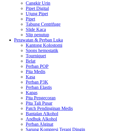
Cangkir Urin
Pipet Digital
Ujung Pipet
Pipet
Tabung Centrifuge
Slide Kaca
Slip penutup
Perawatan & Perban Luka
Kantong Kolostomi
Spons hemostatik
Tourniquet
Belat
Perban POP
Pita Medis
Kasa
Perban P3K
Perban Elastis
Kapas
Pita Pengecoran
Pita Tali Pusar
Patch Pendinginan Medis
Bantalan Alkohol
Andhuk Alkohol
Perban Alginat
Sarung Kompresi Terapi Dingin