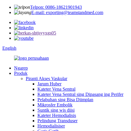
Telpon: 0086-18621901943
E-mail: exporting@teamstandmed.com
English
Ngarep
Produk
Piranti Akses Vaskular
Jarum Huber
Kateter Vena Sentral
Kateter Vena Sentral sing Dipasang ing Perifer
Pelabuhan sing Bisa Diimplan
Mikrosfer Embolik
Suntik sing wis diisi
Kateter Hemodialisis
Pelindung Transduser
Hemodialisiser