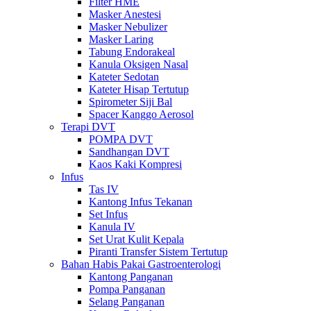
Filter HME
Masker Anestesi
Masker Nebulizer
Masker Laring
Tabung Endorakeal
Kanula Oksigen Nasal
Kateter Sedotan
Kateter Hisap Tertutup
Spirometer Siji Bal
Spacer Kanggo Aerosol
Terapi DVT
POMPA DVT
Sandhangan DVT
Kaos Kaki Kompresi
Infus
Tas IV
Kantong Infus Tekanan
Set Infus
Kanula IV
Set Urat Kulit Kepala
Piranti Transfer Sistem Tertutup
Bahan Habis Pakai Gastroenterologi
Kantong Panganan
Pompa Panganan
Selang Panganan