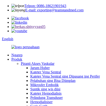
Telpon: 0086-18621901943
E-mail: exporting@teamstandmed.com
English
Ngarep
Produk
Piranti Akses Vaskular
Jarum Huber
Kateter Vena Sentral
Kateter Vena Sentral sing Dipasang ing Perifer
Pelabuhan sing Bisa Diimplan
Mikrosfer Embolik
Suntik sing wis diisi
Kateter Hemodialisis
Pelindung Transduser
Hemodialisiser