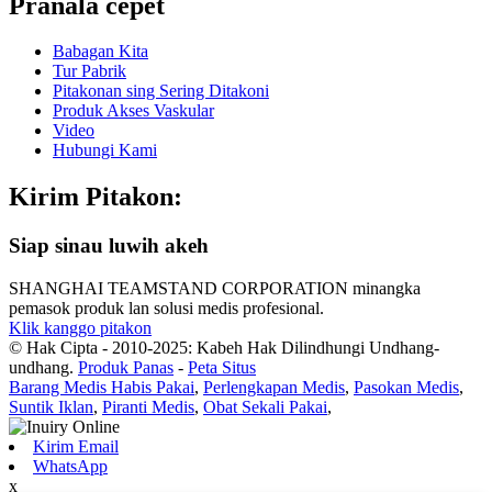
Pranala cepet
Babagan Kita
Tur Pabrik
Pitakonan sing Sering Ditakoni
Produk Akses Vaskular
Video
Hubungi Kami
Kirim Pitakon:
Siap sinau luwih akeh
SHANGHAI TEAMSTAND CORPORATION minangka
pemasok produk lan solusi medis profesional.
Klik kanggo pitakon
© Hak Cipta - 2010-2025: Kabeh Hak Dilindhungi Undhang-
undhang.
Produk Panas
-
Peta Situs
Barang Medis Habis Pakai
,
Perlengkapan Medis
,
Pasokan Medis
,
Suntik Iklan
,
Piranti Medis
,
Obat Sekali Pakai
,
Kirim Email
WhatsApp
x