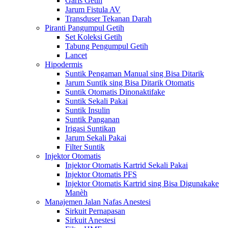
Garis Getih
Jarum Fistula AV
Transduser Tekanan Darah
Piranti Pangumpul Getih
Set Koleksi Getih
Tabung Pengumpul Getih
Lancet
Hipodermis
Suntik Pengaman Manual sing Bisa Ditarik
Jarum Suntik sing Bisa Ditarik Otomatis
Suntik Otomatis Dinonaktifake
Suntik Sekali Pakai
Suntik Insulin
Suntik Panganan
Irigasi Suntikan
Jarum Sekali Pakai
Filter Suntik
Injektor Otomatis
Injektor Otomatis Kartrid Sekali Pakai
Injektor Otomatis PFS
Injektor Otomatis Kartrid sing Bisa Digunakake
Manèh
Manajemen Jalan Nafas Anestesi
Sirkuit Pernapasan
Sirkuit Anestesi