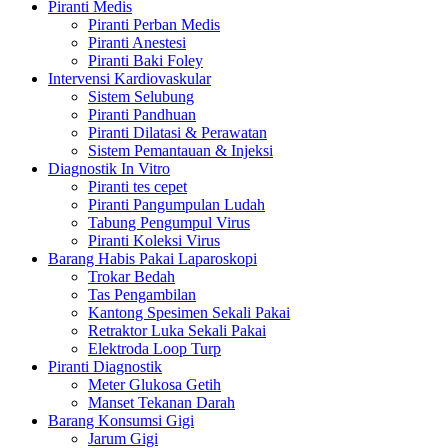
Piranti Medis
Piranti Perban Medis
Piranti Anestesi
Piranti Baki Foley
Intervensi Kardiovaskular
Sistem Selubung
Piranti Pandhuan
Piranti Dilatasi & Perawatan
Sistem Pemantauan & Injeksi
Diagnostik In Vitro
Piranti tes cepet
Piranti Pangumpulan Ludah
Tabung Pengumpul Virus
Piranti Koleksi Virus
Barang Habis Pakai Laparoskopi
Trokar Bedah
Tas Pengambilan
Kantong Spesimen Sekali Pakai
Retraktor Luka Sekali Pakai
Elektroda Loop Turp
Piranti Diagnostik
Meter Glukosa Getih
Manset Tekanan Darah
Barang Konsumsi Gigi
Jarum Gigi