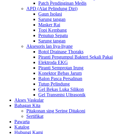
Patch Pendinginan Medis
APD (Alat Pelindung Diri)
Gaun Isolasi
Sarung tangan
Masker Rai
Topi Kembang
Penutup Sepatu
Sarung tangan
Aksesoris lan liya-liyane
Botol Drainase Thoraks
Piranti Pengumpul Bakteri Sekali Pakai
Elektroda EKG
Piranti Semprotan Irung
Konektor Bebas Jarum
Balon Pasca Persalinan
Tutup Pelindung
Gel Bekas Luka Silikon
Gel Transmisi Ultrasonik
Akses Vaskular
Babagan Kita
Pitakonan sing Sering Ditakoni
Sertifikat
Pawarta
Katalog
Hubungi Kami