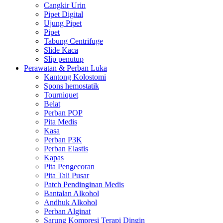
Cangkir Urin
Pipet Digital
Ujung Pipet
Pipet
Tabung Centrifuge
Slide Kaca
Slip penutup
Perawatan & Perban Luka
Kantong Kolostomi
Spons hemostatik
Tourniquet
Belat
Perban POP
Pita Medis
Kasa
Perban P3K
Perban Elastis
Kapas
Pita Pengecoran
Pita Tali Pusar
Patch Pendinginan Medis
Bantalan Alkohol
Andhuk Alkohol
Perban Alginat
Sarung Kompresi Terapi Dingin