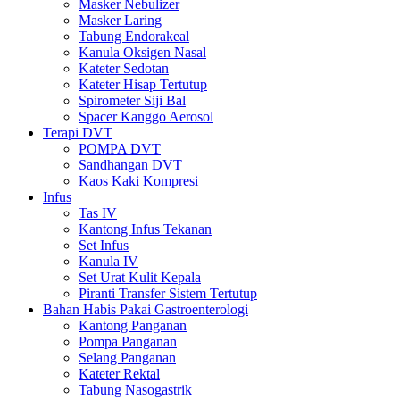
Masker Nebulizer
Masker Laring
Tabung Endorakeal
Kanula Oksigen Nasal
Kateter Sedotan
Kateter Hisap Tertutup
Spirometer Siji Bal
Spacer Kanggo Aerosol
Terapi DVT
POMPA DVT
Sandhangan DVT
Kaos Kaki Kompresi
Infus
Tas IV
Kantong Infus Tekanan
Set Infus
Kanula IV
Set Urat Kulit Kepala
Piranti Transfer Sistem Tertutup
Bahan Habis Pakai Gastroenterologi
Kantong Panganan
Pompa Panganan
Selang Panganan
Kateter Rektal
Tabung Nasogastrik