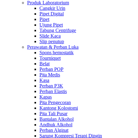
Produk Laboratorium
Cangkir Urin
Pipet Digital
Pipet
Ujung Pipet
Tabung Centrifuge
Slide Kaca
Slip penutup
Perawatan & Perban Luka
Spons hemostatik
Tourniquet
Belat
Perban POP
Pita Medis
Kasa
Perban P3K
Perban Elastis
Kapas
Pita Pengecoran
Kantong Kolostomi
Pita Tali Pusar
Bantalan Alkohol
Andhuk Alkohol
Perban Alginat
Sarung Kompresi Terapi Dingin