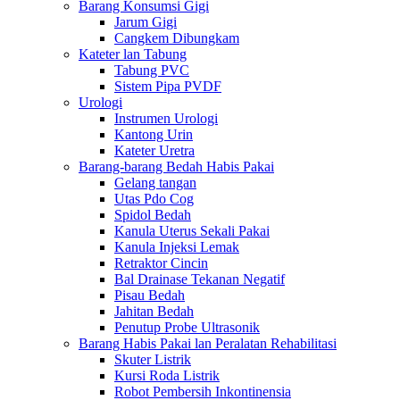
Barang Konsumsi Gigi
Jarum Gigi
Cangkem Dibungkam
Kateter lan Tabung
Tabung PVC
Sistem Pipa PVDF
Urologi
Instrumen Urologi
Kantong Urin
Kateter Uretra
Barang-barang Bedah Habis Pakai
Gelang tangan
Utas Pdo Cog
Spidol Bedah
Kanula Uterus Sekali Pakai
Kanula Injeksi Lemak
Retraktor Cincin
Bal Drainase Tekanan Negatif
Pisau Bedah
Jahitan Bedah
Penutup Probe Ultrasonik
Barang Habis Pakai lan Peralatan Rehabilitasi
Skuter Listrik
Kursi Roda Listrik
Robot Pembersih Inkontinensia