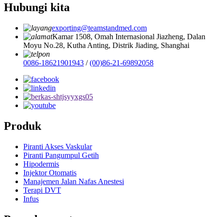
Hubungi kita
exporting@teamstandmed.com
Kamar 1508, Omah Internasional Jiazheng, Dalan
Moyu No.28, Kutha Anting, Distrik Jiading, Shanghai
0086-18621901943
/
(00)86-21-69892058
Produk
Piranti Akses Vaskular
Piranti Pangumpul Getih
Hipodermis
Injektor Otomatis
Manajemen Jalan Nafas Anestesi
Terapi DVT
Infus