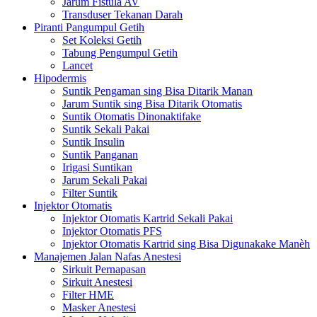
Jarum Fistula AV
Transduser Tekanan Darah
Piranti Pangumpul Getih
Set Koleksi Getih
Tabung Pengumpul Getih
Lancet
Hipodermis
Suntik Pengaman sing Bisa Ditarik Manan
Jarum Suntik sing Bisa Ditarik Otomatis
Suntik Otomatis Dinonaktifake
Suntik Sekali Pakai
Suntik Insulin
Suntik Panganan
Irigasi Suntikan
Jarum Sekali Pakai
Filter Suntik
Injektor Otomatis
Injektor Otomatis Kartrid Sekali Pakai
Injektor Otomatis PFS
Injektor Otomatis Kartrid sing Bisa Digunakake Manèh
Manajemen Jalan Nafas Anestesi
Sirkuit Pernapasan
Sirkuit Anestesi
Filter HME
Masker Anestesi