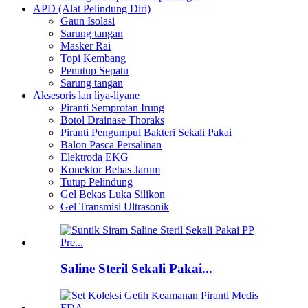
APD (Alat Pelindung Diri)
Gaun Isolasi
Sarung tangan
Masker Rai
Topi Kembang
Penutup Sepatu
Sarung tangan
Aksesoris lan liya-liyane
Piranti Semprotan Irung
Botol Drainase Thoraks
Piranti Pengumpul Bakteri Sekali Pakai
Balon Pasca Persalinan
Elektroda EKG
Konektor Bebas Jarum
Tutup Pelindung
Gel Bekas Luka Silikon
Gel Transmisi Ultrasonik
Saline Steril Sekali Pakai...