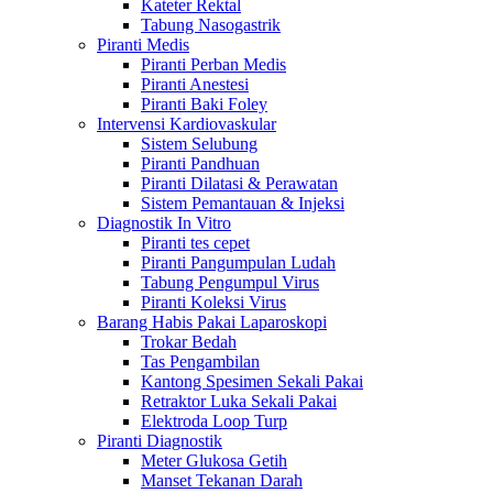
Kateter Rektal
Tabung Nasogastrik
Piranti Medis
Piranti Perban Medis
Piranti Anestesi
Piranti Baki Foley
Intervensi Kardiovaskular
Sistem Selubung
Piranti Pandhuan
Piranti Dilatasi & Perawatan
Sistem Pemantauan & Injeksi
Diagnostik In Vitro
Piranti tes cepet
Piranti Pangumpulan Ludah
Tabung Pengumpul Virus
Piranti Koleksi Virus
Barang Habis Pakai Laparoskopi
Trokar Bedah
Tas Pengambilan
Kantong Spesimen Sekali Pakai
Retraktor Luka Sekali Pakai
Elektroda Loop Turp
Piranti Diagnostik
Meter Glukosa Getih
Manset Tekanan Darah