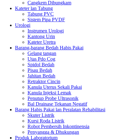
Cangkem Dibungkam
Kateter lan Tabung
Tabung PVC
Sistem Pipa PVDF
Urologi
Instrumen Urologi
Kantong Urin
Kateter Uretra
Barang-barang Bedah Habis Pakai
Gelang tangan
Utas Pdo Cog
Spidol Bedah
Pisau Bedah
Jahitan Bedah
Retraktor Cincin
Kanula Uterus Sekali Pakai
Kanula Injeksi Lemak
Penutup Probe Ultrasonik
Bal Drainase Tekanan Negatif
Barang Habis Pakai lan Peralatan Rehabilitasi
Skuter Listrik
Kursi Roda Listrik
Robot Pembersih Inkontinensia
Penyangga & Dhukungan
Produk Laboratorium