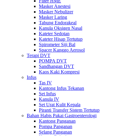
Filter HME
Masker Anestesi
Masker Nebulizer
Masker Laring
Tabung Endorakeal
Kanula Oksigen Nasal
Kateter Sedotan
Kateter Hisap Tertutup
Spirometer Siji Bal
Spacer Kanggo Aerosol
Terapi DVT
POMPA DVT
Sandhangan DVT
Kaos Kaki Kompresi
Infus
Tas IV
Kantong Infus Tekanan
Set Infus
Kanula IV
Set Urat Kulit Kepala
Piranti Transfer Sistem Tertutup
Bahan Habis Pakai Gastroenterologi
Kantong Panganan
Pompa Panganan
Selang Panganan