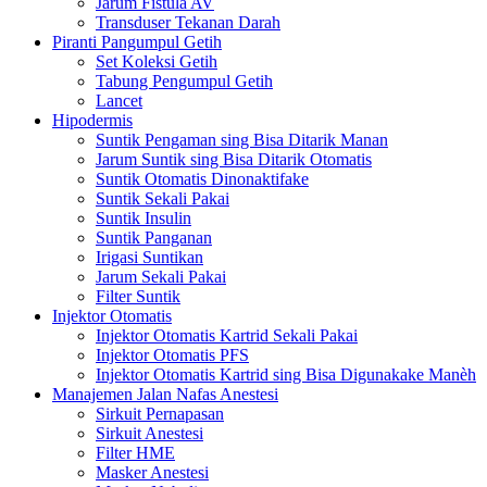
Jarum Fistula AV
Transduser Tekanan Darah
Piranti Pangumpul Getih
Set Koleksi Getih
Tabung Pengumpul Getih
Lancet
Hipodermis
Suntik Pengaman sing Bisa Ditarik Manan
Jarum Suntik sing Bisa Ditarik Otomatis
Suntik Otomatis Dinonaktifake
Suntik Sekali Pakai
Suntik Insulin
Suntik Panganan
Irigasi Suntikan
Jarum Sekali Pakai
Filter Suntik
Injektor Otomatis
Injektor Otomatis Kartrid Sekali Pakai
Injektor Otomatis PFS
Injektor Otomatis Kartrid sing Bisa Digunakake Manèh
Manajemen Jalan Nafas Anestesi
Sirkuit Pernapasan
Sirkuit Anestesi
Filter HME
Masker Anestesi