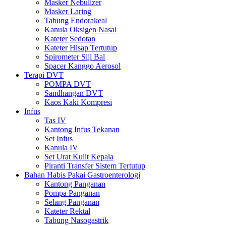
Masker Nebulizer
Masker Laring
Tabung Endorakeal
Kanula Oksigen Nasal
Kateter Sedotan
Kateter Hisap Tertutup
Spirometer Siji Bal
Spacer Kanggo Aerosol
Terapi DVT
POMPA DVT
Sandhangan DVT
Kaos Kaki Kompresi
Infus
Tas IV
Kantong Infus Tekanan
Set Infus
Kanula IV
Set Urat Kulit Kepala
Piranti Transfer Sistem Tertutup
Bahan Habis Pakai Gastroenterologi
Kantong Panganan
Pompa Panganan
Selang Panganan
Kateter Rektal
Tabung Nasogastrik