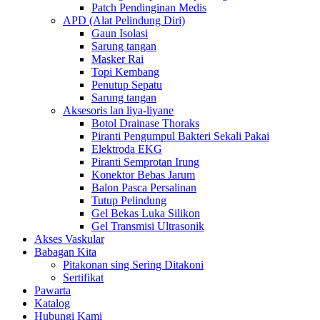
Patch Pendinginan Medis
APD (Alat Pelindung Diri)
Gaun Isolasi
Sarung tangan
Masker Rai
Topi Kembang
Penutup Sepatu
Sarung tangan
Aksesoris lan liya-liyane
Botol Drainase Thoraks
Piranti Pengumpul Bakteri Sekali Pakai
Elektroda EKG
Piranti Semprotan Irung
Konektor Bebas Jarum
Balon Pasca Persalinan
Tutup Pelindung
Gel Bekas Luka Silikon
Gel Transmisi Ultrasonik
Akses Vaskular
Babagan Kita
Pitakonan sing Sering Ditakoni
Sertifikat
Pawarta
Katalog
Hubungi Kami