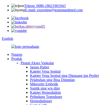
Telpon: 0086-18621901943
E-mail: exporting@teamstandmed.com
English
Ngarep
Produk
Piranti Akses Vaskular
Jarum Huber
Kateter Vena Sentral
Kateter Vena Sentral sing Dipasang ing Perifer
Pelabuhan sing Bisa Diimplan
Mikrosfer Embolik
Suntik sing wis diisi
Kateter Hemodialisis
Pelindung Transduser
Hemodialisiser