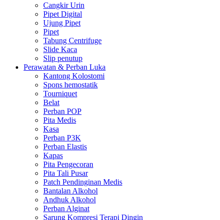
Cangkir Urin
Pipet Digital
Ujung Pipet
Pipet
Tabung Centrifuge
Slide Kaca
Slip penutup
Perawatan & Perban Luka
Kantong Kolostomi
Spons hemostatik
Tourniquet
Belat
Perban POP
Pita Medis
Kasa
Perban P3K
Perban Elastis
Kapas
Pita Pengecoran
Pita Tali Pusar
Patch Pendinginan Medis
Bantalan Alkohol
Andhuk Alkohol
Perban Alginat
Sarung Kompresi Terapi Dingin