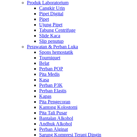
Produk Laboratorium
Cangkir Urin
Pipet Digital
Pipet
Ujung Pipet
Tabung Centrifuge
Slide Kaca
Slip penutup
Perawatan & Perban Luka
Spons hemostatik
Tourniquet
Belat
Perban POP
Pita Medis
Kasa
Perban P3K
Perban Elastis
Kapas
Pita Pengecoran
Kantong Kolostomi
Pita Tali Pusar
Bantalan Alkohol
Andhuk Alkohol
Perban Alginat
Sarung Kompresi Terapi Dingin