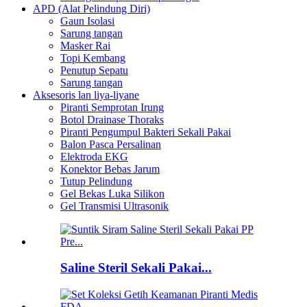
APD (Alat Pelindung Diri)
Gaun Isolasi
Sarung tangan
Masker Rai
Topi Kembang
Penutup Sepatu
Sarung tangan
Aksesoris lan liya-liyane
Piranti Semprotan Irung
Botol Drainase Thoraks
Piranti Pengumpul Bakteri Sekali Pakai
Balon Pasca Persalinan
Elektroda EKG
Konektor Bebas Jarum
Tutup Pelindung
Gel Bekas Luka Silikon
Gel Transmisi Ultrasonik
Saline Steril Sekali Pakai...