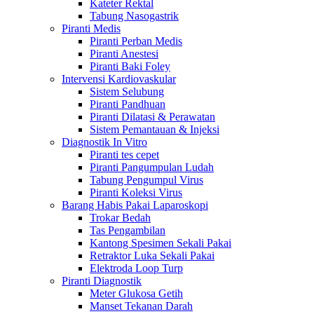
Kateter Rektal
Tabung Nasogastrik
Piranti Medis
Piranti Perban Medis
Piranti Anestesi
Piranti Baki Foley
Intervensi Kardiovaskular
Sistem Selubung
Piranti Pandhuan
Piranti Dilatasi & Perawatan
Sistem Pemantauan & Injeksi
Diagnostik In Vitro
Piranti tes cepet
Piranti Pangumpulan Ludah
Tabung Pengumpul Virus
Piranti Koleksi Virus
Barang Habis Pakai Laparoskopi
Trokar Bedah
Tas Pengambilan
Kantong Spesimen Sekali Pakai
Retraktor Luka Sekali Pakai
Elektroda Loop Turp
Piranti Diagnostik
Meter Glukosa Getih
Manset Tekanan Darah