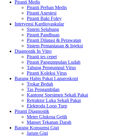
Piranti Medis
Piranti Perban Medis
Piranti Anestesi
Piranti Baki Foley
Intervensi Kardiovaskular
Sistem Selubung
Piranti Pandhuan
Piranti Dilatasi & Perawatan
Sistem Pemantauan & Injeksi
Diagnostik In Vitro
Piranti tes cepet
Piranti Pangumpulan Ludah
Tabung Pengumpul Virus
Piranti Koleksi Virus
Barang Habis Pakai Laparoskopi
Trokar Bedah
Tas Pengambilan
Kantong Spesimen Sekali Pakai
Retraktor Luka Sekali Pakai
Elektroda Loop Turp
Piranti Diagnostik
Meter Glukosa Getih
Manset Tekanan Darah
Barang Konsumsi Gigi
Jarum Gigi