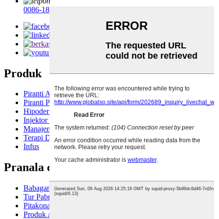
0086-18621901943
/
(00)86-21-69892058
Produk
Piranti Akses Vaskular
Piranti Pangumpul Getih
Hipodermis
Injektor Otomatis
Manajemen Jalan Nafas Anestesi
Terapi DVT
Infus
Pranala cepet
Babagan Kita
Tur Pabrik
Pitakonan sing Sering Ditakoni
Produk Akses Vaskular