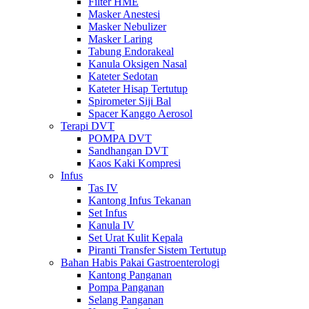
Filter HME
Masker Anestesi
Masker Nebulizer
Masker Laring
Tabung Endorakeal
Kanula Oksigen Nasal
Kateter Sedotan
Kateter Hisap Tertutup
Spirometer Siji Bal
Spacer Kanggo Aerosol
Terapi DVT
POMPA DVT
Sandhangan DVT
Kaos Kaki Kompresi
Infus
Tas IV
Kantong Infus Tekanan
Set Infus
Kanula IV
Set Urat Kulit Kepala
Piranti Transfer Sistem Tertutup
Bahan Habis Pakai Gastroenterologi
Kantong Panganan
Pompa Panganan
Selang Panganan