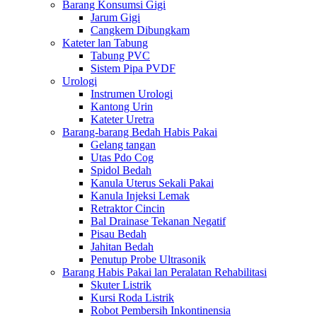
Barang Konsumsi Gigi
Jarum Gigi
Cangkem Dibungkam
Kateter lan Tabung
Tabung PVC
Sistem Pipa PVDF
Urologi
Instrumen Urologi
Kantong Urin
Kateter Uretra
Barang-barang Bedah Habis Pakai
Gelang tangan
Utas Pdo Cog
Spidol Bedah
Kanula Uterus Sekali Pakai
Kanula Injeksi Lemak
Retraktor Cincin
Bal Drainase Tekanan Negatif
Pisau Bedah
Jahitan Bedah
Penutup Probe Ultrasonik
Barang Habis Pakai lan Peralatan Rehabilitasi
Skuter Listrik
Kursi Roda Listrik
Robot Pembersih Inkontinensia