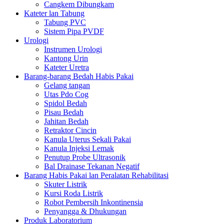
Cangkem Dibungkam
Kateter lan Tabung
Tabung PVC
Sistem Pipa PVDF
Urologi
Instrumen Urologi
Kantong Urin
Kateter Uretra
Barang-barang Bedah Habis Pakai
Gelang tangan
Utas Pdo Cog
Spidol Bedah
Pisau Bedah
Jahitan Bedah
Retraktor Cincin
Kanula Uterus Sekali Pakai
Kanula Injeksi Lemak
Penutup Probe Ultrasonik
Bal Drainase Tekanan Negatif
Barang Habis Pakai lan Peralatan Rehabilitasi
Skuter Listrik
Kursi Roda Listrik
Robot Pembersih Inkontinensia
Penyangga & Dhukungan
Produk Laboratorium