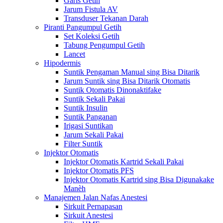
Garis Getih
Jarum Fistula AV
Transduser Tekanan Darah
Piranti Pangumpul Getih
Set Koleksi Getih
Tabung Pengumpul Getih
Lancet
Hipodermis
Suntik Pengaman Manual sing Bisa Ditarik
Jarum Suntik sing Bisa Ditarik Otomatis
Suntik Otomatis Dinonaktifake
Suntik Sekali Pakai
Suntik Insulin
Suntik Panganan
Irigasi Suntikan
Jarum Sekali Pakai
Filter Suntik
Injektor Otomatis
Injektor Otomatis Kartrid Sekali Pakai
Injektor Otomatis PFS
Injektor Otomatis Kartrid sing Bisa Digunakake
Manèh
Manajemen Jalan Nafas Anestesi
Sirkuit Pernapasan
Sirkuit Anestesi