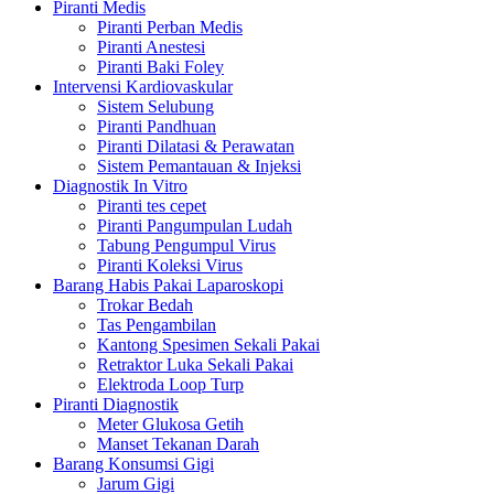
Piranti Medis
Piranti Perban Medis
Piranti Anestesi
Piranti Baki Foley
Intervensi Kardiovaskular
Sistem Selubung
Piranti Pandhuan
Piranti Dilatasi & Perawatan
Sistem Pemantauan & Injeksi
Diagnostik In Vitro
Piranti tes cepet
Piranti Pangumpulan Ludah
Tabung Pengumpul Virus
Piranti Koleksi Virus
Barang Habis Pakai Laparoskopi
Trokar Bedah
Tas Pengambilan
Kantong Spesimen Sekali Pakai
Retraktor Luka Sekali Pakai
Elektroda Loop Turp
Piranti Diagnostik
Meter Glukosa Getih
Manset Tekanan Darah
Barang Konsumsi Gigi
Jarum Gigi