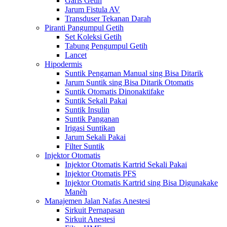
Garis Getih
Jarum Fistula AV
Transduser Tekanan Darah
Piranti Pangumpul Getih
Set Koleksi Getih
Tabung Pengumpul Getih
Lancet
Hipodermis
Suntik Pengaman Manual sing Bisa Ditarik
Jarum Suntik sing Bisa Ditarik Otomatis
Suntik Otomatis Dinonaktifake
Suntik Sekali Pakai
Suntik Insulin
Suntik Panganan
Irigasi Suntikan
Jarum Sekali Pakai
Filter Suntik
Injektor Otomatis
Injektor Otomatis Kartrid Sekali Pakai
Injektor Otomatis PFS
Injektor Otomatis Kartrid sing Bisa Digunakake
Manèh
Manajemen Jalan Nafas Anestesi
Sirkuit Pernapasan
Sirkuit Anestesi