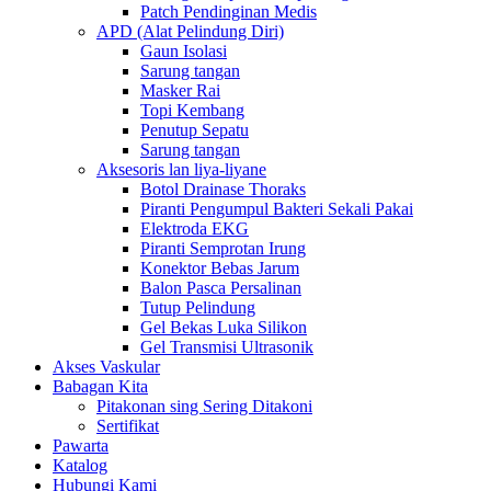
Patch Pendinginan Medis
APD (Alat Pelindung Diri)
Gaun Isolasi
Sarung tangan
Masker Rai
Topi Kembang
Penutup Sepatu
Sarung tangan
Aksesoris lan liya-liyane
Botol Drainase Thoraks
Piranti Pengumpul Bakteri Sekali Pakai
Elektroda EKG
Piranti Semprotan Irung
Konektor Bebas Jarum
Balon Pasca Persalinan
Tutup Pelindung
Gel Bekas Luka Silikon
Gel Transmisi Ultrasonik
Akses Vaskular
Babagan Kita
Pitakonan sing Sering Ditakoni
Sertifikat
Pawarta
Katalog
Hubungi Kami