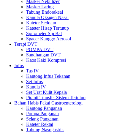
Masker Nebulizer
Masker Laring
Tabung Endorakeal
Kanula Oksigen Nasal
Kateter Sedotan
Kateter Hisap Tertutup
Spirometer Siji Bal
Spacer Kanggo Aerosol
Terapi DVT
POMPA DVT
Sandhangan DVT
Kaos Kaki Kompresi
Infus
Tas IV
Kantong Infus Tekanan
Set Infus
Kanula IV
Set Urat Kulit Kepala
Piranti Transfer Sistem Tertutup
Bahan Habis Pakai Gastroenterologi
Kantong Panganan
Pompa Panganan
Selang Panganan
Kateter Rektal
Tabung Nasogastrik