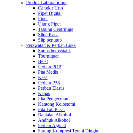
Produk Laboratorium
Cangkir Urin
Pipet Digital
Pipet
Ujung Pipet
Tabung Centrifuge
Slide Kaca
Slip penutup
Perawatan & Perban Luka
Spons hemostatik
Tourniquet
Belat
Perban POP
Pita Medis
Kasa
Perban P3K
Perban Elastis
Kapas
Pita Pengecoran
Kantong Kolostomi
Pita Tali Pusar
Bantalan Alkohol
Andhuk Alkohol
Perban Alginat
Sarung Kompresi Terapi Dingin