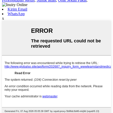
Perlengkapan Medis
,
Suntik Iklan
,
Obat Sekali Pakai
,
Kirim Email
WhatsApp
x