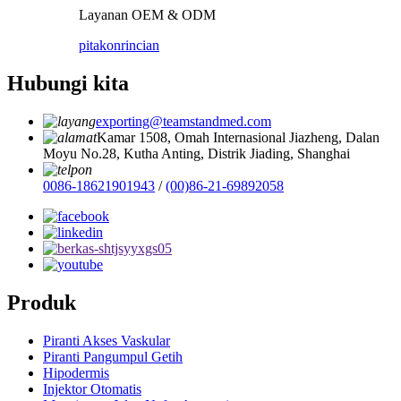
Layanan OEM & ODM
pitakon
rincian
Hubungi kita
exporting@teamstandmed.com
Kamar 1508, Omah Internasional Jiazheng, Dalan
Moyu No.28, Kutha Anting, Distrik Jiading, Shanghai
0086-18621901943
/
(00)86-21-69892058
Produk
Piranti Akses Vaskular
Piranti Pangumpul Getih
Hipodermis
Injektor Otomatis