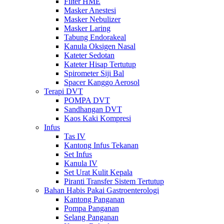
Filter HME
Masker Anestesi
Masker Nebulizer
Masker Laring
Tabung Endorakeal
Kanula Oksigen Nasal
Kateter Sedotan
Kateter Hisap Tertutup
Spirometer Siji Bal
Spacer Kanggo Aerosol
Terapi DVT
POMPA DVT
Sandhangan DVT
Kaos Kaki Kompresi
Infus
Tas IV
Kantong Infus Tekanan
Set Infus
Kanula IV
Set Urat Kulit Kepala
Piranti Transfer Sistem Tertutup
Bahan Habis Pakai Gastroenterologi
Kantong Panganan
Pompa Panganan
Selang Panganan