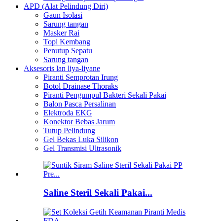
APD (Alat Pelindung Diri)
Gaun Isolasi
Sarung tangan
Masker Rai
Topi Kembang
Penutup Sepatu
Sarung tangan
Aksesoris lan liya-liyane
Piranti Semprotan Irung
Botol Drainase Thoraks
Piranti Pengumpul Bakteri Sekali Pakai
Balon Pasca Persalinan
Elektroda EKG
Konektor Bebas Jarum
Tutup Pelindung
Gel Bekas Luka Silikon
Gel Transmisi Ultrasonik
Saline Steril Sekali Pakai...