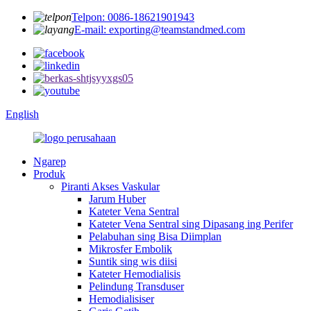
Telpon: 0086-18621901943
E-mail: exporting@teamstandmed.com
English
Ngarep
Produk
Piranti Akses Vaskular
Jarum Huber
Kateter Vena Sentral
Kateter Vena Sentral sing Dipasang ing Perifer
Pelabuhan sing Bisa Diimplan
Mikrosfer Embolik
Suntik sing wis diisi
Kateter Hemodialisis
Pelindung Transduser
Hemodialisiser