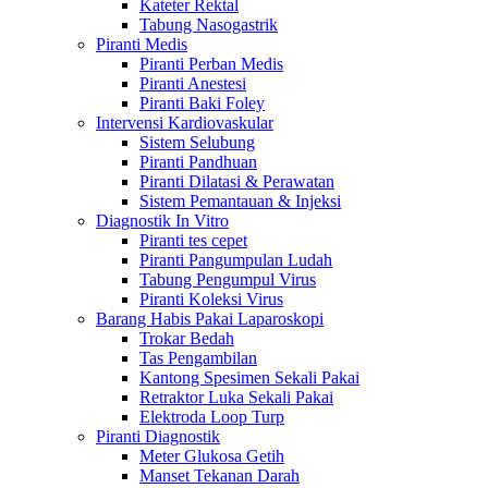
Kateter Rektal
Tabung Nasogastrik
Piranti Medis
Piranti Perban Medis
Piranti Anestesi
Piranti Baki Foley
Intervensi Kardiovaskular
Sistem Selubung
Piranti Pandhuan
Piranti Dilatasi & Perawatan
Sistem Pemantauan & Injeksi
Diagnostik In Vitro
Piranti tes cepet
Piranti Pangumpulan Ludah
Tabung Pengumpul Virus
Piranti Koleksi Virus
Barang Habis Pakai Laparoskopi
Trokar Bedah
Tas Pengambilan
Kantong Spesimen Sekali Pakai
Retraktor Luka Sekali Pakai
Elektroda Loop Turp
Piranti Diagnostik
Meter Glukosa Getih
Manset Tekanan Darah