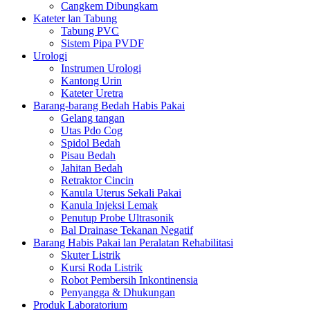
Cangkem Dibungkam
Kateter lan Tabung
Tabung PVC
Sistem Pipa PVDF
Urologi
Instrumen Urologi
Kantong Urin
Kateter Uretra
Barang-barang Bedah Habis Pakai
Gelang tangan
Utas Pdo Cog
Spidol Bedah
Pisau Bedah
Jahitan Bedah
Retraktor Cincin
Kanula Uterus Sekali Pakai
Kanula Injeksi Lemak
Penutup Probe Ultrasonik
Bal Drainase Tekanan Negatif
Barang Habis Pakai lan Peralatan Rehabilitasi
Skuter Listrik
Kursi Roda Listrik
Robot Pembersih Inkontinensia
Penyangga & Dhukungan
Produk Laboratorium