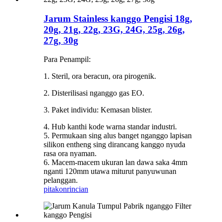
Jarum Stainless kanggo Pengisi 18g,
20g, 21g, 22g, 23G, 24G, 25g, 26g,
27g, 30g
Para Penampil:
1. Steril, ora beracun, ora pirogenik.
2. Disterilisasi nganggo gas EO.
3. Paket individu: Kemasan blister.
4. Hub kanthi kode warna standar industri.
5. Permukaan sing alus banget nganggo lapisan
silikon entheng sing dirancang kanggo nyuda
rasa ora nyaman.
6. Macem-macem ukuran lan dawa saka 4mm
nganti 120mm utawa miturut panyuwunan
pelanggan.
pitakon
rincian