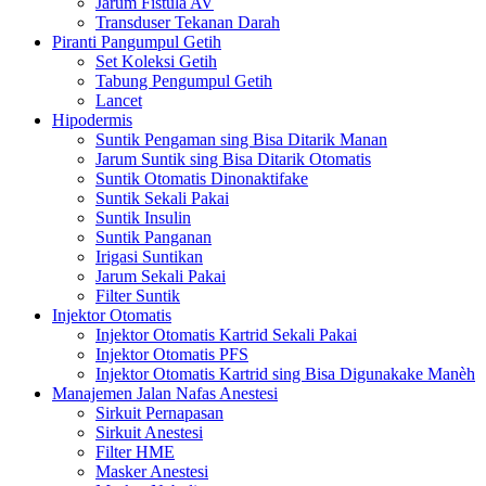
Jarum Fistula AV
Transduser Tekanan Darah
Piranti Pangumpul Getih
Set Koleksi Getih
Tabung Pengumpul Getih
Lancet
Hipodermis
Suntik Pengaman sing Bisa Ditarik Manan
Jarum Suntik sing Bisa Ditarik Otomatis
Suntik Otomatis Dinonaktifake
Suntik Sekali Pakai
Suntik Insulin
Suntik Panganan
Irigasi Suntikan
Jarum Sekali Pakai
Filter Suntik
Injektor Otomatis
Injektor Otomatis Kartrid Sekali Pakai
Injektor Otomatis PFS
Injektor Otomatis Kartrid sing Bisa Digunakake Manèh
Manajemen Jalan Nafas Anestesi
Sirkuit Pernapasan
Sirkuit Anestesi
Filter HME
Masker Anestesi