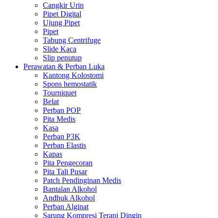
Cangkir Urin
Pipet Digital
Ujung Pipet
Pipet
Tabung Centrifuge
Slide Kaca
Slip penutup
Perawatan & Perban Luka
Kantong Kolostomi
Spons hemostatik
Tourniquet
Belat
Perban POP
Pita Medis
Kasa
Perban P3K
Perban Elastis
Kapas
Pita Pengecoran
Pita Tali Pusar
Patch Pendinginan Medis
Bantalan Alkohol
Andhuk Alkohol
Perban Alginat
Sarung Kompresi Terapi Dingin