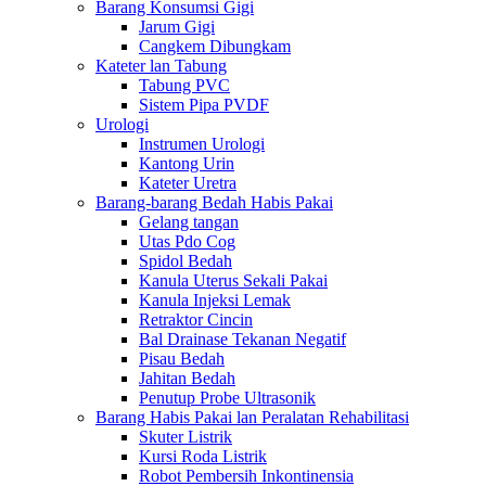
Barang Konsumsi Gigi
Jarum Gigi
Cangkem Dibungkam
Kateter lan Tabung
Tabung PVC
Sistem Pipa PVDF
Urologi
Instrumen Urologi
Kantong Urin
Kateter Uretra
Barang-barang Bedah Habis Pakai
Gelang tangan
Utas Pdo Cog
Spidol Bedah
Kanula Uterus Sekali Pakai
Kanula Injeksi Lemak
Retraktor Cincin
Bal Drainase Tekanan Negatif
Pisau Bedah
Jahitan Bedah
Penutup Probe Ultrasonik
Barang Habis Pakai lan Peralatan Rehabilitasi
Skuter Listrik
Kursi Roda Listrik
Robot Pembersih Inkontinensia