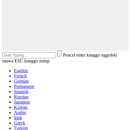
Pencet enter kanggo nggoleki
utawa ESC kanggo nutup
English
French
German
Portuguese
Spanish
Russian
Japanese
Korean
Arabic
Irish
Greek
Turkish