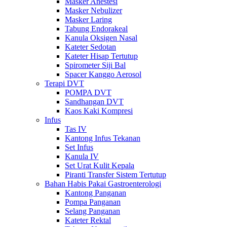
Masker Anestesi
Masker Nebulizer
Masker Laring
Tabung Endorakeal
Kanula Oksigen Nasal
Kateter Sedotan
Kateter Hisap Tertutup
Spirometer Siji Bal
Spacer Kanggo Aerosol
Terapi DVT
POMPA DVT
Sandhangan DVT
Kaos Kaki Kompresi
Infus
Tas IV
Kantong Infus Tekanan
Set Infus
Kanula IV
Set Urat Kulit Kepala
Piranti Transfer Sistem Tertutup
Bahan Habis Pakai Gastroenterologi
Kantong Panganan
Pompa Panganan
Selang Panganan
Kateter Rektal