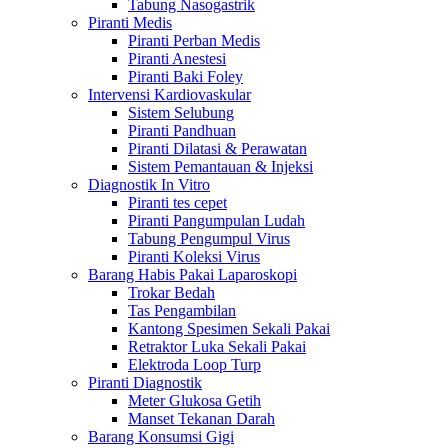
Tabung Nasogastrik
Piranti Medis
Piranti Perban Medis
Piranti Anestesi
Piranti Baki Foley
Intervensi Kardiovaskular
Sistem Selubung
Piranti Pandhuan
Piranti Dilatasi & Perawatan
Sistem Pemantauan & Injeksi
Diagnostik In Vitro
Piranti tes cepet
Piranti Pangumpulan Ludah
Tabung Pengumpul Virus
Piranti Koleksi Virus
Barang Habis Pakai Laparoskopi
Trokar Bedah
Tas Pengambilan
Kantong Spesimen Sekali Pakai
Retraktor Luka Sekali Pakai
Elektroda Loop Turp
Piranti Diagnostik
Meter Glukosa Getih
Manset Tekanan Darah
Barang Konsumsi Gigi