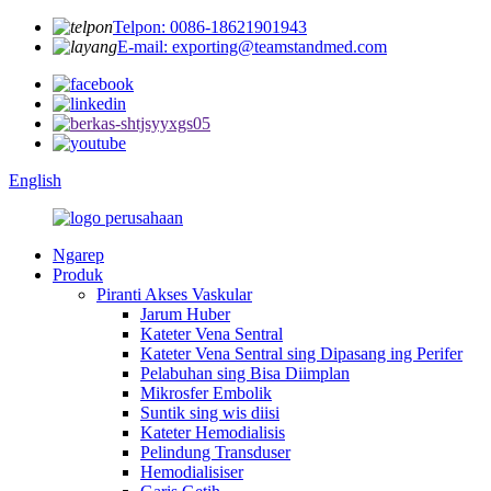
Telpon: 0086-18621901943
E-mail: exporting@teamstandmed.com
English
Ngarep
Produk
Piranti Akses Vaskular
Jarum Huber
Kateter Vena Sentral
Kateter Vena Sentral sing Dipasang ing Perifer
Pelabuhan sing Bisa Diimplan
Mikrosfer Embolik
Suntik sing wis diisi
Kateter Hemodialisis
Pelindung Transduser
Hemodialisiser