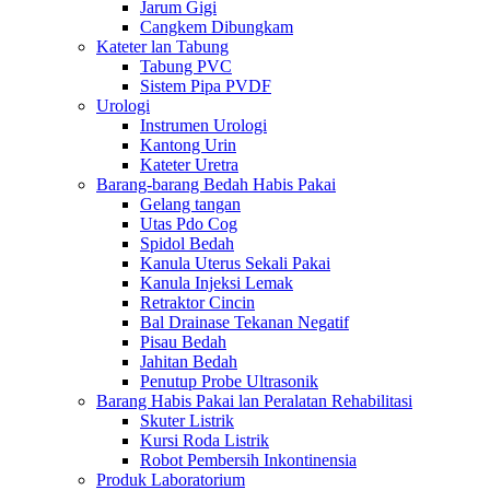
Jarum Gigi
Cangkem Dibungkam
Kateter lan Tabung
Tabung PVC
Sistem Pipa PVDF
Urologi
Instrumen Urologi
Kantong Urin
Kateter Uretra
Barang-barang Bedah Habis Pakai
Gelang tangan
Utas Pdo Cog
Spidol Bedah
Kanula Uterus Sekali Pakai
Kanula Injeksi Lemak
Retraktor Cincin
Bal Drainase Tekanan Negatif
Pisau Bedah
Jahitan Bedah
Penutup Probe Ultrasonik
Barang Habis Pakai lan Peralatan Rehabilitasi
Skuter Listrik
Kursi Roda Listrik
Robot Pembersih Inkontinensia
Produk Laboratorium