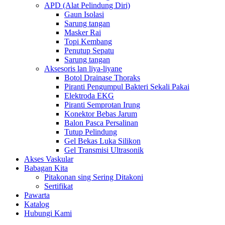
APD (Alat Pelindung Diri)
Gaun Isolasi
Sarung tangan
Masker Rai
Topi Kembang
Penutup Sepatu
Sarung tangan
Aksesoris lan liya-liyane
Botol Drainase Thoraks
Piranti Pengumpul Bakteri Sekali Pakai
Elektroda EKG
Piranti Semprotan Irung
Konektor Bebas Jarum
Balon Pasca Persalinan
Tutup Pelindung
Gel Bekas Luka Silikon
Gel Transmisi Ultrasonik
Akses Vaskular
Babagan Kita
Pitakonan sing Sering Ditakoni
Sertifikat
Pawarta
Katalog
Hubungi Kami