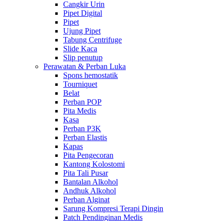
Cangkir Urin
Pipet Digital
Pipet
Ujung Pipet
Tabung Centrifuge
Slide Kaca
Slip penutup
Perawatan & Perban Luka
Spons hemostatik
Tourniquet
Belat
Perban POP
Pita Medis
Kasa
Perban P3K
Perban Elastis
Kapas
Pita Pengecoran
Kantong Kolostomi
Pita Tali Pusar
Bantalan Alkohol
Andhuk Alkohol
Perban Alginat
Sarung Kompresi Terapi Dingin
Patch Pendinginan Medis