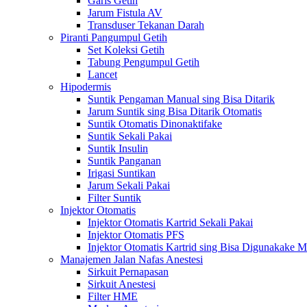
Garis Getih
Jarum Fistula AV
Transduser Tekanan Darah
Piranti Pangumpul Getih
Set Koleksi Getih
Tabung Pengumpul Getih
Lancet
Hipodermis
Suntik Pengaman Manual sing Bisa Ditarik
Jarum Suntik sing Bisa Ditarik Otomatis
Suntik Otomatis Dinonaktifake
Suntik Sekali Pakai
Suntik Insulin
Suntik Panganan
Irigasi Suntikan
Jarum Sekali Pakai
Filter Suntik
Injektor Otomatis
Injektor Otomatis Kartrid Sekali Pakai
Injektor Otomatis PFS
Injektor Otomatis Kartrid sing Bisa Digunakake 
Manajemen Jalan Nafas Anestesi
Sirkuit Pernapasan
Sirkuit Anestesi
Filter HME