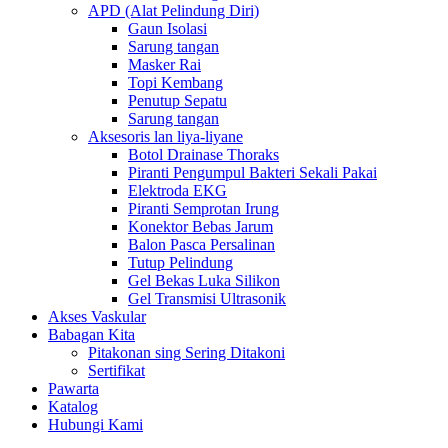
APD (Alat Pelindung Diri)
Gaun Isolasi
Sarung tangan
Masker Rai
Topi Kembang
Penutup Sepatu
Sarung tangan
Aksesoris lan liya-liyane
Botol Drainase Thoraks
Piranti Pengumpul Bakteri Sekali Pakai
Elektroda EKG
Piranti Semprotan Irung
Konektor Bebas Jarum
Balon Pasca Persalinan
Tutup Pelindung
Gel Bekas Luka Silikon
Gel Transmisi Ultrasonik
Akses Vaskular
Babagan Kita
Pitakonan sing Sering Ditakoni
Sertifikat
Pawarta
Katalog
Hubungi Kami