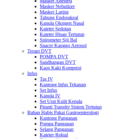
Masker Anestesi
Masker Nebulizer
Masker Laring
Tabung Endorakeal
Kanula Oksigen Nasal
Kateter Sedotan
Kateter Hisap Tertutup
Spirometer Siji Bal
Spacer Kanggo Aerosol
Terapi DVT
POMPA DVT
Sandhangan DVT
Kaos Kaki Kompresi
Infus
Tas IV
Kantong Infus Tekanan
Set Infus
Kanula IV
Set Urat Kulit Kepala
Piranti Transfer Sistem Tertutup
Bahan Habis Pakai Gastroenterologi
Kantong Panganan
Pompa Panganan
Selang Panganan
Kateter Rektal