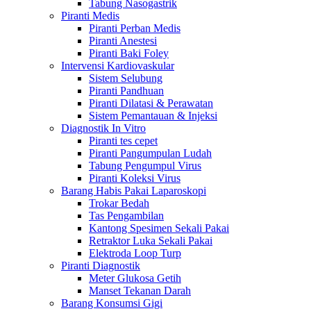
Tabung Nasogastrik
Piranti Medis
Piranti Perban Medis
Piranti Anestesi
Piranti Baki Foley
Intervensi Kardiovaskular
Sistem Selubung
Piranti Pandhuan
Piranti Dilatasi & Perawatan
Sistem Pemantauan & Injeksi
Diagnostik In Vitro
Piranti tes cepet
Piranti Pangumpulan Ludah
Tabung Pengumpul Virus
Piranti Koleksi Virus
Barang Habis Pakai Laparoskopi
Trokar Bedah
Tas Pengambilan
Kantong Spesimen Sekali Pakai
Retraktor Luka Sekali Pakai
Elektroda Loop Turp
Piranti Diagnostik
Meter Glukosa Getih
Manset Tekanan Darah
Barang Konsumsi Gigi