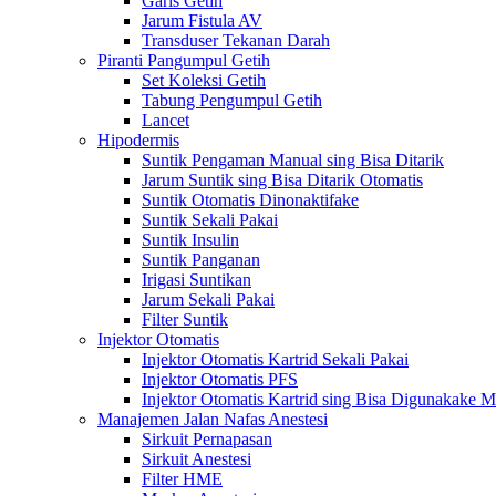
Garis Getih
Jarum Fistula AV
Transduser Tekanan Darah
Piranti Pangumpul Getih
Set Koleksi Getih
Tabung Pengumpul Getih
Lancet
Hipodermis
Suntik Pengaman Manual sing Bisa Ditarik
Jarum Suntik sing Bisa Ditarik Otomatis
Suntik Otomatis Dinonaktifake
Suntik Sekali Pakai
Suntik Insulin
Suntik Panganan
Irigasi Suntikan
Jarum Sekali Pakai
Filter Suntik
Injektor Otomatis
Injektor Otomatis Kartrid Sekali Pakai
Injektor Otomatis PFS
Injektor Otomatis Kartrid sing Bisa Digunakake 
Manajemen Jalan Nafas Anestesi
Sirkuit Pernapasan
Sirkuit Anestesi
Filter HME