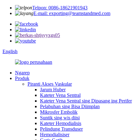
Telpon: 0086-18621901943
E-mail: exporting@teamstandmed.com
English
Ngarep
Produk
Piranti Akses Vaskular
Jarum Huber
Kateter Vena Sentral
Kateter Vena Sentral sing Dipasang ing Perifer
Pelabuhan sing Bisa Diimplan
Mikrosfer Embolik
Suntik sing wis diisi
Kateter Hemodialisis
Pelindung Transduser
Hemodialisiser