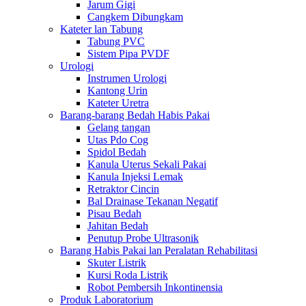
Jarum Gigi
Cangkem Dibungkam
Kateter lan Tabung
Tabung PVC
Sistem Pipa PVDF
Urologi
Instrumen Urologi
Kantong Urin
Kateter Uretra
Barang-barang Bedah Habis Pakai
Gelang tangan
Utas Pdo Cog
Spidol Bedah
Kanula Uterus Sekali Pakai
Kanula Injeksi Lemak
Retraktor Cincin
Bal Drainase Tekanan Negatif
Pisau Bedah
Jahitan Bedah
Penutup Probe Ultrasonik
Barang Habis Pakai lan Peralatan Rehabilitasi
Skuter Listrik
Kursi Roda Listrik
Robot Pembersih Inkontinensia
Produk Laboratorium