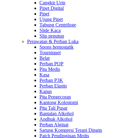
Cangkir Urin
Pipet Digital
Pipet
Ujung Pipet
Tabung Centrifuge
Slide Kaca
Slip penutup
Perawatan & Perban Luka
Spons hemostatik
Tourniquet
Belat
Perban POP
Pita Medis
Kasa
Perban P3K
Perban Elastis
Kapas
Pita Pengecoran
Kantong Kolostomi
Pita Tali Pusar
Bantalan Alkohol
Andhuk Alkohol
Perban Alginat
Sarung Kompresi Terapi Dingin
Patch Pendinginan Medis