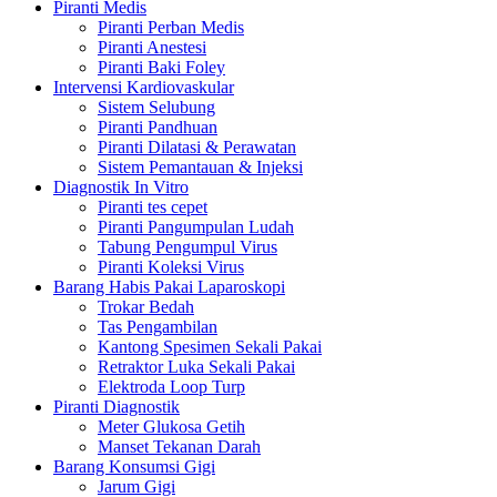
Piranti Medis
Piranti Perban Medis
Piranti Anestesi
Piranti Baki Foley
Intervensi Kardiovaskular
Sistem Selubung
Piranti Pandhuan
Piranti Dilatasi & Perawatan
Sistem Pemantauan & Injeksi
Diagnostik In Vitro
Piranti tes cepet
Piranti Pangumpulan Ludah
Tabung Pengumpul Virus
Piranti Koleksi Virus
Barang Habis Pakai Laparoskopi
Trokar Bedah
Tas Pengambilan
Kantong Spesimen Sekali Pakai
Retraktor Luka Sekali Pakai
Elektroda Loop Turp
Piranti Diagnostik
Meter Glukosa Getih
Manset Tekanan Darah
Barang Konsumsi Gigi
Jarum Gigi