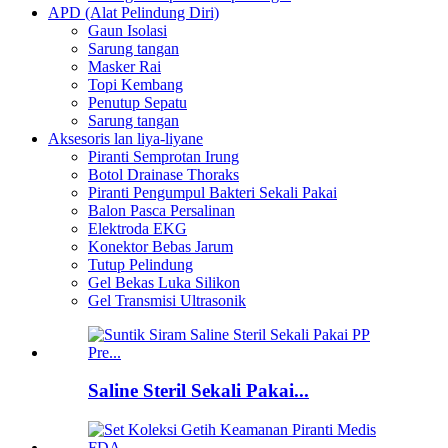
APD (Alat Pelindung Diri)
Gaun Isolasi
Sarung tangan
Masker Rai
Topi Kembang
Penutup Sepatu
Sarung tangan
Aksesoris lan liya-liyane
Piranti Semprotan Irung
Botol Drainase Thoraks
Piranti Pengumpul Bakteri Sekali Pakai
Balon Pasca Persalinan
Elektroda EKG
Konektor Bebas Jarum
Tutup Pelindung
Gel Bekas Luka Silikon
Gel Transmisi Ultrasonik
Saline Steril Sekali Pakai...