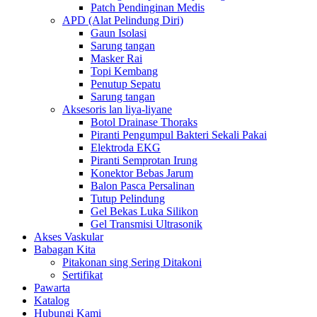
Patch Pendinginan Medis
APD (Alat Pelindung Diri)
Gaun Isolasi
Sarung tangan
Masker Rai
Topi Kembang
Penutup Sepatu
Sarung tangan
Aksesoris lan liya-liyane
Botol Drainase Thoraks
Piranti Pengumpul Bakteri Sekali Pakai
Elektroda EKG
Piranti Semprotan Irung
Konektor Bebas Jarum
Balon Pasca Persalinan
Tutup Pelindung
Gel Bekas Luka Silikon
Gel Transmisi Ultrasonik
Akses Vaskular
Babagan Kita
Pitakonan sing Sering Ditakoni
Sertifikat
Pawarta
Katalog
Hubungi Kami