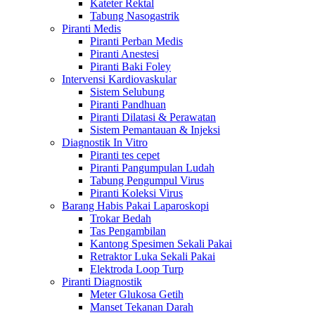
Kateter Rektal
Tabung Nasogastrik
Piranti Medis
Piranti Perban Medis
Piranti Anestesi
Piranti Baki Foley
Intervensi Kardiovaskular
Sistem Selubung
Piranti Pandhuan
Piranti Dilatasi & Perawatan
Sistem Pemantauan & Injeksi
Diagnostik In Vitro
Piranti tes cepet
Piranti Pangumpulan Ludah
Tabung Pengumpul Virus
Piranti Koleksi Virus
Barang Habis Pakai Laparoskopi
Trokar Bedah
Tas Pengambilan
Kantong Spesimen Sekali Pakai
Retraktor Luka Sekali Pakai
Elektroda Loop Turp
Piranti Diagnostik
Meter Glukosa Getih
Manset Tekanan Darah