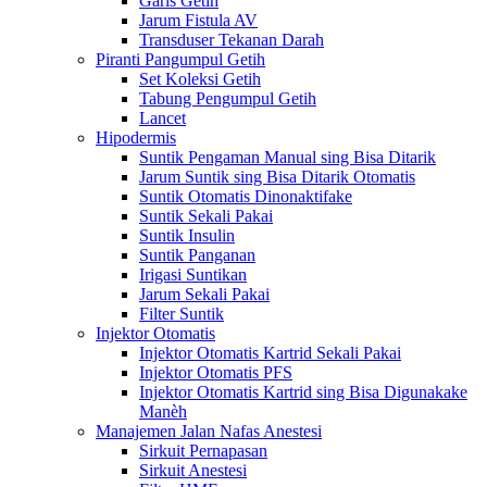
Garis Getih
Jarum Fistula AV
Transduser Tekanan Darah
Piranti Pangumpul Getih
Set Koleksi Getih
Tabung Pengumpul Getih
Lancet
Hipodermis
Suntik Pengaman Manual sing Bisa Ditarik
Jarum Suntik sing Bisa Ditarik Otomatis
Suntik Otomatis Dinonaktifake
Suntik Sekali Pakai
Suntik Insulin
Suntik Panganan
Irigasi Suntikan
Jarum Sekali Pakai
Filter Suntik
Injektor Otomatis
Injektor Otomatis Kartrid Sekali Pakai
Injektor Otomatis PFS
Injektor Otomatis Kartrid sing Bisa Digunakake
Manèh
Manajemen Jalan Nafas Anestesi
Sirkuit Pernapasan
Sirkuit Anestesi