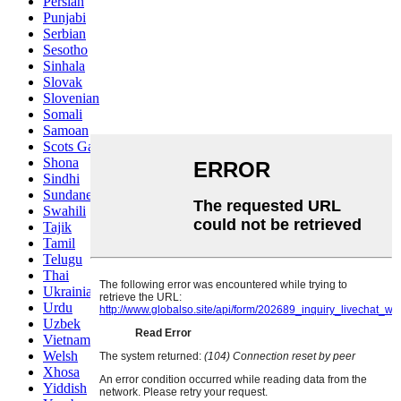
Persian
Punjabi
Serbian
Sesotho
Sinhala
Slovak
Slovenian
Somali
Samoan
Scots Gaelic
Shona
Sindhi
Sundanese
Swahili
Tajik
Tamil
Telugu
Thai
Ukrainian
Urdu
Uzbek
Vietnamese
Welsh
Xhosa
Yiddish