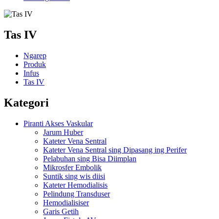
Tas IV
Ngarep
Produk
Infus
Tas IV
Kategori
Piranti Akses Vaskular
Jarum Huber
Kateter Vena Sentral
Kateter Vena Sentral sing Dipasang ing Perifer
Pelabuhan sing Bisa Diimplan
Mikrosfer Embolik
Suntik sing wis diisi
Kateter Hemodialisis
Pelindung Transduser
Hemodialisiser
Garis Getih