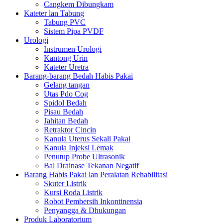
Cangkem Dibungkam
Kateter lan Tabung
Tabung PVC
Sistem Pipa PVDF
Urologi
Instrumen Urologi
Kantong Urin
Kateter Uretra
Barang-barang Bedah Habis Pakai
Gelang tangan
Utas Pdo Cog
Spidol Bedah
Pisau Bedah
Jahitan Bedah
Retraktor Cincin
Kanula Uterus Sekali Pakai
Kanula Injeksi Lemak
Penutup Probe Ultrasonik
Bal Drainase Tekanan Negatif
Barang Habis Pakai lan Peralatan Rehabilitasi
Skuter Listrik
Kursi Roda Listrik
Robot Pembersih Inkontinensia
Penyangga & Dhukungan
Produk Laboratorium