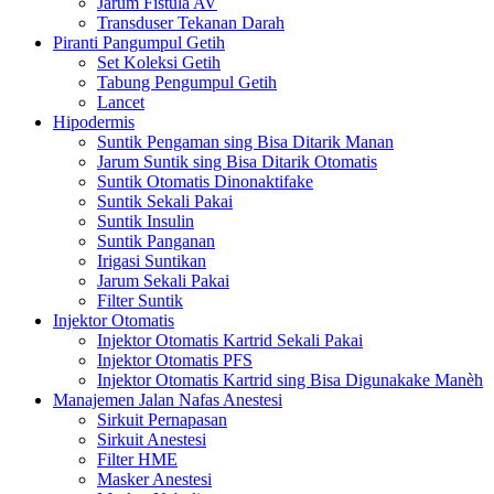
Jarum Fistula AV
Transduser Tekanan Darah
Piranti Pangumpul Getih
Set Koleksi Getih
Tabung Pengumpul Getih
Lancet
Hipodermis
Suntik Pengaman sing Bisa Ditarik Manan
Jarum Suntik sing Bisa Ditarik Otomatis
Suntik Otomatis Dinonaktifake
Suntik Sekali Pakai
Suntik Insulin
Suntik Panganan
Irigasi Suntikan
Jarum Sekali Pakai
Filter Suntik
Injektor Otomatis
Injektor Otomatis Kartrid Sekali Pakai
Injektor Otomatis PFS
Injektor Otomatis Kartrid sing Bisa Digunakake Manèh
Manajemen Jalan Nafas Anestesi
Sirkuit Pernapasan
Sirkuit Anestesi
Filter HME
Masker Anestesi