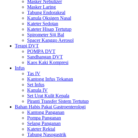
Masker Nebulizer
Masker Laring
Tabung Endorakeal
Kanula Oksigen Nasal
Kateter Sedotan
Kateter Hisap Tertutup
Spirometer Siji Bal
Spacer Kanggo Aerosol
Terapi DVT
POMPA DVT
Sandhangan DVT
Kaos Kaki Kompresi
Infus
Tas IV
Kantong Infus Tekanan
Set Infus
Kanula IV
Set Urat Kulit Kepala
Piranti Transfer Sistem Tertutup
Bahan Habis Pakai Gastroenterologi
Kantong Panganan
Pompa Panganan
Selang Panganan
Kateter Rektal
Tabung Nasogastrik