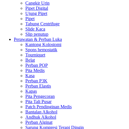
Cangkir Urin
Pipet Digital
Ujung Pipet
Pipet
Tabung Centrifuge
Slide Kaca
Slip penutup
Perawatan & Perban Luka
Kantong Kolostomi
Spons hemostatik
Tourniquet
Belat
Perban POP
Pita Medis
Kasa
Perban P3K
Perban Elastis
Kapas
Pita Pengecoran
Pita Tali Pusar
Patch Pendinginan Medis
Bantalan Alkohol
Andhuk Alkohol
Perban Alginat
Sarung Kompresi Terapi Dingin