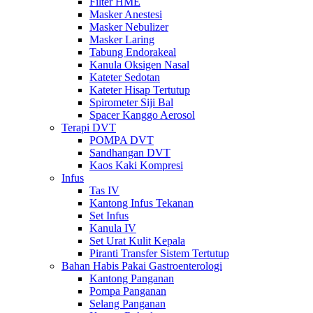
Filter HME
Masker Anestesi
Masker Nebulizer
Masker Laring
Tabung Endorakeal
Kanula Oksigen Nasal
Kateter Sedotan
Kateter Hisap Tertutup
Spirometer Siji Bal
Spacer Kanggo Aerosol
Terapi DVT
POMPA DVT
Sandhangan DVT
Kaos Kaki Kompresi
Infus
Tas IV
Kantong Infus Tekanan
Set Infus
Kanula IV
Set Urat Kulit Kepala
Piranti Transfer Sistem Tertutup
Bahan Habis Pakai Gastroenterologi
Kantong Panganan
Pompa Panganan
Selang Panganan