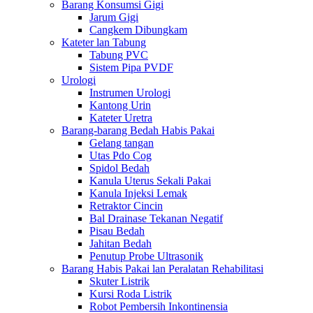
Barang Konsumsi Gigi
Jarum Gigi
Cangkem Dibungkam
Kateter lan Tabung
Tabung PVC
Sistem Pipa PVDF
Urologi
Instrumen Urologi
Kantong Urin
Kateter Uretra
Barang-barang Bedah Habis Pakai
Gelang tangan
Utas Pdo Cog
Spidol Bedah
Kanula Uterus Sekali Pakai
Kanula Injeksi Lemak
Retraktor Cincin
Bal Drainase Tekanan Negatif
Pisau Bedah
Jahitan Bedah
Penutup Probe Ultrasonik
Barang Habis Pakai lan Peralatan Rehabilitasi
Skuter Listrik
Kursi Roda Listrik
Robot Pembersih Inkontinensia