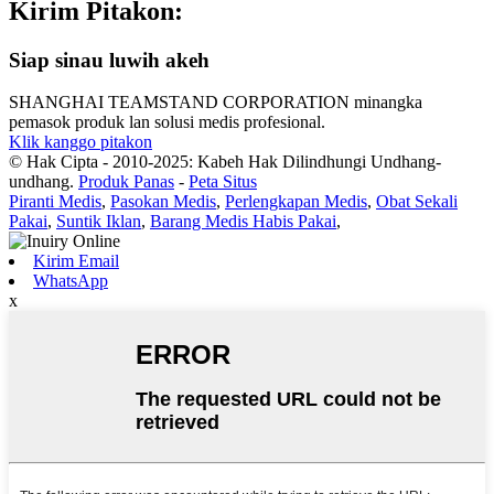
Kirim Pitakon:
Siap sinau luwih akeh
SHANGHAI TEAMSTAND CORPORATION minangka
pemasok produk lan solusi medis profesional.
Klik kanggo pitakon
© Hak Cipta - 2010-2025: Kabeh Hak Dilindhungi Undhang-
undhang.
Produk Panas
-
Peta Situs
Piranti Medis
,
Pasokan Medis
,
Perlengkapan Medis
,
Obat Sekali
Pakai
,
Suntik Iklan
,
Barang Medis Habis Pakai
,
Kirim Email
WhatsApp
x