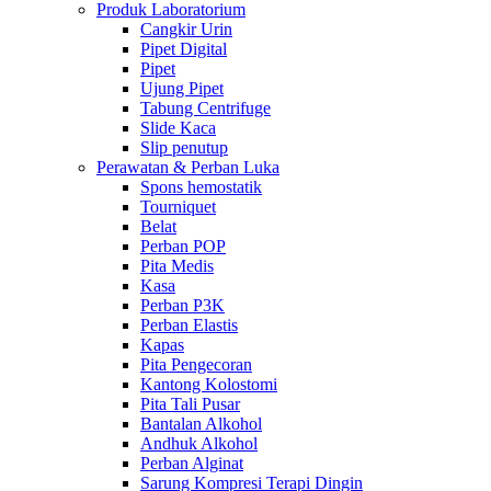
Produk Laboratorium
Cangkir Urin
Pipet Digital
Pipet
Ujung Pipet
Tabung Centrifuge
Slide Kaca
Slip penutup
Perawatan & Perban Luka
Spons hemostatik
Tourniquet
Belat
Perban POP
Pita Medis
Kasa
Perban P3K
Perban Elastis
Kapas
Pita Pengecoran
Kantong Kolostomi
Pita Tali Pusar
Bantalan Alkohol
Andhuk Alkohol
Perban Alginat
Sarung Kompresi Terapi Dingin