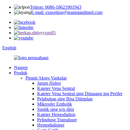
Telpon: 0086-18621901943
E-mail: exporting@teamstandmed.com
English
Ngarep
Produk
Piranti Akses Vaskular
Jarum Huber
Kateter Vena Sentral
Kateter Vena Sentral sing Dipasang ing Perifer
Pelabuhan sing Bisa Diimplan
Mikrosfer Embolik
Suntik sing wis diisi
Kateter Hemodialisis
Pelindung Transduser
Hemodialisiser