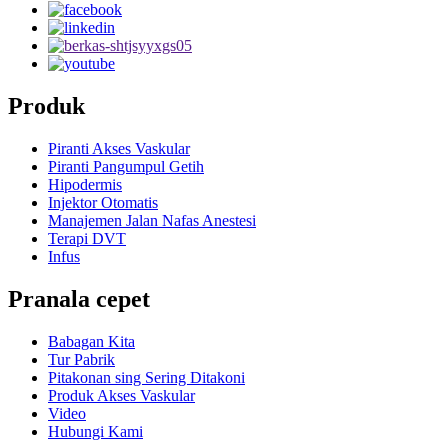
Produk
Piranti Akses Vaskular
Piranti Pangumpul Getih
Hipodermis
Injektor Otomatis
Manajemen Jalan Nafas Anestesi
Terapi DVT
Infus
Pranala cepet
Babagan Kita
Tur Pabrik
Pitakonan sing Sering Ditakoni
Produk Akses Vaskular
Video
Hubungi Kami