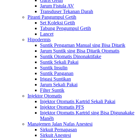
Garis Getih
Jarum Fistula AV
Transduser Tekanan Darah
Piranti Pangumpul Getih
Set Koleksi Getih
Tabung Pengumpul Getih
Lancet
Hipodermis
Suntik Pengaman Manual sing Bisa Ditarik
Jarum Suntik sing Bisa Ditarik Otomatis
Suntik Otomatis Dinonaktifake
Suntik Sekali Pakai
Suntik Insulin
Suntik Panganan
Irigasi Suntikan
Jarum Sekali Pakai
Filter Suntik
Injektor Otomatis
Injektor Otomatis Kartrid Sekali Pakai
Injektor Otomatis PFS
Injektor Otomatis Kartrid sing Bisa Digunakake
Manèh
Manajemen Jalan Nafas Anestesi
Sirkuit Pernapasan
Sirkuit Anestesi