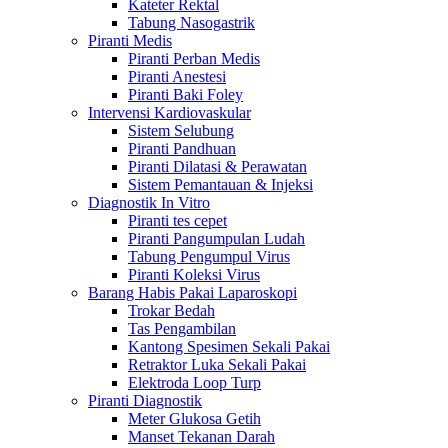
Kateter Rektal
Tabung Nasogastrik
Piranti Medis
Piranti Perban Medis
Piranti Anestesi
Piranti Baki Foley
Intervensi Kardiovaskular
Sistem Selubung
Piranti Pandhuan
Piranti Dilatasi & Perawatan
Sistem Pemantauan & Injeksi
Diagnostik In Vitro
Piranti tes cepet
Piranti Pangumpulan Ludah
Tabung Pengumpul Virus
Piranti Koleksi Virus
Barang Habis Pakai Laparoskopi
Trokar Bedah
Tas Pengambilan
Kantong Spesimen Sekali Pakai
Retraktor Luka Sekali Pakai
Elektroda Loop Turp
Piranti Diagnostik
Meter Glukosa Getih
Manset Tekanan Darah