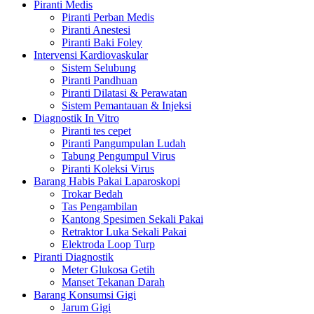
Piranti Medis
Piranti Perban Medis
Piranti Anestesi
Piranti Baki Foley
Intervensi Kardiovaskular
Sistem Selubung
Piranti Pandhuan
Piranti Dilatasi & Perawatan
Sistem Pemantauan & Injeksi
Diagnostik In Vitro
Piranti tes cepet
Piranti Pangumpulan Ludah
Tabung Pengumpul Virus
Piranti Koleksi Virus
Barang Habis Pakai Laparoskopi
Trokar Bedah
Tas Pengambilan
Kantong Spesimen Sekali Pakai
Retraktor Luka Sekali Pakai
Elektroda Loop Turp
Piranti Diagnostik
Meter Glukosa Getih
Manset Tekanan Darah
Barang Konsumsi Gigi
Jarum Gigi