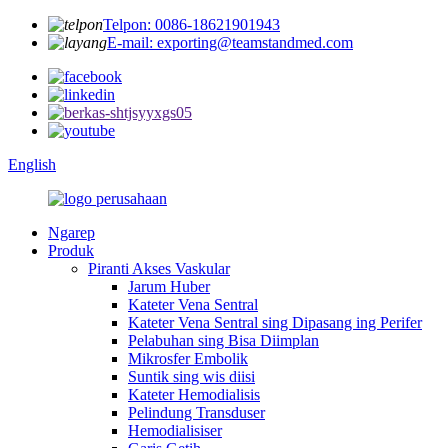
Telpon: 0086-18621901943
E-mail: exporting@teamstandmed.com
English
Ngarep
Produk
Piranti Akses Vaskular
Jarum Huber
Kateter Vena Sentral
Kateter Vena Sentral sing Dipasang ing Perifer
Pelabuhan sing Bisa Diimplan
Mikrosfer Embolik
Suntik sing wis diisi
Kateter Hemodialisis
Pelindung Transduser
Hemodialisiser