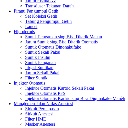
Jarum Fistula AV
Transduser Tekanan Darah
Piranti Pangumpul Getih
Set Koleksi Getih
Tabung Pengumpul Getih
Lancet
Hipodermis
Suntik Pengaman sing Bisa Ditarik Manan
Jarum Suntik sing Bisa Ditarik Otomatis
Suntik Otomatis Dinonaktifake
Suntik Sekali Pakai
Suntik Insulin
Suntik Panganan
Irigasi Suntikan
Jarum Sekali Pakai
Filter Suntik
Injektor Otomatis
Injektor Otomatis Kartrid Sekali Pakai
Injektor Otomatis PFS
Injektor Otomatis Kartrid sing Bisa Digunakake Manèh
Manajemen Jalan Nafas Anestesi
Sirkuit Pernapasan
Sirkuit Anestesi
Filter HME
Masker Anestesi