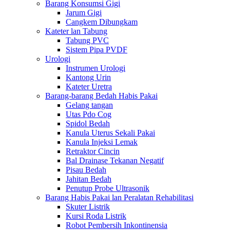
Barang Konsumsi Gigi
Jarum Gigi
Cangkem Dibungkam
Kateter lan Tabung
Tabung PVC
Sistem Pipa PVDF
Urologi
Instrumen Urologi
Kantong Urin
Kateter Uretra
Barang-barang Bedah Habis Pakai
Gelang tangan
Utas Pdo Cog
Spidol Bedah
Kanula Uterus Sekali Pakai
Kanula Injeksi Lemak
Retraktor Cincin
Bal Drainase Tekanan Negatif
Pisau Bedah
Jahitan Bedah
Penutup Probe Ultrasonik
Barang Habis Pakai lan Peralatan Rehabilitasi
Skuter Listrik
Kursi Roda Listrik
Robot Pembersih Inkontinensia