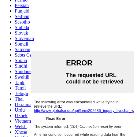
Persian
Punjabi
Serbian
Sesotho
Sinhala
Slovak
Slovenian
Somali
Samoan
Scots Gaelic
Shona
Sindhi
Sundanese
Swahili
Tajik
Tamil
Telugu
Thai
Ukrainian
Urdu
Uzbek
Vietnamese
Welsh
Xhosa