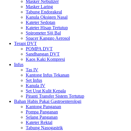
Masker Nebulizer
Masker Laring
Tabung Endorakeal
Kanula Oksigen Nasal
Kateter Sedotan
Kateter Hisap Tertutup
Spirometer Siji Bal
Spacer Kanggo Aerosol
Terapi DVT
POMPA DVT
Sandhangan DVT
Kaos Kaki Kompresi
Infus
Tas IV
Kantong Infus Tekanan
Set Infus
Kanula IV
Set Urat Kulit Kepala
Piranti Transfer Sistem Tertutup
Bahan Habis Pakai Gastroenterologi
Kantong Panganan
Pompa Panganan
Selang Panganan
Kateter Rektal
Tabung Nasogastrik