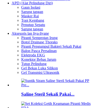
APD (Alat Pelindung Diri)
Gaun Isolasi
Sarung tangan
Masker Rai
Topi Kembang
Penutup Sepatu
Sarung tangan
Aksesoris lan liya-liyane
Piranti Semprotan Irung
Botol Drainase Thoraks
Piranti Pengumpul Bakteri Sekali Pakai
Balon Pasca Persalinan
Elektroda EKG
Konektor Bebas Jarum
Tutup Pelindung
Gel Bekas Luka Silikon
Gel Transmisi Ultrasonik
Saline Steril Sekali Pakai...