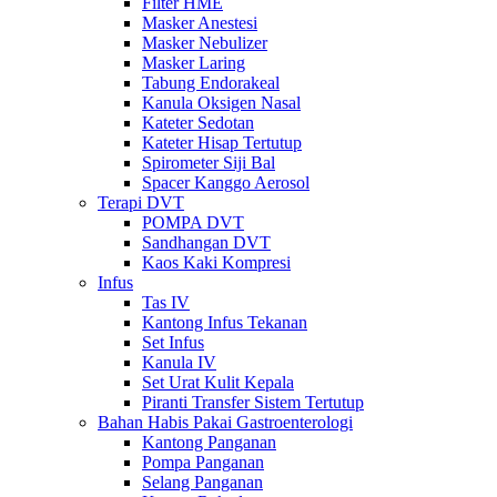
Filter HME
Masker Anestesi
Masker Nebulizer
Masker Laring
Tabung Endorakeal
Kanula Oksigen Nasal
Kateter Sedotan
Kateter Hisap Tertutup
Spirometer Siji Bal
Spacer Kanggo Aerosol
Terapi DVT
POMPA DVT
Sandhangan DVT
Kaos Kaki Kompresi
Infus
Tas IV
Kantong Infus Tekanan
Set Infus
Kanula IV
Set Urat Kulit Kepala
Piranti Transfer Sistem Tertutup
Bahan Habis Pakai Gastroenterologi
Kantong Panganan
Pompa Panganan
Selang Panganan