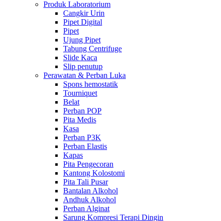
Produk Laboratorium
Cangkir Urin
Pipet Digital
Pipet
Ujung Pipet
Tabung Centrifuge
Slide Kaca
Slip penutup
Perawatan & Perban Luka
Spons hemostatik
Tourniquet
Belat
Perban POP
Pita Medis
Kasa
Perban P3K
Perban Elastis
Kapas
Pita Pengecoran
Kantong Kolostomi
Pita Tali Pusar
Bantalan Alkohol
Andhuk Alkohol
Perban Alginat
Sarung Kompresi Terapi Dingin