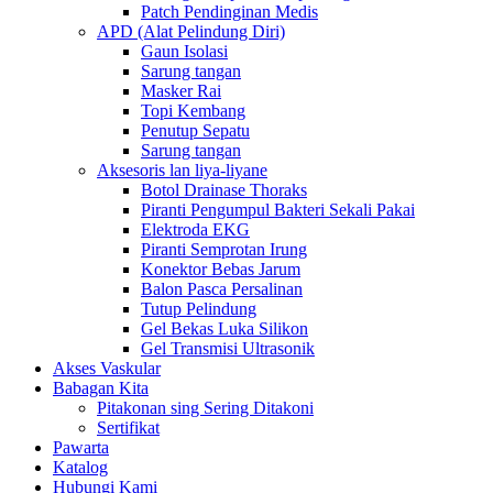
Patch Pendinginan Medis
APD (Alat Pelindung Diri)
Gaun Isolasi
Sarung tangan
Masker Rai
Topi Kembang
Penutup Sepatu
Sarung tangan
Aksesoris lan liya-liyane
Botol Drainase Thoraks
Piranti Pengumpul Bakteri Sekali Pakai
Elektroda EKG
Piranti Semprotan Irung
Konektor Bebas Jarum
Balon Pasca Persalinan
Tutup Pelindung
Gel Bekas Luka Silikon
Gel Transmisi Ultrasonik
Akses Vaskular
Babagan Kita
Pitakonan sing Sering Ditakoni
Sertifikat
Pawarta
Katalog
Hubungi Kami