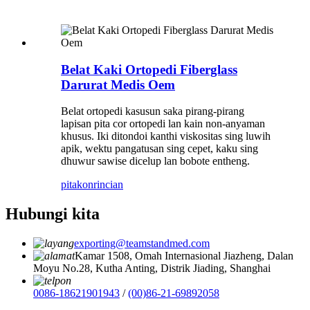
Belat Kaki Ortopedi Fiberglass
Darurat Medis Oem
Belat ortopedi kasusun saka pirang-pirang
lapisan pita cor ortopedi lan kain non-anyaman
khusus. Iki ditondoi kanthi viskositas sing luwih
apik, wektu pangatusan sing cepet, kaku sing
dhuwur sawise dicelup lan bobote entheng.
pitakon
rincian
Hubungi kita
exporting@teamstandmed.com
Kamar 1508, Omah Internasional Jiazheng, Dalan
Moyu No.28, Kutha Anting, Distrik Jiading, Shanghai
0086-18621901943
/
(00)86-21-69892058