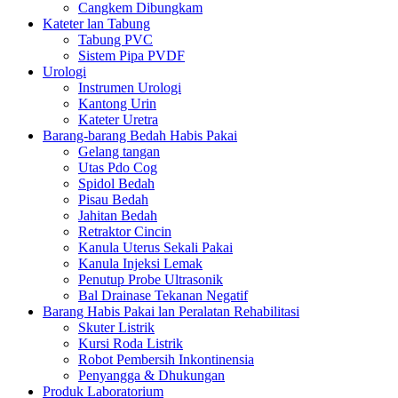
Cangkem Dibungkam
Kateter lan Tabung
Tabung PVC
Sistem Pipa PVDF
Urologi
Instrumen Urologi
Kantong Urin
Kateter Uretra
Barang-barang Bedah Habis Pakai
Gelang tangan
Utas Pdo Cog
Spidol Bedah
Pisau Bedah
Jahitan Bedah
Retraktor Cincin
Kanula Uterus Sekali Pakai
Kanula Injeksi Lemak
Penutup Probe Ultrasonik
Bal Drainase Tekanan Negatif
Barang Habis Pakai lan Peralatan Rehabilitasi
Skuter Listrik
Kursi Roda Listrik
Robot Pembersih Inkontinensia
Penyangga & Dhukungan
Produk Laboratorium