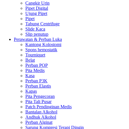
Cangkir Urin
Pipet Digital
Ujung Pipet
Pipet
Tabung Centrifuge
Slide Kaca
Slip penutup
Perawatan & Perban Luka
Kantong Kolostomi
Spons hemostatik
Tourniquet
Belat
Perban POP
Pita Medis
Kasa
Perban P3K
Perban Elastis
Kapas
Pita Pengecoran
Pita Tali Pusar
Patch Pendinginan Medis
Bantalan Alkohol
Andhuk Alkohol
Perban Alginat
Sarung Kompresi Terapi Dingin