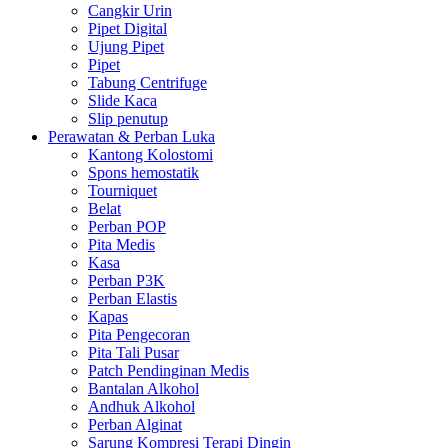
Cangkir Urin
Pipet Digital
Ujung Pipet
Pipet
Tabung Centrifuge
Slide Kaca
Slip penutup
Perawatan & Perban Luka
Kantong Kolostomi
Spons hemostatik
Tourniquet
Belat
Perban POP
Pita Medis
Kasa
Perban P3K
Perban Elastis
Kapas
Pita Pengecoran
Pita Tali Pusar
Patch Pendinginan Medis
Bantalan Alkohol
Andhuk Alkohol
Perban Alginat
Sarung Kompresi Terapi Dingin