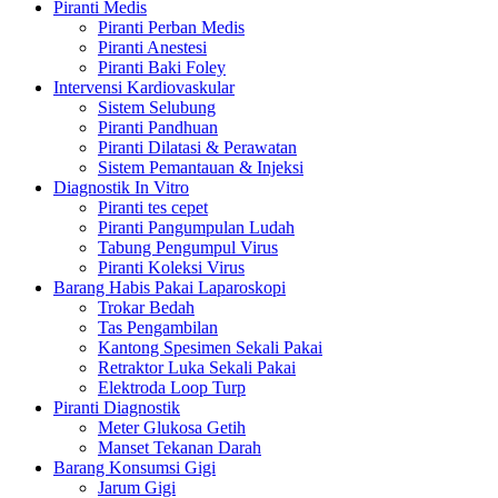
Piranti Medis
Piranti Perban Medis
Piranti Anestesi
Piranti Baki Foley
Intervensi Kardiovaskular
Sistem Selubung
Piranti Pandhuan
Piranti Dilatasi & Perawatan
Sistem Pemantauan & Injeksi
Diagnostik In Vitro
Piranti tes cepet
Piranti Pangumpulan Ludah
Tabung Pengumpul Virus
Piranti Koleksi Virus
Barang Habis Pakai Laparoskopi
Trokar Bedah
Tas Pengambilan
Kantong Spesimen Sekali Pakai
Retraktor Luka Sekali Pakai
Elektroda Loop Turp
Piranti Diagnostik
Meter Glukosa Getih
Manset Tekanan Darah
Barang Konsumsi Gigi
Jarum Gigi