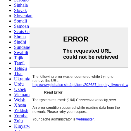
Sinhala
Slovak
Slovenian
Somali
Samoan
Scots Gaelic
Shona
Sindhi
Sundanese
Swahili
Tajik
Tamil
Telugu
Thai
Ukrainian
Urdu
Uzbek
Vietnamese
Welsh
Xhosa
Yiddish
Yoruba
Zulu
Kinyarwanda