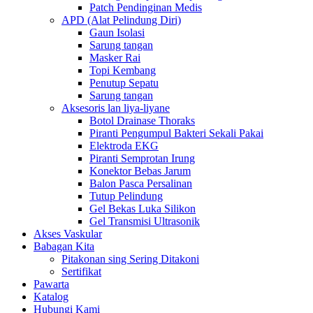
Patch Pendinginan Medis
APD (Alat Pelindung Diri)
Gaun Isolasi
Sarung tangan
Masker Rai
Topi Kembang
Penutup Sepatu
Sarung tangan
Aksesoris lan liya-liyane
Botol Drainase Thoraks
Piranti Pengumpul Bakteri Sekali Pakai
Elektroda EKG
Piranti Semprotan Irung
Konektor Bebas Jarum
Balon Pasca Persalinan
Tutup Pelindung
Gel Bekas Luka Silikon
Gel Transmisi Ultrasonik
Akses Vaskular
Babagan Kita
Pitakonan sing Sering Ditakoni
Sertifikat
Pawarta
Katalog
Hubungi Kami