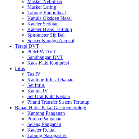
Masker Nebulizer
Masker Laring
Tabung Endorakeal
Kanula Oksigen Nasal
Kateter Sedotan
Kateter Hisap Tertutup
Spirometer Siji Bal
Spacer Kanggo Aerosol
Terapi DVT
POMPA DVT
Sandhangan DVT
Kaos Kaki Kompresi
Infus
Tas IV
Kantong Infus Tekanan
Set Infus
Kanula IV
Set Urat Kulit Kepala
Piranti Transfer Sistem Tertutup
Bahan Habis Pakai Gastroenterologi
Kantong Panganan
Pompa Panganan
Selang Panganan
Kateter Rektal
Tabung Nasogastrik