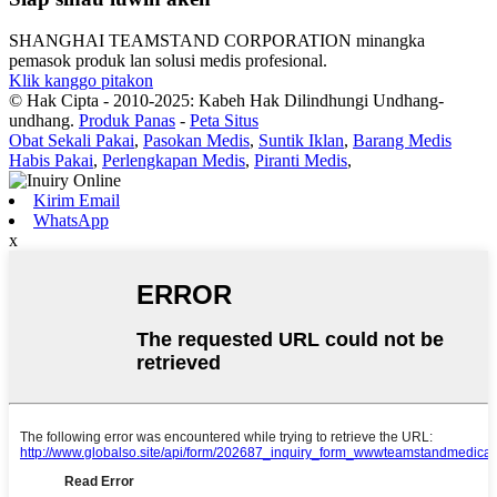
SHANGHAI TEAMSTAND CORPORATION minangka
pemasok produk lan solusi medis profesional.
Klik kanggo pitakon
© Hak Cipta - 2010-2025: Kabeh Hak Dilindhungi Undhang-
undhang.
Produk Panas
-
Peta Situs
Obat Sekali Pakai
,
Pasokan Medis
,
Suntik Iklan
,
Barang Medis
Habis Pakai
,
Perlengkapan Medis
,
Piranti Medis
,
Kirim Email
WhatsApp
x