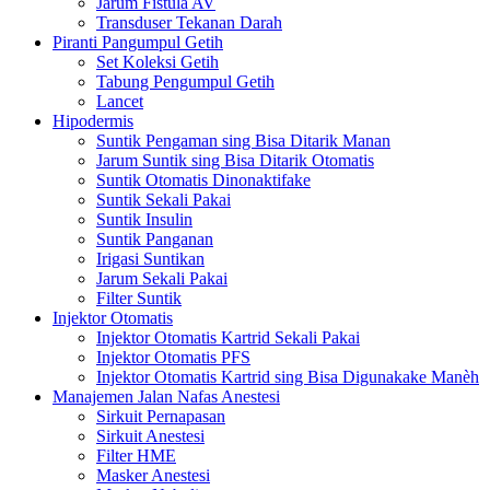
Jarum Fistula AV
Transduser Tekanan Darah
Piranti Pangumpul Getih
Set Koleksi Getih
Tabung Pengumpul Getih
Lancet
Hipodermis
Suntik Pengaman sing Bisa Ditarik Manan
Jarum Suntik sing Bisa Ditarik Otomatis
Suntik Otomatis Dinonaktifake
Suntik Sekali Pakai
Suntik Insulin
Suntik Panganan
Irigasi Suntikan
Jarum Sekali Pakai
Filter Suntik
Injektor Otomatis
Injektor Otomatis Kartrid Sekali Pakai
Injektor Otomatis PFS
Injektor Otomatis Kartrid sing Bisa Digunakake Manèh
Manajemen Jalan Nafas Anestesi
Sirkuit Pernapasan
Sirkuit Anestesi
Filter HME
Masker Anestesi