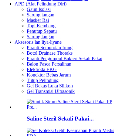
APD (Alat Pelindung Diri)
Gaun Isolasi
Sarung tangan
Masker Rai
Topi Kembang
Penutup Sepatu
Sarung tangan
Aksesoris lan liya-liyane
Piranti Semprotan Irung
Botol Drainase Thoraks
Piranti Pengumpul Bakteri Sekali Pakai
Balon Pasca Persalinan
Elektroda EKG
Konektor Bebas Jarum
Tutup Pelindung
Gel Bekas Luka Silikon
Gel Transmisi Ultrasonik
Saline Steril Sekali Pakai...