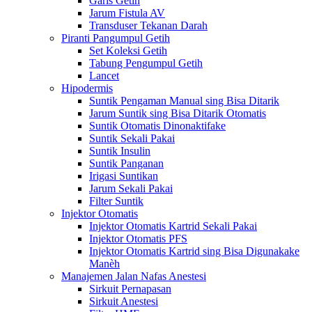
Garis Getih
Jarum Fistula AV
Transduser Tekanan Darah
Piranti Pangumpul Getih
Set Koleksi Getih
Tabung Pengumpul Getih
Lancet
Hipodermis
Suntik Pengaman Manual sing Bisa Ditarik
Jarum Suntik sing Bisa Ditarik Otomatis
Suntik Otomatis Dinonaktifake
Suntik Sekali Pakai
Suntik Insulin
Suntik Panganan
Irigasi Suntikan
Jarum Sekali Pakai
Filter Suntik
Injektor Otomatis
Injektor Otomatis Kartrid Sekali Pakai
Injektor Otomatis PFS
Injektor Otomatis Kartrid sing Bisa Digunakake
Manèh
Manajemen Jalan Nafas Anestesi
Sirkuit Pernapasan
Sirkuit Anestesi