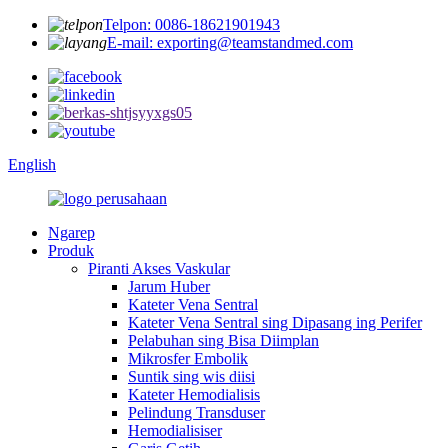
Telpon: 0086-18621901943
E-mail: exporting@teamstandmed.com
English
Ngarep
Produk
Piranti Akses Vaskular
Jarum Huber
Kateter Vena Sentral
Kateter Vena Sentral sing Dipasang ing Perifer
Pelabuhan sing Bisa Diimplan
Mikrosfer Embolik
Suntik sing wis diisi
Kateter Hemodialisis
Pelindung Transduser
Hemodialisiser