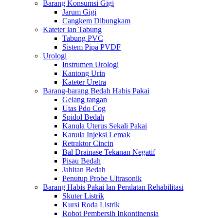
Barang Konsumsi Gigi
Jarum Gigi
Cangkem Dibungkam
Kateter lan Tabung
Tabung PVC
Sistem Pipa PVDF
Urologi
Instrumen Urologi
Kantong Urin
Kateter Uretra
Barang-barang Bedah Habis Pakai
Gelang tangan
Utas Pdo Cog
Spidol Bedah
Kanula Uterus Sekali Pakai
Kanula Injeksi Lemak
Retraktor Cincin
Bal Drainase Tekanan Negatif
Pisau Bedah
Jahitan Bedah
Penutup Probe Ultrasonik
Barang Habis Pakai lan Peralatan Rehabilitasi
Skuter Listrik
Kursi Roda Listrik
Robot Pembersih Inkontinensia