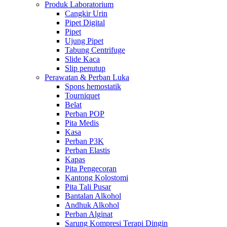
Produk Laboratorium
Cangkir Urin
Pipet Digital
Pipet
Ujung Pipet
Tabung Centrifuge
Slide Kaca
Slip penutup
Perawatan & Perban Luka
Spons hemostatik
Tourniquet
Belat
Perban POP
Pita Medis
Kasa
Perban P3K
Perban Elastis
Kapas
Pita Pengecoran
Kantong Kolostomi
Pita Tali Pusar
Bantalan Alkohol
Andhuk Alkohol
Perban Alginat
Sarung Kompresi Terapi Dingin