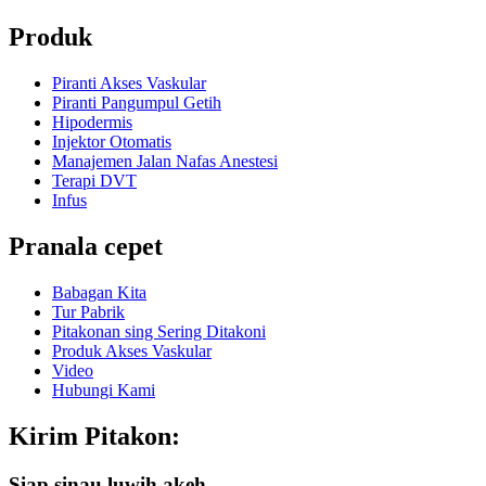
Produk
Piranti Akses Vaskular
Piranti Pangumpul Getih
Hipodermis
Injektor Otomatis
Manajemen Jalan Nafas Anestesi
Terapi DVT
Infus
Pranala cepet
Babagan Kita
Tur Pabrik
Pitakonan sing Sering Ditakoni
Produk Akses Vaskular
Video
Hubungi Kami
Kirim Pitakon:
Siap sinau luwih akeh