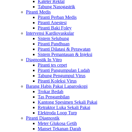
Kateter Rektal
Tabung Nasogastrik
Piranti Medis
Piranti Perban Medis
Piranti Anestesi
Piranti Baki Foley
Intervensi Kardiovaskular
Sistem Selubung
Piranti Pandhuan
Piranti Dilatasi & Perawatan
Sistem Pemantauan & Injeksi
Diagnostik In Vitro
Piranti tes cepet
Piranti Pangumpulan Ludah
Tabung Pengumpul Virus
Piranti Koleksi Virus
Barang Habis Pakai Laparoskopi
Trokar Bedah
Tas Pengambilan
Kantong Spesimen Sekali Pakai
Retraktor Luka Sekali Pakai
Elektroda Loop Turp
Piranti Diagnostik
Meter Glukosa Getih
Manset Tekanan Darah