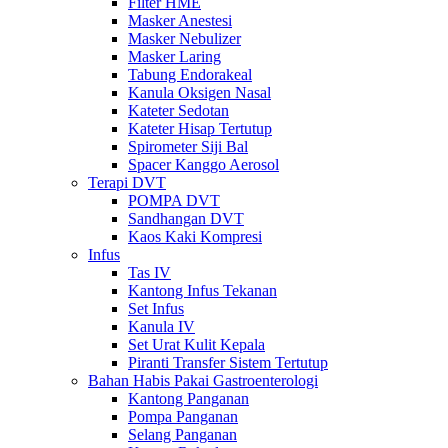
Filter HME
Masker Anestesi
Masker Nebulizer
Masker Laring
Tabung Endorakeal
Kanula Oksigen Nasal
Kateter Sedotan
Kateter Hisap Tertutup
Spirometer Siji Bal
Spacer Kanggo Aerosol
Terapi DVT
POMPA DVT
Sandhangan DVT
Kaos Kaki Kompresi
Infus
Tas IV
Kantong Infus Tekanan
Set Infus
Kanula IV
Set Urat Kulit Kepala
Piranti Transfer Sistem Tertutup
Bahan Habis Pakai Gastroenterologi
Kantong Panganan
Pompa Panganan
Selang Panganan