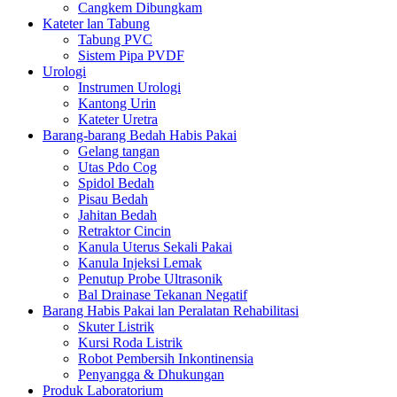
Cangkem Dibungkam
Kateter lan Tabung
Tabung PVC
Sistem Pipa PVDF
Urologi
Instrumen Urologi
Kantong Urin
Kateter Uretra
Barang-barang Bedah Habis Pakai
Gelang tangan
Utas Pdo Cog
Spidol Bedah
Pisau Bedah
Jahitan Bedah
Retraktor Cincin
Kanula Uterus Sekali Pakai
Kanula Injeksi Lemak
Penutup Probe Ultrasonik
Bal Drainase Tekanan Negatif
Barang Habis Pakai lan Peralatan Rehabilitasi
Skuter Listrik
Kursi Roda Listrik
Robot Pembersih Inkontinensia
Penyangga & Dhukungan
Produk Laboratorium