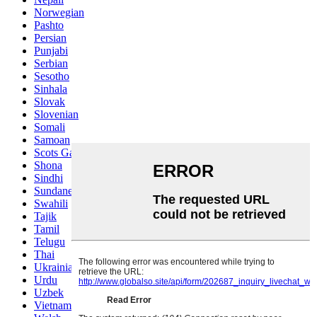
Norwegian
Pashto
Persian
Punjabi
Serbian
Sesotho
Sinhala
Slovak
Slovenian
Somali
Samoan
Scots Gaelic
Shona
Sindhi
Sundanese
Swahili
Tajik
Tamil
Telugu
Thai
Ukrainian
Urdu
Uzbek
Vietnamese