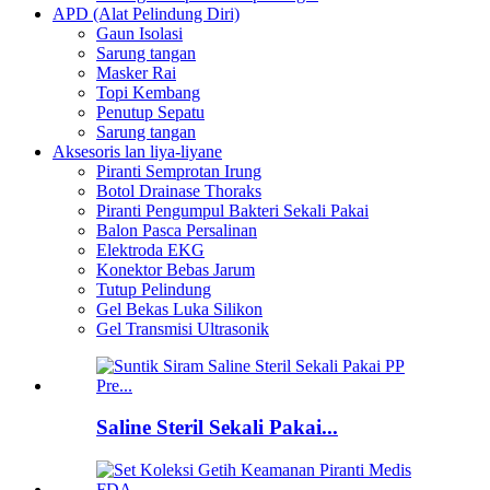
APD (Alat Pelindung Diri)
Gaun Isolasi
Sarung tangan
Masker Rai
Topi Kembang
Penutup Sepatu
Sarung tangan
Aksesoris lan liya-liyane
Piranti Semprotan Irung
Botol Drainase Thoraks
Piranti Pengumpul Bakteri Sekali Pakai
Balon Pasca Persalinan
Elektroda EKG
Konektor Bebas Jarum
Tutup Pelindung
Gel Bekas Luka Silikon
Gel Transmisi Ultrasonik
Saline Steril Sekali Pakai...