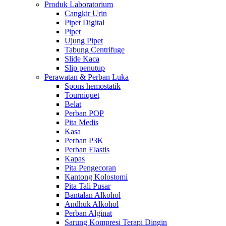
Produk Laboratorium
Cangkir Urin
Pipet Digital
Pipet
Ujung Pipet
Tabung Centrifuge
Slide Kaca
Slip penutup
Perawatan & Perban Luka
Spons hemostatik
Tourniquet
Belat
Perban POP
Pita Medis
Kasa
Perban P3K
Perban Elastis
Kapas
Pita Pengecoran
Kantong Kolostomi
Pita Tali Pusar
Bantalan Alkohol
Andhuk Alkohol
Perban Alginat
Sarung Kompresi Terapi Dingin