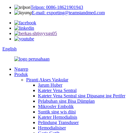
Telpon: 0086-18621901943
E-mail: exporting@teamstandmed.com
English
Ngarep
Produk
Piranti Akses Vaskular
Jarum Huber
Kateter Vena Sentral
Kateter Vena Sentral sing Dipasang ing Perifer
Pelabuhan sing Bisa Diimplan
Mikrosfer Embolik
Suntik sing wis diisi
Kateter Hemodialisis
Pelindung Transduser
Hemodialisiser