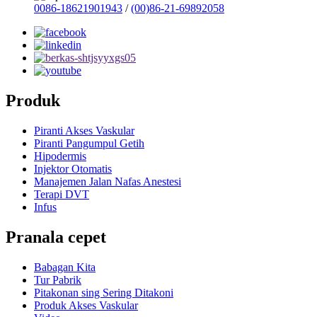
0086-18621901943
/
(00)86-21-69892058
Produk
Piranti Akses Vaskular
Piranti Pangumpul Getih
Hipodermis
Injektor Otomatis
Manajemen Jalan Nafas Anestesi
Terapi DVT
Infus
Pranala cepet
Babagan Kita
Tur Pabrik
Pitakonan sing Sering Ditakoni
Produk Akses Vaskular