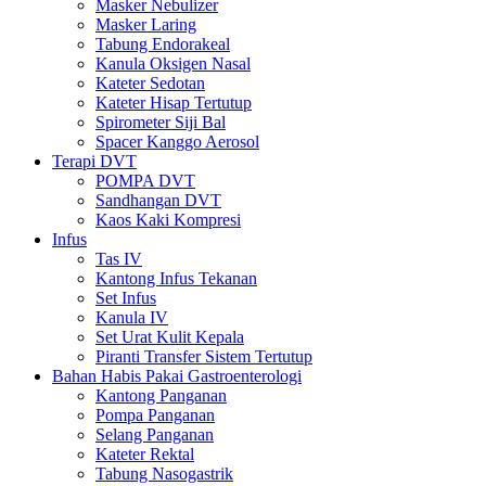
Masker Nebulizer
Masker Laring
Tabung Endorakeal
Kanula Oksigen Nasal
Kateter Sedotan
Kateter Hisap Tertutup
Spirometer Siji Bal
Spacer Kanggo Aerosol
Terapi DVT
POMPA DVT
Sandhangan DVT
Kaos Kaki Kompresi
Infus
Tas IV
Kantong Infus Tekanan
Set Infus
Kanula IV
Set Urat Kulit Kepala
Piranti Transfer Sistem Tertutup
Bahan Habis Pakai Gastroenterologi
Kantong Panganan
Pompa Panganan
Selang Panganan
Kateter Rektal
Tabung Nasogastrik