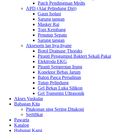
Patch Pendinginan Medis
APD (Alat Pelindung Diri)
Gaun Isolasi
Sarung tangan
Masker Rai
Topi Kembang
Penutup Sepatu
Sarung tangan
Aksesoris lan liya-liyane
Botol Drainase Thoraks
Piranti Pengumpul Bakteri Sekali Pakai
Elektroda EKG
Piranti Semprotan Irung
Konektor Bebas Jarum
Balon Pasca Persalinan
Tutup Pelindung
Gel Bekas Luka Silikon
Gel Transmisi Ultrasonik
Akses Vaskular
Babagan Kita
Pitakonan sing Sering Ditakoni
Sertifikat
Pawarta
Katalog
Hubungi Kami