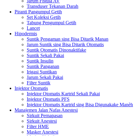
Jarum Fistula AV
Transduser Tekanan Darah
Piranti Pangumpul Getih
Set Koleksi Getih
Tabung Pengumpul Getih
Lancet
Hipodermis
Suntik Pengaman sing Bisa Ditarik Manan
Jarum Suntik sing Bisa Ditarik Otomatis
Suntik Otomatis Dinonaktifake
Suntik Sekali Pakai
Suntik Insulin
Suntik Panganan
Irigasi Suntikan
Jarum Sekali Pakai
Filter Suntik
Injektor Otomatis
Injektor Otomatis Kartrid Sekali Pakai
Injektor Otomatis PFS
Injektor Otomatis Kartrid sing Bisa Digunakake Manèh
Manajemen Jalan Nafas Anestesi
Sirkuit Pernapasan
Sirkuit Anestesi
Filter HME
Masker Anestesi