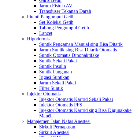
Garis Getih
Jarum Fistula AV
Transduser Tekanan Darah
Piranti Pangumpul Getih
Set Koleksi Getih
Tabung Pengumpul Getih
Lancet
Hipodermis
Suntik Pengaman Manual sing Bisa Ditarik
Jarum Suntik sing Bisa Ditarik Otomatis
Suntik Otomatis Dinonaktifake
Suntik Sekali Pakai
Suntik Insulin
Suntik Panganan
Irigasi Suntikan
Jarum Sekali Pakai
Filter Suntik
Injektor Otomatis
Injektor Otomatis Kartrid Sekali Pakai
Injektor Otomatis PFS
Injektor Otomatis Kartrid sing Bisa Digunakake
Manèh
Manajemen Jalan Nafas Anestesi
Sirkuit Pernapasan
Sirkuit Anestesi