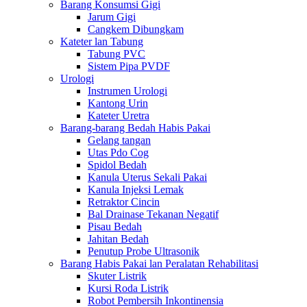
Barang Konsumsi Gigi
Jarum Gigi
Cangkem Dibungkam
Kateter lan Tabung
Tabung PVC
Sistem Pipa PVDF
Urologi
Instrumen Urologi
Kantong Urin
Kateter Uretra
Barang-barang Bedah Habis Pakai
Gelang tangan
Utas Pdo Cog
Spidol Bedah
Kanula Uterus Sekali Pakai
Kanula Injeksi Lemak
Retraktor Cincin
Bal Drainase Tekanan Negatif
Pisau Bedah
Jahitan Bedah
Penutup Probe Ultrasonik
Barang Habis Pakai lan Peralatan Rehabilitasi
Skuter Listrik
Kursi Roda Listrik
Robot Pembersih Inkontinensia