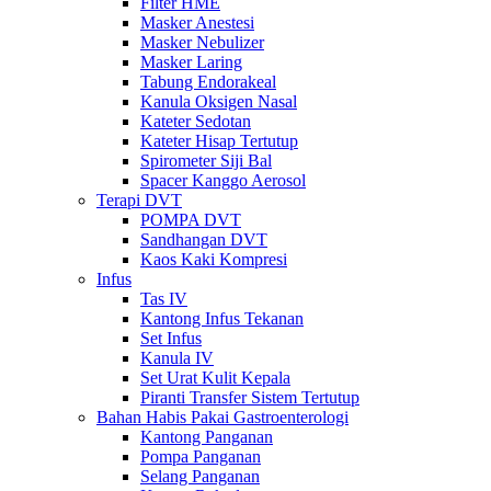
Filter HME
Masker Anestesi
Masker Nebulizer
Masker Laring
Tabung Endorakeal
Kanula Oksigen Nasal
Kateter Sedotan
Kateter Hisap Tertutup
Spirometer Siji Bal
Spacer Kanggo Aerosol
Terapi DVT
POMPA DVT
Sandhangan DVT
Kaos Kaki Kompresi
Infus
Tas IV
Kantong Infus Tekanan
Set Infus
Kanula IV
Set Urat Kulit Kepala
Piranti Transfer Sistem Tertutup
Bahan Habis Pakai Gastroenterologi
Kantong Panganan
Pompa Panganan
Selang Panganan