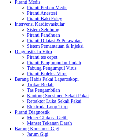
Piranti Medis
Piranti Perban Medis
Piranti Anestesi
Piranti Baki Foley
Intervensi Kardiovaskular
Sistem Selubung
Piranti Pandhuan
Piranti Dilatasi & Perawatan
Sistem Pemantauan & Injeksi
Diagnostik In Vitro
Piranti tes cepet
Piranti Pangumpulan Ludah
Tabung Pengumpul Virus
Piranti Koleksi Virus
Barang Habis Pakai Laparoskopi
Trokar Bedah
Tas Pengambilan
Kantong Spesimen Sekali Pakai
Retraktor Luka Sekali Pakai
Elektroda Loop Turp
Piranti Diagnostik
Meter Glukosa Getih
Manset Tekanan Darah
Barang Konsumsi Gigi
Jarum Gigi