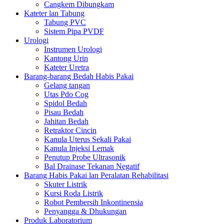
Cangkem Dibungkam
Kateter lan Tabung
Tabung PVC
Sistem Pipa PVDF
Urologi
Instrumen Urologi
Kantong Urin
Kateter Uretra
Barang-barang Bedah Habis Pakai
Gelang tangan
Utas Pdo Cog
Spidol Bedah
Pisau Bedah
Jahitan Bedah
Retraktor Cincin
Kanula Uterus Sekali Pakai
Kanula Injeksi Lemak
Penutup Probe Ultrasonik
Bal Drainase Tekanan Negatif
Barang Habis Pakai lan Peralatan Rehabilitasi
Skuter Listrik
Kursi Roda Listrik
Robot Pembersih Inkontinensia
Penyangga & Dhukungan
Produk Laboratorium