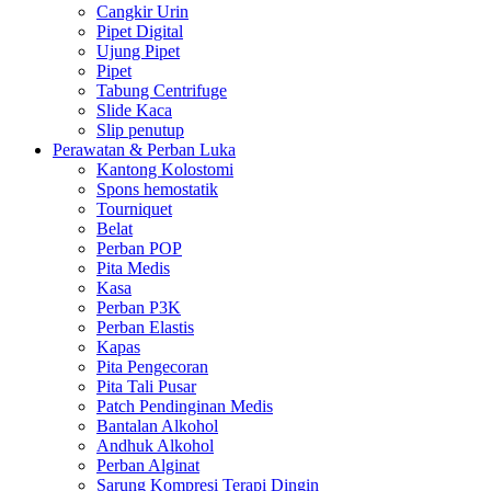
Cangkir Urin
Pipet Digital
Ujung Pipet
Pipet
Tabung Centrifuge
Slide Kaca
Slip penutup
Perawatan & Perban Luka
Kantong Kolostomi
Spons hemostatik
Tourniquet
Belat
Perban POP
Pita Medis
Kasa
Perban P3K
Perban Elastis
Kapas
Pita Pengecoran
Pita Tali Pusar
Patch Pendinginan Medis
Bantalan Alkohol
Andhuk Alkohol
Perban Alginat
Sarung Kompresi Terapi Dingin