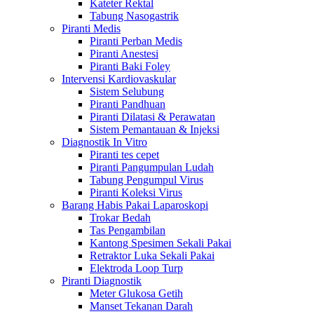
Kateter Rektal
Tabung Nasogastrik
Piranti Medis
Piranti Perban Medis
Piranti Anestesi
Piranti Baki Foley
Intervensi Kardiovaskular
Sistem Selubung
Piranti Pandhuan
Piranti Dilatasi & Perawatan
Sistem Pemantauan & Injeksi
Diagnostik In Vitro
Piranti tes cepet
Piranti Pangumpulan Ludah
Tabung Pengumpul Virus
Piranti Koleksi Virus
Barang Habis Pakai Laparoskopi
Trokar Bedah
Tas Pengambilan
Kantong Spesimen Sekali Pakai
Retraktor Luka Sekali Pakai
Elektroda Loop Turp
Piranti Diagnostik
Meter Glukosa Getih
Manset Tekanan Darah