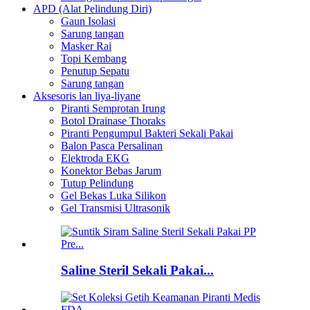
APD (Alat Pelindung Diri)
Gaun Isolasi
Sarung tangan
Masker Rai
Topi Kembang
Penutup Sepatu
Sarung tangan
Aksesoris lan liya-liyane
Piranti Semprotan Irung
Botol Drainase Thoraks
Piranti Pengumpul Bakteri Sekali Pakai
Balon Pasca Persalinan
Elektroda EKG
Konektor Bebas Jarum
Tutup Pelindung
Gel Bekas Luka Silikon
Gel Transmisi Ultrasonik
Saline Steril Sekali Pakai...