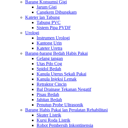
Barang Konsumsi Gigi
Jarum Gigi
Cangkem Dibungkam
Kateter lan Tabung
Tabung PVC
Sistem Pipa PVDF
Urologi
Instrumen Urologi
Kantong Urin
Kateter Uretra
Barang-barang Bedah Habis Pakai
Gelang tangan
Utas Pdo Cog
Spidol Bedah
Kanula Uterus Sekali Pakai
Kanula Injeksi Lemak
Retraktor Cincin
Bal Drainase Tekanan Negatif
Pisau Bedah
Jahitan Bedah
Penutup Probe Ultrasonik
Barang Habis Pakai lan Peralatan Rehabilitasi
Skuter Listrik
Kursi Roda Listrik
Robot Pembersih Inkontinensia