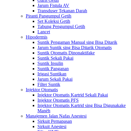
Garis Getih
Jarum Fistula AV
Transduser Tekanan Darah
Piranti Pangumpul Getih
Set Koleksi Getih
Tabung Pengumpul Getih
Lancet
Hipodermis
Suntik Pengaman Manual sing Bisa Ditarik
Jarum Suntik sing Bisa Ditarik Otomatis
Suntik Otomatis Dinonaktifake
Suntik Sekali Pakai
Suntik Insulin
Suntik Panganan
Irigasi Suntikan
Jarum Sekali Pakai
Filter Suntik
Injektor Otomatis
Injektor Otomatis Kartrid Sekali Pakai
Injektor Otomatis PFS
Injektor Otomatis Kartrid sing Bisa Digunakake
Manèh
Manajemen Jalan Nafas Anestesi
Sirkuit Pernapasan
Sirkuit Anestesi