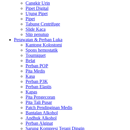
Cangkir Urin
Pipet Digital
Ujung Pipet
Pipet
Tabung Centrifuge
Slide Kaca
Slip penutup
Perawatan & Perban Luka
Kantong Kolostomi
Spons hemostatik
Tourniquet
Belat
Perban POP
Pita Medis
Kasa
Perban P3K
Perban Elastis
Kapas
Pita Pengecoran
Pita Tali Pusar
Patch Pendinginan Medis
Bantalan Alkohol
Andhuk Alkohol
Perban Alginat
Sarung Kompresi Terapi Dingin