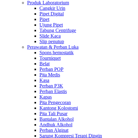
Produk Laboratorium
Cangkir Urin
Pipet Digital
Pipet
Ujung Pipet
Tabung Centrifuge
Slide Kaca
Slip penutup
Perawatan & Perban Luka
Spons hemostatik
Tourniquet
Belat
Perban POP
Pita Medis
Kasa
Perban P3K
Perban Elastis
Kapas
Pita Pengecoran
Kantong Kolostomi
Pita Tali Pusar
Bantalan Alkohol
Andhuk Alkohol
Perban Alginat
Sarung Kompresi Terapi Dingin