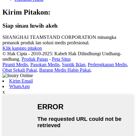
Kirim Pitakon:
Siap sinau luwih akeh
SHANGHAI TEAMSTAND CORPORATION minangka
pemasok produk lan solusi medis profesional.
Klik kanggo pitakon
© Hak Cipta - 2010-2025: Kabeh Hak Dilindhungi Undhang-
undhang.
Produk Panas
-
Peta Situs
Piranti Medis
,
Pasokan Medis
,
Suntik Iklan
,
Perlengkapan Medis
,
Obat Sekali Pakai
,
Barang Medis Habis Pakai
,
Kirim Email
WhatsApp
x