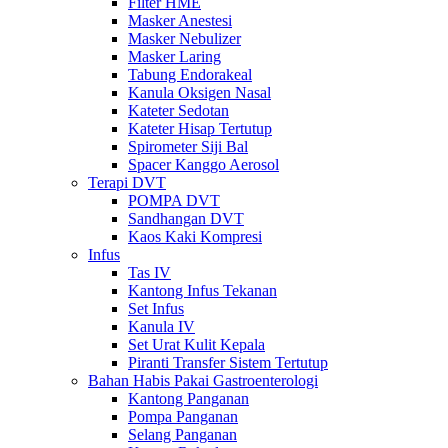
Filter HME
Masker Anestesi
Masker Nebulizer
Masker Laring
Tabung Endorakeal
Kanula Oksigen Nasal
Kateter Sedotan
Kateter Hisap Tertutup
Spirometer Siji Bal
Spacer Kanggo Aerosol
Terapi DVT
POMPA DVT
Sandhangan DVT
Kaos Kaki Kompresi
Infus
Tas IV
Kantong Infus Tekanan
Set Infus
Kanula IV
Set Urat Kulit Kepala
Piranti Transfer Sistem Tertutup
Bahan Habis Pakai Gastroenterologi
Kantong Panganan
Pompa Panganan
Selang Panganan