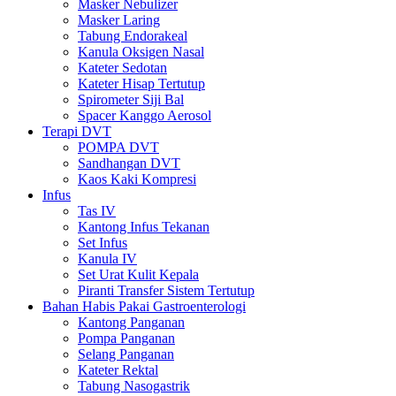
Masker Nebulizer
Masker Laring
Tabung Endorakeal
Kanula Oksigen Nasal
Kateter Sedotan
Kateter Hisap Tertutup
Spirometer Siji Bal
Spacer Kanggo Aerosol
Terapi DVT
POMPA DVT
Sandhangan DVT
Kaos Kaki Kompresi
Infus
Tas IV
Kantong Infus Tekanan
Set Infus
Kanula IV
Set Urat Kulit Kepala
Piranti Transfer Sistem Tertutup
Bahan Habis Pakai Gastroenterologi
Kantong Panganan
Pompa Panganan
Selang Panganan
Kateter Rektal
Tabung Nasogastrik