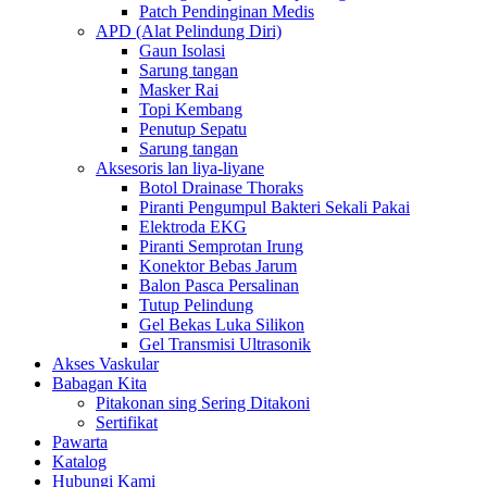
Patch Pendinginan Medis
APD (Alat Pelindung Diri)
Gaun Isolasi
Sarung tangan
Masker Rai
Topi Kembang
Penutup Sepatu
Sarung tangan
Aksesoris lan liya-liyane
Botol Drainase Thoraks
Piranti Pengumpul Bakteri Sekali Pakai
Elektroda EKG
Piranti Semprotan Irung
Konektor Bebas Jarum
Balon Pasca Persalinan
Tutup Pelindung
Gel Bekas Luka Silikon
Gel Transmisi Ultrasonik
Akses Vaskular
Babagan Kita
Pitakonan sing Sering Ditakoni
Sertifikat
Pawarta
Katalog
Hubungi Kami