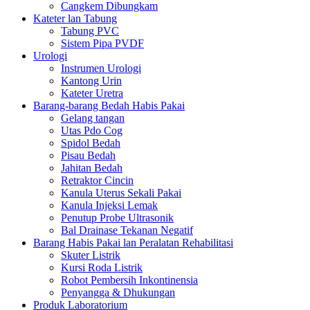
Cangkem Dibungkam
Kateter lan Tabung
Tabung PVC
Sistem Pipa PVDF
Urologi
Instrumen Urologi
Kantong Urin
Kateter Uretra
Barang-barang Bedah Habis Pakai
Gelang tangan
Utas Pdo Cog
Spidol Bedah
Pisau Bedah
Jahitan Bedah
Retraktor Cincin
Kanula Uterus Sekali Pakai
Kanula Injeksi Lemak
Penutup Probe Ultrasonik
Bal Drainase Tekanan Negatif
Barang Habis Pakai lan Peralatan Rehabilitasi
Skuter Listrik
Kursi Roda Listrik
Robot Pembersih Inkontinensia
Penyangga & Dhukungan
Produk Laboratorium