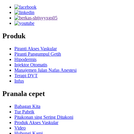
Produk
Piranti Akses Vaskular
Piranti Pangumpul Getih
Hipodermis
Injektor Otomatis
Manajemen Jalan Nafas Anestesi
Terapi DVT
Infus
Pranala cepet
Babagan Kita
Tur Pabrik
Pitakonan sing Sering Ditakoni
Produk Akses Vaskular
Video
Hubungi Kami