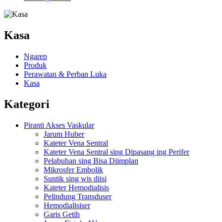
Kasa
Ngarep
Produk
Perawatan & Perban Luka
Kasa
Kategori
Piranti Akses Vaskular
Jarum Huber
Kateter Vena Sentral
Kateter Vena Sentral sing Dipasang ing Perifer
Pelabuhan sing Bisa Diimplan
Mikrosfer Embolik
Suntik sing wis diisi
Kateter Hemodialisis
Pelindung Transduser
Hemodialisiser
Garis Getih