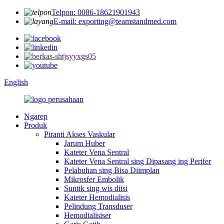
Telpon: 0086-18621901943
E-mail: exporting@teamstandmed.com
English
Ngarep
Produk
Piranti Akses Vaskular
Jarum Huber
Kateter Vena Sentral
Kateter Vena Sentral sing Dipasang ing Perifer
Pelabuhan sing Bisa Diimplan
Mikrosfer Embolik
Suntik sing wis diisi
Kateter Hemodialisis
Pelindung Transduser
Hemodialisiser