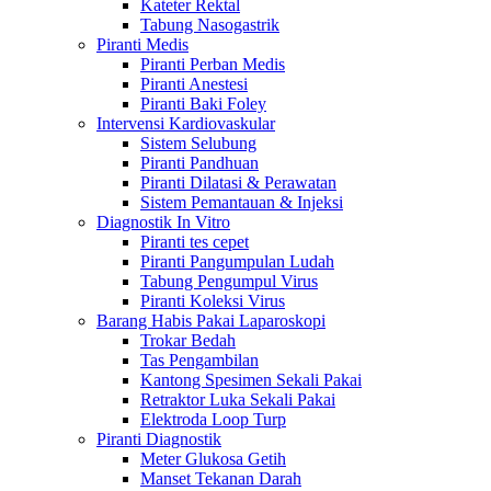
Kateter Rektal
Tabung Nasogastrik
Piranti Medis
Piranti Perban Medis
Piranti Anestesi
Piranti Baki Foley
Intervensi Kardiovaskular
Sistem Selubung
Piranti Pandhuan
Piranti Dilatasi & Perawatan
Sistem Pemantauan & Injeksi
Diagnostik In Vitro
Piranti tes cepet
Piranti Pangumpulan Ludah
Tabung Pengumpul Virus
Piranti Koleksi Virus
Barang Habis Pakai Laparoskopi
Trokar Bedah
Tas Pengambilan
Kantong Spesimen Sekali Pakai
Retraktor Luka Sekali Pakai
Elektroda Loop Turp
Piranti Diagnostik
Meter Glukosa Getih
Manset Tekanan Darah