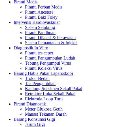
Piranti Medis
Piranti Perban Medis
Piranti Anestesi
Piranti Baki Foley
Intervensi Kardiovaskular
Sistem Selubung
Piranti Pandhuan
Piranti Dilatasi & Perawatan
Sistem Pemantauan & Injeksi
Diagnostik In Vitro
Piranti tes cepet
Piranti Pangumpulan Ludah
Tabung Pengumpul Virus
Piranti Koleksi Virus
Barang Habis Pakai Laparoskopi
Trokar Bedah
Tas Pengambilan
Kantong Spesimen Sekali Pakai
Retraktor Luka Sekali Pakai
Elektroda Loop Turp
Piranti Diagnostik
Meter Glukosa Getih
Manset Tekanan Darah
Barang Konsumsi Gigi
Jarum Gigi