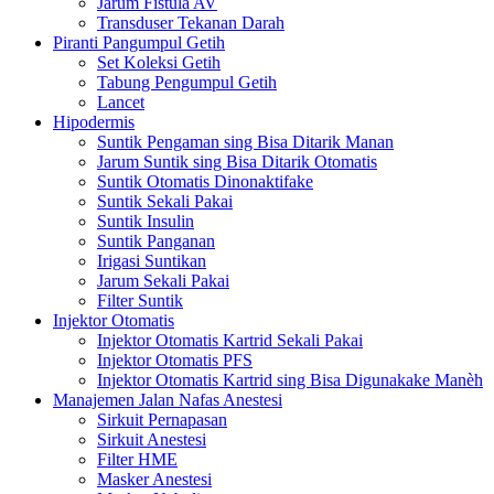
Jarum Fistula AV
Transduser Tekanan Darah
Piranti Pangumpul Getih
Set Koleksi Getih
Tabung Pengumpul Getih
Lancet
Hipodermis
Suntik Pengaman sing Bisa Ditarik Manan
Jarum Suntik sing Bisa Ditarik Otomatis
Suntik Otomatis Dinonaktifake
Suntik Sekali Pakai
Suntik Insulin
Suntik Panganan
Irigasi Suntikan
Jarum Sekali Pakai
Filter Suntik
Injektor Otomatis
Injektor Otomatis Kartrid Sekali Pakai
Injektor Otomatis PFS
Injektor Otomatis Kartrid sing Bisa Digunakake Manèh
Manajemen Jalan Nafas Anestesi
Sirkuit Pernapasan
Sirkuit Anestesi
Filter HME
Masker Anestesi