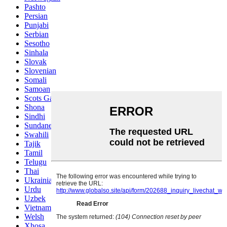
Pashto
Persian
Punjabi
Serbian
Sesotho
Sinhala
Slovak
Slovenian
Somali
Samoan
Scots Gaelic
Shona
Sindhi
Sundanese
Swahili
Tajik
Tamil
Telugu
Thai
Ukrainian
Urdu
Uzbek
Vietnamese
Welsh
Xhosa