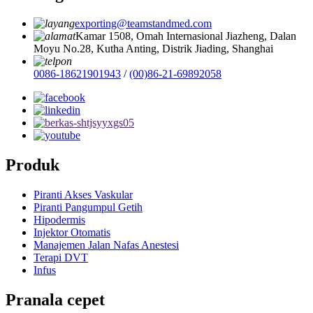
exporting@teamstandmed.com
Kamar 1508, Omah Internasional Jiazheng, Dalan
Moyu No.28, Kutha Anting, Distrik Jiading, Shanghai
0086-18621901943
/
(00)86-21-69892058
Produk
Piranti Akses Vaskular
Piranti Pangumpul Getih
Hipodermis
Injektor Otomatis
Manajemen Jalan Nafas Anestesi
Terapi DVT
Infus
Pranala cepet