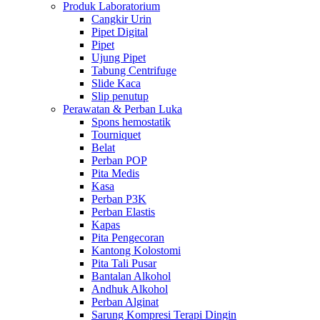
Produk Laboratorium
Cangkir Urin
Pipet Digital
Pipet
Ujung Pipet
Tabung Centrifuge
Slide Kaca
Slip penutup
Perawatan & Perban Luka
Spons hemostatik
Tourniquet
Belat
Perban POP
Pita Medis
Kasa
Perban P3K
Perban Elastis
Kapas
Pita Pengecoran
Kantong Kolostomi
Pita Tali Pusar
Bantalan Alkohol
Andhuk Alkohol
Perban Alginat
Sarung Kompresi Terapi Dingin