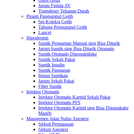
Garis Getih
Jarum Fistula AV
Transduser Tekanan Darah
Piranti Pangumpul Getih
Set Koleksi Getih
Tabung Pengumpul Getih
Lancet
Hipodermis
Suntik Pengaman Manual sing Bisa Ditarik
Jarum Suntik sing Bisa Ditarik Otomatis
Suntik Otomatis Dinonaktifake
Suntik Sekali Pakai
Suntik Insulin
Suntik Panganan
Irigasi Suntikan
Jarum Sekali Pakai
Filter Suntik
Injektor Otomatis
Injektor Otomatis Kartrid Sekali Pakai
Injektor Otomatis PFS
Injektor Otomatis Kartrid sing Bisa Digunakake
Manèh
Manajemen Jalan Nafas Anestesi
Sirkuit Pernapasan
Sirkuit Anestesi