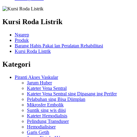
Kursi Roda Listrik
Ngarep
Produk
Barang Habis Pakai lan Peralatan Rehabilitasi
Kursi Roda Listrik
Kategori
Piranti Akses Vaskular
Jarum Huber
Kateter Vena Sentral
Kateter Vena Sentral sing Dipasang ing Perifer
Pelabuhan sing Bisa Diimplan
Mikrosfer Embolik
Suntik sing wis diisi
Kateter Hemodialisis
Pelindung Transduser
Hemodialisiser
Garis Getih