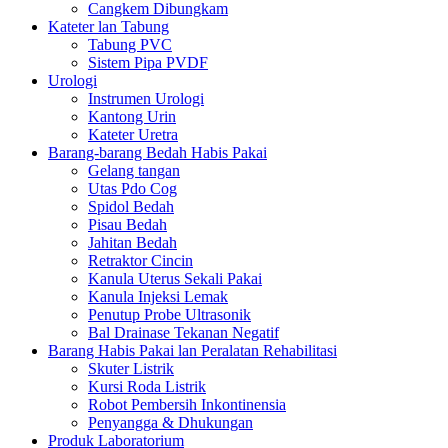
Cangkem Dibungkam
Kateter lan Tabung
Tabung PVC
Sistem Pipa PVDF
Urologi
Instrumen Urologi
Kantong Urin
Kateter Uretra
Barang-barang Bedah Habis Pakai
Gelang tangan
Utas Pdo Cog
Spidol Bedah
Pisau Bedah
Jahitan Bedah
Retraktor Cincin
Kanula Uterus Sekali Pakai
Kanula Injeksi Lemak
Penutup Probe Ultrasonik
Bal Drainase Tekanan Negatif
Barang Habis Pakai lan Peralatan Rehabilitasi
Skuter Listrik
Kursi Roda Listrik
Robot Pembersih Inkontinensia
Penyangga & Dhukungan
Produk Laboratorium