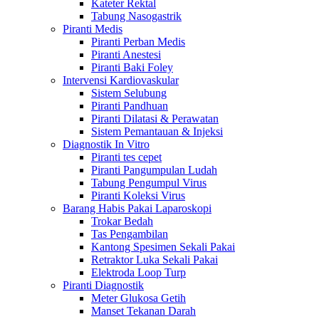
Kateter Rektal
Tabung Nasogastrik
Piranti Medis
Piranti Perban Medis
Piranti Anestesi
Piranti Baki Foley
Intervensi Kardiovaskular
Sistem Selubung
Piranti Pandhuan
Piranti Dilatasi & Perawatan
Sistem Pemantauan & Injeksi
Diagnostik In Vitro
Piranti tes cepet
Piranti Pangumpulan Ludah
Tabung Pengumpul Virus
Piranti Koleksi Virus
Barang Habis Pakai Laparoskopi
Trokar Bedah
Tas Pengambilan
Kantong Spesimen Sekali Pakai
Retraktor Luka Sekali Pakai
Elektroda Loop Turp
Piranti Diagnostik
Meter Glukosa Getih
Manset Tekanan Darah