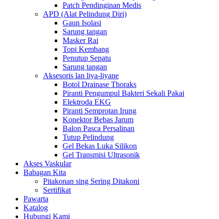
Patch Pendinginan Medis
APD (Alat Pelindung Diri)
Gaun Isolasi
Sarung tangan
Masker Rai
Topi Kembang
Penutup Sepatu
Sarung tangan
Aksesoris lan liya-liyane
Botol Drainase Thoraks
Piranti Pengumpul Bakteri Sekali Pakai
Elektroda EKG
Piranti Semprotan Irung
Konektor Bebas Jarum
Balon Pasca Persalinan
Tutup Pelindung
Gel Bekas Luka Silikon
Gel Transmisi Ultrasonik
Akses Vaskular
Babagan Kita
Pitakonan sing Sering Ditakoni
Sertifikat
Pawarta
Katalog
Hubungi Kami