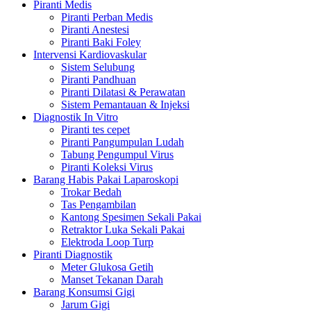
Piranti Medis
Piranti Perban Medis
Piranti Anestesi
Piranti Baki Foley
Intervensi Kardiovaskular
Sistem Selubung
Piranti Pandhuan
Piranti Dilatasi & Perawatan
Sistem Pemantauan & Injeksi
Diagnostik In Vitro
Piranti tes cepet
Piranti Pangumpulan Ludah
Tabung Pengumpul Virus
Piranti Koleksi Virus
Barang Habis Pakai Laparoskopi
Trokar Bedah
Tas Pengambilan
Kantong Spesimen Sekali Pakai
Retraktor Luka Sekali Pakai
Elektroda Loop Turp
Piranti Diagnostik
Meter Glukosa Getih
Manset Tekanan Darah
Barang Konsumsi Gigi
Jarum Gigi