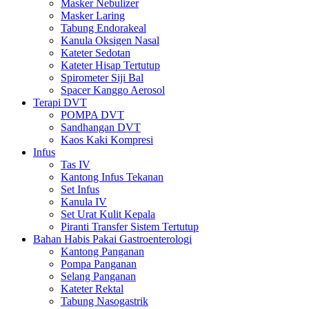
Masker Nebulizer
Masker Laring
Tabung Endorakeal
Kanula Oksigen Nasal
Kateter Sedotan
Kateter Hisap Tertutup
Spirometer Siji Bal
Spacer Kanggo Aerosol
Terapi DVT
POMPA DVT
Sandhangan DVT
Kaos Kaki Kompresi
Infus
Tas IV
Kantong Infus Tekanan
Set Infus
Kanula IV
Set Urat Kulit Kepala
Piranti Transfer Sistem Tertutup
Bahan Habis Pakai Gastroenterologi
Kantong Panganan
Pompa Panganan
Selang Panganan
Kateter Rektal
Tabung Nasogastrik