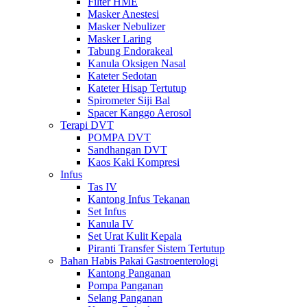
Filter HME
Masker Anestesi
Masker Nebulizer
Masker Laring
Tabung Endorakeal
Kanula Oksigen Nasal
Kateter Sedotan
Kateter Hisap Tertutup
Spirometer Siji Bal
Spacer Kanggo Aerosol
Terapi DVT
POMPA DVT
Sandhangan DVT
Kaos Kaki Kompresi
Infus
Tas IV
Kantong Infus Tekanan
Set Infus
Kanula IV
Set Urat Kulit Kepala
Piranti Transfer Sistem Tertutup
Bahan Habis Pakai Gastroenterologi
Kantong Panganan
Pompa Panganan
Selang Panganan