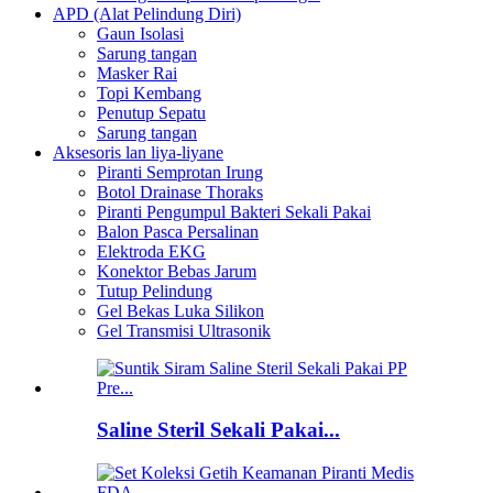
APD (Alat Pelindung Diri)
Gaun Isolasi
Sarung tangan
Masker Rai
Topi Kembang
Penutup Sepatu
Sarung tangan
Aksesoris lan liya-liyane
Piranti Semprotan Irung
Botol Drainase Thoraks
Piranti Pengumpul Bakteri Sekali Pakai
Balon Pasca Persalinan
Elektroda EKG
Konektor Bebas Jarum
Tutup Pelindung
Gel Bekas Luka Silikon
Gel Transmisi Ultrasonik
Saline Steril Sekali Pakai...