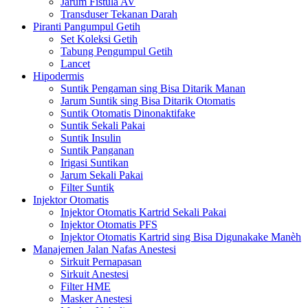
Jarum Fistula AV
Transduser Tekanan Darah
Piranti Pangumpul Getih
Set Koleksi Getih
Tabung Pengumpul Getih
Lancet
Hipodermis
Suntik Pengaman sing Bisa Ditarik Manan
Jarum Suntik sing Bisa Ditarik Otomatis
Suntik Otomatis Dinonaktifake
Suntik Sekali Pakai
Suntik Insulin
Suntik Panganan
Irigasi Suntikan
Jarum Sekali Pakai
Filter Suntik
Injektor Otomatis
Injektor Otomatis Kartrid Sekali Pakai
Injektor Otomatis PFS
Injektor Otomatis Kartrid sing Bisa Digunakake Manèh
Manajemen Jalan Nafas Anestesi
Sirkuit Pernapasan
Sirkuit Anestesi
Filter HME
Masker Anestesi