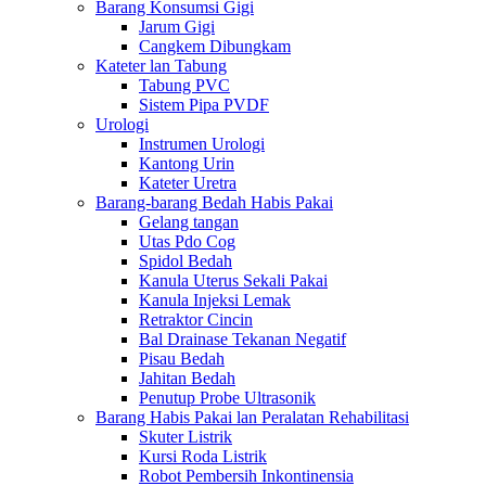
Barang Konsumsi Gigi
Jarum Gigi
Cangkem Dibungkam
Kateter lan Tabung
Tabung PVC
Sistem Pipa PVDF
Urologi
Instrumen Urologi
Kantong Urin
Kateter Uretra
Barang-barang Bedah Habis Pakai
Gelang tangan
Utas Pdo Cog
Spidol Bedah
Kanula Uterus Sekali Pakai
Kanula Injeksi Lemak
Retraktor Cincin
Bal Drainase Tekanan Negatif
Pisau Bedah
Jahitan Bedah
Penutup Probe Ultrasonik
Barang Habis Pakai lan Peralatan Rehabilitasi
Skuter Listrik
Kursi Roda Listrik
Robot Pembersih Inkontinensia