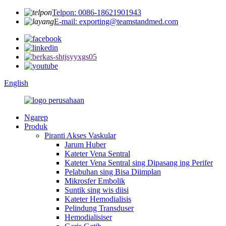
Telpon: 0086-18621901943
E-mail: exporting@teamstandmed.com
English
Ngarep
Produk
Piranti Akses Vaskular
Jarum Huber
Kateter Vena Sentral
Kateter Vena Sentral sing Dipasang ing Perifer
Pelabuhan sing Bisa Diimplan
Mikrosfer Embolik
Suntik sing wis diisi
Kateter Hemodialisis
Pelindung Transduser
Hemodialisiser