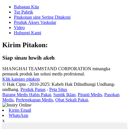
Babagan Kita
Tur Pabrik
Pitakonan sing Sering Ditakoni
Produk Akses Vaskular
Video
Hubungi Kami
Kirim Pitakon:
Siap sinau luwih akeh
SHANGHAI TEAMSTAND CORPORATION minangka
pemasok produk lan solusi medis profesional.
Klik kanggo pitakon
© Hak Cipta - 2010-2025: Kabeh Hak Dilindhungi Undhang-
undhang.
Produk Panas
-
Peta Situs
Barang Medis Habis Pakai
,
Suntik Iklan
,
Piranti Medis
,
Pasokan
Medis
,
Perlengkapan Medis
,
Obat Sekali Pakai
,
Kirim Email
WhatsApp
x