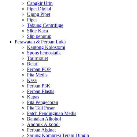
Cangkir Urin
Pipet Digital
Ujung Pipet
Pipet
Tabung Centrifuge
Slide Kaca
Slip penutup
Perawatan & Perban Luka
Kantong Kolostomi
Spons hemostatik
Tourniquet
Belat
Perban POP
Pita Medis
Kasa
Perban P3K
Perban Elastis
Kapas
Pita Pengecoran
Pita Tali Pusar
Patch Pendinginan Medis
Bantalan Alkohol
Andhuk Alkohol
Perban Alginat
Sarung Kompresi Terapi Dingin