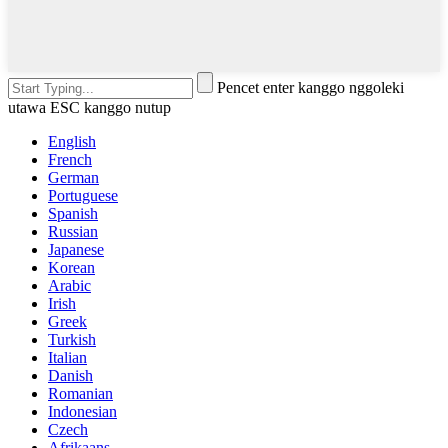
Pencet enter kanggo nggoleki
utawa ESC kanggo nutup
English
French
German
Portuguese
Spanish
Russian
Japanese
Korean
Arabic
Irish
Greek
Turkish
Italian
Danish
Romanian
Indonesian
Czech
Afrikaans