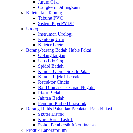
Jarum Gigi
Cangkem Dibungkam
Kateter lan Tabung
Tabung PVC
Sistem Pipa PVDF
Urologi
Instrumen Urologi
Kantong Urin
Kateter Uretra
Barang-barang Bedah Habis Pakai
Gelang tangan
Utas Pdo Cog
Spidol Bedah
Kanula Uterus Sekali Pakai
Kanula Injeksi Lemak
Retraktor Cincin
Bal Drainase Tekanan Negatif
Pisau Bedah
Jahitan Bedah
Penutup Probe Ultrasonik
Barang Habis Pakai lan Peralatan Rehabilitasi
Skuter Listrik
Kursi Roda Listrik
Robot Pembersih Inkontinensia
Produk Laboratorium