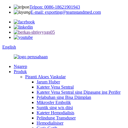
Telpon: 0086-18621901943
E-mail: exporting@teamstandmed.com
English
Ngarep
Produk
Piranti Akses Vaskular
Jarum Huber
Kateter Vena Sentral
Kateter Vena Sentral sing Dipasang ing Perifer
Pelabuhan sing Bisa Diimplan
Mikrosfer Embolik
Suntik sing wis diisi
Kateter Hemodialisis
Pelindung Transduser
Hemodialisiser