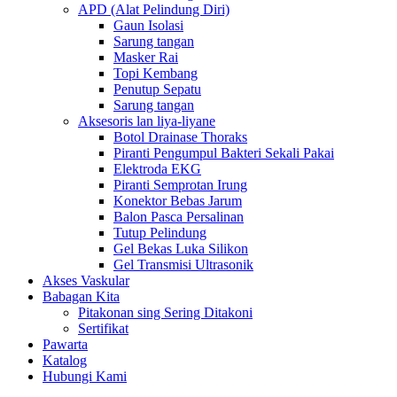
APD (Alat Pelindung Diri)
Gaun Isolasi
Sarung tangan
Masker Rai
Topi Kembang
Penutup Sepatu
Sarung tangan
Aksesoris lan liya-liyane
Botol Drainase Thoraks
Piranti Pengumpul Bakteri Sekali Pakai
Elektroda EKG
Piranti Semprotan Irung
Konektor Bebas Jarum
Balon Pasca Persalinan
Tutup Pelindung
Gel Bekas Luka Silikon
Gel Transmisi Ultrasonik
Akses Vaskular
Babagan Kita
Pitakonan sing Sering Ditakoni
Sertifikat
Pawarta
Katalog
Hubungi Kami