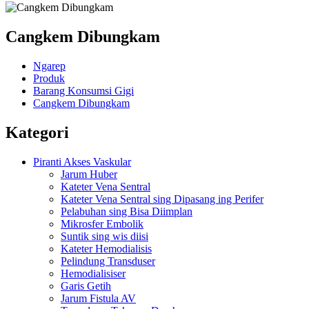
Cangkem Dibungkam
Ngarep
Produk
Barang Konsumsi Gigi
Cangkem Dibungkam
Kategori
Piranti Akses Vaskular
Jarum Huber
Kateter Vena Sentral
Kateter Vena Sentral sing Dipasang ing Perifer
Pelabuhan sing Bisa Diimplan
Mikrosfer Embolik
Suntik sing wis diisi
Kateter Hemodialisis
Pelindung Transduser
Hemodialisiser
Garis Getih
Jarum Fistula AV