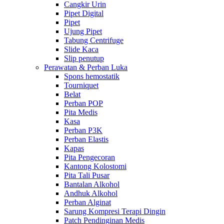
Cangkir Urin
Pipet Digital
Pipet
Ujung Pipet
Tabung Centrifuge
Slide Kaca
Slip penutup
Perawatan & Perban Luka
Spons hemostatik
Tourniquet
Belat
Perban POP
Pita Medis
Kasa
Perban P3K
Perban Elastis
Kapas
Pita Pengecoran
Kantong Kolostomi
Pita Tali Pusar
Bantalan Alkohol
Andhuk Alkohol
Perban Alginat
Sarung Kompresi Terapi Dingin
Patch Pendinginan Medis