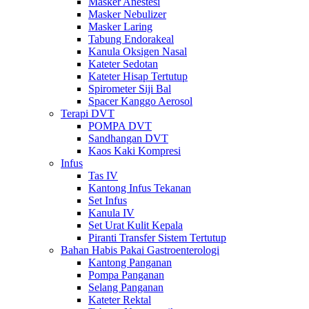
Masker Anestesi
Masker Nebulizer
Masker Laring
Tabung Endorakeal
Kanula Oksigen Nasal
Kateter Sedotan
Kateter Hisap Tertutup
Spirometer Siji Bal
Spacer Kanggo Aerosol
Terapi DVT
POMPA DVT
Sandhangan DVT
Kaos Kaki Kompresi
Infus
Tas IV
Kantong Infus Tekanan
Set Infus
Kanula IV
Set Urat Kulit Kepala
Piranti Transfer Sistem Tertutup
Bahan Habis Pakai Gastroenterologi
Kantong Panganan
Pompa Panganan
Selang Panganan
Kateter Rektal