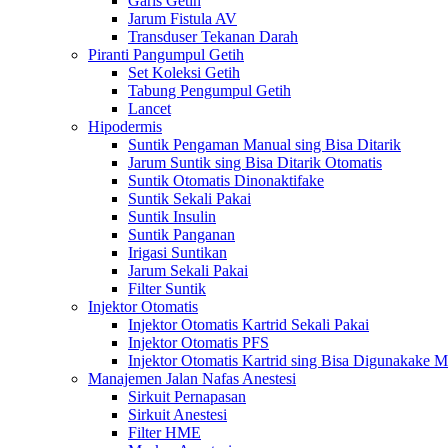
Garis Getih
Jarum Fistula AV
Transduser Tekanan Darah
Piranti Pangumpul Getih
Set Koleksi Getih
Tabung Pengumpul Getih
Lancet
Hipodermis
Suntik Pengaman Manual sing Bisa Ditarik
Jarum Suntik sing Bisa Ditarik Otomatis
Suntik Otomatis Dinonaktifake
Suntik Sekali Pakai
Suntik Insulin
Suntik Panganan
Irigasi Suntikan
Jarum Sekali Pakai
Filter Suntik
Injektor Otomatis
Injektor Otomatis Kartrid Sekali Pakai
Injektor Otomatis PFS
Injektor Otomatis Kartrid sing Bisa Digunakake 
Manajemen Jalan Nafas Anestesi
Sirkuit Pernapasan
Sirkuit Anestesi
Filter HME