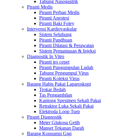
Tabung Nasogastrik
Piranti Medis
Piranti Perban Medis
Piranti Anestesi
Piranti Baki Foley
Intervensi Kardiovaskular
Sistem Selubung
Piranti Pandhuan
Piranti Dilatasi & Perawatan
Sistem Pemantauan & Injeksi
Diagnostik In Vitro
Piranti tes cepet
Piranti Pangumpulan Ludah
Tabung Pengumpul Virus
Piranti Koleksi Virus
Barang Habis Pakai Laparoskopi
Trokar Bedah
Tas Pengambilan
Kantong Spesimen Sekali Pakai
Retraktor Luka Sekali Pakai
Elektroda Loop Turp
Piranti Diagnostik
Meter Glukosa Getih
Manset Tekanan Darah
Barang Konsumsi Gigi