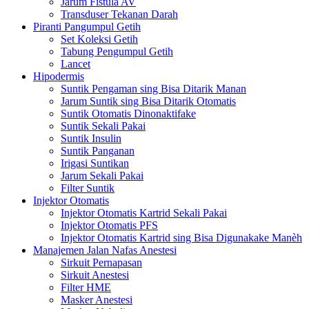
Jarum Fistula AV
Transduser Tekanan Darah
Piranti Pangumpul Getih
Set Koleksi Getih
Tabung Pengumpul Getih
Lancet
Hipodermis
Suntik Pengaman sing Bisa Ditarik Manan
Jarum Suntik sing Bisa Ditarik Otomatis
Suntik Otomatis Dinonaktifake
Suntik Sekali Pakai
Suntik Insulin
Suntik Panganan
Irigasi Suntikan
Jarum Sekali Pakai
Filter Suntik
Injektor Otomatis
Injektor Otomatis Kartrid Sekali Pakai
Injektor Otomatis PFS
Injektor Otomatis Kartrid sing Bisa Digunakake Manèh
Manajemen Jalan Nafas Anestesi
Sirkuit Pernapasan
Sirkuit Anestesi
Filter HME
Masker Anestesi