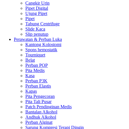
Cangkir Urin
Pipet Digital
Ujung Pipet
Pipet
Tabung Centrifuge
Slide Kaca
Slip penutup
Perawatan & Perban Luka
Kantong Kolostomi
Spons hemostatik
Tourniquet
Belat
Perban POP
Pita Medis
Kasa
Perban P3K
Perban Elastis
Kapas
Pita Pengecoran
Pita Tali Pusar
Patch Pendinginan Medis
Bantalan Alkohol
Andhuk Alkohol
Perban Alginat
Sarung Kompresi Terapi Dingin