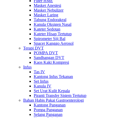
Filter HME
Masker Anestesi
Masker Nebulizer
Masker Laring
Tabung Endorakeal
Kanula Oksigen Nasal
Kateter Sedotan
Kateter Hisap Tertutup
Spirometer Siji Bal
Spacer Kanggo Aerosol
Terapi DVT
POMPA DVT
Sandhangan DVT
Kaos Kaki Kompresi
Infus
Tas IV
Kantong Infus Tekanan
Set Infus
Kanula IV
Set Urat Kulit Kepala
Piranti Transfer Sistem Tertutup
Bahan Habis Pakai Gastroenterologi
Kantong Panganan
Pompa Panganan
Selang Panganan