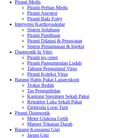
Piranti Medis
Piranti Perban Medis
Piranti Anestesi
Piranti Baki Foley
Intervensi Kardiovaskular
Sistem Selubung
Piranti Pandhuan
Piranti Dilatasi & Perawatan
Sistem Pemantauan & Injeksi
Diagnostik In Vitro
Piranti tes cepet
Piranti Pangumpulan Ludah
Tabung Pengumpul Virus
Piranti Koleksi Virus
Barang Habis Pakai Laparoskopi
Trokar Bedah
Tas Pengambilan
Kantong Spesimen Sekali Pakai
Retraktor Luka Sekali Pakai
Elektroda Loop Turp
Piranti Diagnostik
Meter Glukosa Getih
Manset Tekanan Darah
Barang Konsumsi Gigi
Jarum Gigi