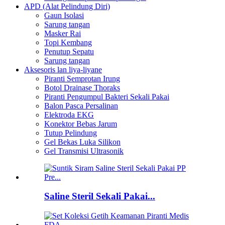
APD (Alat Pelindung Diri)
Gaun Isolasi
Sarung tangan
Masker Rai
Topi Kembang
Penutup Sepatu
Sarung tangan
Aksesoris lan liya-liyane
Piranti Semprotan Irung
Botol Drainase Thoraks
Piranti Pengumpul Bakteri Sekali Pakai
Balon Pasca Persalinan
Elektroda EKG
Konektor Bebas Jarum
Tutup Pelindung
Gel Bekas Luka Silikon
Gel Transmisi Ultrasonik
Saline Steril Sekali Pakai...