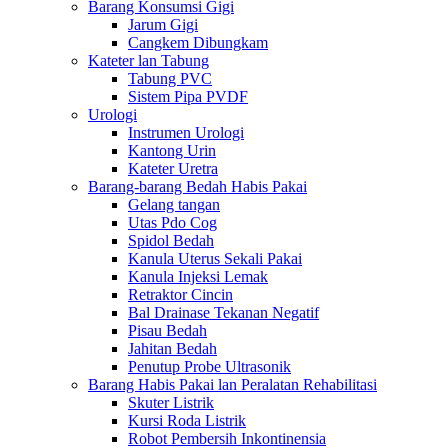
Barang Konsumsi Gigi
Jarum Gigi
Cangkem Dibungkam
Kateter lan Tabung
Tabung PVC
Sistem Pipa PVDF
Urologi
Instrumen Urologi
Kantong Urin
Kateter Uretra
Barang-barang Bedah Habis Pakai
Gelang tangan
Utas Pdo Cog
Spidol Bedah
Kanula Uterus Sekali Pakai
Kanula Injeksi Lemak
Retraktor Cincin
Bal Drainase Tekanan Negatif
Pisau Bedah
Jahitan Bedah
Penutup Probe Ultrasonik
Barang Habis Pakai lan Peralatan Rehabilitasi
Skuter Listrik
Kursi Roda Listrik
Robot Pembersih Inkontinensia