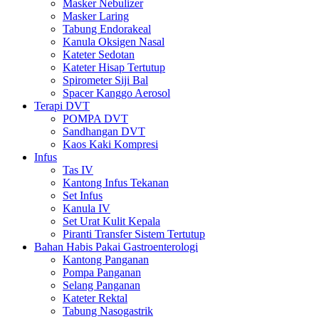
Masker Nebulizer
Masker Laring
Tabung Endorakeal
Kanula Oksigen Nasal
Kateter Sedotan
Kateter Hisap Tertutup
Spirometer Siji Bal
Spacer Kanggo Aerosol
Terapi DVT
POMPA DVT
Sandhangan DVT
Kaos Kaki Kompresi
Infus
Tas IV
Kantong Infus Tekanan
Set Infus
Kanula IV
Set Urat Kulit Kepala
Piranti Transfer Sistem Tertutup
Bahan Habis Pakai Gastroenterologi
Kantong Panganan
Pompa Panganan
Selang Panganan
Kateter Rektal
Tabung Nasogastrik