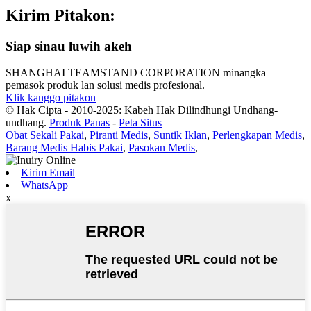
Kirim Pitakon:
Siap sinau luwih akeh
SHANGHAI TEAMSTAND CORPORATION minangka
pemasok produk lan solusi medis profesional.
Klik kanggo pitakon
© Hak Cipta - 2010-2025: Kabeh Hak Dilindhungi Undhang-
undhang.
Produk Panas
-
Peta Situs
Obat Sekali Pakai
,
Piranti Medis
,
Suntik Iklan
,
Perlengkapan Medis
,
Barang Medis Habis Pakai
,
Pasokan Medis
,
Kirim Email
WhatsApp
x