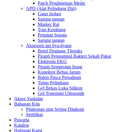
Patch Pendinginan Medis
APD (Alat Pelindung Diri)
Gaun Isolasi
Sarung tangan
Masker Rai
Topi Kembang
Penutup Sepatu
Sarung tangan
Aksesoris lan liya-liyane
Botol Drainase Thoraks
Piranti Pengumpul Bakteri Sekali Pakai
Elektroda EKG
Piranti Semprotan Irung
Konektor Bebas Jarum
Balon Pasca Persalinan
Tutup Pelindung
Gel Bekas Luka Silikon
Gel Transmisi Ultrasonik
Akses Vaskular
Babagan Kita
Pitakonan sing Sering Ditakoni
Sertifikat
Pawarta
Katalog
Hubungi Kami