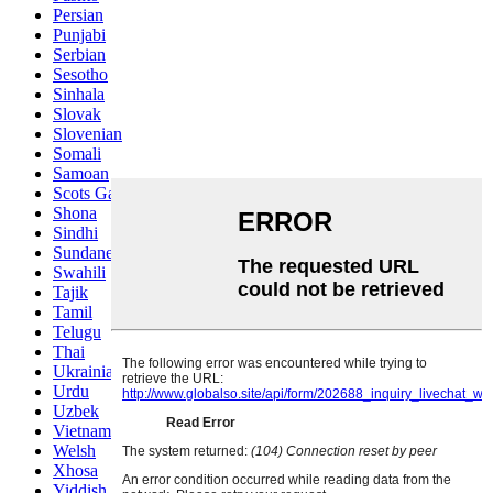
Persian
Punjabi
Serbian
Sesotho
Sinhala
Slovak
Slovenian
Somali
Samoan
Scots Gaelic
Shona
Sindhi
Sundanese
Swahili
Tajik
Tamil
Telugu
Thai
Ukrainian
Urdu
Uzbek
Vietnamese
Welsh
Xhosa
Yiddish