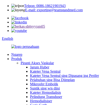
Telpon: 0086-18621901943
E-mail: exporting@teamstandmed.com
English
Ngarep
Produk
Piranti Akses Vaskular
Jarum Huber
Kateter Vena Sentral
Kateter Vena Sentral sing Dipasang ing Perifer
Pelabuhan sing Bisa Diimplan
Mikrosfer Embolik
Suntik sing wis diisi
Kateter Hemodialisis
Pelindung Transduser
Hemodialisiser