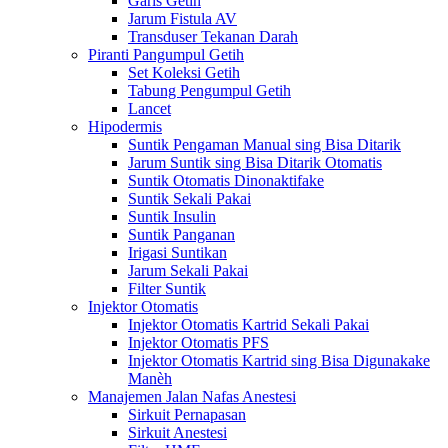
Garis Getih
Jarum Fistula AV
Transduser Tekanan Darah
Piranti Pangumpul Getih
Set Koleksi Getih
Tabung Pengumpul Getih
Lancet
Hipodermis
Suntik Pengaman Manual sing Bisa Ditarik
Jarum Suntik sing Bisa Ditarik Otomatis
Suntik Otomatis Dinonaktifake
Suntik Sekali Pakai
Suntik Insulin
Suntik Panganan
Irigasi Suntikan
Jarum Sekali Pakai
Filter Suntik
Injektor Otomatis
Injektor Otomatis Kartrid Sekali Pakai
Injektor Otomatis PFS
Injektor Otomatis Kartrid sing Bisa Digunakake
Manèh
Manajemen Jalan Nafas Anestesi
Sirkuit Pernapasan
Sirkuit Anestesi