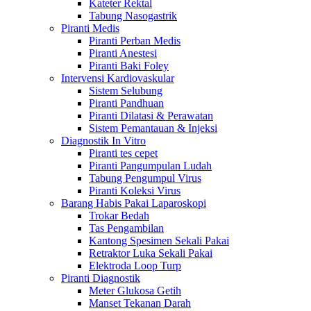
Kateter Rektal
Tabung Nasogastrik
Piranti Medis
Piranti Perban Medis
Piranti Anestesi
Piranti Baki Foley
Intervensi Kardiovaskular
Sistem Selubung
Piranti Pandhuan
Piranti Dilatasi & Perawatan
Sistem Pemantauan & Injeksi
Diagnostik In Vitro
Piranti tes cepet
Piranti Pangumpulan Ludah
Tabung Pengumpul Virus
Piranti Koleksi Virus
Barang Habis Pakai Laparoskopi
Trokar Bedah
Tas Pengambilan
Kantong Spesimen Sekali Pakai
Retraktor Luka Sekali Pakai
Elektroda Loop Turp
Piranti Diagnostik
Meter Glukosa Getih
Manset Tekanan Darah