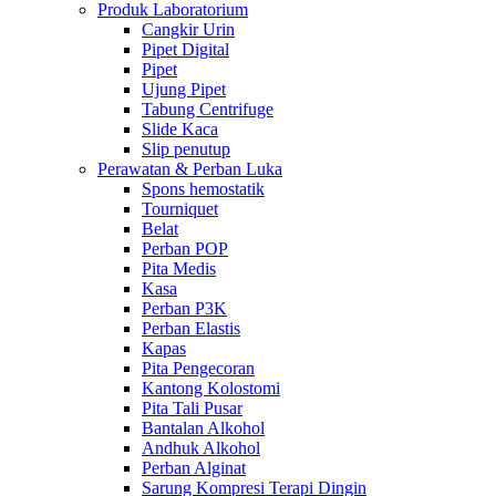
Produk Laboratorium
Cangkir Urin
Pipet Digital
Pipet
Ujung Pipet
Tabung Centrifuge
Slide Kaca
Slip penutup
Perawatan & Perban Luka
Spons hemostatik
Tourniquet
Belat
Perban POP
Pita Medis
Kasa
Perban P3K
Perban Elastis
Kapas
Pita Pengecoran
Kantong Kolostomi
Pita Tali Pusar
Bantalan Alkohol
Andhuk Alkohol
Perban Alginat
Sarung Kompresi Terapi Dingin