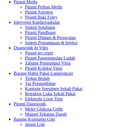
Piranti Medis
Piranti Perban Medis
Piranti Anestesi
Piranti Baki Foley
Intervensi Kardiovaskular
Sistem Selubung
Piranti Pandhuan
Piranti Dilatasi & Perawatan
Sistem Pemantauan & Injeksi
Diagnostik In Vitro
Piranti tes cepet
Piranti Pangumpulan Ludah
Tabung Pengumpul Virus
Piranti Koleksi Virus
Barang Habis Pakai Laparoskopi
Trokar Bedah
Tas Pengambilan
Kantong Spesimen Sekali Pakai
Retraktor Luka Sekali Pakai
Elektroda Loop Turp
Piranti Diagnostik
Meter Glukosa Getih
Manset Tekanan Darah
Barang Konsumsi Gigi
Jarum Gigi