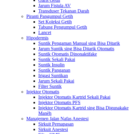
Garis Getih
Jarum Fistula AV
Transduser Tekanan Darah
Piranti Pangumpul Getih
Set Koleksi Getih
Tabung Pengumpul Getih
Lancet
Hipodermis
Suntik Pengaman Manual sing Bisa Ditarik
Jarum Suntik sing Bisa Ditarik Otomatis
Suntik Otomatis Dinonaktifake
Suntik Sekali Pakai
Suntik Insulin
Suntik Panganan
Irigasi Suntikan
Jarum Sekali Pakai
Filter Suntik
Injektor Otomatis
Injektor Otomatis Kartrid Sekali Pakai
Injektor Otomatis PFS
Injektor Otomatis Kartrid sing Bisa Digunakake
Manèh
Manajemen Jalan Nafas Anestesi
Sirkuit Pernapasan
Sirkuit Anestesi