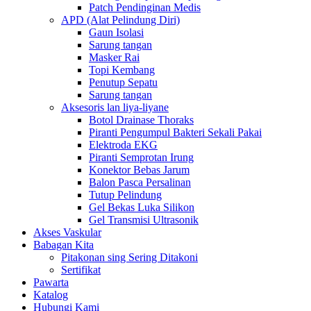
Patch Pendinginan Medis
APD (Alat Pelindung Diri)
Gaun Isolasi
Sarung tangan
Masker Rai
Topi Kembang
Penutup Sepatu
Sarung tangan
Aksesoris lan liya-liyane
Botol Drainase Thoraks
Piranti Pengumpul Bakteri Sekali Pakai
Elektroda EKG
Piranti Semprotan Irung
Konektor Bebas Jarum
Balon Pasca Persalinan
Tutup Pelindung
Gel Bekas Luka Silikon
Gel Transmisi Ultrasonik
Akses Vaskular
Babagan Kita
Pitakonan sing Sering Ditakoni
Sertifikat
Pawarta
Katalog
Hubungi Kami