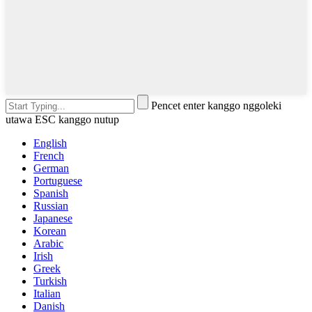
Pencet enter kanggo nggoleki
utawa ESC kanggo nutup
English
French
German
Portuguese
Spanish
Russian
Japanese
Korean
Arabic
Irish
Greek
Turkish
Italian
Danish