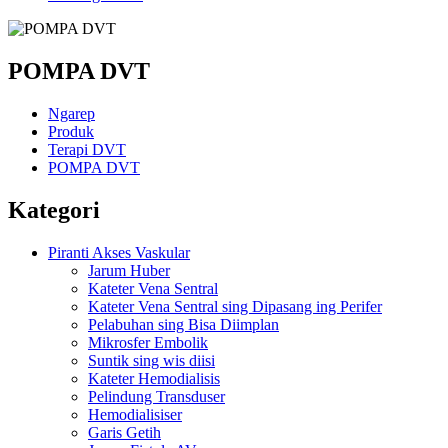
POMPA DVT
Ngarep
Produk
Terapi DVT
POMPA DVT
Kategori
Piranti Akses Vaskular
Jarum Huber
Kateter Vena Sentral
Kateter Vena Sentral sing Dipasang ing Perifer
Pelabuhan sing Bisa Diimplan
Mikrosfer Embolik
Suntik sing wis diisi
Kateter Hemodialisis
Pelindung Transduser
Hemodialisiser
Garis Getih