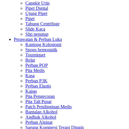
Cangkir Urin
Pipet Digital
Ujung Pipet
Pipet
Tabung Centrifuge
Slide Kaca
Slip penutup
Perawatan & Perban Luka
Kantong Kolostomi
Spons hemostatik
Tourniquet
Belat
Perban POP
Pita Medis
Kasa
Perban P3K
Perban Elastis
Kapas
Pita Pengecoran
Pita Tali Pusar
Patch Pendinginan Medis
Bantalan Alkohol
Andhuk Alkohol
Perban Alginat
Sarung Kompresi Terapi Dingin