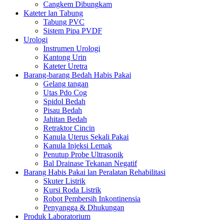
Cangkem Dibungkam
Kateter lan Tabung
Tabung PVC
Sistem Pipa PVDF
Urologi
Instrumen Urologi
Kantong Urin
Kateter Uretra
Barang-barang Bedah Habis Pakai
Gelang tangan
Utas Pdo Cog
Spidol Bedah
Pisau Bedah
Jahitan Bedah
Retraktor Cincin
Kanula Uterus Sekali Pakai
Kanula Injeksi Lemak
Penutup Probe Ultrasonik
Bal Drainase Tekanan Negatif
Barang Habis Pakai lan Peralatan Rehabilitasi
Skuter Listrik
Kursi Roda Listrik
Robot Pembersih Inkontinensia
Penyangga & Dhukungan
Produk Laboratorium