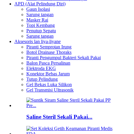
APD (Alat Pelindung Diri)
Gaun Isolasi
Sarung tangan
Masker Rai
Topi Kembang
Penutup Sepatu
Sarung tangan
Aksesoris lan liya-liyane
Piranti Semprotan Irung
Botol Drainase Thoraks
Piranti Pengumpul Bakteri Sekali Pakai
Balon Pasca Persalinan
Elektroda EKG
Konektor Bebas Jarum
Tutup Pelindung
Gel Bekas Luka Silikon
Gel Transmisi Ultrasonik
Saline Steril Sekali Pakai...