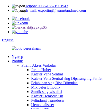
Telpon: 0086-18621901943
E-mail: exporting@teamstandmed.com
English
Ngarep
Produk
Piranti Akses Vaskular
Jarum Huber
Kateter Vena Sentral
Kateter Vena Sentral sing Dipasang ing Perifer
Pelabuhan sing Bisa Diimplan
Mikrosfer Embolik
Suntik sing wis diisi
Kateter Hemodialisis
Pelindung Transduser
Hemodialisiser