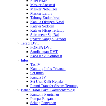
Filter HME
Masker Anestesi
Masker Nebulizer
Masker Laring
Tabung Endorakeal
Kanula Oksigen Nasal
Kateter Sedotan
Kateter Hisap Tertutup
Spirometer Siji Bal
Spacer Kanggo Aerosol
Terapi DVT
POMPA DVT
Sandhangan DVT
Kaos Kaki Kompresi
Infus
Tas IV
Kantong Infus Tekanan
Set Infus
Kanula IV
Set Urat Kulit Kepala
Piranti Transfer Sistem Tertutup
Bahan Habis Pakai Gastroenterologi
Kantong Panganan
Pompa Panganan
Selang Panganan