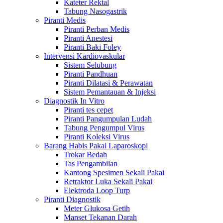
Kateter Rektal
Tabung Nasogastrik
Piranti Medis
Piranti Perban Medis
Piranti Anestesi
Piranti Baki Foley
Intervensi Kardiovaskular
Sistem Selubung
Piranti Pandhuan
Piranti Dilatasi & Perawatan
Sistem Pemantauan & Injeksi
Diagnostik In Vitro
Piranti tes cepet
Piranti Pangumpulan Ludah
Tabung Pengumpul Virus
Piranti Koleksi Virus
Barang Habis Pakai Laparoskopi
Trokar Bedah
Tas Pengambilan
Kantong Spesimen Sekali Pakai
Retraktor Luka Sekali Pakai
Elektroda Loop Turp
Piranti Diagnostik
Meter Glukosa Getih
Manset Tekanan Darah