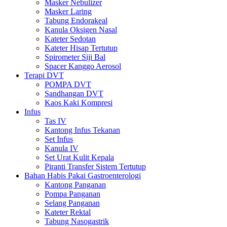
Masker Nebulizer
Masker Laring
Tabung Endorakeal
Kanula Oksigen Nasal
Kateter Sedotan
Kateter Hisap Tertutup
Spirometer Siji Bal
Spacer Kanggo Aerosol
Terapi DVT
POMPA DVT
Sandhangan DVT
Kaos Kaki Kompresi
Infus
Tas IV
Kantong Infus Tekanan
Set Infus
Kanula IV
Set Urat Kulit Kepala
Piranti Transfer Sistem Tertutup
Bahan Habis Pakai Gastroenterologi
Kantong Panganan
Pompa Panganan
Selang Panganan
Kateter Rektal
Tabung Nasogastrik