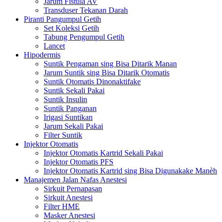
Jarum Fistula AV
Transduser Tekanan Darah
Piranti Pangumpul Getih
Set Koleksi Getih
Tabung Pengumpul Getih
Lancet
Hipodermis
Suntik Pengaman sing Bisa Ditarik Manan
Jarum Suntik sing Bisa Ditarik Otomatis
Suntik Otomatis Dinonaktifake
Suntik Sekali Pakai
Suntik Insulin
Suntik Panganan
Irigasi Suntikan
Jarum Sekali Pakai
Filter Suntik
Injektor Otomatis
Injektor Otomatis Kartrid Sekali Pakai
Injektor Otomatis PFS
Injektor Otomatis Kartrid sing Bisa Digunakake Manèh
Manajemen Jalan Nafas Anestesi
Sirkuit Pernapasan
Sirkuit Anestesi
Filter HME
Masker Anestesi