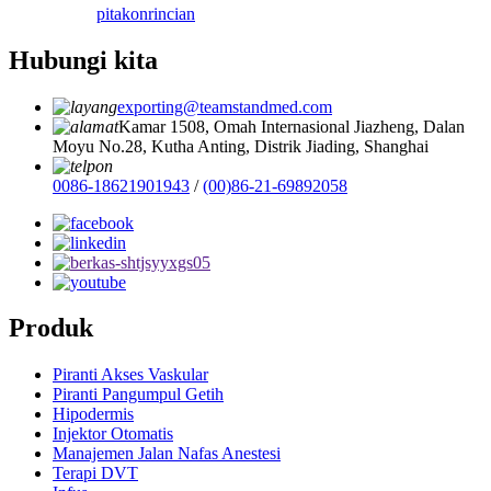
pitakon
rincian
Hubungi kita
exporting@teamstandmed.com
Kamar 1508, Omah Internasional Jiazheng, Dalan
Moyu No.28, Kutha Anting, Distrik Jiading, Shanghai
0086-18621901943
/
(00)86-21-69892058
Produk
Piranti Akses Vaskular
Piranti Pangumpul Getih
Hipodermis
Injektor Otomatis
Manajemen Jalan Nafas Anestesi
Terapi DVT