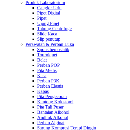
Produk Laboratorium
Cangkir Urin
Pipet Digital
Pipet
Ujung Pipet
Tabung Centrifuge
Slide Kaca
Slip penutup
Perawatan & Perban Luka
Spons hemostatik
Tourniquet
Belat
Perban POP
Pita Medis
Kasa
Perban P3K
Perban Elastis
Kapas
Pita Pengecoran
Kantong Kolostomi
Pita Tali Pusar
Bantalan Alkohol
Andhuk Alkohol
Perban Alginat
Sarung Kompresi Terapi Dingin