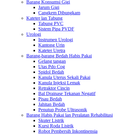
Barang Konsumsi Gigi
Jarum Gigi
Cangkem Dibungkam
Kateter lan Tabung
Tabung PVC
Sistem Pipa PVDF
Urologi
Instrumen Urologi
Kantong Urin
Kateter Uretra
Barang-barang Bedah Habis Pakai
Gelang tangan
Utas Pdo Cog
Spidol Bedah
Kanula Uterus Sekali Pakai
Kanula Injeksi Lemak
Retraktor Cincin
Bal Drainase Tekanan Negatif
Pisau Bedah
Jahitan Bedah
Penutup Probe Ultrasonik
Barang Habis Pakai lan Peralatan Rehabilitasi
Skuter Listrik
Kursi Roda Listrik
Robot Pembersih Inkontinensia