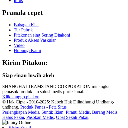
Infus
Pranala cepet
Babagan Kita
Tur Pabrik
Pitakonan sing Sering Ditakoni
Produk Akses Vaskular
Video
Hubungi Kami
Kirim Pitakon:
Siap sinau luwih akeh
SHANGHAI TEAMSTAND CORPORATION minangka
pemasok produk lan solusi medis profesional.
Klik kanggo pitakon
© Hak Cipta - 2010-2025: Kabeh Hak Dilindhungi Undhang-
undhang.
Produk Panas
-
Peta Situs
Perlengkapan Medis
,
Suntik Iklan
,
Piranti Medis
,
Barang Medis
Habis Pakai
,
Pasokan Medis
,
Obat Sekali Pakai
,
Kirim Email