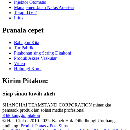
Injektor Otomatis
Manajemen Jalan Nafas Anestesi
Terapi DVT
Infus
Pranala cepet
Babagan Kita
Tur Pabrik
Pitakonan sing Sering Ditakoni
Produk Akses Vaskular
Video
Hubungi Kami
Kirim Pitakon:
Siap sinau luwih akeh
SHANGHAI TEAMSTAND CORPORATION minangka
pemasok produk lan solusi medis profesional.
Klik kanggo pitakon
© Hak Cipta - 2010-2025: Kabeh Hak Dilindhungi Undhang-
undhang.
Produk Panas
-
Peta Situs