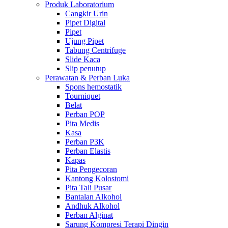
Produk Laboratorium
Cangkir Urin
Pipet Digital
Pipet
Ujung Pipet
Tabung Centrifuge
Slide Kaca
Slip penutup
Perawatan & Perban Luka
Spons hemostatik
Tourniquet
Belat
Perban POP
Pita Medis
Kasa
Perban P3K
Perban Elastis
Kapas
Pita Pengecoran
Kantong Kolostomi
Pita Tali Pusar
Bantalan Alkohol
Andhuk Alkohol
Perban Alginat
Sarung Kompresi Terapi Dingin