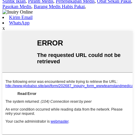
Suntik Iklan
,
Piranti Medis
,
Perlengkapan Medis
,
Obat Sekali Pakai
,
Pasokan Medis
,
Barang Medis Habis Pakai
,
Kirim Email
WhatsApp
x