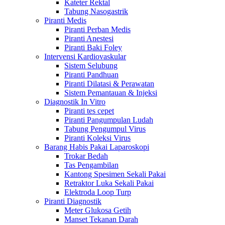
Kateter Rektal
Tabung Nasogastrik
Piranti Medis
Piranti Perban Medis
Piranti Anestesi
Piranti Baki Foley
Intervensi Kardiovaskular
Sistem Selubung
Piranti Pandhuan
Piranti Dilatasi & Perawatan
Sistem Pemantauan & Injeksi
Diagnostik In Vitro
Piranti tes cepet
Piranti Pangumpulan Ludah
Tabung Pengumpul Virus
Piranti Koleksi Virus
Barang Habis Pakai Laparoskopi
Trokar Bedah
Tas Pengambilan
Kantong Spesimen Sekali Pakai
Retraktor Luka Sekali Pakai
Elektroda Loop Turp
Piranti Diagnostik
Meter Glukosa Getih
Manset Tekanan Darah