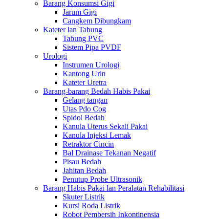
Barang Konsumsi Gigi
Jarum Gigi
Cangkem Dibungkam
Kateter lan Tabung
Tabung PVC
Sistem Pipa PVDF
Urologi
Instrumen Urologi
Kantong Urin
Kateter Uretra
Barang-barang Bedah Habis Pakai
Gelang tangan
Utas Pdo Cog
Spidol Bedah
Kanula Uterus Sekali Pakai
Kanula Injeksi Lemak
Retraktor Cincin
Bal Drainase Tekanan Negatif
Pisau Bedah
Jahitan Bedah
Penutup Probe Ultrasonik
Barang Habis Pakai lan Peralatan Rehabilitasi
Skuter Listrik
Kursi Roda Listrik
Robot Pembersih Inkontinensia