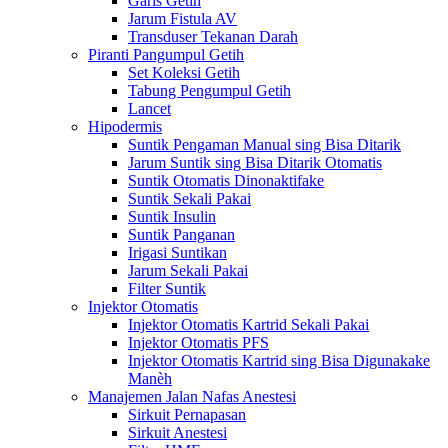
Garis Getih
Jarum Fistula AV
Transduser Tekanan Darah
Piranti Pangumpul Getih
Set Koleksi Getih
Tabung Pengumpul Getih
Lancet
Hipodermis
Suntik Pengaman Manual sing Bisa Ditarik
Jarum Suntik sing Bisa Ditarik Otomatis
Suntik Otomatis Dinonaktifake
Suntik Sekali Pakai
Suntik Insulin
Suntik Panganan
Irigasi Suntikan
Jarum Sekali Pakai
Filter Suntik
Injektor Otomatis
Injektor Otomatis Kartrid Sekali Pakai
Injektor Otomatis PFS
Injektor Otomatis Kartrid sing Bisa Digunakake
Manèh
Manajemen Jalan Nafas Anestesi
Sirkuit Pernapasan
Sirkuit Anestesi