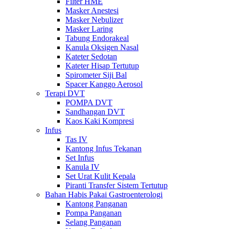
Filter HME
Masker Anestesi
Masker Nebulizer
Masker Laring
Tabung Endorakeal
Kanula Oksigen Nasal
Kateter Sedotan
Kateter Hisap Tertutup
Spirometer Siji Bal
Spacer Kanggo Aerosol
Terapi DVT
POMPA DVT
Sandhangan DVT
Kaos Kaki Kompresi
Infus
Tas IV
Kantong Infus Tekanan
Set Infus
Kanula IV
Set Urat Kulit Kepala
Piranti Transfer Sistem Tertutup
Bahan Habis Pakai Gastroenterologi
Kantong Panganan
Pompa Panganan
Selang Panganan