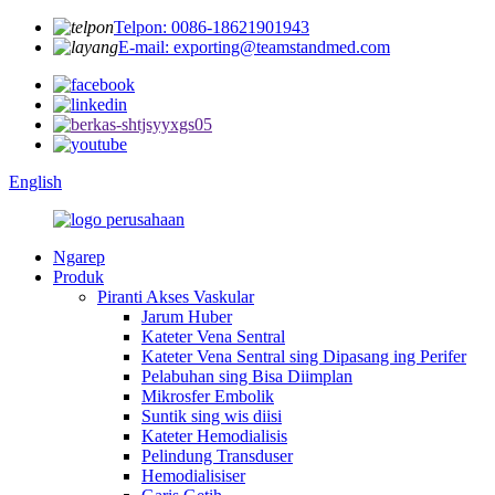
Telpon: 0086-18621901943
E-mail: exporting@teamstandmed.com
English
Ngarep
Produk
Piranti Akses Vaskular
Jarum Huber
Kateter Vena Sentral
Kateter Vena Sentral sing Dipasang ing Perifer
Pelabuhan sing Bisa Diimplan
Mikrosfer Embolik
Suntik sing wis diisi
Kateter Hemodialisis
Pelindung Transduser
Hemodialisiser