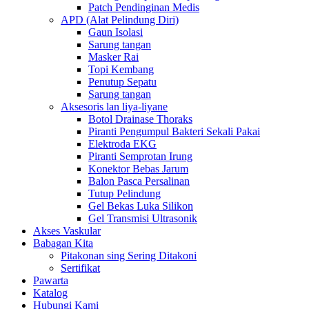
Patch Pendinginan Medis
APD (Alat Pelindung Diri)
Gaun Isolasi
Sarung tangan
Masker Rai
Topi Kembang
Penutup Sepatu
Sarung tangan
Aksesoris lan liya-liyane
Botol Drainase Thoraks
Piranti Pengumpul Bakteri Sekali Pakai
Elektroda EKG
Piranti Semprotan Irung
Konektor Bebas Jarum
Balon Pasca Persalinan
Tutup Pelindung
Gel Bekas Luka Silikon
Gel Transmisi Ultrasonik
Akses Vaskular
Babagan Kita
Pitakonan sing Sering Ditakoni
Sertifikat
Pawarta
Katalog
Hubungi Kami