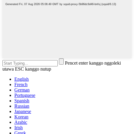
Pencet enter kanggo nggoleki
utawa ESC kanggo nutup
English
French
German
Portuguese
Spanish
Russian
Japanese
Korean
Arabic
Irish
Greek