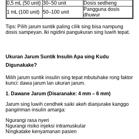
0,5 mL (50 unit)
30–50 unit
Dosis sedheng
Pangguna dosis
1 mL (100 unit)
50–100 unit
dhuwur
Tips: Pilih jarum suntik paling cilik sing bisa nampung
dosis sampeyan. Iki ngidini pangukuran sing luwih tepat.
Ukuran Jarum Suntik Insulin Apa sing Kudu
Digunakake?
Milih jarum suntik insulin sing tepat mbutuhake rong faktor
kunci: dawa jarum lan ukuran jarum.
1. Dawane Jarum (Disaranake: 4 mm – 6 mm)
Jarum sing luwih cendhek saiki akeh dianjurake kanggo
pangiriman insulin amarga:
Ngurangi rasa nyeri
Ngurangi risiko injeksi intramuskular
Ningkatake kenyamanan pasien