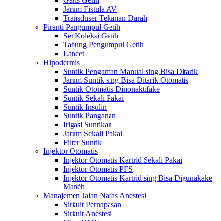
Garis Getih
Jarum Fistula AV
Transduser Tekanan Darah
Piranti Pangumpul Getih
Set Koleksi Getih
Tabung Pengumpul Getih
Lancet
Hipodermis
Suntik Pengaman Manual sing Bisa Ditarik
Jarum Suntik sing Bisa Ditarik Otomatis
Suntik Otomatis Dinonaktifake
Suntik Sekali Pakai
Suntik Insulin
Suntik Panganan
Irigasi Suntikan
Jarum Sekali Pakai
Filter Suntik
Injektor Otomatis
Injektor Otomatis Kartrid Sekali Pakai
Injektor Otomatis PFS
Injektor Otomatis Kartrid sing Bisa Digunakake
Manèh
Manajemen Jalan Nafas Anestesi
Sirkuit Pernapasan
Sirkuit Anestesi