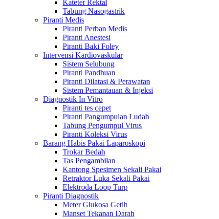
Kateter Rektal
Tabung Nasogastrik
Piranti Medis
Piranti Perban Medis
Piranti Anestesi
Piranti Baki Foley
Intervensi Kardiovaskular
Sistem Selubung
Piranti Pandhuan
Piranti Dilatasi & Perawatan
Sistem Pemantauan & Injeksi
Diagnostik In Vitro
Piranti tes cepet
Piranti Pangumpulan Ludah
Tabung Pengumpul Virus
Piranti Koleksi Virus
Barang Habis Pakai Laparoskopi
Trokar Bedah
Tas Pengambilan
Kantong Spesimen Sekali Pakai
Retraktor Luka Sekali Pakai
Elektroda Loop Turp
Piranti Diagnostik
Meter Glukosa Getih
Manset Tekanan Darah