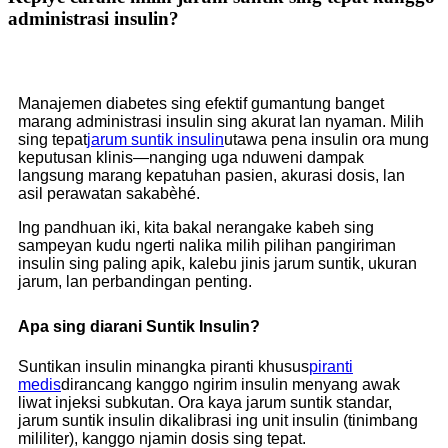
administrasi insulin?
Manajemen diabetes sing efektif gumantung banget
marang administrasi insulin sing akurat lan nyaman. Milih
sing tepat
jarum suntik insulin
utawa pena insulin ora mung
keputusan klinis—nanging uga nduweni dampak
langsung marang kepatuhan pasien, akurasi dosis, lan
asil perawatan sakabèhé.
Ing pandhuan iki, kita bakal nerangake kabeh sing
sampeyan kudu ngerti nalika milih pilihan pangiriman
insulin sing paling apik, kalebu jinis jarum suntik, ukuran
jarum, lan perbandingan penting.
Apa sing diarani Suntik Insulin?
Suntikan insulin minangka piranti khusus
piranti
medis
dirancang kanggo ngirim insulin menyang awak
liwat injeksi subkutan. Ora kaya jarum suntik standar,
jarum suntik insulin dikalibrasi ing unit insulin (tinimbang
mililiter), kanggo njamin dosis sing tepat.