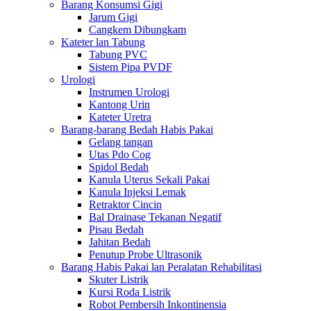
Barang Konsumsi Gigi
Jarum Gigi
Cangkem Dibungkam
Kateter lan Tabung
Tabung PVC
Sistem Pipa PVDF
Urologi
Instrumen Urologi
Kantong Urin
Kateter Uretra
Barang-barang Bedah Habis Pakai
Gelang tangan
Utas Pdo Cog
Spidol Bedah
Kanula Uterus Sekali Pakai
Kanula Injeksi Lemak
Retraktor Cincin
Bal Drainase Tekanan Negatif
Pisau Bedah
Jahitan Bedah
Penutup Probe Ultrasonik
Barang Habis Pakai lan Peralatan Rehabilitasi
Skuter Listrik
Kursi Roda Listrik
Robot Pembersih Inkontinensia