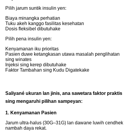
Pilih jarum suntik insulin yen:
Biaya minangka perhatian
Tuku akeh kanggo fasilitas kesehatan
Dosis fleksibel dibutuhake
Pilih pena insulin yen:
Kenyamanan iku prioritas
Pasien duwe ketangkasan utawa masalah penglihatan
sing winates
Injeksi sing kerep dibutuhake
Faktor Tambahan sing Kudu Digatekake
Saliyané ukuran lan jinis, ana sawetara faktor praktis
sing mengaruhi pilihan sampeyan:
1. Kenyamanan Pasien
Jarum ultra-halus (30G–31G) lan dawane luwih cendhek
nambah daya rekat.