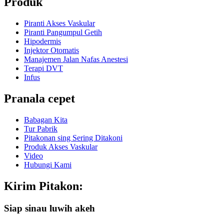
Produk
Piranti Akses Vaskular
Piranti Pangumpul Getih
Hipodermis
Injektor Otomatis
Manajemen Jalan Nafas Anestesi
Terapi DVT
Infus
Pranala cepet
Babagan Kita
Tur Pabrik
Pitakonan sing Sering Ditakoni
Produk Akses Vaskular
Video
Hubungi Kami
Kirim Pitakon:
Siap sinau luwih akeh