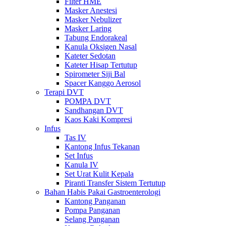
Filter HME
Masker Anestesi
Masker Nebulizer
Masker Laring
Tabung Endorakeal
Kanula Oksigen Nasal
Kateter Sedotan
Kateter Hisap Tertutup
Spirometer Siji Bal
Spacer Kanggo Aerosol
Terapi DVT
POMPA DVT
Sandhangan DVT
Kaos Kaki Kompresi
Infus
Tas IV
Kantong Infus Tekanan
Set Infus
Kanula IV
Set Urat Kulit Kepala
Piranti Transfer Sistem Tertutup
Bahan Habis Pakai Gastroenterologi
Kantong Panganan
Pompa Panganan
Selang Panganan