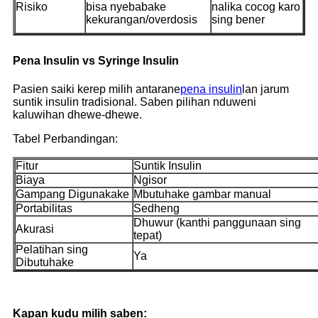
Risiko
bisa nyebabake
nalika cocog karo
kekurangan/overdosis
sing bener
Pena Insulin vs Syringe Insulin
Pasien saiki kerep milih antarane
pena insulin
lan jarum
suntik insulin tradisional. Saben pilihan nduweni
kaluwihan dhewe-dhewe.
Tabel Perbandingan:
Fitur
Suntik Insulin
Biaya
Ngisor
Gampang Digunakake
Mbutuhake gambar manual
Portabilitas
Sedheng
Dhuwur (kanthi panggunaan sing
Akurasi
tepat)
Pelatihan sing
Ya
Dibutuhake
Kapan kudu milih saben: