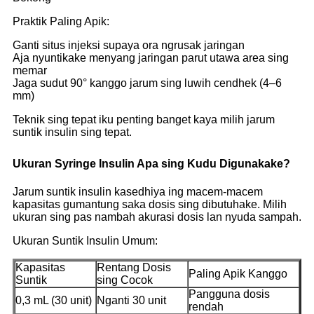
Praktik Paling Apik:
Ganti situs injeksi supaya ora ngrusak jaringan
Aja nyuntikake menyang jaringan parut utawa area sing
memar
Jaga sudut 90° kanggo jarum sing luwih cendhek (4–6
mm)
Teknik sing tepat iku penting banget kaya milih jarum
suntik insulin sing tepat.
Ukuran Syringe Insulin Apa sing Kudu Digunakake?
Jarum suntik insulin kasedhiya ing macem-macem
kapasitas gumantung saka dosis sing dibutuhake. Milih
ukuran sing pas nambah akurasi dosis lan nyuda sampah.
Ukuran Suntik Insulin Umum:
Kapasitas
Rentang Dosis
Paling Apik Kanggo
Suntik
sing Cocok
Pangguna dosis
0,3 mL (30 unit)
Nganti 30 unit
rendah