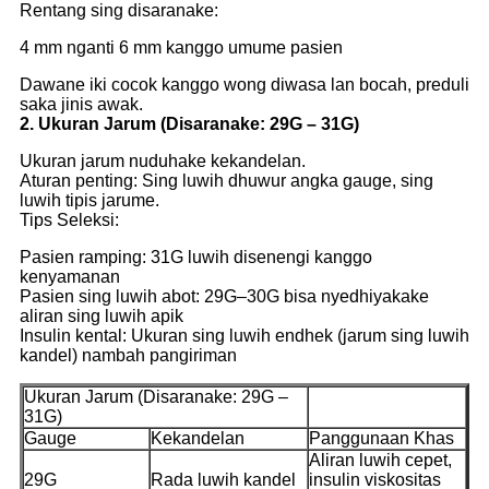
Rentang sing disaranake:
4 mm nganti 6 mm kanggo umume pasien
Dawane iki cocok kanggo wong diwasa lan bocah, preduli
saka jinis awak.
2. Ukuran Jarum (Disaranake: 29G – 31G)
Ukuran jarum nuduhake kekandelan.
Aturan penting: Sing luwih dhuwur angka gauge, sing
luwih tipis jarume.
Tips Seleksi:
Pasien ramping: 31G luwih disenengi kanggo
kenyamanan
Pasien sing luwih abot: 29G–30G bisa nyedhiyakake
aliran sing luwih apik
Insulin kental: Ukuran sing luwih endhek (jarum sing luwih
kandel) nambah pangiriman
Ukuran Jarum (Disaranake: 29G –
31G)
Gauge
Kekandelan
Panggunaan Khas
Aliran luwih cepet,
29G
Rada luwih kandel
insulin viskositas