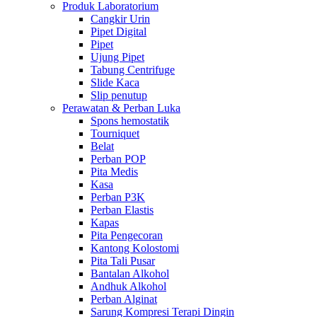
Produk Laboratorium
Cangkir Urin
Pipet Digital
Pipet
Ujung Pipet
Tabung Centrifuge
Slide Kaca
Slip penutup
Perawatan & Perban Luka
Spons hemostatik
Tourniquet
Belat
Perban POP
Pita Medis
Kasa
Perban P3K
Perban Elastis
Kapas
Pita Pengecoran
Kantong Kolostomi
Pita Tali Pusar
Bantalan Alkohol
Andhuk Alkohol
Perban Alginat
Sarung Kompresi Terapi Dingin