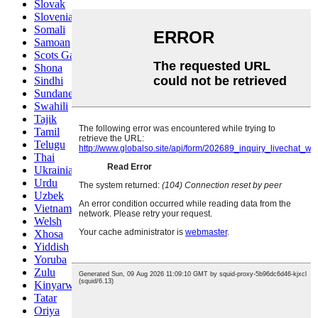
Slovak
Slovenian
Somali
Samoan
Scots Gaelic
Shona
Sindhi
Sundanese
Swahili
Tajik
Tamil
Telugu
Thai
Ukrainian
Urdu
Uzbek
Vietnamese
Welsh
Xhosa
Yiddish
Yoruba
Zulu
Kinyarwanda
Tatar
Oriya