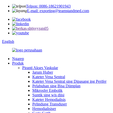
Telpon: 0086-18621901943
E-mail: exporting@teamstandmed.com
English
Ngarep
Produk
Piranti Akses Vaskular
Jarum Huber
Kateter Vena Sentral
Kateter Vena Sentral sing Dipasang ing Perifer
Pelabuhan sing Bisa Diimplan
Mikrosfer Embolik
Suntik sing wis diisi
Kateter Hemodialisis
Pelindung Transduser
Hemodialisiser