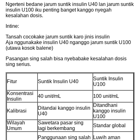
Ngerteni bedane jarum suntik insulin U40 lan jarum suntik
insulin U100 iku penting banget kanggo nyegah
kesalahan dosis.
Intine:
Tansah cocokake jarum suntik karo jinis insulin
Aja nggunakake insulin U40 nganggo jarum suntik U100
(utawa kosok balene)
Pasangan sing salah bisa nyebabake kesalahan dosis
sing serius.
Suntik Insulin
Fitur
Suntik Insulin U40
U100
Konsentrasi
40 unit/mL
100 unit/mL
Insulin
Ditandhani
Ditandai kanggo insulin
Kalibrasi
kanggo insulin
U40
U100
Wilayah
Sawetara pasar sing
Standar global
Umum
lagi berkembang
Panggunaan sing salah
Luwih aman