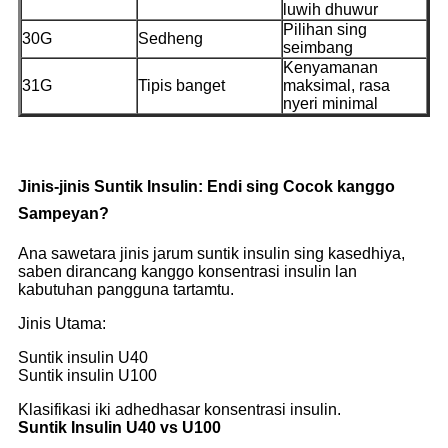
luwih dhuwur
Pilihan sing
30G
Sedheng
seimbang
Kenyamanan
31G
Tipis banget
maksimal, rasa
nyeri minimal
Jinis-jinis Suntik Insulin: Endi sing Cocok kanggo
Sampeyan?
Ana sawetara jinis jarum suntik insulin sing kasedhiya,
saben dirancang kanggo konsentrasi insulin lan
kabutuhan pangguna tartamtu.
Jinis Utama:
Suntik insulin U40
Suntik insulin U100
Klasifikasi iki adhedhasar konsentrasi insulin.
Suntik Insulin U40 vs U100