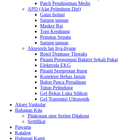
Patch Pendinginan Medis
APD (Alat Pelindung Diri)
Gaun Isolasi
Sarung tangan
Masker Rai
Topi Kembang
Penutup Sepatu
Sarung tangan
Aksesoris lan liya-liyane
Botol Drainase Thoraks
Piranti Pengumpul Bakteri Sekali Pakai
Elektroda EKG
Piranti Semprotan Irung
Konektor Bebas Jarum
Balon Pasca Persalinan
Tutup Pelindung
Gel Bekas Luka Silikon
Gel Transmisi Ultrasonik
Akses Vaskular
Babagan Kita
Pitakonan sing Sering Ditakoni
Sertifikat
Pawarta
Katalog
Hubungi Kami