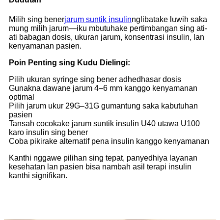
Milih sing bener
jarum suntik insulin
nglibatake luwih saka
mung milih jarum—iku mbutuhake pertimbangan sing ati-
ati babagan dosis, ukuran jarum, konsentrasi insulin, lan
kenyamanan pasien.
Poin Penting sing Kudu Dielingi:
Pilih ukuran syringe sing bener adhedhasar dosis
Gunakna dawane jarum 4–6 mm kanggo kenyamanan
optimal
Pilih jarum ukur 29G–31G gumantung saka kabutuhan
pasien
Tansah cocokake jarum suntik insulin U40 utawa U100
karo insulin sing bener
Coba pikirake alternatif pena insulin kanggo kenyamanan
Kanthi nggawe pilihan sing tepat, panyedhiya layanan
kesehatan lan pasien bisa nambah asil terapi insulin
kanthi signifikan.