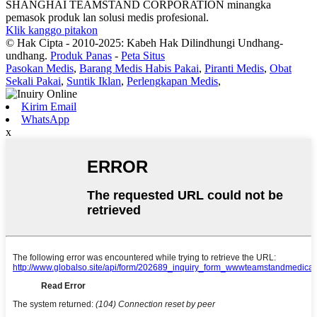
SHANGHAI TEAMSTAND CORPORATION minangka
pemasok produk lan solusi medis profesional.
Klik kanggo pitakon
© Hak Cipta - 2010-2025: Kabeh Hak Dilindhungi Undhang-
undhang.
Produk Panas
-
Peta Situs
Pasokan Medis
,
Barang Medis Habis Pakai
,
Piranti Medis
,
Obat
Sekali Pakai
,
Suntik Iklan
,
Perlengkapan Medis
,
Kirim Email
WhatsApp
x