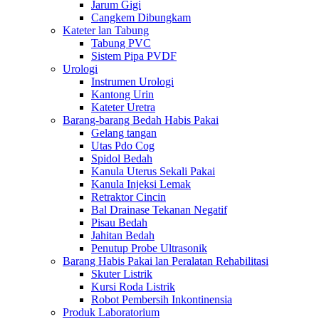
Jarum Gigi
Cangkem Dibungkam
Kateter lan Tabung
Tabung PVC
Sistem Pipa PVDF
Urologi
Instrumen Urologi
Kantong Urin
Kateter Uretra
Barang-barang Bedah Habis Pakai
Gelang tangan
Utas Pdo Cog
Spidol Bedah
Kanula Uterus Sekali Pakai
Kanula Injeksi Lemak
Retraktor Cincin
Bal Drainase Tekanan Negatif
Pisau Bedah
Jahitan Bedah
Penutup Probe Ultrasonik
Barang Habis Pakai lan Peralatan Rehabilitasi
Skuter Listrik
Kursi Roda Listrik
Robot Pembersih Inkontinensia
Produk Laboratorium