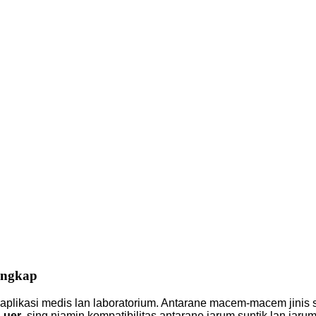
engkap
likasi medis lan laboratorium. Antarane macem-macem jinis s
Luer
, sing njamin kompatibilitas antarane jarum suntik lan jar