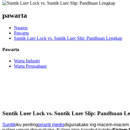
pawarta
Ngarep
Pawarta
Suntik Luer Lock vs. Suntik Luer Slip: Pandhuan Lengkap
Pawarta
Warta Industri
Warta Perusahaan
Suntik Luer Lock vs. Suntik Luer Slip: Pandhuan L
Suntik
iku penting
piranti medis
digunakake ing macem-macem ap
paling umum digunakake. Kaloro jinis kasebut kalebu
Sistem 