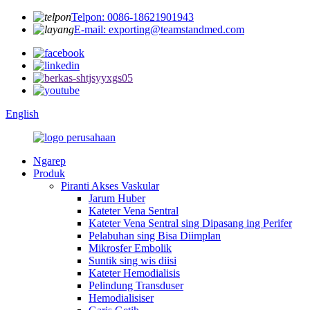
Telpon: 0086-18621901943
E-mail: exporting@teamstandmed.com
English
Ngarep
Produk
Piranti Akses Vaskular
Jarum Huber
Kateter Vena Sentral
Kateter Vena Sentral sing Dipasang ing Perifer
Pelabuhan sing Bisa Diimplan
Mikrosfer Embolik
Suntik sing wis diisi
Kateter Hemodialisis
Pelindung Transduser
Hemodialisiser