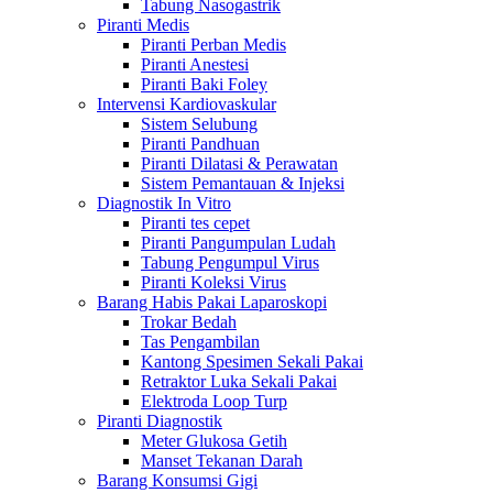
Tabung Nasogastrik
Piranti Medis
Piranti Perban Medis
Piranti Anestesi
Piranti Baki Foley
Intervensi Kardiovaskular
Sistem Selubung
Piranti Pandhuan
Piranti Dilatasi & Perawatan
Sistem Pemantauan & Injeksi
Diagnostik In Vitro
Piranti tes cepet
Piranti Pangumpulan Ludah
Tabung Pengumpul Virus
Piranti Koleksi Virus
Barang Habis Pakai Laparoskopi
Trokar Bedah
Tas Pengambilan
Kantong Spesimen Sekali Pakai
Retraktor Luka Sekali Pakai
Elektroda Loop Turp
Piranti Diagnostik
Meter Glukosa Getih
Manset Tekanan Darah
Barang Konsumsi Gigi