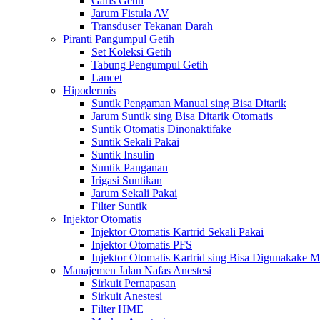
Garis Getih
Jarum Fistula AV
Transduser Tekanan Darah
Piranti Pangumpul Getih
Set Koleksi Getih
Tabung Pengumpul Getih
Lancet
Hipodermis
Suntik Pengaman Manual sing Bisa Ditarik
Jarum Suntik sing Bisa Ditarik Otomatis
Suntik Otomatis Dinonaktifake
Suntik Sekali Pakai
Suntik Insulin
Suntik Panganan
Irigasi Suntikan
Jarum Sekali Pakai
Filter Suntik
Injektor Otomatis
Injektor Otomatis Kartrid Sekali Pakai
Injektor Otomatis PFS
Injektor Otomatis Kartrid sing Bisa Digunakake 
Manajemen Jalan Nafas Anestesi
Sirkuit Pernapasan
Sirkuit Anestesi
Filter HME