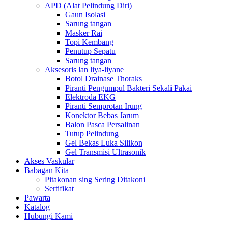
APD (Alat Pelindung Diri)
Gaun Isolasi
Sarung tangan
Masker Rai
Topi Kembang
Penutup Sepatu
Sarung tangan
Aksesoris lan liya-liyane
Botol Drainase Thoraks
Piranti Pengumpul Bakteri Sekali Pakai
Elektroda EKG
Piranti Semprotan Irung
Konektor Bebas Jarum
Balon Pasca Persalinan
Tutup Pelindung
Gel Bekas Luka Silikon
Gel Transmisi Ultrasonik
Akses Vaskular
Babagan Kita
Pitakonan sing Sering Ditakoni
Sertifikat
Pawarta
Katalog
Hubungi Kami