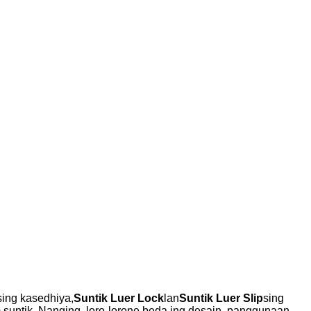
ing kasedhiya,
Suntik Luer Lock
lan
Suntik Luer Slip
sing
um suntik. Nanging, loro-lorone beda ing desain, panggunaan,