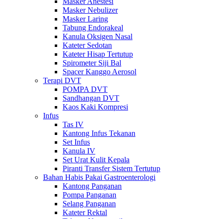
Masker Anestesi
Masker Nebulizer
Masker Laring
Tabung Endorakeal
Kanula Oksigen Nasal
Kateter Sedotan
Kateter Hisap Tertutup
Spirometer Siji Bal
Spacer Kanggo Aerosol
Terapi DVT
POMPA DVT
Sandhangan DVT
Kaos Kaki Kompresi
Infus
Tas IV
Kantong Infus Tekanan
Set Infus
Kanula IV
Set Urat Kulit Kepala
Piranti Transfer Sistem Tertutup
Bahan Habis Pakai Gastroenterologi
Kantong Panganan
Pompa Panganan
Selang Panganan
Kateter Rektal