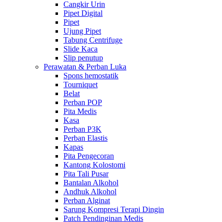
Cangkir Urin
Pipet Digital
Pipet
Ujung Pipet
Tabung Centrifuge
Slide Kaca
Slip penutup
Perawatan & Perban Luka
Spons hemostatik
Tourniquet
Belat
Perban POP
Pita Medis
Kasa
Perban P3K
Perban Elastis
Kapas
Pita Pengecoran
Kantong Kolostomi
Pita Tali Pusar
Bantalan Alkohol
Andhuk Alkohol
Perban Alginat
Sarung Kompresi Terapi Dingin
Patch Pendinginan Medis