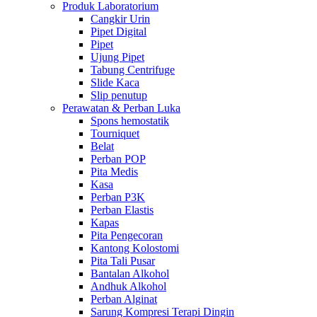
Produk Laboratorium
Cangkir Urin
Pipet Digital
Pipet
Ujung Pipet
Tabung Centrifuge
Slide Kaca
Slip penutup
Perawatan & Perban Luka
Spons hemostatik
Tourniquet
Belat
Perban POP
Pita Medis
Kasa
Perban P3K
Perban Elastis
Kapas
Pita Pengecoran
Kantong Kolostomi
Pita Tali Pusar
Bantalan Alkohol
Andhuk Alkohol
Perban Alginat
Sarung Kompresi Terapi Dingin