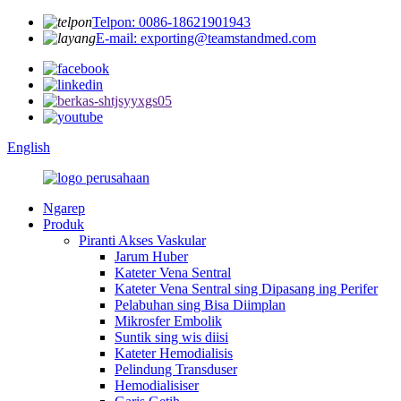
Telpon: 0086-18621901943
E-mail: exporting@teamstandmed.com
English
Ngarep
Produk
Piranti Akses Vaskular
Jarum Huber
Kateter Vena Sentral
Kateter Vena Sentral sing Dipasang ing Perifer
Pelabuhan sing Bisa Diimplan
Mikrosfer Embolik
Suntik sing wis diisi
Kateter Hemodialisis
Pelindung Transduser
Hemodialisiser