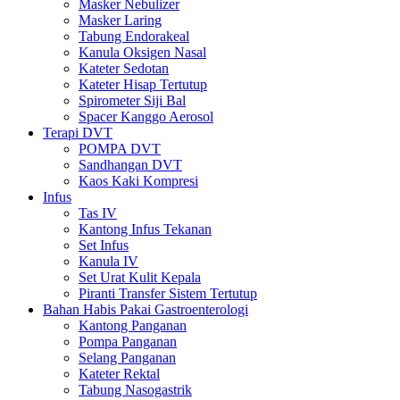
Masker Nebulizer
Masker Laring
Tabung Endorakeal
Kanula Oksigen Nasal
Kateter Sedotan
Kateter Hisap Tertutup
Spirometer Siji Bal
Spacer Kanggo Aerosol
Terapi DVT
POMPA DVT
Sandhangan DVT
Kaos Kaki Kompresi
Infus
Tas IV
Kantong Infus Tekanan
Set Infus
Kanula IV
Set Urat Kulit Kepala
Piranti Transfer Sistem Tertutup
Bahan Habis Pakai Gastroenterologi
Kantong Panganan
Pompa Panganan
Selang Panganan
Kateter Rektal
Tabung Nasogastrik