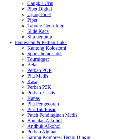
Cangkir Urin
Pipet Digital
Ujung Pipet
Pipet
Tabung Centrifuge
Slide Kaca
Slip penutup
Perawatan & Perban Luka
Kantong Kolostomi
Spons hemostatik
Tourniquet
Belat
Perban POP
Pita Medis
Kasa
Perban P3K
Perban Elastis
Kapas
Pita Pengecoran
Pita Tali Pusar
Patch Pendinginan Medis
Bantalan Alkohol
Andhuk Alkohol
Perban Alginat
Sarung Kompresi Terapi Dingin