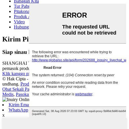
Babagan Kita
Tur Pabrik
Pitakonan sing Sering Ditakoni
Produk Akses Vaskular
Video
Hubungi Kami
Kirim Pitakon:
Siap sinau luwih akeh
SHANGHAI TEAMSTAND CORPORATION minangka
pemasok produk lan solusi medis profesional.
Klik kanggo pitakon
© Hak Cipta - 2010-2025: Kabeh Hak Dilindhungi Undhang-
undhang.
Produk Panas
-
Peta Situs
Obat Sekali Pakai
,
Suntik Iklan
,
Barang Medis Habis Pakai
,
Piranti
Medis
,
Pasokan Medis
,
Perlengkapan Medis
,
Kirim Email
WhatsApp
x