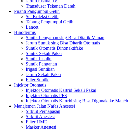
Jarum Fistula AV
Transduser Tekanan Darah
Piranti Pangumpul Getih
Set Koleksi Getih
Tabung Pengumpul Getih
Lancet
Hipodermis
Suntik Pengaman sing Bisa Ditarik Manan
Jarum Suntik sing Bisa Ditarik Otomatis
Suntik Otomatis Dinonaktifake
Suntik Sekali Pakai
Suntik Insulin
Suntik Panganan
Irigasi Suntikan
Jarum Sekali Pakai
Filter Suntik
Injektor Otomatis
Injektor Otomatis Kartrid Sekali Pakai
Injektor Otomatis PFS
Injektor Otomatis Kartrid sing Bisa Digunakake Manèh
Manajemen Jalan Nafas Anestesi
Sirkuit Pernapasan
Sirkuit Anestesi
Filter HME
Masker Anestesi