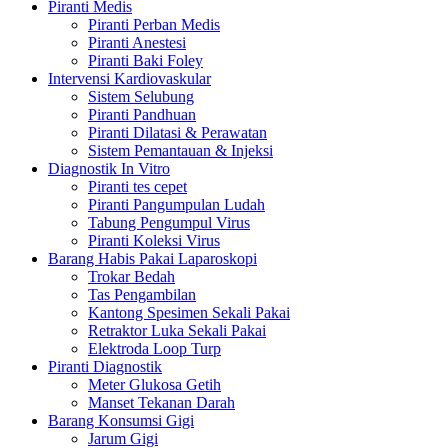
Piranti Medis
Piranti Perban Medis
Piranti Anestesi
Piranti Baki Foley
Intervensi Kardiovaskular
Sistem Selubung
Piranti Pandhuan
Piranti Dilatasi & Perawatan
Sistem Pemantauan & Injeksi
Diagnostik In Vitro
Piranti tes cepet
Piranti Pangumpulan Ludah
Tabung Pengumpul Virus
Piranti Koleksi Virus
Barang Habis Pakai Laparoskopi
Trokar Bedah
Tas Pengambilan
Kantong Spesimen Sekali Pakai
Retraktor Luka Sekali Pakai
Elektroda Loop Turp
Piranti Diagnostik
Meter Glukosa Getih
Manset Tekanan Darah
Barang Konsumsi Gigi
Jarum Gigi