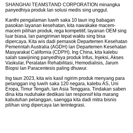
SHANGHAI TEAMSTAND CORPORATION minangka
panyedhiya produk lan solusi medis sing unggul.
Kanthi pengalaman luwih saka 10 taun ing babagan
pasokan layanan kesehatan, kita nawakake macem-
macem pilihan produk, rega kompetitif, layanan OEM sing
luar biasa, lan pangiriman tepat waktu sing bisa
dipercaya. Kita wis dadi pemasok Departemen Kesehatan
Pemerintah Australia (AGDH) lan Departemen Kesehatan
Masyarakat California (CDPH). Ing China, kita kalebu
salah sawijining panyedhiya produk Infus, Injeksi, Akses
Vaskular, Peralatan Rehabilitasi, Hemodialisis, Jarum
Biopsi lan Paracentesis paling dhuwur.
Ing taun 2023, kita wis kasil ngirim produk menyang para
pelanggan ing luwih saka 120 negara, kalebu AS, Uni
Eropa, Timur Tengah, lan Asia Tenggara. Tindakan saben
dina kita nuduhake dedikasi lan responsif kita marang
kabutuhan pelanggan, saengga kita dadi mitra bisnis
pilihan sing dipercaya lan terintegrasi.