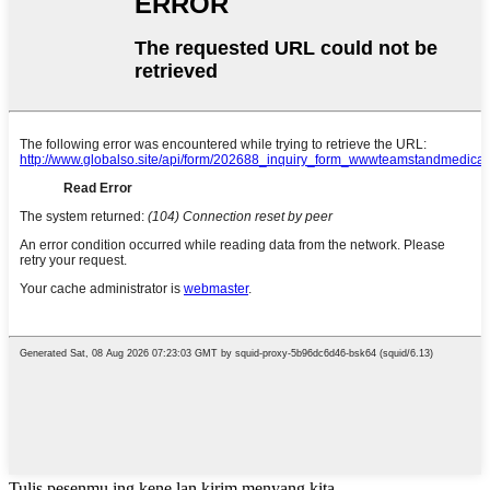
Tulis pesenmu ing kene lan kirim menyang kita