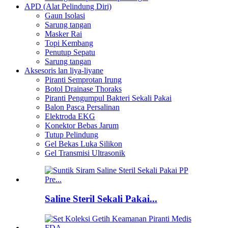
APD (Alat Pelindung Diri)
Gaun Isolasi
Sarung tangan
Masker Rai
Topi Kembang
Penutup Sepatu
Sarung tangan
Aksesoris lan liya-liyane
Piranti Semprotan Irung
Botol Drainase Thoraks
Piranti Pengumpul Bakteri Sekali Pakai
Balon Pasca Persalinan
Elektroda EKG
Konektor Bebas Jarum
Tutup Pelindung
Gel Bekas Luka Silikon
Gel Transmisi Ultrasonik
Saline Steril Sekali Pakai...