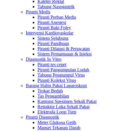
Kateter Rektal
Tabung Nasogastrik
Piranti Medis
Piranti Perban Medis
Piranti Anestesi
Piranti Baki Foley
Intervensi Kardiovaskular
Sistem Selubung
Piranti Pandhuan
Piranti Dilatasi & Perawatan
Sistem Pemantauan & Injeksi
Diagnostik In Vitro
Piranti tes cepet
Piranti Pangumpulan Ludah
Tabung Pengumpul Virus
Piranti Koleksi Virus
Barang Habis Pakai Laparoskopi
Trokar Bedah
Tas Pengambilan
Kantong Spesimen Sekali Pakai
Retraktor Luka Sekali Pakai
Elektroda Loop Turp
Piranti Diagnostik
Meter Glukosa Getih
Manset Tekanan Darah