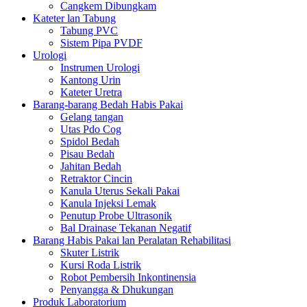
Cangkem Dibungkam
Kateter lan Tabung
Tabung PVC
Sistem Pipa PVDF
Urologi
Instrumen Urologi
Kantong Urin
Kateter Uretra
Barang-barang Bedah Habis Pakai
Gelang tangan
Utas Pdo Cog
Spidol Bedah
Pisau Bedah
Jahitan Bedah
Retraktor Cincin
Kanula Uterus Sekali Pakai
Kanula Injeksi Lemak
Penutup Probe Ultrasonik
Bal Drainase Tekanan Negatif
Barang Habis Pakai lan Peralatan Rehabilitasi
Skuter Listrik
Kursi Roda Listrik
Robot Pembersih Inkontinensia
Penyangga & Dhukungan
Produk Laboratorium