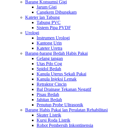
Barang Konsumsi Gigi
Jarum Gigi
Cangkem Dibungkam
Kateter lan Tabung
Tabung PVC
Sistem Pipa PVDF
Urologi
Instrumen Urologi
Kantong Urin
Kateter Uretra
Barang-barang Bedah Habis Pakai
Gelang tangan
Utas Pdo Cog
Spidol Bedah
Kanula Uterus Sekali Pakai
Kanula Injeksi Lemak
Retraktor Cincin
Bal Drainase Tekanan Negatif
Pisau Bedah
Jahitan Bedah
Penutup Probe Ultrasonik
Barang Habis Pakai lan Peralatan Rehabilitasi
Skuter Listrik
Kursi Roda Listrik
Robot Pembersih Inkontinensia