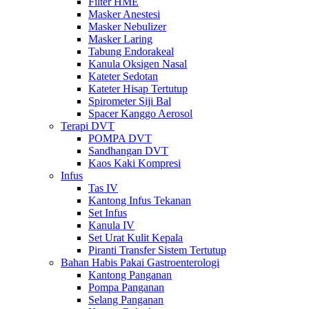
Filter HME
Masker Anestesi
Masker Nebulizer
Masker Laring
Tabung Endorakeal
Kanula Oksigen Nasal
Kateter Sedotan
Kateter Hisap Tertutup
Spirometer Siji Bal
Spacer Kanggo Aerosol
Terapi DVT
POMPA DVT
Sandhangan DVT
Kaos Kaki Kompresi
Infus
Tas IV
Kantong Infus Tekanan
Set Infus
Kanula IV
Set Urat Kulit Kepala
Piranti Transfer Sistem Tertutup
Bahan Habis Pakai Gastroenterologi
Kantong Panganan
Pompa Panganan
Selang Panganan