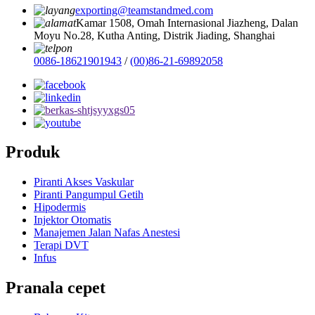
exporting@teamstandmed.com
Kamar 1508, Omah Internasional Jiazheng, Dalan
Moyu No.28, Kutha Anting, Distrik Jiading, Shanghai
0086-18621901943
/
(00)86-21-69892058
Produk
Piranti Akses Vaskular
Piranti Pangumpul Getih
Hipodermis
Injektor Otomatis
Manajemen Jalan Nafas Anestesi
Terapi DVT
Infus
Pranala cepet