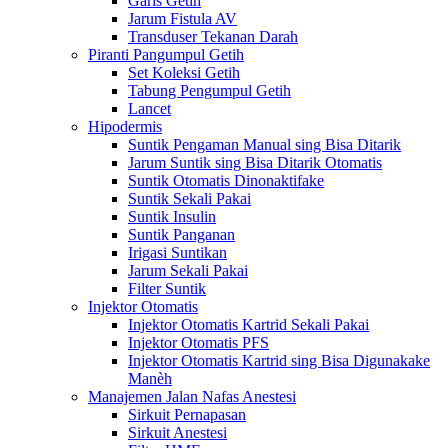
Garis Getih
Jarum Fistula AV
Transduser Tekanan Darah
Piranti Pangumpul Getih
Set Koleksi Getih
Tabung Pengumpul Getih
Lancet
Hipodermis
Suntik Pengaman Manual sing Bisa Ditarik
Jarum Suntik sing Bisa Ditarik Otomatis
Suntik Otomatis Dinonaktifake
Suntik Sekali Pakai
Suntik Insulin
Suntik Panganan
Irigasi Suntikan
Jarum Sekali Pakai
Filter Suntik
Injektor Otomatis
Injektor Otomatis Kartrid Sekali Pakai
Injektor Otomatis PFS
Injektor Otomatis Kartrid sing Bisa Digunakake
Manèh
Manajemen Jalan Nafas Anestesi
Sirkuit Pernapasan
Sirkuit Anestesi