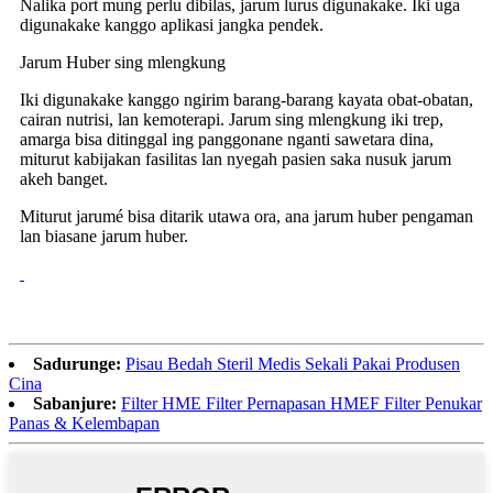
Nalika port mung perlu dibilas, jarum lurus digunakake. Iki uga
digunakake kanggo aplikasi jangka pendek.
Jarum Huber sing mlengkung
Iki digunakake kanggo ngirim barang-barang kayata obat-obatan,
cairan nutrisi, lan kemoterapi. Jarum sing mlengkung iki trep,
amarga bisa ditinggal ing panggonane nganti sawetara dina,
miturut kabijakan fasilitas lan nyegah pasien saka nusuk jarum
akeh banget.
Miturut jarumé bisa ditarik utawa ora, ana jarum huber pengaman
lan biasane jarum huber.
Sadurunge:
Pisau Bedah Steril Medis Sekali Pakai Produsen
Cina
Sabanjure:
Filter HME Filter Pernapasan HMEF Filter Penukar
Panas & Kelembapan