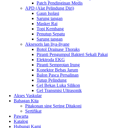
Patch Pendinginan Medis
APD (Alat Pelindung Diri)
Gaun Isolasi
Sarung tangan
Masker Rai
Topi Kembang
Penutup Sepatu
Sarung tangan
Aksesoris lan liya-liyane
Botol Drainase Thoraks
Piranti Pengumpul Bakteri Sekali Pakai
Elektroda EKG
Piranti Semprotan Irung
Konektor Bebas Jarum
Balon Pasca Persalinan
Tutup Pelindung
Gel Bekas Luka Silikon
Gel Transmisi Ultrasonik
Akses Vaskular
Babagan Kita
Pitakonan sing Sering Ditakoni
Sertifikat
Pawarta
Katalog
Hubungi Kami