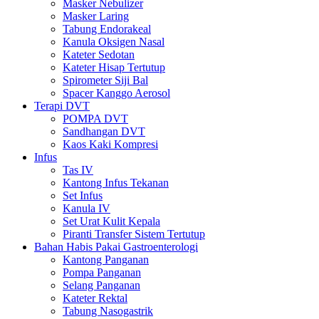
Masker Nebulizer
Masker Laring
Tabung Endorakeal
Kanula Oksigen Nasal
Kateter Sedotan
Kateter Hisap Tertutup
Spirometer Siji Bal
Spacer Kanggo Aerosol
Terapi DVT
POMPA DVT
Sandhangan DVT
Kaos Kaki Kompresi
Infus
Tas IV
Kantong Infus Tekanan
Set Infus
Kanula IV
Set Urat Kulit Kepala
Piranti Transfer Sistem Tertutup
Bahan Habis Pakai Gastroenterologi
Kantong Panganan
Pompa Panganan
Selang Panganan
Kateter Rektal
Tabung Nasogastrik