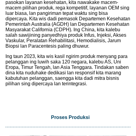
pasokan layanan kesehatan, kita nawakake macem-
macem pilihan produk, rega kompetitif, layanan OEM sing
luar biasa, lan pangiriman tepat waktu sing bisa
dipercaya. Kita wis dadi pemasok Departemen Kesehatan
Pemerintah Australia (AGDH) lan Departemen Kesehatan
Masyarakat California (CDPH). Ing China, kita kalebu
salah sawijining panyedhiya produk Infus, Injeksi, Akses
Vaskular, Peralatan Rehabilitasi, Hemodialisis, Jarum
Biopsi lan Paracentesis paling dhuwur.
Ing taun 2023, kita wis kasil ngirim produk menyang para
pelanggan ing luwih saka 120 negara, kalebu AS, Uni
Eropa, Timur Tengah, lan Asia Tenggara. Tindakan saben
dina kita nuduhake dedikasi lan responsif kita marang
kabutuhan pelanggan, saengga kita dadi mitra bisnis
pilihan sing dipercaya lan terintegrasi.
Proses Produksi