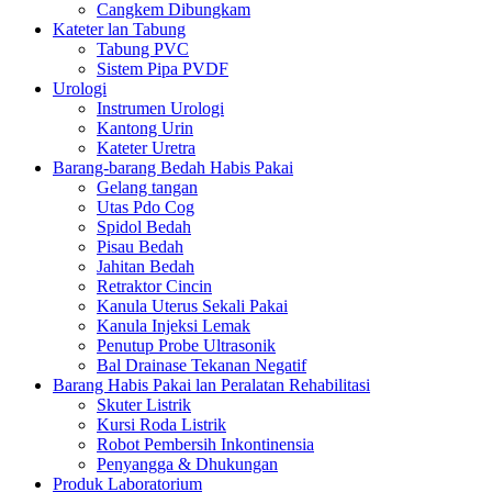
Cangkem Dibungkam
Kateter lan Tabung
Tabung PVC
Sistem Pipa PVDF
Urologi
Instrumen Urologi
Kantong Urin
Kateter Uretra
Barang-barang Bedah Habis Pakai
Gelang tangan
Utas Pdo Cog
Spidol Bedah
Pisau Bedah
Jahitan Bedah
Retraktor Cincin
Kanula Uterus Sekali Pakai
Kanula Injeksi Lemak
Penutup Probe Ultrasonik
Bal Drainase Tekanan Negatif
Barang Habis Pakai lan Peralatan Rehabilitasi
Skuter Listrik
Kursi Roda Listrik
Robot Pembersih Inkontinensia
Penyangga & Dhukungan
Produk Laboratorium