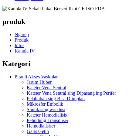
produk
Ngarep
Produk
Infus
Kanula IV
Kategori
Piranti Akses Vaskular
Jarum Huber
Kateter Vena Sentral
Kateter Vena Sentral sing Dipasang ing Perifer
Pelabuhan sing Bisa Diimplan
Mikrosfer Embolik
Suntik sing wis diisi
Kateter Hemodialisis
Pelindung Transduser
Hemodialisiser
Garis Getih