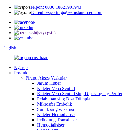
Telpon: 0086-18621901943
E-mail: exporting@teamstandmed.com
English
Ngarep
Produk
Piranti Akses Vaskular
Jarum Huber
Kateter Vena Sentral
Kateter Vena Sentral sing Dipasang ing Perifer
Pelabuhan sing Bisa Diimplan
Mikrosfer Embolik
Suntik sing wis diisi
Kateter Hemodialisis
Pelindung Transduser
Hemodialisiser