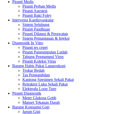
Piranti Medis
Piranti Perban Medis
Piranti Anestesi
Piranti Baki Foley
Intervensi Kardiovaskular
Sistem Selubung
Piranti Pandhuan
Piranti Dilatasi & Perawatan
Sistem Pemantauan & Injeksi
Diagnostik In Vitro
Piranti tes cepet
Piranti Pangumpulan Ludah
Tabung Pengumpul Virus
Piranti Koleksi Virus
Barang Habis Pakai Laparoskopi
Trokar Bedah
Tas Pengambilan
Kantong Spesimen Sekali Pakai
Retraktor Luka Sekali Pakai
Elektroda Loop Turp
Piranti Diagnostik
Meter Glukosa Getih
Manset Tekanan Darah
Barang Konsumsi Gigi
Jarum Gigi