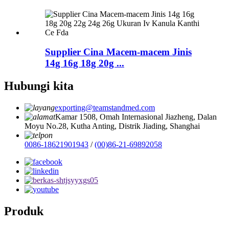
Supplier Cina Macem-macem Jinis
14g 16g 18g 20g ...
Hubungi kita
exporting@teamstandmed.com
Kamar 1508, Omah Internasional Jiazheng, Dalan
Moyu No.28, Kutha Anting, Distrik Jiading, Shanghai
0086-18621901943
/
(00)86-21-69892058
Produk