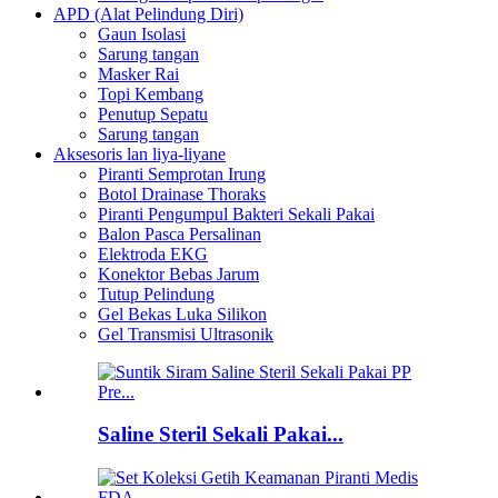
APD (Alat Pelindung Diri)
Gaun Isolasi
Sarung tangan
Masker Rai
Topi Kembang
Penutup Sepatu
Sarung tangan
Aksesoris lan liya-liyane
Piranti Semprotan Irung
Botol Drainase Thoraks
Piranti Pengumpul Bakteri Sekali Pakai
Balon Pasca Persalinan
Elektroda EKG
Konektor Bebas Jarum
Tutup Pelindung
Gel Bekas Luka Silikon
Gel Transmisi Ultrasonik
Saline Steril Sekali Pakai...