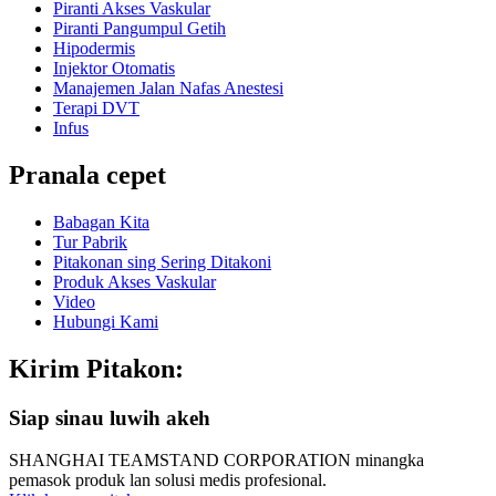
Piranti Akses Vaskular
Piranti Pangumpul Getih
Hipodermis
Injektor Otomatis
Manajemen Jalan Nafas Anestesi
Terapi DVT
Infus
Pranala cepet
Babagan Kita
Tur Pabrik
Pitakonan sing Sering Ditakoni
Produk Akses Vaskular
Video
Hubungi Kami
Kirim Pitakon:
Siap sinau luwih akeh
SHANGHAI TEAMSTAND CORPORATION minangka
pemasok produk lan solusi medis profesional.