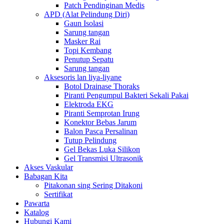
Patch Pendinginan Medis
APD (Alat Pelindung Diri)
Gaun Isolasi
Sarung tangan
Masker Rai
Topi Kembang
Penutup Sepatu
Sarung tangan
Aksesoris lan liya-liyane
Botol Drainase Thoraks
Piranti Pengumpul Bakteri Sekali Pakai
Elektroda EKG
Piranti Semprotan Irung
Konektor Bebas Jarum
Balon Pasca Persalinan
Tutup Pelindung
Gel Bekas Luka Silikon
Gel Transmisi Ultrasonik
Akses Vaskular
Babagan Kita
Pitakonan sing Sering Ditakoni
Sertifikat
Pawarta
Katalog
Hubungi Kami