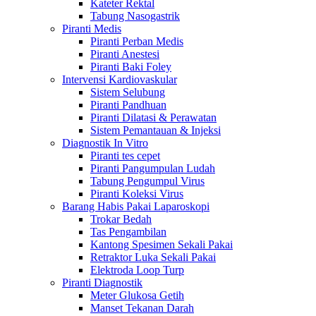
Kateter Rektal
Tabung Nasogastrik
Piranti Medis
Piranti Perban Medis
Piranti Anestesi
Piranti Baki Foley
Intervensi Kardiovaskular
Sistem Selubung
Piranti Pandhuan
Piranti Dilatasi & Perawatan
Sistem Pemantauan & Injeksi
Diagnostik In Vitro
Piranti tes cepet
Piranti Pangumpulan Ludah
Tabung Pengumpul Virus
Piranti Koleksi Virus
Barang Habis Pakai Laparoskopi
Trokar Bedah
Tas Pengambilan
Kantong Spesimen Sekali Pakai
Retraktor Luka Sekali Pakai
Elektroda Loop Turp
Piranti Diagnostik
Meter Glukosa Getih
Manset Tekanan Darah