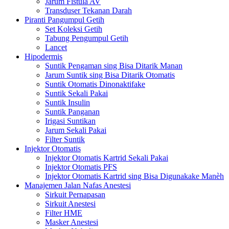
Jarum Fistula AV
Transduser Tekanan Darah
Piranti Pangumpul Getih
Set Koleksi Getih
Tabung Pengumpul Getih
Lancet
Hipodermis
Suntik Pengaman sing Bisa Ditarik Manan
Jarum Suntik sing Bisa Ditarik Otomatis
Suntik Otomatis Dinonaktifake
Suntik Sekali Pakai
Suntik Insulin
Suntik Panganan
Irigasi Suntikan
Jarum Sekali Pakai
Filter Suntik
Injektor Otomatis
Injektor Otomatis Kartrid Sekali Pakai
Injektor Otomatis PFS
Injektor Otomatis Kartrid sing Bisa Digunakake Manèh
Manajemen Jalan Nafas Anestesi
Sirkuit Pernapasan
Sirkuit Anestesi
Filter HME
Masker Anestesi