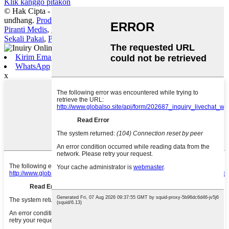
Klik kanggo pitakon
© Hak Cipta - 2010-2025: Kabeh Hak Dilindhungi Undhang-
undhang.
Produk Panas
-
Peta Situs
Piranti Medis
,
Pasokan Medis
,
Barang Medis Habis Pakai
,
Obat
Sekali Pakai
,
Perlengkapan Medis
,
Suntik Iklan
,
Kirim Email
WhatsApp
x