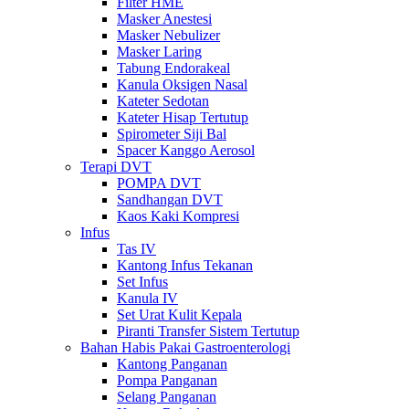
Filter HME
Masker Anestesi
Masker Nebulizer
Masker Laring
Tabung Endorakeal
Kanula Oksigen Nasal
Kateter Sedotan
Kateter Hisap Tertutup
Spirometer Siji Bal
Spacer Kanggo Aerosol
Terapi DVT
POMPA DVT
Sandhangan DVT
Kaos Kaki Kompresi
Infus
Tas IV
Kantong Infus Tekanan
Set Infus
Kanula IV
Set Urat Kulit Kepala
Piranti Transfer Sistem Tertutup
Bahan Habis Pakai Gastroenterologi
Kantong Panganan
Pompa Panganan
Selang Panganan