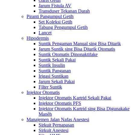
Garis Getih
Jarum Fistula AV
Transduser Tekanan Darah
Piranti Pangumpul Getih
Set Koleksi Getih
Tabung Pengumpul Getih
Lancet
Hipodermis
Suntik Pengaman Manual sing Bisa Ditarik
Jarum Suntik sing Bisa Ditarik Otomatis
Suntik Otomatis Dinonaktifake
Suntik Sekali Pakai
Suntik Insulin
Suntik Panganan
Irigasi Suntikan
Jarum Sekali Pakai
Filter Suntik
Injektor Otomatis
Injektor Otomatis Kartrid Sekali Pakai
Injektor Otomatis PFS
Injektor Otomatis Kartrid sing Bisa Digunakake
Manèh
Manajemen Jalan Nafas Anestesi
Sirkuit Pernapasan
Sirkuit Anestesi