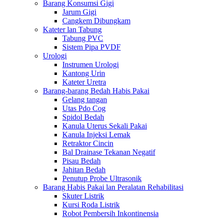
Barang Konsumsi Gigi
Jarum Gigi
Cangkem Dibungkam
Kateter lan Tabung
Tabung PVC
Sistem Pipa PVDF
Urologi
Instrumen Urologi
Kantong Urin
Kateter Uretra
Barang-barang Bedah Habis Pakai
Gelang tangan
Utas Pdo Cog
Spidol Bedah
Kanula Uterus Sekali Pakai
Kanula Injeksi Lemak
Retraktor Cincin
Bal Drainase Tekanan Negatif
Pisau Bedah
Jahitan Bedah
Penutup Probe Ultrasonik
Barang Habis Pakai lan Peralatan Rehabilitasi
Skuter Listrik
Kursi Roda Listrik
Robot Pembersih Inkontinensia