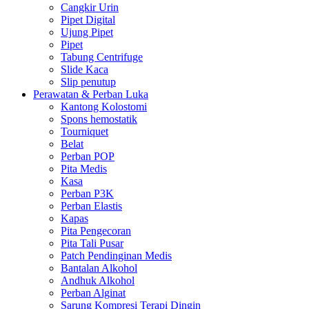
Cangkir Urin
Pipet Digital
Ujung Pipet
Pipet
Tabung Centrifuge
Slide Kaca
Slip penutup
Perawatan & Perban Luka
Kantong Kolostomi
Spons hemostatik
Tourniquet
Belat
Perban POP
Pita Medis
Kasa
Perban P3K
Perban Elastis
Kapas
Pita Pengecoran
Pita Tali Pusar
Patch Pendinginan Medis
Bantalan Alkohol
Andhuk Alkohol
Perban Alginat
Sarung Kompresi Terapi Dingin