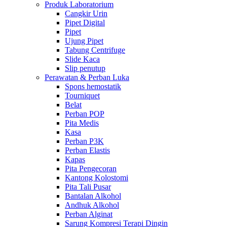
Produk Laboratorium
Cangkir Urin
Pipet Digital
Pipet
Ujung Pipet
Tabung Centrifuge
Slide Kaca
Slip penutup
Perawatan & Perban Luka
Spons hemostatik
Tourniquet
Belat
Perban POP
Pita Medis
Kasa
Perban P3K
Perban Elastis
Kapas
Pita Pengecoran
Kantong Kolostomi
Pita Tali Pusar
Bantalan Alkohol
Andhuk Alkohol
Perban Alginat
Sarung Kompresi Terapi Dingin