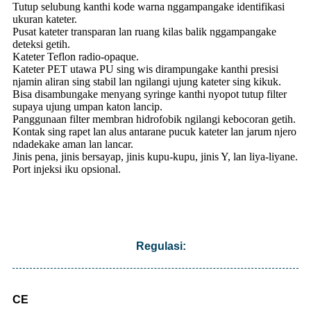
Tutup selubung kanthi kode warna nggampangake identifikasi
ukuran kateter.
Pusat kateter transparan lan ruang kilas balik nggampangake
deteksi getih.
Kateter Teflon radio-opaque.
Kateter PET utawa PU sing wis dirampungake kanthi presisi
njamin aliran sing stabil lan ngilangi ujung kateter sing kikuk.
Bisa disambungake menyang syringe kanthi nyopot tutup filter
supaya ujung umpan katon lancip.
Panggunaan filter membran hidrofobik ngilangi kebocoran getih.
Kontak sing rapet lan alus antarane pucuk kateter lan jarum njero
ndadekake aman lan lancar.
Jinis pena, jinis bersayap, jinis kupu-kupu, jinis Y, lan liya-liyane.
Port injeksi iku opsional.
Regulasi:
CE