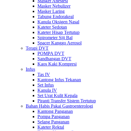
Masker Anestesi
Masker Nebulizer
Masker Laring
Tabung Endorakeal
Kanula Oksigen Nasal
Kateter Sedotan
Kateter Hisap Tertutup
Spirometer Siji Bal
Spacer Kanggo Aerosol
Terapi DVT
POMPA DVT
Sandhangan DVT
Kaos Kaki Kompresi
Infus
Tas IV
Kantong Infus Tekanan
Set Infus
Kanula IV
Set Urat Kulit Kepala
Piranti Transfer Sistem Tertutup
Bahan Habis Pakai Gastroenterologi
Kantong Panganan
Pompa Panganan
Selang Panganan
Kateter Rektal