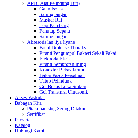
APD (Alat Pelindung Diri)
Gaun Isolasi
Sarung tangan
Masker Rai
Topi Kembang
Penutup Sepatu
Sarung tangan
Aksesoris lan liya-liyane
Botol Drainase Thoraks
Piranti Pengumpul Bakteri Sekali Pakai
Elektroda EKG
Piranti Semprotan Irung
Konektor Bebas Jarum
Balon Pasca Persalinan
Tutup Pelindung
Gel Bekas Luka Silikon
Gel Transmisi Ultrasonik
Akses Vaskular
Babagan Kita
Pitakonan sing Sering Ditakoni
Sertifikat
Pawarta
Katalog
Hubungi Kami