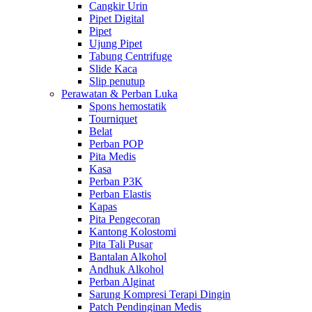
Cangkir Urin
Pipet Digital
Pipet
Ujung Pipet
Tabung Centrifuge
Slide Kaca
Slip penutup
Perawatan & Perban Luka
Spons hemostatik
Tourniquet
Belat
Perban POP
Pita Medis
Kasa
Perban P3K
Perban Elastis
Kapas
Pita Pengecoran
Kantong Kolostomi
Pita Tali Pusar
Bantalan Alkohol
Andhuk Alkohol
Perban Alginat
Sarung Kompresi Terapi Dingin
Patch Pendinginan Medis