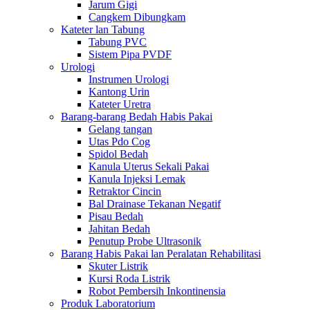
Jarum Gigi
Cangkem Dibungkam
Kateter lan Tabung
Tabung PVC
Sistem Pipa PVDF
Urologi
Instrumen Urologi
Kantong Urin
Kateter Uretra
Barang-barang Bedah Habis Pakai
Gelang tangan
Utas Pdo Cog
Spidol Bedah
Kanula Uterus Sekali Pakai
Kanula Injeksi Lemak
Retraktor Cincin
Bal Drainase Tekanan Negatif
Pisau Bedah
Jahitan Bedah
Penutup Probe Ultrasonik
Barang Habis Pakai lan Peralatan Rehabilitasi
Skuter Listrik
Kursi Roda Listrik
Robot Pembersih Inkontinensia
Produk Laboratorium