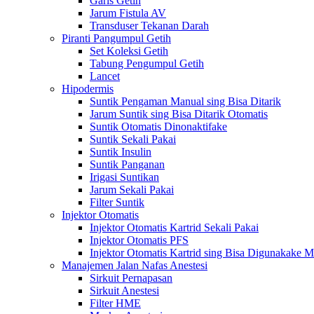
Garis Getih
Jarum Fistula AV
Transduser Tekanan Darah
Piranti Pangumpul Getih
Set Koleksi Getih
Tabung Pengumpul Getih
Lancet
Hipodermis
Suntik Pengaman Manual sing Bisa Ditarik
Jarum Suntik sing Bisa Ditarik Otomatis
Suntik Otomatis Dinonaktifake
Suntik Sekali Pakai
Suntik Insulin
Suntik Panganan
Irigasi Suntikan
Jarum Sekali Pakai
Filter Suntik
Injektor Otomatis
Injektor Otomatis Kartrid Sekali Pakai
Injektor Otomatis PFS
Injektor Otomatis Kartrid sing Bisa Digunakake 
Manajemen Jalan Nafas Anestesi
Sirkuit Pernapasan
Sirkuit Anestesi
Filter HME