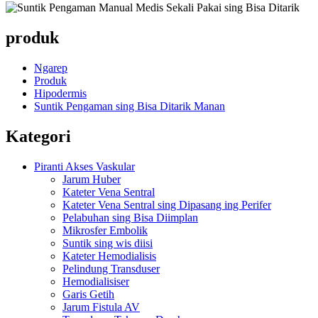
produk
Ngarep
Produk
Hipodermis
Suntik Pengaman sing Bisa Ditarik Manan
Kategori
Piranti Akses Vaskular
Jarum Huber
Kateter Vena Sentral
Kateter Vena Sentral sing Dipasang ing Perifer
Pelabuhan sing Bisa Diimplan
Mikrosfer Embolik
Suntik sing wis diisi
Kateter Hemodialisis
Pelindung Transduser
Hemodialisiser
Garis Getih
Jarum Fistula AV