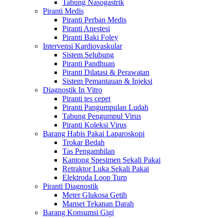
Tabung Nasogastrik
Piranti Medis
Piranti Perban Medis
Piranti Anestesi
Piranti Baki Foley
Intervensi Kardiovaskular
Sistem Selubung
Piranti Pandhuan
Piranti Dilatasi & Perawatan
Sistem Pemantauan & Injeksi
Diagnostik In Vitro
Piranti tes cepet
Piranti Pangumpulan Ludah
Tabung Pengumpul Virus
Piranti Koleksi Virus
Barang Habis Pakai Laparoskopi
Trokar Bedah
Tas Pengambilan
Kantong Spesimen Sekali Pakai
Retraktor Luka Sekali Pakai
Elektroda Loop Turp
Piranti Diagnostik
Meter Glukosa Getih
Manset Tekanan Darah
Barang Konsumsi Gigi