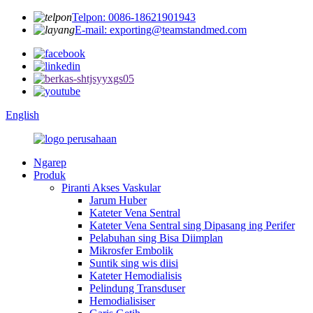
Telpon: 0086-18621901943
E-mail: exporting@teamstandmed.com
English
Ngarep
Produk
Piranti Akses Vaskular
Jarum Huber
Kateter Vena Sentral
Kateter Vena Sentral sing Dipasang ing Perifer
Pelabuhan sing Bisa Diimplan
Mikrosfer Embolik
Suntik sing wis diisi
Kateter Hemodialisis
Pelindung Transduser
Hemodialisiser