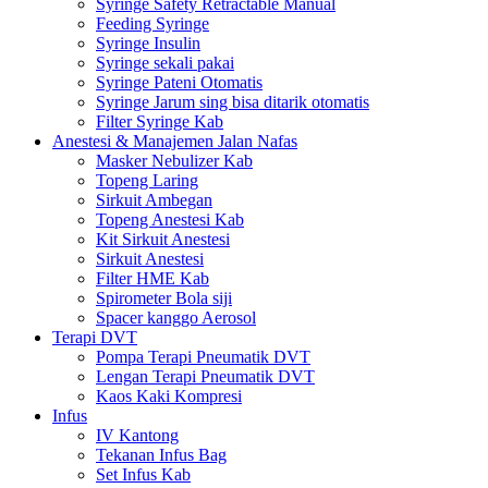
Syringe Safety Retractable Manual
Feeding Syringe
Syringe Insulin
Syringe sekali pakai
Syringe Pateni Otomatis
Syringe Jarum sing bisa ditarik otomatis
Filter Syringe Kab
Anestesi & Manajemen Jalan Nafas
Masker Nebulizer Kab
Topeng Laring
Sirkuit Ambegan
Topeng Anestesi Kab
Kit Sirkuit Anestesi
Sirkuit Anestesi
Filter HME Kab
Spirometer Bola siji
Spacer kanggo Aerosol
Terapi DVT
Pompa Terapi Pneumatik DVT
Lengan Terapi Pneumatik DVT
Kaos Kaki Kompresi
Infus
IV Kantong
Tekanan Infus Bag
Set Infus Kab