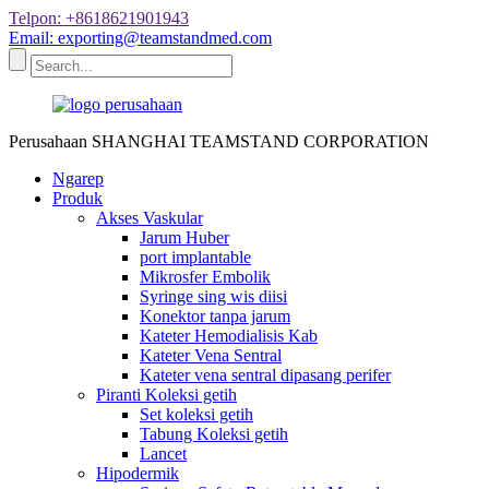
Telpon: +8618621901943
Email: exporting@teamstandmed.com
Perusahaan SHANGHAI TEAMSTAND CORPORATION
Ngarep
Produk
Akses Vaskular
Jarum Huber
port implantable
Mikrosfer Embolik
Syringe sing wis diisi
Konektor tanpa jarum
Kateter Hemodialisis Kab
Kateter Vena Sentral
Kateter vena sentral dipasang perifer
Piranti Koleksi getih
Set koleksi getih
Tabung Koleksi getih
Lancet
Hipodermik