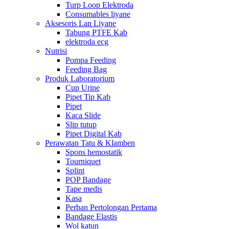
Turp Loop Elektroda
Consumables liyane
Aksesoris Lan Liyane
Tabung PTFE Kab
elektroda ecg
Nutrisi
Pompa Feeding
Feeding Bag
Produk Laboratorium
Cup Urine
Pipet Tip Kab
Pipet
Kaca Slide
Slip tutup
Pipet Digital Kab
Perawatan Tatu & Klamben
Spons hemostatik
Tourniquet
Splint
POP Bandage
Tape medis
Kasa
Perban Pertolongan Pertama
Bandage Elastis
Wol katun