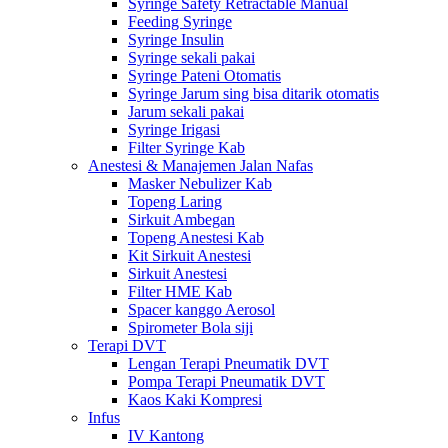
Syringe Safety Retractable Manual
Feeding Syringe
Syringe Insulin
Syringe sekali pakai
Syringe Pateni Otomatis
Syringe Jarum sing bisa ditarik otomatis
Jarum sekali pakai
Syringe Irigasi
Filter Syringe Kab
Anestesi & Manajemen Jalan Nafas
Masker Nebulizer Kab
Topeng Laring
Sirkuit Ambegan
Topeng Anestesi Kab
Kit Sirkuit Anestesi
Sirkuit Anestesi
Filter HME Kab
Spacer kanggo Aerosol
Spirometer Bola siji
Terapi DVT
Lengan Terapi Pneumatik DVT
Pompa Terapi Pneumatik DVT
Kaos Kaki Kompresi
Infus
IV Kantong