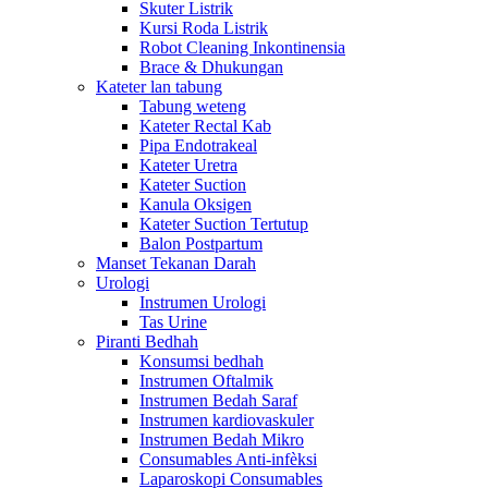
Skuter Listrik
Kursi Roda Listrik
Robot Cleaning Inkontinensia
Brace & Dhukungan
Kateter lan tabung
Tabung weteng
Kateter Rectal Kab
Pipa Endotrakeal
Kateter Uretra
Kateter Suction
Kanula Oksigen
Kateter Suction Tertutup
Balon Postpartum
Manset Tekanan Darah
Urologi
Instrumen Urologi
Tas Urine
Piranti Bedhah
Konsumsi bedhah
Instrumen Oftalmik
Instrumen Bedah Saraf
Instrumen kardiovaskuler
Instrumen Bedah Mikro
Consumables Anti-infèksi
Laparoskopi Consumables