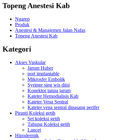
Topeng Anestesi Kab
Ngarep
Produk
Anestesi & Manajemen Jalan Nafas
Topeng Anestesi Kab
Kategori
Akses Vaskular
Jarum Huber
port implantable
Mikrosfer Embolik
Syringe sing wis diisi
Konektor tanpa jarum
Kateter Hemodialisis Kab
Kateter Vena Sentral
Kateter vena sentral dipasang perifer
Piranti Koleksi getih
Set koleksi getih
Tabung Koleksi getih
Lancet
Hipodermik