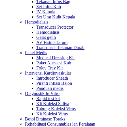
Tekanan Infus Bag
Set Infus Kab
IV Kanula
Set Urat Kulit Kepala
Hemodialisis
Transducer Protector
Hemodialisis
Garis getih
AV Fistula Jarum
Transduser Tekanan Darah
Paket Medis
Medical Dressing Kit
Paket Anestesi Kab
Foley Tray Kit
Intervensi Kardiovaskular
Introducer Sheath
Piranti Inflasi Balon
Panduan medis
Diagnostik In Vitro
Rapid test kit
Kit Koleksi Saliva
Tabung Koleksi Virus
Kit Koleksi Virus
Botol Drainase Toraks
Rehabilitasi Consumables lan Peralatan