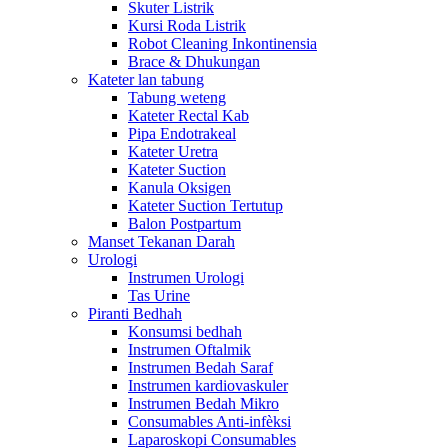
Skuter Listrik
Kursi Roda Listrik
Robot Cleaning Inkontinensia
Brace & Dhukungan
Kateter lan tabung
Tabung weteng
Kateter Rectal Kab
Pipa Endotrakeal
Kateter Uretra
Kateter Suction
Kanula Oksigen
Kateter Suction Tertutup
Balon Postpartum
Manset Tekanan Darah
Urologi
Instrumen Urologi
Tas Urine
Piranti Bedhah
Konsumsi bedhah
Instrumen Oftalmik
Instrumen Bedah Saraf
Instrumen kardiovaskuler
Instrumen Bedah Mikro
Consumables Anti-infèksi
Laparoskopi Consumables