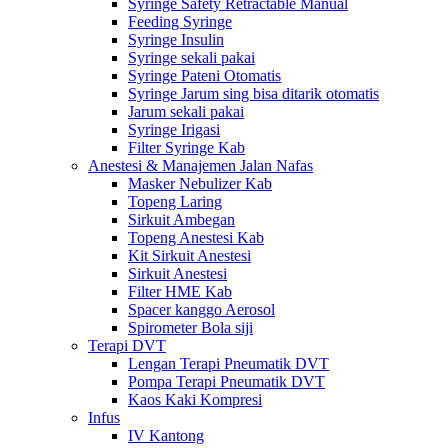
Syringe Safety Retractable Manual
Feeding Syringe
Syringe Insulin
Syringe sekali pakai
Syringe Pateni Otomatis
Syringe Jarum sing bisa ditarik otomatis
Jarum sekali pakai
Syringe Irigasi
Filter Syringe Kab
Anestesi & Manajemen Jalan Nafas
Masker Nebulizer Kab
Topeng Laring
Sirkuit Ambegan
Topeng Anestesi Kab
Kit Sirkuit Anestesi
Sirkuit Anestesi
Filter HME Kab
Spacer kanggo Aerosol
Spirometer Bola siji
Terapi DVT
Lengan Terapi Pneumatik DVT
Pompa Terapi Pneumatik DVT
Kaos Kaki Kompresi
Infus
IV Kantong