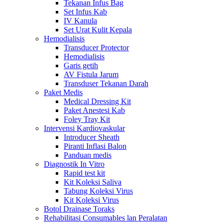
Tekanan Infus Bag
Set Infus Kab
IV Kanula
Set Urat Kulit Kepala
Hemodialisis
Transducer Protector
Hemodialisis
Garis getih
AV Fistula Jarum
Transduser Tekanan Darah
Paket Medis
Medical Dressing Kit
Paket Anestesi Kab
Foley Tray Kit
Intervensi Kardiovaskular
Introducer Sheath
Piranti Inflasi Balon
Panduan medis
Diagnostik In Vitro
Rapid test kit
Kit Koleksi Saliva
Tabung Koleksi Virus
Kit Koleksi Virus
Botol Drainase Toraks
Rehabilitasi Consumables lan Peralatan