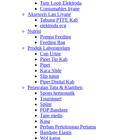
Turp Loop Elektroda
Consumables liyane
Aksesoris Lan Liyane
Tabung PTFE Kab
elektroda ecg
Nutrisi
Pompa Feeding
Feeding Bag
Produk Laboratorium
Cup Urine
Pipet Tip Kab
Pipet
Kaca Slide
Slip tutup
Pipet Digital Kab
Perawatan Tatu & Klamben
Spons hemostatik
Tourniquet
Splint
POP Bandage
Tape medis
Kasa
Perban Pertolongan Pertama
Bandage Elastis
Wol katun