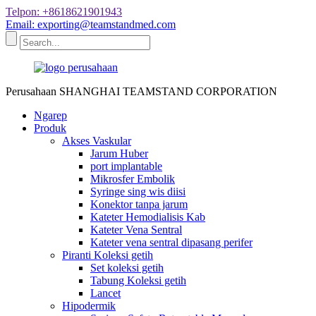
Telpon: +8618621901943
Email: exporting@teamstandmed.com
Perusahaan SHANGHAI TEAMSTAND CORPORATION
Ngarep
Produk
Akses Vaskular
Jarum Huber
port implantable
Mikrosfer Embolik
Syringe sing wis diisi
Konektor tanpa jarum
Kateter Hemodialisis Kab
Kateter Vena Sentral
Kateter vena sentral dipasang perifer
Piranti Koleksi getih
Set koleksi getih
Tabung Koleksi getih
Lancet
Hipodermik