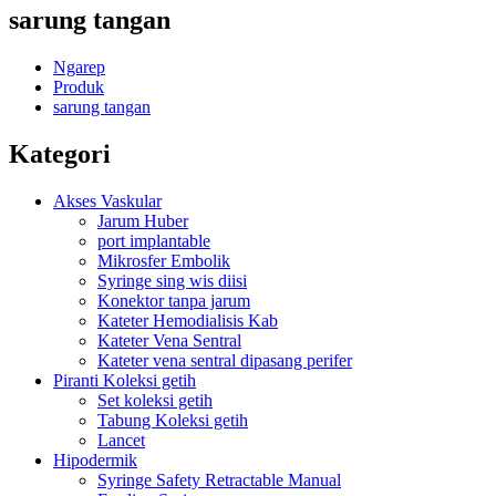
sarung tangan
Ngarep
Produk
sarung tangan
Kategori
Akses Vaskular
Jarum Huber
port implantable
Mikrosfer Embolik
Syringe sing wis diisi
Konektor tanpa jarum
Kateter Hemodialisis Kab
Kateter Vena Sentral
Kateter vena sentral dipasang perifer
Piranti Koleksi getih
Set koleksi getih
Tabung Koleksi getih
Lancet
Hipodermik
Syringe Safety Retractable Manual