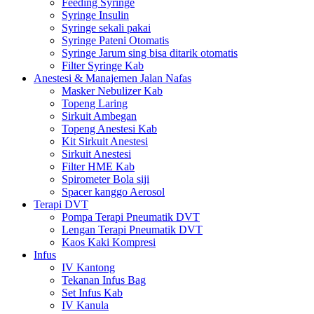
Feeding Syringe
Syringe Insulin
Syringe sekali pakai
Syringe Pateni Otomatis
Syringe Jarum sing bisa ditarik otomatis
Filter Syringe Kab
Anestesi & Manajemen Jalan Nafas
Masker Nebulizer Kab
Topeng Laring
Sirkuit Ambegan
Topeng Anestesi Kab
Kit Sirkuit Anestesi
Sirkuit Anestesi
Filter HME Kab
Spirometer Bola siji
Spacer kanggo Aerosol
Terapi DVT
Pompa Terapi Pneumatik DVT
Lengan Terapi Pneumatik DVT
Kaos Kaki Kompresi
Infus
IV Kantong
Tekanan Infus Bag
Set Infus Kab
IV Kanula