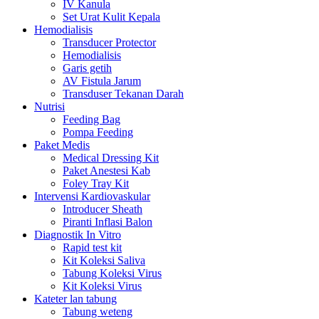
IV Kanula
Set Urat Kulit Kepala
Hemodialisis
Transducer Protector
Hemodialisis
Garis getih
AV Fistula Jarum
Transduser Tekanan Darah
Nutrisi
Feeding Bag
Pompa Feeding
Paket Medis
Medical Dressing Kit
Paket Anestesi Kab
Foley Tray Kit
Intervensi Kardiovaskular
Introducer Sheath
Piranti Inflasi Balon
Diagnostik In Vitro
Rapid test kit
Kit Koleksi Saliva
Tabung Koleksi Virus
Kit Koleksi Virus
Kateter lan tabung
Tabung weteng