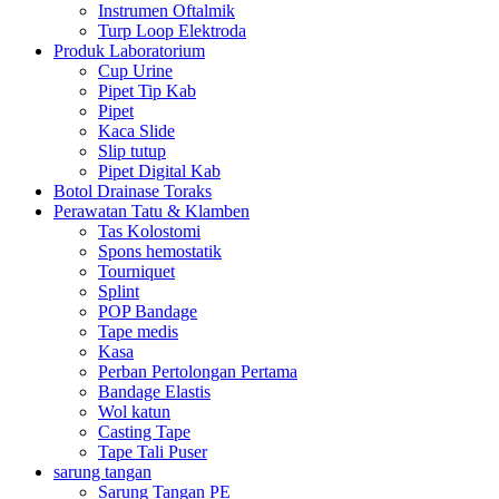
Instrumen Oftalmik
Turp Loop Elektroda
Produk Laboratorium
Cup Urine
Pipet Tip Kab
Pipet
Kaca Slide
Slip tutup
Pipet Digital Kab
Botol Drainase Toraks
Perawatan Tatu & Klamben
Tas Kolostomi
Spons hemostatik
Tourniquet
Splint
POP Bandage
Tape medis
Kasa
Perban Pertolongan Pertama
Bandage Elastis
Wol katun
Casting Tape
Tape Tali Puser
sarung tangan
Sarung Tangan PE