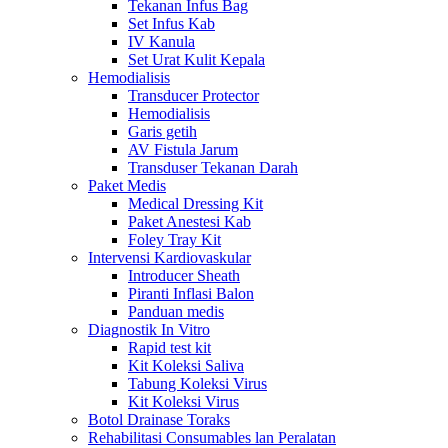
Tekanan Infus Bag
Set Infus Kab
IV Kanula
Set Urat Kulit Kepala
Hemodialisis
Transducer Protector
Hemodialisis
Garis getih
AV Fistula Jarum
Transduser Tekanan Darah
Paket Medis
Medical Dressing Kit
Paket Anestesi Kab
Foley Tray Kit
Intervensi Kardiovaskular
Introducer Sheath
Piranti Inflasi Balon
Panduan medis
Diagnostik In Vitro
Rapid test kit
Kit Koleksi Saliva
Tabung Koleksi Virus
Kit Koleksi Virus
Botol Drainase Toraks
Rehabilitasi Consumables lan Peralatan