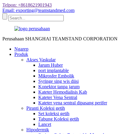
Telpon: +8618621901943
Email: exporting@teamstandmed.com
Perusahaan SHANGHAI TEAMSTAND CORPORATION
Ngarep
Produk
Akses Vaskular
Jarum Huber
port implantable
Mikrosfer Embolik
Syringe sing wis diisi
Konektor tanpa jarum
Kateter Hemodialisis Kab
Kateter Vena Sentral
Kateter vena sentral dipasang perifer
Piranti Koleksi getih
Set koleksi getih
Tabung Koleksi getih
Lancet
Hipodermik