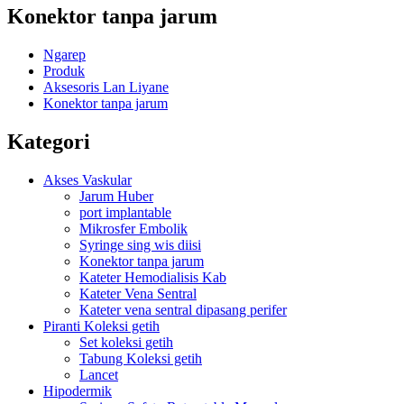
Konektor tanpa jarum
Ngarep
Produk
Aksesoris Lan Liyane
Konektor tanpa jarum
Kategori
Akses Vaskular
Jarum Huber
port implantable
Mikrosfer Embolik
Syringe sing wis diisi
Konektor tanpa jarum
Kateter Hemodialisis Kab
Kateter Vena Sentral
Kateter vena sentral dipasang perifer
Piranti Koleksi getih
Set koleksi getih
Tabung Koleksi getih
Lancet
Hipodermik