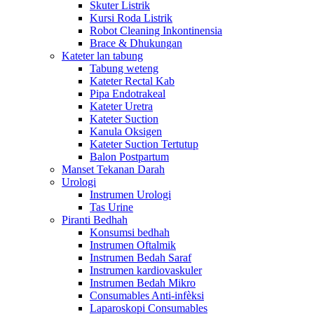
Skuter Listrik
Kursi Roda Listrik
Robot Cleaning Inkontinensia
Brace & Dhukungan
Kateter lan tabung
Tabung weteng
Kateter Rectal Kab
Pipa Endotrakeal
Kateter Uretra
Kateter Suction
Kanula Oksigen
Kateter Suction Tertutup
Balon Postpartum
Manset Tekanan Darah
Urologi
Instrumen Urologi
Tas Urine
Piranti Bedhah
Konsumsi bedhah
Instrumen Oftalmik
Instrumen Bedah Saraf
Instrumen kardiovaskuler
Instrumen Bedah Mikro
Consumables Anti-infèksi
Laparoskopi Consumables