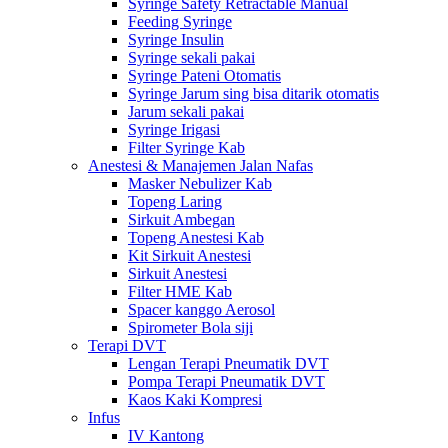
Syringe Safety Retractable Manual
Feeding Syringe
Syringe Insulin
Syringe sekali pakai
Syringe Pateni Otomatis
Syringe Jarum sing bisa ditarik otomatis
Jarum sekali pakai
Syringe Irigasi
Filter Syringe Kab
Anestesi & Manajemen Jalan Nafas
Masker Nebulizer Kab
Topeng Laring
Sirkuit Ambegan
Topeng Anestesi Kab
Kit Sirkuit Anestesi
Sirkuit Anestesi
Filter HME Kab
Spacer kanggo Aerosol
Spirometer Bola siji
Terapi DVT
Lengan Terapi Pneumatik DVT
Pompa Terapi Pneumatik DVT
Kaos Kaki Kompresi
Infus
IV Kantong