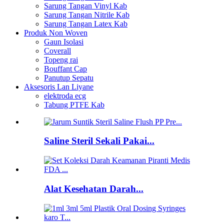
Sarung Tangan Vinyl Kab
Sarung Tangan Nitrile Kab
Sarung Tangan Latex Kab
Produk Non Woven
Gaun Isolasi
Coverall
Topeng rai
Bouffant Cap
Panutup Sepatu
Aksesoris Lan Liyane
elektroda ecg
Tabung PTFE Kab
Saline Steril Sekali Pakai...
Alat Kesehatan Darah...