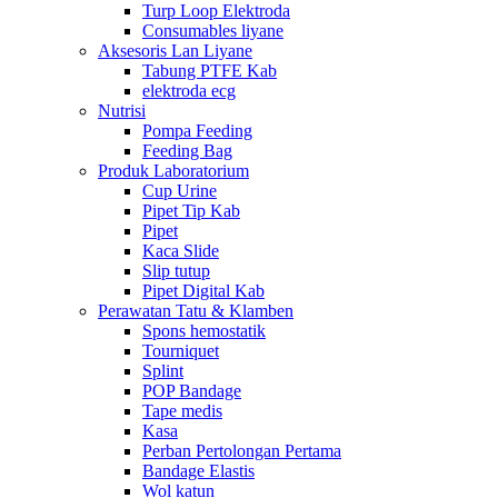
Turp Loop Elektroda
Consumables liyane
Aksesoris Lan Liyane
Tabung PTFE Kab
elektroda ecg
Nutrisi
Pompa Feeding
Feeding Bag
Produk Laboratorium
Cup Urine
Pipet Tip Kab
Pipet
Kaca Slide
Slip tutup
Pipet Digital Kab
Perawatan Tatu & Klamben
Spons hemostatik
Tourniquet
Splint
POP Bandage
Tape medis
Kasa
Perban Pertolongan Pertama
Bandage Elastis
Wol katun