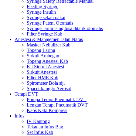
Syringe Safety Retractable Manual
Feeding Syringe
Syringe Insulin
Syringe sekali pakai
Syringe Pateni Otomatis
Syringe Jarum sing bisa ditarik otomatis
Filter Syringe Kab
Anestesi & Manajemen Jalan Nafas
Masker Nebulizer Kab
Topeng Laring
Sirkuit Ambegan
Topeng Anestesi Kab
Kit Sirkuit Anestesi
Sirkuit Anestesi
Filter HME Kab
Spirometer Bola siji
Spacer kanggo Aerosol
Terapi DVT
Pompa Terapi Pneumatik DVT
Lengan Terapi Pneumatik DVT
Kaos Kaki Kompresi
Infus
IV Kantong
Tekanan Infus Bag
Set Infus Kab