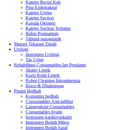
Kateter Rectal Kab
Pipa Endotrakeal
Kateter Uretra
Kateter Suction
Kanula Oksigen
Kateter Suction Tertutup
Balon Postpartum
Tabung nasogastrik
Manset Tekanan Darah
Urologi
Instrumen Urologi
Tas Urine
Rehabilitasi Consumables lan Peralatan
Skuter Listrik
Kursi Roda Listrik
Robot Cleaning Inkontinensia
Brace & Dhukungan
Piranti Bedhah
Konsumsi bedhah
Consumables Anti-infèksi
Laparoskopi Consumables
Consumables liyane
Instrumen kardiovaskuler
Instrumen Bedah Mikro
Instrumen Bedah Saraf