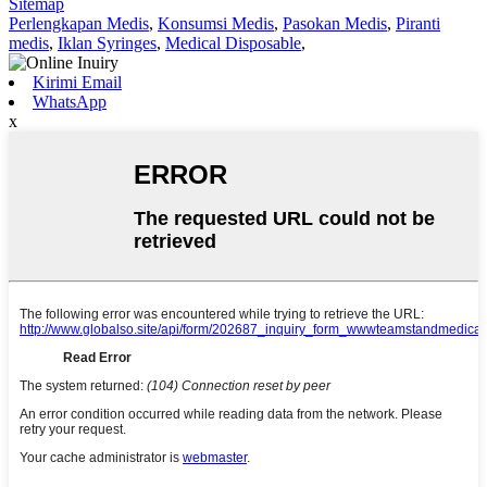
Sitemap
Perlengkapan Medis
,
Konsumsi Medis
,
Pasokan Medis
,
Piranti
medis
,
Iklan Syringes
,
Medical Disposable
,
Kirimi Email
WhatsApp
x