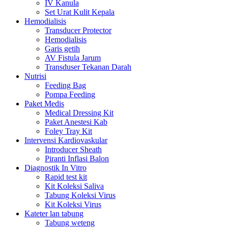
IV Kanula
Set Urat Kulit Kepala
Hemodialisis
Transducer Protector
Hemodialisis
Garis getih
AV Fistula Jarum
Transduser Tekanan Darah
Nutrisi
Feeding Bag
Pompa Feeding
Paket Medis
Medical Dressing Kit
Paket Anestesi Kab
Foley Tray Kit
Intervensi Kardiovaskular
Introducer Sheath
Piranti Inflasi Balon
Diagnostik In Vitro
Rapid test kit
Kit Koleksi Saliva
Tabung Koleksi Virus
Kit Koleksi Virus
Kateter lan tabung
Tabung weteng