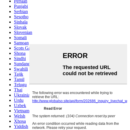
Persian
Punjabi
Serbian
Sesotho
Sinhala
Slovak
Slovenian
Somali
Samoan
Scots Gaelic
Shona
Sindhi
Sundanese
Swahili
Tajik
Tamil
Telugu
Thai
Ukrainian
Urdu
Uzbek
Vietnamese
Welsh
Xhosa
Yiddish