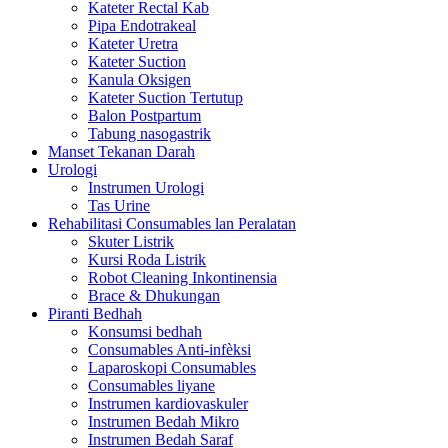
Kateter Rectal Kab
Pipa Endotrakeal
Kateter Uretra
Kateter Suction
Kanula Oksigen
Kateter Suction Tertutup
Balon Postpartum
Tabung nasogastrik
Manset Tekanan Darah
Urologi
Instrumen Urologi
Tas Urine
Rehabilitasi Consumables lan Peralatan
Skuter Listrik
Kursi Roda Listrik
Robot Cleaning Inkontinensia
Brace & Dhukungan
Piranti Bedhah
Konsumsi bedhah
Consumables Anti-infèksi
Laparoskopi Consumables
Consumables liyane
Instrumen kardiovaskuler
Instrumen Bedah Mikro
Instrumen Bedah Saraf