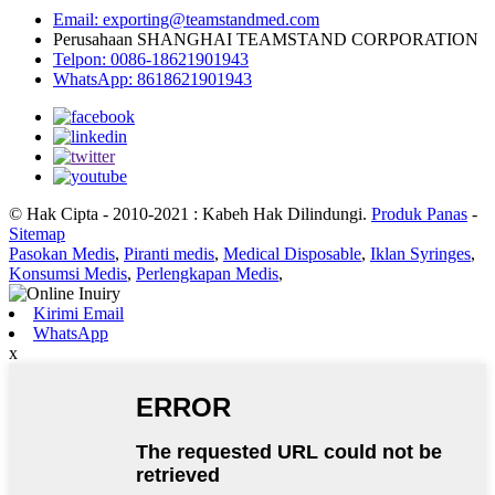
Email: exporting@teamstandmed.com
Perusahaan SHANGHAI TEAMSTAND CORPORATION
Telpon: 0086-18621901943
WhatsApp: 8618621901943
© Hak Cipta - 2010-2021 : Kabeh Hak Dilindungi.
Produk Panas
-
Sitemap
Pasokan Medis
,
Piranti medis
,
Medical Disposable
,
Iklan Syringes
,
Konsumsi Medis
,
Perlengkapan Medis
,
Kirimi Email
WhatsApp
x