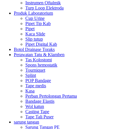
Instrumen Oftalmik
Turp Loop Elektroda
Produk Laboratorium
Cup Urine
Pipet Tip Kab
Pipet
Kaca Slide
Slip tutup
Pipet Digital Kab
Botol Drainase Toraks
Perawatan Tatu & Klamben
Tas Kolostomi
Spons hemostatik
Tourniquet
Splint
POP Bandage
Tape medis
Kasa
Perban Pertolongan Pertama
Bandage Elastis
Wol katun
Casting Tape
Tape Tali Puser
sarung tangan
Sarung Tangan PE