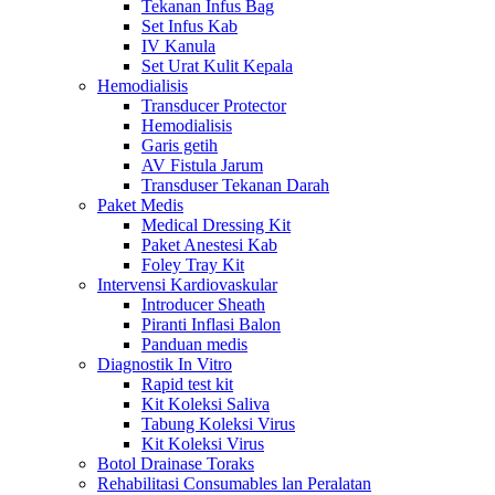
Tekanan Infus Bag
Set Infus Kab
IV Kanula
Set Urat Kulit Kepala
Hemodialisis
Transducer Protector
Hemodialisis
Garis getih
AV Fistula Jarum
Transduser Tekanan Darah
Paket Medis
Medical Dressing Kit
Paket Anestesi Kab
Foley Tray Kit
Intervensi Kardiovaskular
Introducer Sheath
Piranti Inflasi Balon
Panduan medis
Diagnostik In Vitro
Rapid test kit
Kit Koleksi Saliva
Tabung Koleksi Virus
Kit Koleksi Virus
Botol Drainase Toraks
Rehabilitasi Consumables lan Peralatan