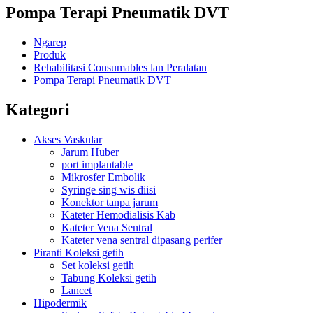
Pompa Terapi Pneumatik DVT
Ngarep
Produk
Rehabilitasi Consumables lan Peralatan
Pompa Terapi Pneumatik DVT
Kategori
Akses Vaskular
Jarum Huber
port implantable
Mikrosfer Embolik
Syringe sing wis diisi
Konektor tanpa jarum
Kateter Hemodialisis Kab
Kateter Vena Sentral
Kateter vena sentral dipasang perifer
Piranti Koleksi getih
Set koleksi getih
Tabung Koleksi getih
Lancet
Hipodermik