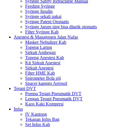
Syringe Safety Retractable Manual
Feeding Syringe
Syringe Insulin
Syringe sekali pakai
Syringe Pateni Otomatis
Syringe Jarum sing bisa ditarik otomatis
Filter Syringe Kab
Anestesi & Manajemen Jalan Nafas
Masker Nebulizer Kab
Topeng Laring
Sirkuit Ambegan
Topeng Anestesi Kab
Kit Sirkuit Anestesi
Sirkuit Anestesi
Filter HME Kab
Spirometer Bola siji
Spacer kanggo Aerosol
Terapi DVT
Pompa Terapi Pneumatik DVT
Lengan Terapi Pneumatik DVT
Kaos Kaki Kompresi
Infus
IV Kantong
Tekanan Infus Bag
Set Infus Kab