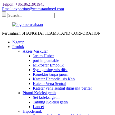
Telpon: +8618621901943
Email: exporting@teamstandmed.com
Perusahaan SHANGHAI TEAMSTAND CORPORATION
Ngarep
Produk
Akses Vaskular
Jarum Huber
port implantable
Mikrosfer Embolik
Syringe sing wis diisi
Konektor tanpa jarum
Kateter Hemodialisis Kab
Kateter Vena Sentral
Kateter vena sentral dipasang perifer
Piranti Koleksi getih
Set koleksi getih
Tabung Koleksi getih
Lancet
Hipodermik