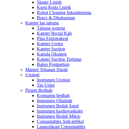
Skuter Listrik
Kursi Roda Listrik
Robot Cleaning Inkontinensia
Brace & Dhukungan
Kateter lan tabung
Tabung weteng
Kateter Rectal Kab
Pipa Endotrakeal
Kateter Uretra
Kateter Suction
Kanula Oksigen
Kateter Suction Tertutup
Balon Postpartum
Manset Tekanan Darah
Urologi
Instrumen Urologi
Tas Urine
Piranti Bedhah
Konsumsi bedhah
Instrumen Oftalmik
Instrumen Bedah Saraf
Instrumen kardiovaskuler
Instrumen Bedah Mikro
Consumables Anti-infèksi
Laparoskopi Consumables