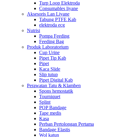
Turp Loop Elektroda
Consumables liyane
Aksesoris Lan Liyane
Tabung PTFE Kab
elektroda ecg
Nutrisi
Pompa Feeding
Feeding Bag
Produk Laboratorium
Cup Urine
Pipet Tip Kab
Pipet
Kaca Slide
Slip tutup
Pipet Digital Kab
Perawatan Tatu & Klamben
Spons hemostatik
Tourniquet
Splint
POP Bandage
Tape medis
Kasa
Perban Pertolongan Pertama
Bandage Elastis
Wol katun