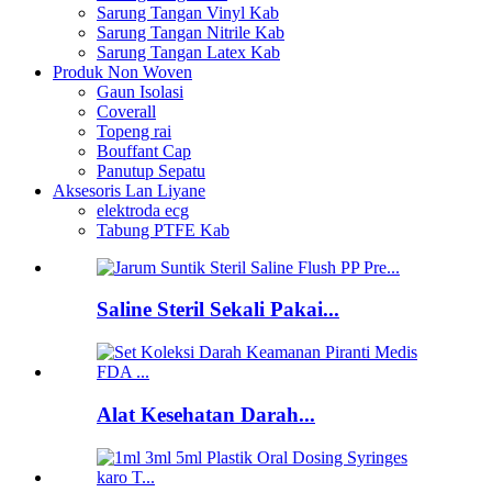
Sarung Tangan Vinyl Kab
Sarung Tangan Nitrile Kab
Sarung Tangan Latex Kab
Produk Non Woven
Gaun Isolasi
Coverall
Topeng rai
Bouffant Cap
Panutup Sepatu
Aksesoris Lan Liyane
elektroda ecg
Tabung PTFE Kab
Saline Steril Sekali Pakai...
Alat Kesehatan Darah...