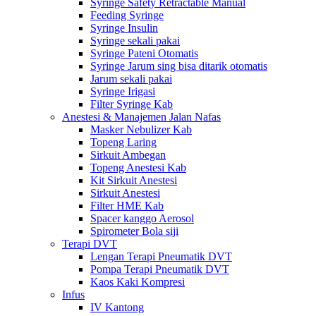
Syringe Safety Retractable Manual
Feeding Syringe
Syringe Insulin
Syringe sekali pakai
Syringe Pateni Otomatis
Syringe Jarum sing bisa ditarik otomatis
Jarum sekali pakai
Syringe Irigasi
Filter Syringe Kab
Anestesi & Manajemen Jalan Nafas
Masker Nebulizer Kab
Topeng Laring
Sirkuit Ambegan
Topeng Anestesi Kab
Kit Sirkuit Anestesi
Sirkuit Anestesi
Filter HME Kab
Spacer kanggo Aerosol
Spirometer Bola siji
Terapi DVT
Lengan Terapi Pneumatik DVT
Pompa Terapi Pneumatik DVT
Kaos Kaki Kompresi
Infus
IV Kantong