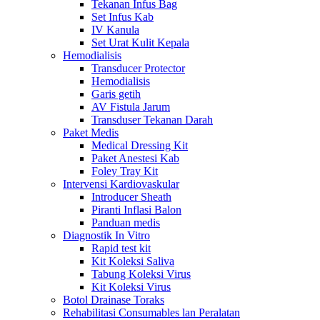
Tekanan Infus Bag
Set Infus Kab
IV Kanula
Set Urat Kulit Kepala
Hemodialisis
Transducer Protector
Hemodialisis
Garis getih
AV Fistula Jarum
Transduser Tekanan Darah
Paket Medis
Medical Dressing Kit
Paket Anestesi Kab
Foley Tray Kit
Intervensi Kardiovaskular
Introducer Sheath
Piranti Inflasi Balon
Panduan medis
Diagnostik In Vitro
Rapid test kit
Kit Koleksi Saliva
Tabung Koleksi Virus
Kit Koleksi Virus
Botol Drainase Toraks
Rehabilitasi Consumables lan Peralatan