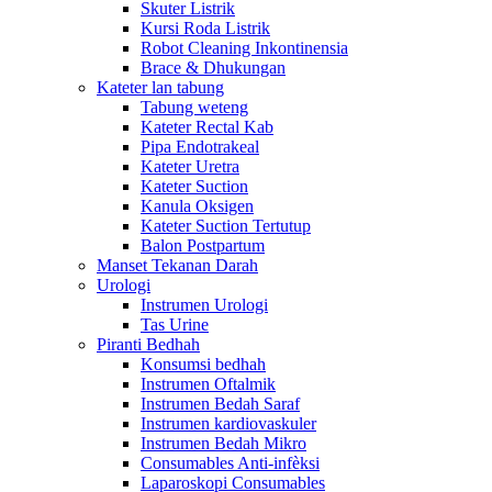
Skuter Listrik
Kursi Roda Listrik
Robot Cleaning Inkontinensia
Brace & Dhukungan
Kateter lan tabung
Tabung weteng
Kateter Rectal Kab
Pipa Endotrakeal
Kateter Uretra
Kateter Suction
Kanula Oksigen
Kateter Suction Tertutup
Balon Postpartum
Manset Tekanan Darah
Urologi
Instrumen Urologi
Tas Urine
Piranti Bedhah
Konsumsi bedhah
Instrumen Oftalmik
Instrumen Bedah Saraf
Instrumen kardiovaskuler
Instrumen Bedah Mikro
Consumables Anti-infèksi
Laparoskopi Consumables