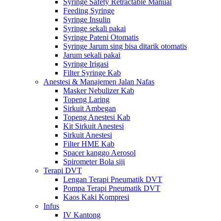
Syringe Safety Retractable Manual
Feeding Syringe
Syringe Insulin
Syringe sekali pakai
Syringe Pateni Otomatis
Syringe Jarum sing bisa ditarik otomatis
Jarum sekali pakai
Syringe Irigasi
Filter Syringe Kab
Anestesi & Manajemen Jalan Nafas
Masker Nebulizer Kab
Topeng Laring
Sirkuit Ambegan
Topeng Anestesi Kab
Kit Sirkuit Anestesi
Sirkuit Anestesi
Filter HME Kab
Spacer kanggo Aerosol
Spirometer Bola siji
Terapi DVT
Lengan Terapi Pneumatik DVT
Pompa Terapi Pneumatik DVT
Kaos Kaki Kompresi
Infus
IV Kantong