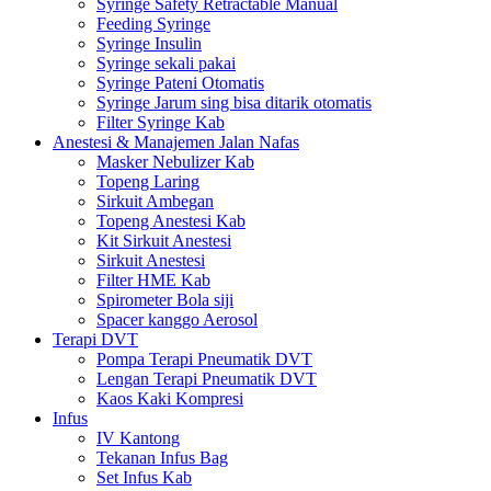
Syringe Safety Retractable Manual
Feeding Syringe
Syringe Insulin
Syringe sekali pakai
Syringe Pateni Otomatis
Syringe Jarum sing bisa ditarik otomatis
Filter Syringe Kab
Anestesi & Manajemen Jalan Nafas
Masker Nebulizer Kab
Topeng Laring
Sirkuit Ambegan
Topeng Anestesi Kab
Kit Sirkuit Anestesi
Sirkuit Anestesi
Filter HME Kab
Spirometer Bola siji
Spacer kanggo Aerosol
Terapi DVT
Pompa Terapi Pneumatik DVT
Lengan Terapi Pneumatik DVT
Kaos Kaki Kompresi
Infus
IV Kantong
Tekanan Infus Bag
Set Infus Kab