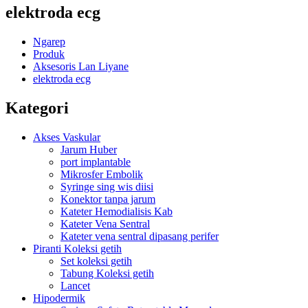
elektroda ecg
Ngarep
Produk
Aksesoris Lan Liyane
elektroda ecg
Kategori
Akses Vaskular
Jarum Huber
port implantable
Mikrosfer Embolik
Syringe sing wis diisi
Konektor tanpa jarum
Kateter Hemodialisis Kab
Kateter Vena Sentral
Kateter vena sentral dipasang perifer
Piranti Koleksi getih
Set koleksi getih
Tabung Koleksi getih
Lancet
Hipodermik