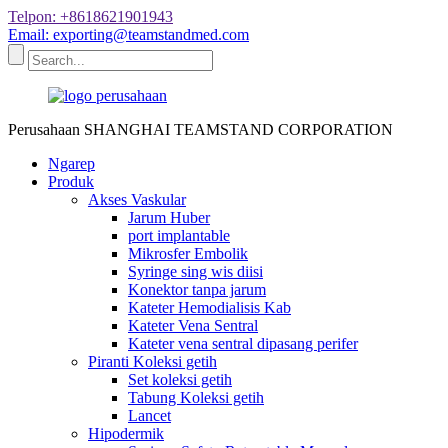
Telpon: +8618621901943
Email: exporting@teamstandmed.com
Perusahaan SHANGHAI TEAMSTAND CORPORATION
Ngarep
Produk
Akses Vaskular
Jarum Huber
port implantable
Mikrosfer Embolik
Syringe sing wis diisi
Konektor tanpa jarum
Kateter Hemodialisis Kab
Kateter Vena Sentral
Kateter vena sentral dipasang perifer
Piranti Koleksi getih
Set koleksi getih
Tabung Koleksi getih
Lancet
Hipodermik