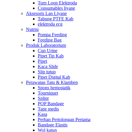
Turp Loop Elektroda
Consumables liyane
Aksesoris Lan Liyane
Tabung PTFE Kab
elektroda ecg
Nutrisi
Pompa Feeding
Feeding Bag
Produk Laboratorium
Cup Urine
Pipet Tip Kab
Pipet
Kaca Slide
Slip tutup
Pipet Digital Kab
Perawatan Tatu & Klamben
Spons hemostatik
Tourniquet
Splint
POP Bandage
Tape medis
Kasa
Perban Pertolongan Pertama
Bandage Elastis
Wol katun