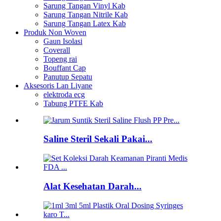
Sarung Tangan Vinyl Kab
Sarung Tangan Nitrile Kab
Sarung Tangan Latex Kab
Produk Non Woven
Gaun Isolasi
Coverall
Topeng rai
Bouffant Cap
Panutup Sepatu
Aksesoris Lan Liyane
elektroda ecg
Tabung PTFE Kab
Saline Steril Sekali Pakai...
Alat Kesehatan Darah...