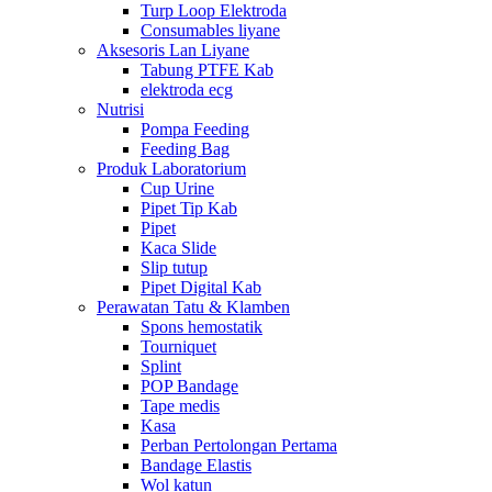
Turp Loop Elektroda
Consumables liyane
Aksesoris Lan Liyane
Tabung PTFE Kab
elektroda ecg
Nutrisi
Pompa Feeding
Feeding Bag
Produk Laboratorium
Cup Urine
Pipet Tip Kab
Pipet
Kaca Slide
Slip tutup
Pipet Digital Kab
Perawatan Tatu & Klamben
Spons hemostatik
Tourniquet
Splint
POP Bandage
Tape medis
Kasa
Perban Pertolongan Pertama
Bandage Elastis
Wol katun