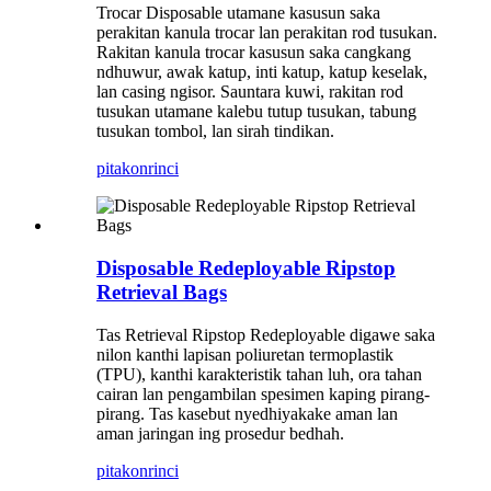
Trocar Disposable utamane kasusun saka
perakitan kanula trocar lan perakitan rod tusukan.
Rakitan kanula trocar kasusun saka cangkang
ndhuwur, awak katup, inti katup, katup keselak,
lan casing ngisor. Sauntara kuwi, rakitan rod
tusukan utamane kalebu tutup tusukan, tabung
tusukan tombol, lan sirah tindikan.
pitakon
rinci
Disposable Redeployable Ripstop
Retrieval Bags
Tas Retrieval Ripstop Redeployable digawe saka
nilon kanthi lapisan poliuretan termoplastik
(TPU), kanthi karakteristik tahan luh, ora tahan
cairan lan pengambilan spesimen kaping pirang-
pirang. Tas kasebut nyedhiyakake aman lan
aman jaringan ing prosedur bedhah.
pitakon
rinci