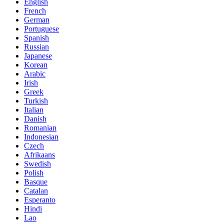
English
French
German
Portuguese
Spanish
Russian
Japanese
Korean
Arabic
Irish
Greek
Turkish
Italian
Danish
Romanian
Indonesian
Czech
Afrikaans
Swedish
Polish
Basque
Catalan
Esperanto
Hindi
Lao