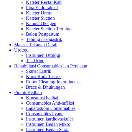
Kateter Rectal Kab
Pipa Endotrakeal
Kateter Uretra
Kateter Suction
Kanula Oksigen
Kateter Suction Tertutup
Balon Postpartum
Tabung nasogastrik
Manset Tekanan Darah
Urologi
Instrumen Urologi
Tas Urine
Rehabilitasi Consumables lan Peralatan
Skuter Listrik
Kursi Roda Listrik
Robot Cleaning Inkontinensia
Brace & Dhukungan
Piranti Bedhah
Konsumsi bedhah
Consumables Anti-infèksi
Laparoskopi Consumables
Consumables liyane
Instrumen kardiovaskuler
Instrumen Bedah Mikro
Instrumen Bedah Saraf