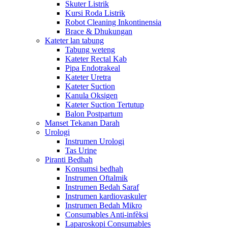
Skuter Listrik
Kursi Roda Listrik
Robot Cleaning Inkontinensia
Brace & Dhukungan
Kateter lan tabung
Tabung weteng
Kateter Rectal Kab
Pipa Endotrakeal
Kateter Uretra
Kateter Suction
Kanula Oksigen
Kateter Suction Tertutup
Balon Postpartum
Manset Tekanan Darah
Urologi
Instrumen Urologi
Tas Urine
Piranti Bedhah
Konsumsi bedhah
Instrumen Oftalmik
Instrumen Bedah Saraf
Instrumen kardiovaskuler
Instrumen Bedah Mikro
Consumables Anti-infèksi
Laparoskopi Consumables