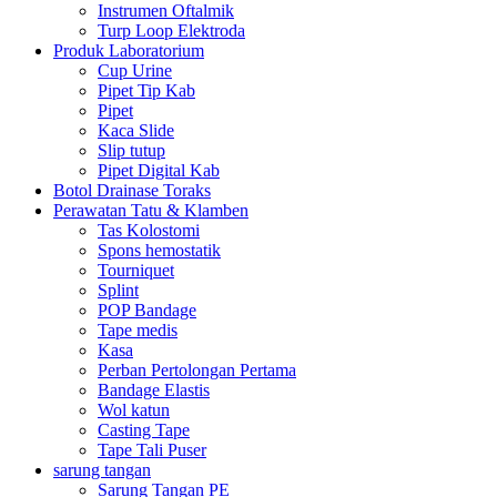
Instrumen Oftalmik
Turp Loop Elektroda
Produk Laboratorium
Cup Urine
Pipet Tip Kab
Pipet
Kaca Slide
Slip tutup
Pipet Digital Kab
Botol Drainase Toraks
Perawatan Tatu & Klamben
Tas Kolostomi
Spons hemostatik
Tourniquet
Splint
POP Bandage
Tape medis
Kasa
Perban Pertolongan Pertama
Bandage Elastis
Wol katun
Casting Tape
Tape Tali Puser
sarung tangan
Sarung Tangan PE