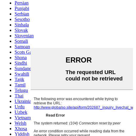
Persian
Punjabi
Serbian
Sesotho
Sinhala
Slovak
Slovenian
Somali
Samoan
Scots Gaelic
Shona
Sindhi
Sundanese
Swahili
Tajik
Tamil
Telugu
Thai
Ukrainian
Urdu
Uzbek
Vietnamese
Welsh
Xhosa
Yiddish