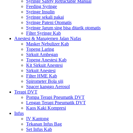
Syringe Safety Retractable Manual
Feeding Syringe
Syringe Insulin
Syringe sekali pakai
Syringe Pateni Otomatis
Syringe Jarum sing bisa ditarik otomatis
Filter Syringe Kab
Anestesi & Manajemen Jalan Nafas
Masker Nebulizer Kab
Topeng Laring
Sirkuit Ambegan
Topeng Anestesi Kab
Kit Sirkuit Anestesi
Sirkuit Anestesi
Filter HME Kab
Spirometer Bola siji
Spacer kanggo Aerosol
Terapi DVT
Pompa Terapi Pneumatik DVT
Lengan Terapi Pneumatik DVT
Kaos Kaki Kompresi
Infus
IV Kantong
Tekanan Infus Bag
Set Infus Kab