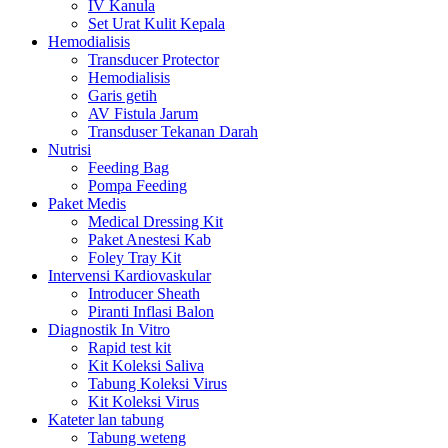
IV Kanula
Set Urat Kulit Kepala
Hemodialisis
Transducer Protector
Hemodialisis
Garis getih
AV Fistula Jarum
Transduser Tekanan Darah
Nutrisi
Feeding Bag
Pompa Feeding
Paket Medis
Medical Dressing Kit
Paket Anestesi Kab
Foley Tray Kit
Intervensi Kardiovaskular
Introducer Sheath
Piranti Inflasi Balon
Diagnostik In Vitro
Rapid test kit
Kit Koleksi Saliva
Tabung Koleksi Virus
Kit Koleksi Virus
Kateter lan tabung
Tabung weteng