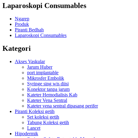
Laparoskopi Consumables
Ngarep
Produk
Piranti Bedhah
Laparoskopi Consumables
Kategori
Akses Vaskular
Jarum Huber
port implantable
Mikrosfer Embolik
Syringe sing wis diisi
Konektor tanpa jarum
Kateter Hemodialisis Kab
Kateter Vena Sentral
Kateter vena sentral dipasang perifer
Piranti Koleksi getih
Set koleksi getih
Tabung Koleksi getih
Lancet
Hipodermik