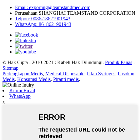
Email: exporting@teamstandmed.com
Perusahaan SHANGHAI TEAMSTAND CORPORATION
Telpon: 0086-18621901943
WhatsApp: 8618621901943
© Hak Cipta - 2010-2021 : Kabeh Hak Dilindungi.
Produk Panas
-
Sitemap
Perlengkapan Medis
,
Medical Disposable
,
Iklan Syringes
,
Pasokan
Medis
,
Konsumsi Medis
,
Piranti medis
,
Kirimi Email
WhatsApp
x