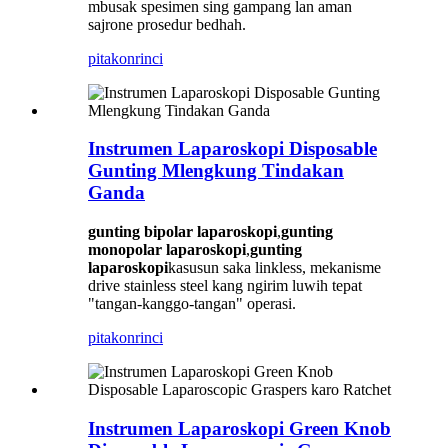
mbusak spesimen sing gampang lan aman
sajrone prosedur bedhah.
pitakon
rinci
Instrumen Laparoskopi Disposable
Gunting Mlengkung Tindakan
Ganda
gunting bipolar laparoskopi
,
gunting
monopolar laparoskopi
,
gunting
laparoskopi
kasusun saka linkless, mekanisme
drive stainless steel kang ngirim luwih tepat
"tangan-kanggo-tangan" operasi.
pitakon
rinci
Instrumen Laparoskopi Green Knob