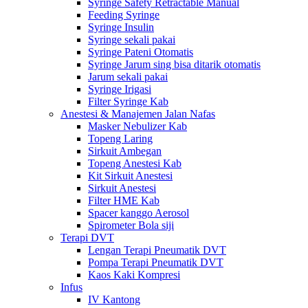
Syringe Safety Retractable Manual
Feeding Syringe
Syringe Insulin
Syringe sekali pakai
Syringe Pateni Otomatis
Syringe Jarum sing bisa ditarik otomatis
Jarum sekali pakai
Syringe Irigasi
Filter Syringe Kab
Anestesi & Manajemen Jalan Nafas
Masker Nebulizer Kab
Topeng Laring
Sirkuit Ambegan
Topeng Anestesi Kab
Kit Sirkuit Anestesi
Sirkuit Anestesi
Filter HME Kab
Spacer kanggo Aerosol
Spirometer Bola siji
Terapi DVT
Lengan Terapi Pneumatik DVT
Pompa Terapi Pneumatik DVT
Kaos Kaki Kompresi
Infus
IV Kantong