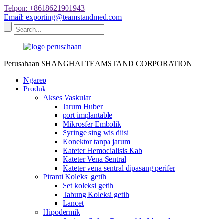
Telpon: +8618621901943
Email: exporting@teamstandmed.com
Perusahaan SHANGHAI TEAMSTAND CORPORATION
Ngarep
Produk
Akses Vaskular
Jarum Huber
port implantable
Mikrosfer Embolik
Syringe sing wis diisi
Konektor tanpa jarum
Kateter Hemodialisis Kab
Kateter Vena Sentral
Kateter vena sentral dipasang perifer
Piranti Koleksi getih
Set koleksi getih
Tabung Koleksi getih
Lancet
Hipodermik