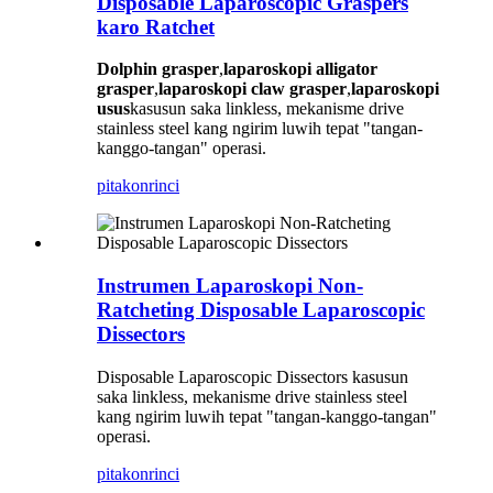
Disposable Laparoscopic Graspers
karo Ratchet
Dolphin grasper
,
laparoskopi alligator
grasper
,
laparoskopi claw grasper
,
laparoskopi
usus
kasusun saka linkless, mekanisme drive
stainless steel kang ngirim luwih tepat "tangan-
kanggo-tangan" operasi.
pitakon
rinci
Instrumen Laparoskopi Non-
Ratcheting Disposable Laparoscopic
Dissectors
Disposable Laparoscopic Dissectors kasusun
saka linkless, mekanisme drive stainless steel
kang ngirim luwih tepat "tangan-kanggo-tangan"
operasi.
pitakon
rinci