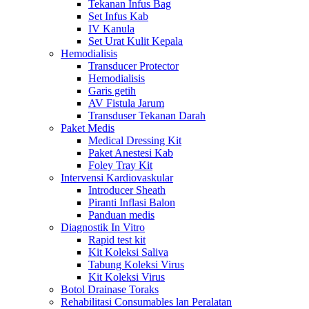
Tekanan Infus Bag
Set Infus Kab
IV Kanula
Set Urat Kulit Kepala
Hemodialisis
Transducer Protector
Hemodialisis
Garis getih
AV Fistula Jarum
Transduser Tekanan Darah
Paket Medis
Medical Dressing Kit
Paket Anestesi Kab
Foley Tray Kit
Intervensi Kardiovaskular
Introducer Sheath
Piranti Inflasi Balon
Panduan medis
Diagnostik In Vitro
Rapid test kit
Kit Koleksi Saliva
Tabung Koleksi Virus
Kit Koleksi Virus
Botol Drainase Toraks
Rehabilitasi Consumables lan Peralatan