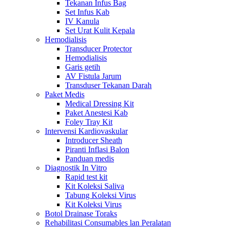
Tekanan Infus Bag
Set Infus Kab
IV Kanula
Set Urat Kulit Kepala
Hemodialisis
Transducer Protector
Hemodialisis
Garis getih
AV Fistula Jarum
Transduser Tekanan Darah
Paket Medis
Medical Dressing Kit
Paket Anestesi Kab
Foley Tray Kit
Intervensi Kardiovaskular
Introducer Sheath
Piranti Inflasi Balon
Panduan medis
Diagnostik In Vitro
Rapid test kit
Kit Koleksi Saliva
Tabung Koleksi Virus
Kit Koleksi Virus
Botol Drainase Toraks
Rehabilitasi Consumables lan Peralatan