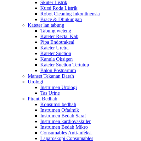
Skuter Listrik
Kursi Roda Listrik
Robot Cleaning Inkontinensia
Brace & Dhukungan
Kateter lan tabung
Tabung weteng
Kateter Rectal Kab
Pipa Endotrakeal
Kateter Uretra
Kateter Suction
Kanula Oksigen
Kateter Suction Tertutup
Balon Postpartum
Manset Tekanan Darah
Urologi
Instrumen Urologi
Tas Urine
Piranti Bedhah
Konsumsi bedhah
Instrumen Oftalmik
Instrumen Bedah Saraf
Instrumen kardiovaskuler
Instrumen Bedah Mikro
Consumables Anti-infèksi
Laparoskopi Consumables