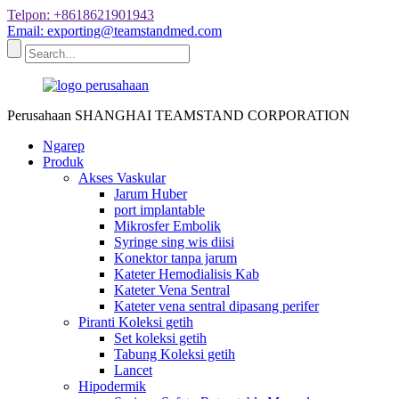
Telpon: +8618621901943
Email: exporting@teamstandmed.com
Perusahaan SHANGHAI TEAMSTAND CORPORATION
Ngarep
Produk
Akses Vaskular
Jarum Huber
port implantable
Mikrosfer Embolik
Syringe sing wis diisi
Konektor tanpa jarum
Kateter Hemodialisis Kab
Kateter Vena Sentral
Kateter vena sentral dipasang perifer
Piranti Koleksi getih
Set koleksi getih
Tabung Koleksi getih
Lancet
Hipodermik