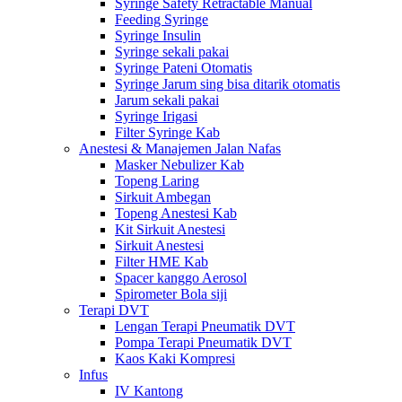
Syringe Safety Retractable Manual
Feeding Syringe
Syringe Insulin
Syringe sekali pakai
Syringe Pateni Otomatis
Syringe Jarum sing bisa ditarik otomatis
Jarum sekali pakai
Syringe Irigasi
Filter Syringe Kab
Anestesi & Manajemen Jalan Nafas
Masker Nebulizer Kab
Topeng Laring
Sirkuit Ambegan
Topeng Anestesi Kab
Kit Sirkuit Anestesi
Sirkuit Anestesi
Filter HME Kab
Spacer kanggo Aerosol
Spirometer Bola siji
Terapi DVT
Lengan Terapi Pneumatik DVT
Pompa Terapi Pneumatik DVT
Kaos Kaki Kompresi
Infus
IV Kantong