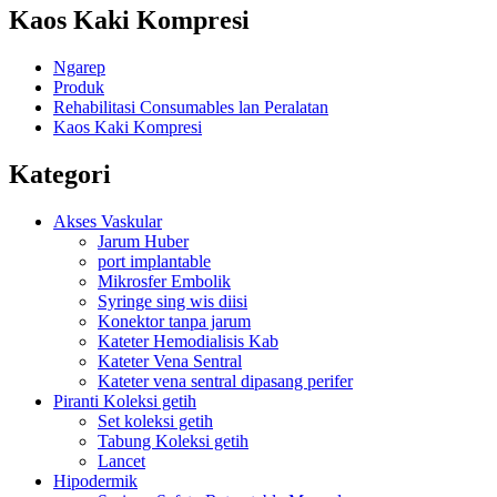
Kaos Kaki Kompresi
Ngarep
Produk
Rehabilitasi Consumables lan Peralatan
Kaos Kaki Kompresi
Kategori
Akses Vaskular
Jarum Huber
port implantable
Mikrosfer Embolik
Syringe sing wis diisi
Konektor tanpa jarum
Kateter Hemodialisis Kab
Kateter Vena Sentral
Kateter vena sentral dipasang perifer
Piranti Koleksi getih
Set koleksi getih
Tabung Koleksi getih
Lancet
Hipodermik