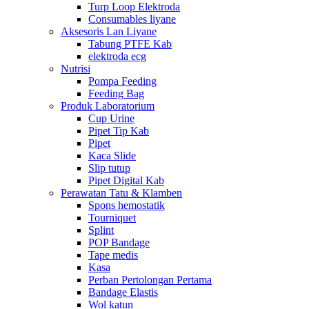
Turp Loop Elektroda
Consumables liyane
Aksesoris Lan Liyane
Tabung PTFE Kab
elektroda ecg
Nutrisi
Pompa Feeding
Feeding Bag
Produk Laboratorium
Cup Urine
Pipet Tip Kab
Pipet
Kaca Slide
Slip tutup
Pipet Digital Kab
Perawatan Tatu & Klamben
Spons hemostatik
Tourniquet
Splint
POP Bandage
Tape medis
Kasa
Perban Pertolongan Pertama
Bandage Elastis
Wol katun