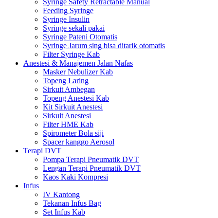
Syringe Safety Retractable Manual
Feeding Syringe
Syringe Insulin
Syringe sekali pakai
Syringe Pateni Otomatis
Syringe Jarum sing bisa ditarik otomatis
Filter Syringe Kab
Anestesi & Manajemen Jalan Nafas
Masker Nebulizer Kab
Topeng Laring
Sirkuit Ambegan
Topeng Anestesi Kab
Kit Sirkuit Anestesi
Sirkuit Anestesi
Filter HME Kab
Spirometer Bola siji
Spacer kanggo Aerosol
Terapi DVT
Pompa Terapi Pneumatik DVT
Lengan Terapi Pneumatik DVT
Kaos Kaki Kompresi
Infus
IV Kantong
Tekanan Infus Bag
Set Infus Kab