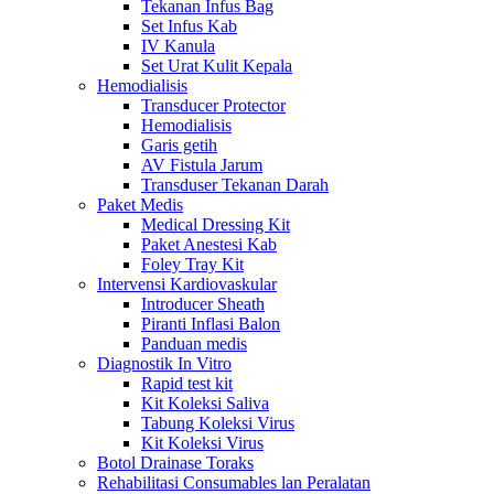
Tekanan Infus Bag
Set Infus Kab
IV Kanula
Set Urat Kulit Kepala
Hemodialisis
Transducer Protector
Hemodialisis
Garis getih
AV Fistula Jarum
Transduser Tekanan Darah
Paket Medis
Medical Dressing Kit
Paket Anestesi Kab
Foley Tray Kit
Intervensi Kardiovaskular
Introducer Sheath
Piranti Inflasi Balon
Panduan medis
Diagnostik In Vitro
Rapid test kit
Kit Koleksi Saliva
Tabung Koleksi Virus
Kit Koleksi Virus
Botol Drainase Toraks
Rehabilitasi Consumables lan Peralatan