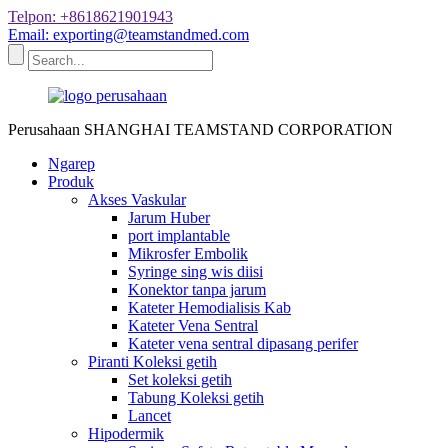
Telpon: +8618621901943
Email: exporting@teamstandmed.com
Perusahaan SHANGHAI TEAMSTAND CORPORATION
Ngarep
Produk
Akses Vaskular
Jarum Huber
port implantable
Mikrosfer Embolik
Syringe sing wis diisi
Konektor tanpa jarum
Kateter Hemodialisis Kab
Kateter Vena Sentral
Kateter vena sentral dipasang perifer
Piranti Koleksi getih
Set koleksi getih
Tabung Koleksi getih
Lancet
Hipodermik