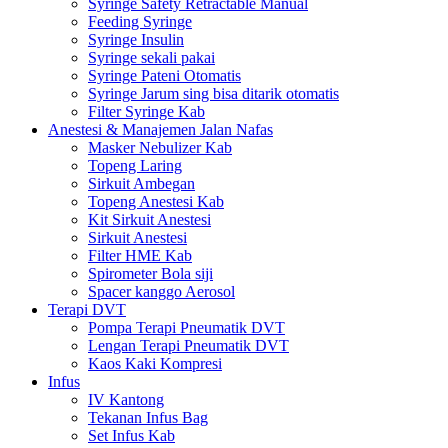
Syringe Safety Retractable Manual
Feeding Syringe
Syringe Insulin
Syringe sekali pakai
Syringe Pateni Otomatis
Syringe Jarum sing bisa ditarik otomatis
Filter Syringe Kab
Anestesi & Manajemen Jalan Nafas
Masker Nebulizer Kab
Topeng Laring
Sirkuit Ambegan
Topeng Anestesi Kab
Kit Sirkuit Anestesi
Sirkuit Anestesi
Filter HME Kab
Spirometer Bola siji
Spacer kanggo Aerosol
Terapi DVT
Pompa Terapi Pneumatik DVT
Lengan Terapi Pneumatik DVT
Kaos Kaki Kompresi
Infus
IV Kantong
Tekanan Infus Bag
Set Infus Kab