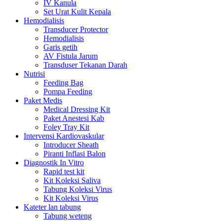
IV Kanula
Set Urat Kulit Kepala
Hemodialisis
Transducer Protector
Hemodialisis
Garis getih
AV Fistula Jarum
Transduser Tekanan Darah
Nutrisi
Feeding Bag
Pompa Feeding
Paket Medis
Medical Dressing Kit
Paket Anestesi Kab
Foley Tray Kit
Intervensi Kardiovaskular
Introducer Sheath
Piranti Inflasi Balon
Diagnostik In Vitro
Rapid test kit
Kit Koleksi Saliva
Tabung Koleksi Virus
Kit Koleksi Virus
Kateter lan tabung
Tabung weteng