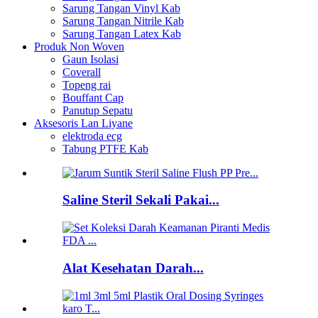
Sarung Tangan Vinyl Kab
Sarung Tangan Nitrile Kab
Sarung Tangan Latex Kab
Produk Non Woven
Gaun Isolasi
Coverall
Topeng rai
Bouffant Cap
Panutup Sepatu
Aksesoris Lan Liyane
elektroda ecg
Tabung PTFE Kab
Saline Steril Sekali Pakai...
Alat Kesehatan Darah...