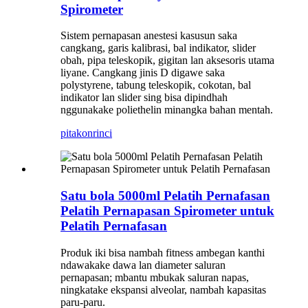
Spirometer
Sistem pernapasan anestesi kasusun saka
cangkang, garis kalibrasi, bal indikator, slider
obah, pipa teleskopik, gigitan lan aksesoris utama
liyane. Cangkang jinis D digawe saka
polystyrene, tabung teleskopik, cokotan, bal
indikator lan slider sing bisa dipindhah
nggunakake poliethelin minangka bahan mentah.
pitakon
rinci
Satu bola 5000ml Pelatih Pernafasan
Pelatih Pernapasan Spirometer untuk
Pelatih Pernafasan
Produk iki bisa nambah fitness ambegan kanthi
ndawakake dawa lan diameter saluran
pernapasan; mbantu mbukak saluran napas,
ningkatake ekspansi alveolar, nambah kapasitas
paru-paru.