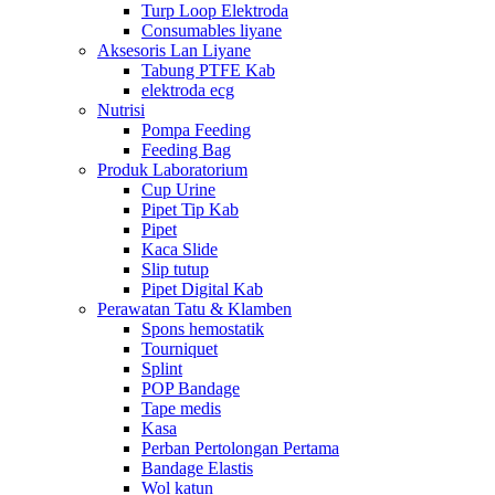
Turp Loop Elektroda
Consumables liyane
Aksesoris Lan Liyane
Tabung PTFE Kab
elektroda ecg
Nutrisi
Pompa Feeding
Feeding Bag
Produk Laboratorium
Cup Urine
Pipet Tip Kab
Pipet
Kaca Slide
Slip tutup
Pipet Digital Kab
Perawatan Tatu & Klamben
Spons hemostatik
Tourniquet
Splint
POP Bandage
Tape medis
Kasa
Perban Pertolongan Pertama
Bandage Elastis
Wol katun