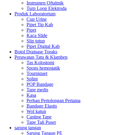
Instrumen Oftalmik
Turp Loop Elektroda
Produk Laboratorium
Cup Urine
Pipet Tip Kab
Pipet
Kaca Slide
Slip tutup
Pipet Digital Kab
Botol Drainase Toraks
Perawatan Tatu & Klamben
Tas Kolostomi
Spons hemostatik
Tourniquet
Splint
POP Bandage
Tape medis
Kasa
Perban Pertolongan Pertama
Bandage Elastis
Wol katun
Casting Tape
Tape Tali Puser
sarung tangan
Sarung Tangan PE