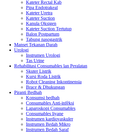
Kateter Rectal Kab
Pipa Endotrakeal
Kateter Uretra
Kateter Suction
Kanula Oksigen
Kateter Suction Tertutup
Balon Postpartum
Tabung nasogastrik
Manset Tekanan Darah
Urologi
Instrumen Urologi
Tas Urine
Rehabilitasi Consumables lan Peralatan
Skuter Listrik
Kursi Roda Listrik
Robot Cleaning Inkontinensia
Brace & Dhukungan
Piranti Bedhah
Konsumsi bedhah
Consumables Anti-infèksi
Laparoskopi Consumables
Consumables liyane
Instrumen kardiovaskuler
Instrumen Bedah Mikro
Instrumen Bedah Saraf