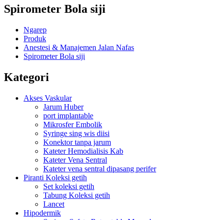
Spirometer Bola siji
Ngarep
Produk
Anestesi & Manajemen Jalan Nafas
Spirometer Bola siji
Kategori
Akses Vaskular
Jarum Huber
port implantable
Mikrosfer Embolik
Syringe sing wis diisi
Konektor tanpa jarum
Kateter Hemodialisis Kab
Kateter Vena Sentral
Kateter vena sentral dipasang perifer
Piranti Koleksi getih
Set koleksi getih
Tabung Koleksi getih
Lancet
Hipodermik