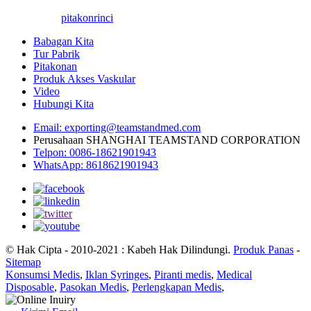
pitakon
rinci
Babagan Kita
Tur Pabrik
Pitakonan
Produk Akses Vaskular
Video
Hubungi Kita
Email: exporting@teamstandmed.com
Perusahaan SHANGHAI TEAMSTAND CORPORATION
Telpon: 0086-18621901943
WhatsApp: 8618621901943
© Hak Cipta - 2010-2021 : Kabeh Hak Dilindungi.
Produk Panas
-
Sitemap
Konsumsi Medis
,
Iklan Syringes
,
Piranti medis
,
Medical
Disposable
,
Pasokan Medis
,
Perlengkapan Medis
,