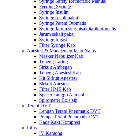
Syringe Safety Retractable Manual
Feeding Syringe
Syringe Insulin
Syringe sekali pakai
Syringe Pateni Otomatis
Syringe Jarum sing bisa ditarik otomatis
Jarum sekali pakai
Syringe Irigasi
Filter Syringe Kab
Anestesi & Manajemen Jalan Nafas
Masker Nebulizer Kab
Topeng Laring
Sirkuit Ambegan
Topeng Anestesi Kab
Kit Sirkuit Anestesi
Sirkuit Anestesi
Filter HME Kab
Spacer kanggo Aerosol
Spirometer Bola siji
Terapi DVT
Lengan Terapi Pneumatik DVT
Pompa Terapi Pneumatik DVT
Kaos Kaki Kompresi
Infus
IV Kantong