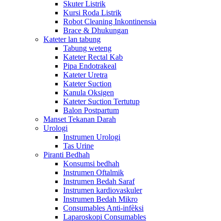
Skuter Listrik
Kursi Roda Listrik
Robot Cleaning Inkontinensia
Brace & Dhukungan
Kateter lan tabung
Tabung weteng
Kateter Rectal Kab
Pipa Endotrakeal
Kateter Uretra
Kateter Suction
Kanula Oksigen
Kateter Suction Tertutup
Balon Postpartum
Manset Tekanan Darah
Urologi
Instrumen Urologi
Tas Urine
Piranti Bedhah
Konsumsi bedhah
Instrumen Oftalmik
Instrumen Bedah Saraf
Instrumen kardiovaskuler
Instrumen Bedah Mikro
Consumables Anti-infèksi
Laparoskopi Consumables