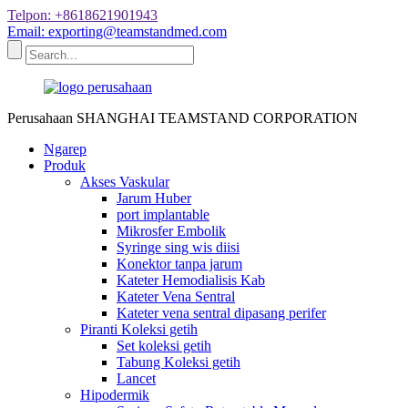
Telpon: +8618621901943
Email: exporting@teamstandmed.com
Perusahaan SHANGHAI TEAMSTAND CORPORATION
Ngarep
Produk
Akses Vaskular
Jarum Huber
port implantable
Mikrosfer Embolik
Syringe sing wis diisi
Konektor tanpa jarum
Kateter Hemodialisis Kab
Kateter Vena Sentral
Kateter vena sentral dipasang perifer
Piranti Koleksi getih
Set koleksi getih
Tabung Koleksi getih
Lancet
Hipodermik