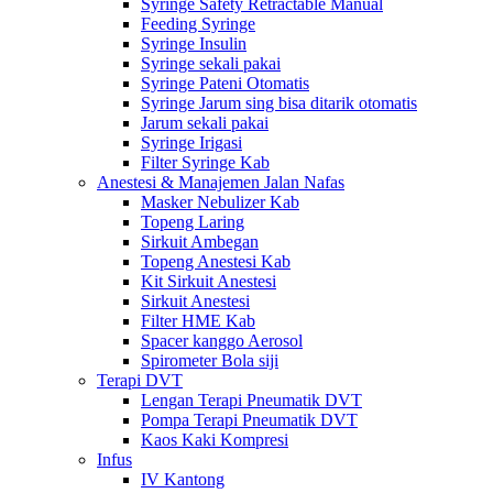
Syringe Safety Retractable Manual
Feeding Syringe
Syringe Insulin
Syringe sekali pakai
Syringe Pateni Otomatis
Syringe Jarum sing bisa ditarik otomatis
Jarum sekali pakai
Syringe Irigasi
Filter Syringe Kab
Anestesi & Manajemen Jalan Nafas
Masker Nebulizer Kab
Topeng Laring
Sirkuit Ambegan
Topeng Anestesi Kab
Kit Sirkuit Anestesi
Sirkuit Anestesi
Filter HME Kab
Spacer kanggo Aerosol
Spirometer Bola siji
Terapi DVT
Lengan Terapi Pneumatik DVT
Pompa Terapi Pneumatik DVT
Kaos Kaki Kompresi
Infus
IV Kantong