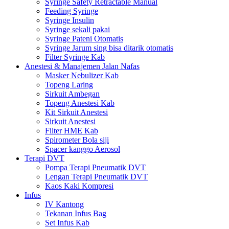
Syringe Safety Retractable Manual
Feeding Syringe
Syringe Insulin
Syringe sekali pakai
Syringe Pateni Otomatis
Syringe Jarum sing bisa ditarik otomatis
Filter Syringe Kab
Anestesi & Manajemen Jalan Nafas
Masker Nebulizer Kab
Topeng Laring
Sirkuit Ambegan
Topeng Anestesi Kab
Kit Sirkuit Anestesi
Sirkuit Anestesi
Filter HME Kab
Spirometer Bola siji
Spacer kanggo Aerosol
Terapi DVT
Pompa Terapi Pneumatik DVT
Lengan Terapi Pneumatik DVT
Kaos Kaki Kompresi
Infus
IV Kantong
Tekanan Infus Bag
Set Infus Kab