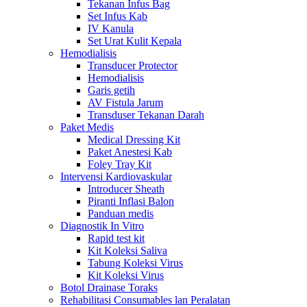
Tekanan Infus Bag
Set Infus Kab
IV Kanula
Set Urat Kulit Kepala
Hemodialisis
Transducer Protector
Hemodialisis
Garis getih
AV Fistula Jarum
Transduser Tekanan Darah
Paket Medis
Medical Dressing Kit
Paket Anestesi Kab
Foley Tray Kit
Intervensi Kardiovaskular
Introducer Sheath
Piranti Inflasi Balon
Panduan medis
Diagnostik In Vitro
Rapid test kit
Kit Koleksi Saliva
Tabung Koleksi Virus
Kit Koleksi Virus
Botol Drainase Toraks
Rehabilitasi Consumables lan Peralatan