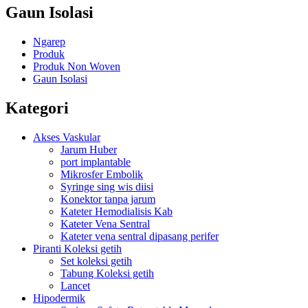
Gaun Isolasi
Ngarep
Produk
Produk Non Woven
Gaun Isolasi
Kategori
Akses Vaskular
Jarum Huber
port implantable
Mikrosfer Embolik
Syringe sing wis diisi
Konektor tanpa jarum
Kateter Hemodialisis Kab
Kateter Vena Sentral
Kateter vena sentral dipasang perifer
Piranti Koleksi getih
Set koleksi getih
Tabung Koleksi getih
Lancet
Hipodermik