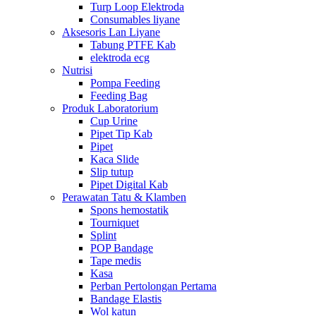
Turp Loop Elektroda
Consumables liyane
Aksesoris Lan Liyane
Tabung PTFE Kab
elektroda ecg
Nutrisi
Pompa Feeding
Feeding Bag
Produk Laboratorium
Cup Urine
Pipet Tip Kab
Pipet
Kaca Slide
Slip tutup
Pipet Digital Kab
Perawatan Tatu & Klamben
Spons hemostatik
Tourniquet
Splint
POP Bandage
Tape medis
Kasa
Perban Pertolongan Pertama
Bandage Elastis
Wol katun