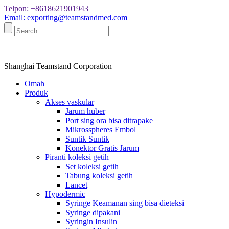
Telpon: +8618621901943
Email: exporting@teamstandmed.com
Shanghai Teamstand Corporation
Omah
Produk
Akses vaskular
Jarum huber
Port sing ora bisa ditrapake
Mikrosspheres Embol
Suntik Suntik
Konektor Gratis Jarum
Piranti koleksi getih
Set koleksi getih
Tabung koleksi getih
Lancet
Hypodermic
Syringe Keamanan sing bisa dieteksi
Syringe dipakani
Syringin Insulin