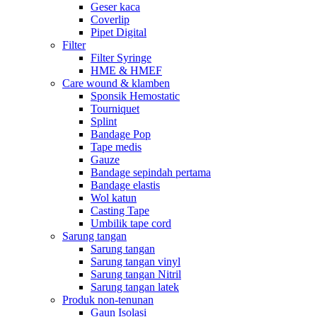
Geser kaca
Coverlip
Pipet Digital
Filter
Filter Syringe
HME & HMEF
Care wound & klamben
Sponsik Hemostatic
Tourniquet
Splint
Bandage Pop
Tape medis
Gauze
Bandage sepindah pertama
Bandage elastis
Wol katun
Casting Tape
Umbilik tape cord
Sarung tangan
Sarung tangan
Sarung tangan vinyl
Sarung tangan Nitril
Sarung tangan latek
Produk non-tenunan
Gaun Isolasi