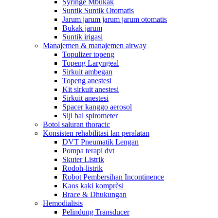
Syringe Mbukak
Suntik Suntik Otomatis
Jarum jarum jarum jarum otomatis
Bukak jarum
Suntik irigasi
Manajemen & manajemen airway
Topulizer topeng
Topeng Laryngeal
Sirkuit ambegan
Topeng anestesi
Kit sirkuit anestesi
Sirkuit anestesi
Spacer kanggo aerosol
Siji bal spirometer
Botol saluran thoracic
Konsisten rehabilitasi lan peralatan
DVT Pneumatik Lengan
Pompa terapi dvt
Skuter Listrik
Rodoh-listrik
Robot Pembersihan Incontinence
Kaos kaki komprèsi
Brace & Dhukungan
Hemodialisis
Pelindung Transducer