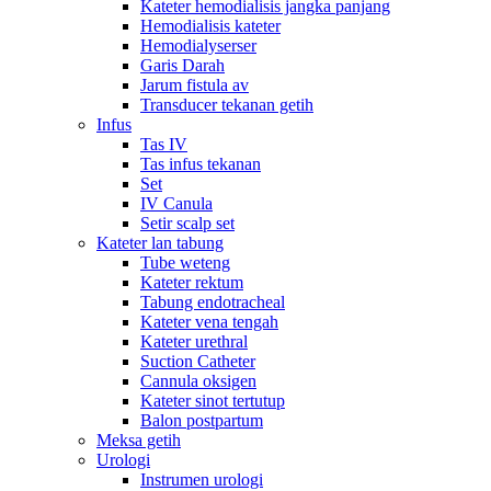
Kateter hemodialisis jangka panjang
Hemodialisis kateter
Hemodialyserser
Garis Darah
Jarum fistula av
Transducer tekanan getih
Infus
Tas IV
Tas infus tekanan
Set
IV Canula
Setir scalp set
Kateter lan tabung
Tube weteng
Kateter rektum
Tabung endotracheal
Kateter vena tengah
Kateter urethral
Suction Catheter
Cannula oksigen
Kateter sinot tertutup
Balon postpartum
Meksa getih
Urologi
Instrumen urologi