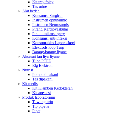
Kit tray foley
Tas urine
Alat bedah
Konsumsi Surgical
Instrumen ophthalmic
Instrumen Neurosurgis
Piranti Kardiovaskular
Piranti mikrosurgery
Konsumsi anti-infeksi
Konsumables Laporoskopi
Elektrods loop Turp
Barang-barang liyane
Aksesari lan liya-liyane
Tube PTFE
Elg Elektron
Nutrisi
Pompa dipakani
Tas dipakani
Kit medis
Kit Klamben Kedokteran
Kit anestesi
Produk laboratorium
Tuwung urin
Tip pipette
Pipet