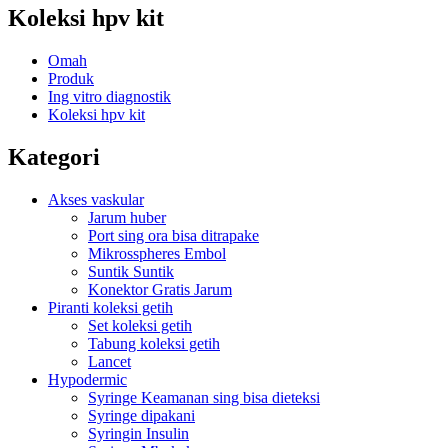
Koleksi hpv kit
Omah
Produk
Ing vitro diagnostik
Koleksi hpv kit
Kategori
Akses vaskular
Jarum huber
Port sing ora bisa ditrapake
Mikrosspheres Embol
Suntik Suntik
Konektor Gratis Jarum
Piranti koleksi getih
Set koleksi getih
Tabung koleksi getih
Lancet
Hypodermic
Syringe Keamanan sing bisa dieteksi
Syringe dipakani
Syringin Insulin