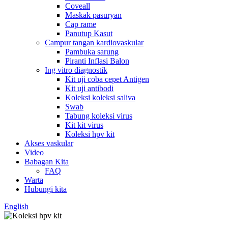
Coveall
Maskak pasuryan
Cap rame
Panutup Kasut
Campur tangan kardiovaskular
Pambuka sarung
Piranti Inflasi Balon
Ing vitro diagnostik
Kit uji coba cepet Antigen
Kit uji antibodi
Koleksi koleksi saliva
Swab
Tabung koleksi virus
Kit kit virus
Koleksi hpv kit
Akses vaskular
Video
Babagan Kita
FAQ
Warta
Hubungi kita
English