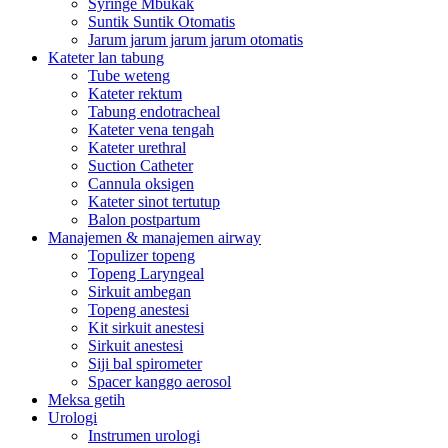
Syringe Mbukak
Suntik Suntik Otomatis
Jarum jarum jarum jarum otomatis
Kateter lan tabung
Tube weteng
Kateter rektum
Tabung endotracheal
Kateter vena tengah
Kateter urethral
Suction Catheter
Cannula oksigen
Kateter sinot tertutup
Balon postpartum
Manajemen & manajemen airway
Topulizer topeng
Topeng Laryngeal
Sirkuit ambegan
Topeng anestesi
Kit sirkuit anestesi
Sirkuit anestesi
Siji bal spirometer
Spacer kanggo aerosol
Meksa getih
Urologi
Instrumen urologi